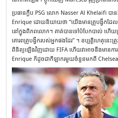
ប្រធានក្លឹប PSG លោក Nasser Al Khelaifi ប
Enrique ដោយនិយាយថា “យើងមានគ្រូបង្វឹកដែលម
នៅក្នុងពិភពលោក។ គាត់បានទៅបំបែកបាល់ ហើយត្រូវ
គោរពគ្រូបង្វឹករបស់អ្នកផងដែរ” ។ ឧប្បត្តិហេតុនេះត្រ
ពិនិត្យឡើងវិញដោយ FIFA ហើយវាអាចនឹងមានការដា
Enrique ក៏ដូចជាកីឡាករមួយចំនួនមកពី Chelsea