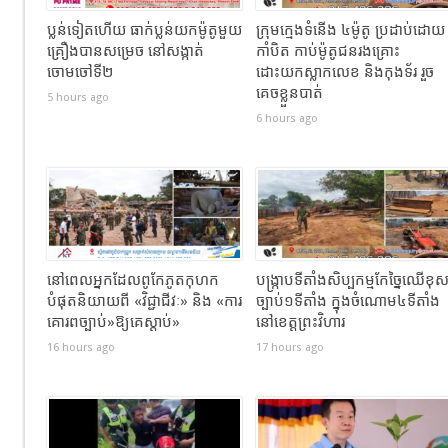
ប្លន់ទៀតហើយ ធាក់ប្លន់យកម៉ូតូមួយ
ក្រុមក្មេងទំនើង ៤ម៉ូតូ ប្រដាប់ដោយ
គ្រឿងបានសម្រេច នៅសង្កាត់
កាំបិត កាប់ម៉ូតូជនរងគ្រោះ
ចោមចៅទី២
ដោះយកស្លាកលេខ និងកុងទ័រ រួច
គេចខ្លួនបាត់
5 hours ago
6 hours ago
នៅពេលអ្នកដែលពូកែភូតកុហក
បង្រ្កាបទីតាំងសិប្បកម្មកែច្នៃឈើខុ
បំផុតនិយាយពី «វិជ្ជាជីវៈ» និង «ការ
ច្បាប់១ទីតាំង ក្នុងចំណោម៤ទីតាំង
គោរពច្បាប់»ឱ្យគេស្តាប់»
នៅខេត្តព្រះវិហារ
16 hours ago
17 hours ago