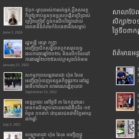
ឪពុក-ម្ដាយអស់ការអត់ធ្មត់,ប្ដឹងសមត្ថ
សាលាប៊ែលធ
កិច្ចឱ្យចាប់ខ្លួនកូនប្រុសបង្កើតប្រើប្រាស់
សិក្សា២
គ្រឿងញៀន ក្នុងករណីហិង្សាដោយ
ចេតនានិងគំរាមកំហែងថានឹងសម្លាប់
ថ្ងៃទី០៣ក
June 3, 2026
រដ្ឋមន្រ្តី​ នេត្រ​ ភក្ត្រា​
អញ្ជើញបើកសន្និបាតបូកសរុបលទ្ធ
ព័ត៌មានអន្
ផលការងារឆ្នាំ២០២៤ និងលើកទិសដៅ
ការងារឆ្នាំ២០២៥របស់​ក្រសួង​ព័ត៌មាន​
January 21, 2025
សកម្មភាពសម្តេចតេជោ ហ៊ុន សែន
អញ្ជើញបំពេញទស្សនកិច្ចផ្លូវការ នៅរដ្ឋ
ធានីហាវ៉ាណា សាធារណរដ្ឋគុយបា
September 25, 2022
ខេត្តក្រចេះ នៅថ្ងៃទី ៣ ខែកក្កដានេះ
មានករណីស្លាប់ដោយសារជំងឺកូវីដ-១៩
ចំនួន ០១នាក់ ជាបុរសជនជាតិខ្មែរអាយុ
៨៣ឆ្នាំ
July 3, 2021
សម្តេចតេជោ ហ៊ុន សែន អញ្ជើញជួ