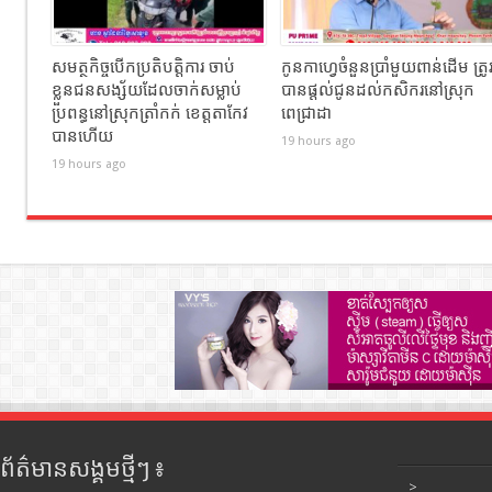
សមត្ថកិច្ចបើកប្រតិបត្តិការ ចាប់
កូនកាហ្វេចំនួនប្រាំមួយពាន់ដើម ត្រូ
ខ្លួនជនសង្ស័យដែលចាក់សម្លាប់
បានផ្តល់ជូនដល់កសិករនៅស្រុក
ប្រពន្ធនៅស្រុកត្រាំកក់ ខេត្តតាកែវ
ពេជ្រាដា
បានហេីយ
19 hours ago
19 hours ago
ព័ត៌មានសង្គមថ្មីៗ ៖
>