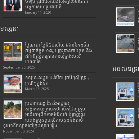
បទីប្រឹក្សាពិសេសរបស់អគ្គលេខាធិការ
អង្គការសហប្រជាជាតិ
January 11, 2020
ទស្សនៈ
ថ្ងៃនេះជា ថ្ងៃទី៥៨ហើយ ដែលវីរកងទ័ព
កម្ពុជាចំនួន ១៨រូប ត្រូវបានចាប់ខ្លួន និង
ដាក់ឱ្យស្ថិតក្រោមការឃុំគ្រងរបស់
យោធាថៃ
អចលនទ្រព
September 25, 2025
ទស្សនៈសង្គម ៖ រំលឹក! ក្របីៗស៊ីស្រូវ ,
ក្រពើៗក្នុងទឹក
March 16, 2025
ប្រជាពលរដ្ឋ រិះគន់អាជ្ញាធរ
សង្កាត់គយត្របែកថា បើកដៃឲ្យក្រុម
អាជីវកម្មដឹកអាចម៍ដីលក់ បំផ្លាញផ្លូវ
បេតុងស្រុតខូចរបើកបេតុងនិងដាច់
ទុយោទឹកស្អាតនៅក្រុងស្វាយរៀង
November 30, 2024