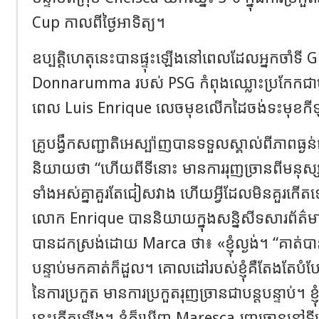
Cup កាលពីថ្ងៃអាទិត្យ។
ឧប្បត្តិហេតុនេះបានផ្ទុះឡើងនៅពេលដែលអ្នកចាំទី 
Donnarumma របស់ PSG កំពុងឈ្លោះប្រកែកជា
ពេល Luis Enrique លេចមុខលើកដៃចង់ទះមុខកីឡ
គ្រូបង្វឹកសញ្ជាតិអេស្ប៉ាញបានទទួលស្គាល់ពីភាពធ្ង
និយាយថា “ហើយពីទីនោះ មានការរុញច្រានពីមនុស្សជ
ទាំងអស់គ្នាគួរតែជៀសវាង ហើយអ្វីដែលមិនគួរកើ
លោក Enrique បាននិយាយក្នុងសន្និសីទសារព័ត៌ម
បានដកស្រង់ដោយ Marca ថា៖ «ខ្ញុំល្ងង់។ “គាត់បានរុញខ
បន្ទាប់មកគាត់ក៏ដួល។ គោលដៅរបស់ខ្ញុំគឺតែងតែបំ
នៃការប្រកួត មានការប្រកួតរុញច្រានជាបន្តបន្ទាប់។ ខ្
នេះកើតឡើង។ ខ្ញុំក៏ឃើញ Maresca រុញច្រាននៅទ