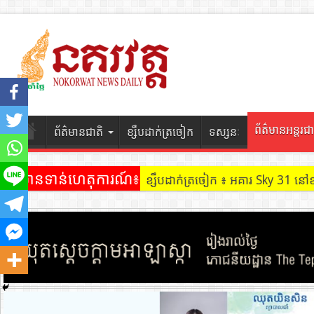
ព័ត៌មានអន្តរជា
ព័ត៌មានជាតិ
ខ្សឹបដាក់ត្រចៀក
ទស្សនៈ
ព័ត៌មានទាន់ហេតុការណ៍៖
ខ្សឹបដាក់ត្រចៀក ៖ អគារ Sky 31 នៅ