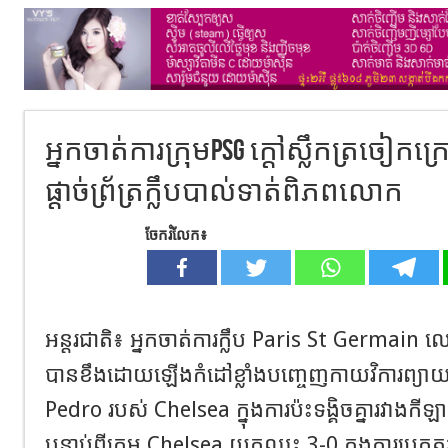
អ្នកចាត់ការក្រុមPSG ក្តៅស្លឹកត្រចៀក
ផ្តាច់ព្រ័ត្រក្លឹបបាល់ទាត់ពិភពលោក
ចែករំលែក៖
អន្តរជាតិ៖ អ្នកចាត់ការក្លឹប Paris St Germain
បានខឹងដោយឡើងកំដៅខ្លាំងបញ្ចេញកាយវិការព្យា
Pedro របស់ Chelsea ក្នុងការប៉ះទង្គិចគ្នារវាងកីឡាករ
បន្ទាប់ពីក្រុម Chelsea យកឈ្នះ 3-0 ក្នុងការប្រកួតវ