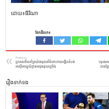
ដោយ៖ធីរីណា
ចែករំលែក៖
Previous:
ប្រទេសចិនគាំទ្រយ៉ាងមុតមាំចំពោះការបង្កើតតំបន់
Update
អាស៊ីអាគ្នេយ៍គ្មានអាវុធនុយក្លេអ៊ែរ
បានថ្ល
រឿងទាក់ទង