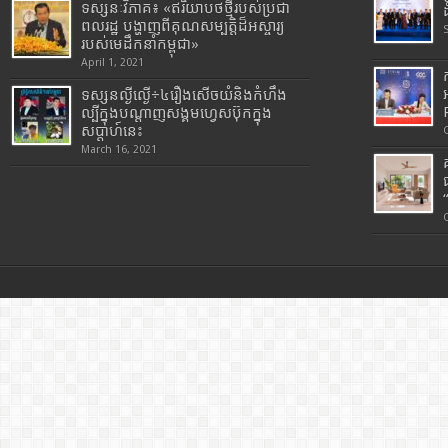
ទស្សនៈវិភាគ៖ «ឥរិយាបថថ្មីរបស់ប្រជា
ពលរដ្ឋ បង្ហាញពីគុណសម្បត្តិដ៏អស្ចារ្យ
របស់មេដឹកនាំកម្ពុជា»
April 1, 2021
ទស្សនល្ងីល្ងើ÷៤រឿងសើចយំនិងកំហឹង
ល្បីក្នុងបណ្តាញសង្គមហ្វេសប៊ុកក្នុង
សប្តាហ៍នេះ
March 16, 2021