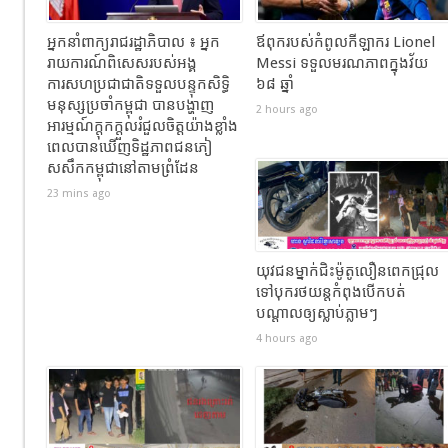
អ្នកនាំពាក្យរាជរដ្ឋាភិបាល ៖ អ្នក
ឪពុករបស់កំពូលកីឡាករ Lionel
រាយការណ៍ពិសេសរបស់អង្គ
Messi ទទួលមរណភាពក្នុងវ័យ
ការសហប្រជាជាតិទទួលបន្ទុកសិទ្ធិ
៦៨ ឆ្នាំ
មនុស្សប្រចាំកម្ពុជា បានបង្ហាញ
2 hours ago
អារម្មណ៍ក្តុកក្តួលរំជួលចិត្តយ៉ាងខ្លាំង
ពេលបានឃើញទិដ្ឋភាពជនភៀ
សសឹកកម្ពុជានៅតាមព្រំដែន
23 mins ago
យុវជនម្នាក់ជិះម៉ូតូលឿនពេកជ្រុល
ទៅបុករថយន្តកំពុងបើកបត់
បណ្តាលឲ្យស្លាប់ភ្លាមៗ
4 hours ago