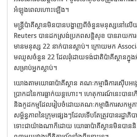
អំឡុងពេលហោះឡើង។
មន្ត្រីប៉ាគីស្ថានមិនបានបង្ហាញពីចំនួនមនុស្សនៅលើយ
Reuters បានដកស្រង់ប្រភពសន្តិសុខ បានរាយ
មានមនុស្ស 22 នាក់បានស្លាប់។ ក្រោយមក Associ
មឈូសចំនួន 22 ដែលរុំដោយទង់ជាតិប៉ាគីស្ថានក្ន
សម្រាប់អ្នកស្លាប់។
យោងតាមយោធាប៉ាគីស្ថាន គណៈកម្មាធិការស៊ើបអង្
ប្រាកដនៃការធ្លាក់យន្តហោះ។ ហេតុការណ៍នេះបានក
និងកូដកម្មដែលរៀបចំដោយគណៈកម្មាធិការសកម្ម
សម្ព័ន្ធភាពនៃក្រុមផ្សេងៗដែលទើបតែត្រូវបានរដ្ឋាភ
ទោះជាយ៉ាងណាក៏ដោយ យោធាប៉ាគីស្ថានមិនបាននិ
ណាមួយរវាងព្រឹត្តិការណ៍ទាំងពីរនោះទេ។