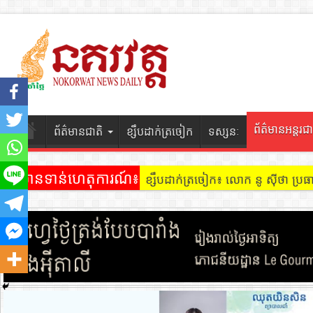
ព័ត៌មានអន្តរជា
ព័ត៌មានជាតិ
ខ្សឹបដាក់ត្រចៀក
ទស្សនៈ
ព័ត៌មានទាន់ហេតុការណ៍៖
ខ្សឹបដាក់ត្រចៀក៖ លោក នូ សុីថា ប្រធា
ខ្សឹបដាក់ត្រចៀក ៖ អគារ Sky 31 នៅ