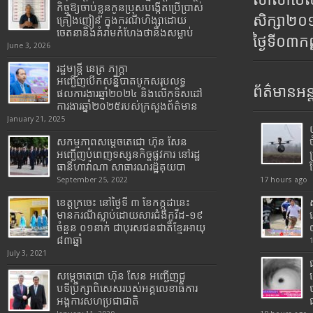
សាលាប៊ែលធ
កិច្ចឱ្យចាប់ខ្លួនកូនប្រុសបង្កើតប្រើប្រាស់
សិក្សា២
គ្រឿងញៀន ក្នុងករណីហិង្សាដោយ
ចេតនានិងគំរាមកំហែងថានឹងសម្លាប់
ថ្ងៃទី០៣ក
June 3, 2026
រដ្ឋមន្រ្តី​ នេត្រ​ ភក្ត្រា​
អញ្ជើញបើកសន្និបាតបូកសរុបលទ្ធ
ព័ត៌មានអន្
ផលការងារឆ្នាំ២០២៤ និងលើកទិសដៅ
ការងារឆ្នាំ២០២៥របស់​ក្រសួង​ព័ត៌មាន​
January 21, 2025
សកម្មភាពសម្តេចតេជោ ហ៊ុន សែន
អញ្ជើញបំពេញទស្សនកិច្ចផ្លូវការ នៅរដ្ឋ
ធានីហាវ៉ាណា សាធារណរដ្ឋគុយបា
September 25, 2022
17 hours ago
ខេត្តក្រចេះ នៅថ្ងៃទី ៣ ខែកក្កដានេះ
មានករណីស្លាប់ដោយសារជំងឺកូវីដ-១៩
ចំនួន ០១នាក់ ជាបុរសជនជាតិខ្មែរអាយុ
៨៣ឆ្នាំ
July 3, 2021
សម្តេចតេជោ ហ៊ុន សែន អញ្ជើញជួ
បទីប្រឹក្សាពិសេសរបស់អគ្គលេខាធិការ
អង្គការសហប្រជាជាតិ