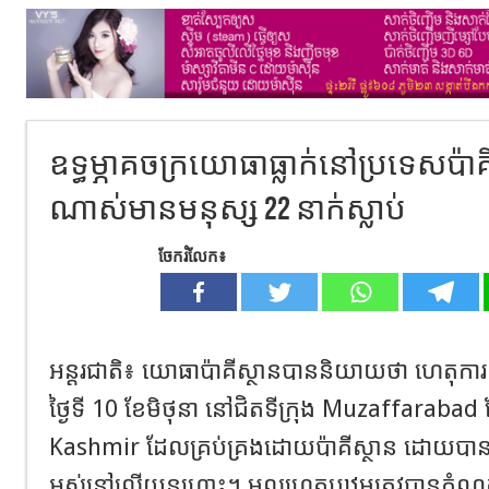
ឧទ្ធម្ភាគចក្រយោធាធ្លាក់នៅប្រទេសប៉
ណាស់មានមនុស្ស 22 នាក់ស្លាប់
ចែករំលែក៖
អន្ដរជាតិ៖ យោធាប៉ាគីស្ថានបាននិយាយថា ហេតុ
ថ្ងៃទី 10 ខែមិថុនា នៅជិតទីក្រុង Muzaffarabad 
Kashmir ដែលគ្រប់គ្រងដោយប៉ាគីស្ថាន ដោយបានស
អស់នៅលើយន្តហោះ។ មូលហេតុបឋមត្រូវបានកំណត់