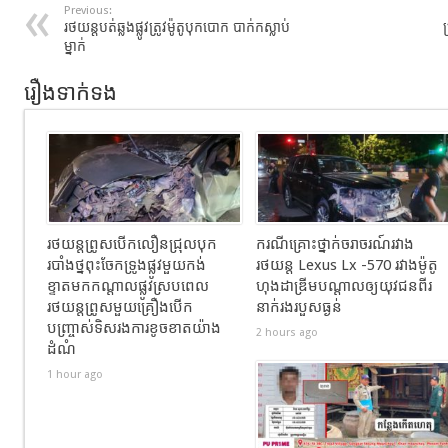
Previous:
រថយន្តបត់ឆ្លងផ្លូវត្រូវម៉ូតូបុកបោក បាក់កស្លាប់
ម្នាក់
រឿងទាក់ទង
រថយន្តព្រូសបើកលឿនជ្រុលបុក
ករណីគ្រោះថ្នាក់ចរាចរណ៍រវាង
របាំងថ្នពុះចែកទ្រូងផ្លូវមួយកង់
រថយន្ត Lexus Lx -570 រវាងម៉ូតូ
ខ្ទាតមកកណ្តាលផ្លូវស្របពេល
ហុងដាឌ្រីមបណ្ដាលឲ្យយុវជនពីរ
រថយន្តព្រូសមួយគ្រឿងបើក
នាក់រងរបួសធ្ងន់
បញ្ច្រាស់ទិសរងការខូចខាតយ៉ាង
2 hours ago
ដំណំ
1 hour ago