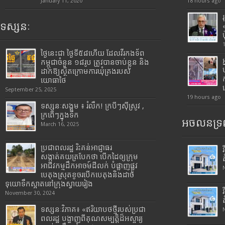
January 11, 2020
18 hours ago
ទស្សនៈ
ថ្ងៃនេះជា ថ្ងៃទី៥៨ហើយ ដែលវីរកងទ័ព
កម្ពុជាចំនួន ១៨រូប ត្រូវបានចាប់ខ្លួន និង
ដាក់ឱ្យស្ថិតក្រោមការឃុំគ្រងរបស់
យោធាថៃ
September 25, 2025
19 hours ago
ទស្សនៈសង្គម ៖ រំលឹក! ក្របីៗស៊ីស្រូវ ,
ក្រពើៗក្នុងទឹក
អចលនទ្រព
March 16, 2025
ប្រជាពលរដ្ឋ រិះគន់អាជ្ញាធរ
សង្កាត់គយត្របែកថា បើកដៃឲ្យក្រុម
អាជីវកម្មដឹកអាចម៍ដីលក់ បំផ្លាញផ្លូវ
បេតុងស្រុតខូចរបើកបេតុងនិងដាច់
ទុយោទឹកស្អាតនៅក្រុងស្វាយរៀង
November 30, 2024
ទស្សនៈវិភាគ៖ «ឥរិយាបថថ្មីរបស់ប្រជា
ពលរដ្ឋ បង្ហាញពីគុណសម្បត្តិដ៏អស្ចារ្យ