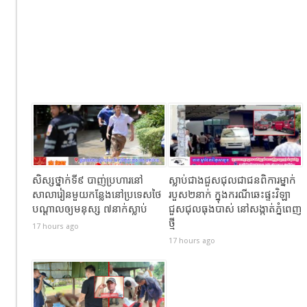
សិស្សថ្នាក់ទី៩ បាញ់ប្រហារនៅ
ស្លាប់ជាងជួសជុលជាជនពិការម្នាក់
សាលារៀនមួយកន្លែងនៅប្រទេសថៃ
របួស២នាក់ ក្នុងករណីឆេះផ្ទះវិឡា
បណ្តាលឲ្យមនុស្ស ៧នាក់ស្លាប់
ជួសជុលធុងបាស់ នៅសង្កាត់ភ្នំពេញ
ថ្មី
17 hours ago
17 hours ago