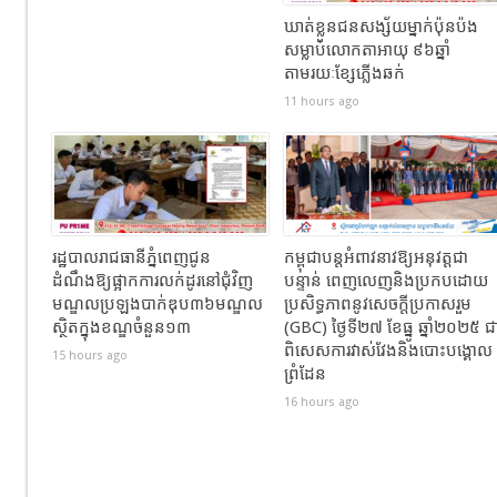
ឃាត់ខ្លួនជនសង្ស័យម្នាក់ប៉ុនប៉ង
សម្លាប់លោកតាអាយុ ៩៦ឆ្នាំ
តាមរយៈខ្សែភ្លើងឆក់
11 hours ago
រដ្ឋបាលរាជធានីភ្នំពេញជូន
កម្ពុជាបន្តអំពាវនាវឱ្យអនុវត្តជា
ដំណឹងឱ្យផ្អាកការលក់ដូរនៅជុំវិញ
បន្ទាន់ ពេញលេញនិងប្រកបដោយ
មណ្ឌលប្រឡងបាក់ឌុប៣៦មណ្ឌល
ប្រសិទ្ធភាពនូវសេចក្តីប្រកាសរួម
ស្ថិតក្នុងខណ្ឌចំនួន១៣
(GBC) ថ្ងៃទី២៧ ខែធ្នូ ឆ្នាំ២០២៥ ជ
ពិសេសការវាស់វែងនិងបោះបង្គោល
15 hours ago
ព្រំដែន
16 hours ago