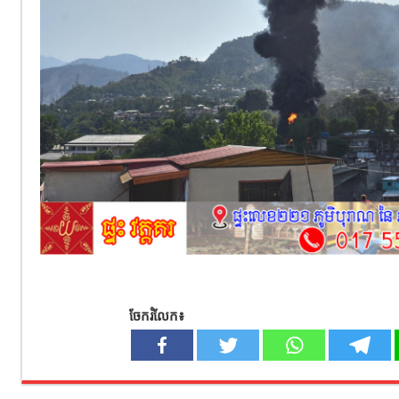
ចែករំលែក៖