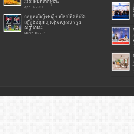
របស់មេដឹកនាំកម្ពុជា»
April 1, 2021
ទស្សនល្ងីល្ងើ÷៤រឿងសើចយំនិងកំហឹង
ល្បីក្នុងបណ្តាញសង្គមហ្វេសប៊ុកក្នុង
សប្តាហ៍នេះ
March 16, 2021