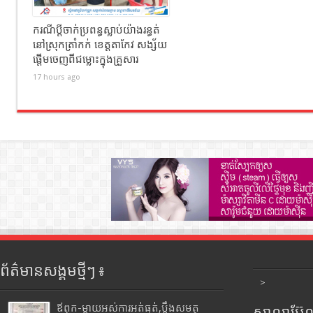
ករណីប្តីចាក់ប្រពន្ធស្លាប់យ៉ាងរន្ធត់
នៅស្រុកត្រាំកក់ ខេត្តតាកែវ សង្ស័យ
ផ្តើមចេញពីជម្លោះក្នុងគ្រួសារ
17 hours ago
ព័ត៌មានសង្គមថ្មីៗ ៖
>
ឪពុក-ម្ដាយអស់ការអត់ធ្មត់,ប្ដឹងសមត្ថ