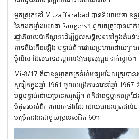
អ្នកស្រុកនៅ Muzaffarabad បាននិយាយថា ឧទ្ធម្
នៃកងកម្លាំងយោធា Rangers។ ពួកគេត្រូវបានដា
រដ្ឋាភិបាលប៉ាគីស្ថានដើម្បីផ្តល់សន្តិសុខនៅក្នុងតំ
តានតឹងកើនឡើង បន្ទាប់ពីការវាយប្រហារដោយក្រុ
ប៉ូលីស ដែលបានបណ្តាលឱ្យមនុស្សបួននាក់ស្លាប់។
Mi-8/17 គឺជាឧទ្ធម្ភាគចក្រទំហំមធ្យមដែលត្រ
សូវៀតក្នុងឆ្នាំ 1961 ចូលបម្រើការងារនៅឆ្នាំ 1967 ន
បន្តបន្ទាប់ដោយប្រទេសរុស្ស៊ី។ វាក៏ជាឧទ្ធម្ភាគចក
បំផុតរបស់ពិភពលោកផងដែរ ដោយមានរហូតដល់ជាង
បម្រើការងារជាមួយប្រទេសជិត 60៕