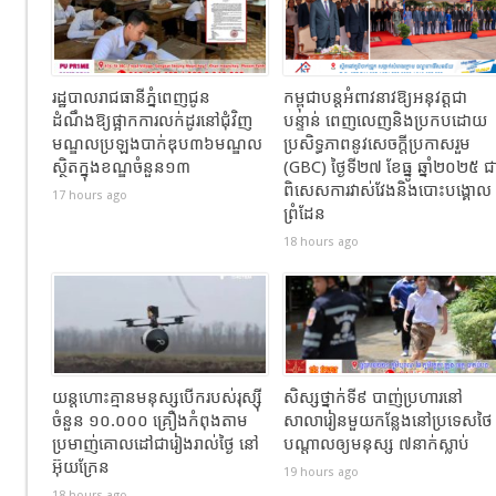
រដ្ឋបាលរាជធានីភ្នំពេញជូន
កម្ពុជាបន្តអំពាវនាវឱ្យអនុវត្តជា
ដំណឹងឱ្យផ្អាកការលក់ដូរនៅជុំវិញ
បន្ទាន់ ពេញលេញនិងប្រកបដោយ
មណ្ឌលប្រឡងបាក់ឌុប៣៦មណ្ឌល
ប្រសិទ្ធភាពនូវសេចក្តីប្រកាសរួម
ស្ថិតក្នុងខណ្ឌចំនួន១៣
(GBC) ថ្ងៃទី២៧ ខែធ្នូ ឆ្នាំ២០២៥ ជ
ពិសេសការវាស់វែងនិងបោះបង្គោល
17 hours ago
ព្រំដែន
18 hours ago
យន្តហោះគ្មានមនុស្សបើករបស់រុស្ស៊ី
សិស្សថ្នាក់ទី៩ បាញ់ប្រហារនៅ
ចំនួន ១០.០០០ គ្រឿងកំពុងតាម
សាលារៀនមួយកន្លែងនៅប្រទេសថៃ
ប្រមាញ់គោលដៅជារៀងរាល់ថ្ងៃ នៅ
បណ្តាលឲ្យមនុស្ស ៧នាក់ស្លាប់
អ៊ុយក្រែន
19 hours ago
18 hours ago