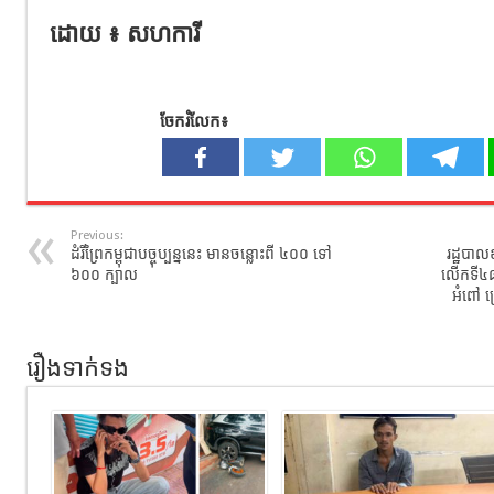
ដោយ ៖ សហការី
ចែករំលែក៖
Previous:
ដំរីព្រៃកម្ពុជាបច្ចុប្បន្ននេះ មានចន្លោះពី ៤០០ ទៅ
រដ្ឋបាល
៦០០ ក្បាល
លើកទី៤៨ 
អំពៅ ក
រឿងទាក់ទង