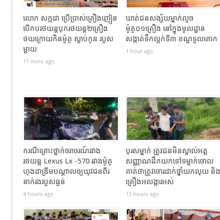
លោក សក្កដា ប្រើប្រាស់គ្រឿងញៀន
ឃាត់ជនសង្ស័យម្នាក់លួច
បើកបរថយន្តបុករថយន្ត២គ្រឿង
ម៉ូតូ០១គ្រឿង នៅក្នុងមូលដ្ឋាន
ថយក្រោយកិនម៉ូតូ ស្លាប់កូន របួស
សង្កាត់ទឹកល្អក់ទី៣ ខណ្ឌទួលគោក
ម្ដាយ
1 hour ago
11 mins ago
ករណីគ្រោះថ្នាក់ចរាចរណ៍រវាង
បុរសម្នាក់ ត្រូវជនមិនស្គាល់អត្ត
រថយន្ត Lexus Lx -570 រវាងម៉ូតូ
សញ្ញាណដឹកយកទៅទម្លាក់ចោល
ហុងដាឌ្រីមបណ្ដាលឲ្យយុវជនពីរ
គាត់ថាត្រូវចោរដាក់ថ្នាំយកលុយ និ
នាក់រងរបួសធ្ងន់
គ្រឿងអលង្ការអស់
4 hours ago
13 hours ago