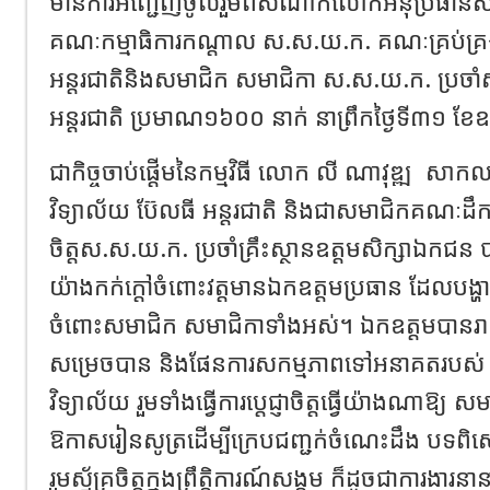
មានការអញ្ជើញចូលរួមពីសំណាក់លោកអនុប្រធានសម
គណៈកម្មាធិការកណ្តាល ស.ស.យ.ក. គណៈគ្រប់គ្រ
អន្តរជាតិ​និងសមាជិក​ សមាជិកា ស.ស.យ.ក. ប្រចា
អន្តរជាតិ ប្រមាណ១៦០០ នាក់ នាព្រឹកថ្ងៃទី៣១ ខ
ជាកិច្ចចាប់ផ្ដើមនៃកម្មវិធី លោក លី ណាវុឌ្ឍ
សាកលវ
វិទ្យាល័យ ប៊ែលធី អន្តរជាតិ និងជាសមាជិកគណៈដឹក
ចិត្តស.ស.យ.ក. ប្រចាំគ្រឹះស្ថានឧត្តមសិក្សាឯកជន 
យ៉ាងកក់ក្តៅចំពោះវត្តមានឯកឧត្តមប្រធាន ដែលបង្ហា
ចំពោះសមាជិក សមាជិកាទាំងអស់។ ឯកឧត្តមបានរ
សម្រេចបាន និងផែនការសកម្មភាពទៅអនាគតរបស់
វិទ្យាល័យ រួមទាំងធ្វើការប្តេជ្ញាចិត្តធ្វើយ៉ាងណាឱ
ឱកាសរៀនសូត្រដើម្បីក្រេបជញ្ជក់ចំណេះដឹង បទពិ
រួមស្ម័គ្រចិត្តក្នុងព្រឹត្តិការណ៍សង្គម ក៏ដូចជាការ