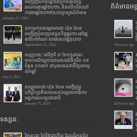
អញ្ជើញបើកសន្និបាតបូកសរុបលទ្ធ
ព័ត៌មានអន្
ផលការងារឆ្នាំ២០២៤ និងលើកទិសដៅ
ការងារឆ្នាំ២០២៥របស់​ក្រសួង​ព័ត៌មាន​
January 21, 2025
សកម្មភាពសម្តេចតេជោ ហ៊ុន សែន
អញ្ជើញបំពេញទស្សនកិច្ចផ្លូវការ នៅរដ្ឋ
ធានីហាវ៉ាណា សាធារណរដ្ឋគុយបា
September 25, 2022
18 hours ago
ខេត្តក្រចេះ នៅថ្ងៃទី ៣ ខែកក្កដានេះ
មានករណីស្លាប់ដោយសារជំងឺកូវីដ-១៩
ចំនួន ០១នាក់ ជាបុរសជនជាតិខ្មែរអាយុ
៨៣ឆ្នាំ
July 3, 2021
សម្តេចតេជោ ហ៊ុន សែន អញ្ជើញជួ
បទីប្រឹក្សាពិសេសរបស់អគ្គលេខាធិការ
អង្គការសហប្រជាជាតិ
January 11, 2020
20 hours ago
ទស្សនៈ
ថ្ងៃនេះជា ថ្ងៃទី៥៨ហើយ ដែលវីរកងទ័ព