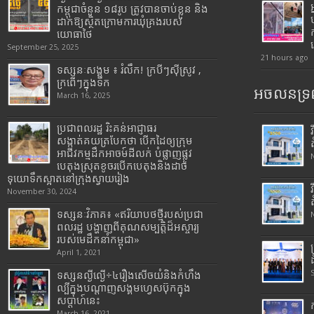
កម្ពុជាចំនួន ១៨រូប ត្រូវបានចាប់ខ្លួន និង
ដាក់ឱ្យស្ថិតក្រោមការឃុំគ្រងរបស់
យោធាថៃ
September 25, 2025
21 hours ago
ទស្សនៈសង្គម ៖ រំលឹក! ក្របីៗស៊ីស្រូវ ,
ក្រពើៗក្នុងទឹក
អចលនទ្រព
March 16, 2025
ប្រជាពលរដ្ឋ រិះគន់អាជ្ញាធរ
សង្កាត់គយត្របែកថា បើកដៃឲ្យក្រុម
អាជីវកម្មដឹកអាចម៍ដីលក់ បំផ្លាញផ្លូវ
បេតុងស្រុតខូចរបើកបេតុងនិងដាច់
ទុយោទឹកស្អាតនៅក្រុងស្វាយរៀង
November 30, 2024
ទស្សនៈវិភាគ៖ «ឥរិយាបថថ្មីរបស់ប្រជា
ពលរដ្ឋ បង្ហាញពីគុណសម្បត្តិដ៏អស្ចារ្យ
របស់មេដឹកនាំកម្ពុជា»
April 1, 2021
ទស្សនល្ងីល្ងើ÷៤រឿងសើចយំនិងកំហឹង
ល្បីក្នុងបណ្តាញសង្គមហ្វេសប៊ុកក្នុង
សប្តាហ៍នេះ
March 16, 2021