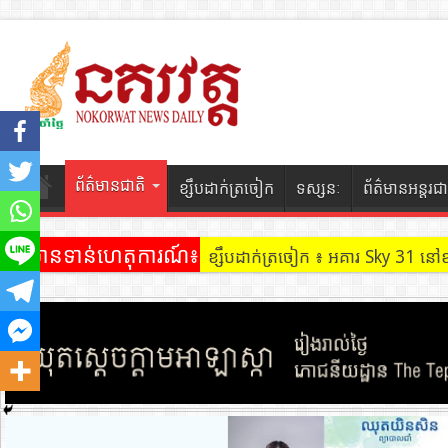
ព័ត៌មានជាតិ
ខ្សឹបដាក់ត្រចៀក
ទស្សនៈ
ព័ត៌មានអន្តរជា
ព័ត៌មានទាន់ហេតុការណ៍៖
ខ្សឹបដាក់ត្រចៀក ៖ អគារ Sky 31 នៅ
ខ្សឹបដាក់ត្រចៀក ៖ ដល់ករ ! ឈ្មួញដ