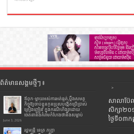
ព័ត៌មានសង្គមថ្មីៗ ៖
>
ឪពុក-ម្ដាយអស់ការអត់ធ្មត់,ប្ដឹងសមត្ថ
សាលាប៊ែលធ
កិច្ចឱ្យចាប់ខ្លួនកូនប្រុសបង្កើតប្រើប្រាស់
សិក្សា២
គ្រឿងញៀន ក្នុងករណីហិង្សាដោយ
ចេតនានិងគំរាមកំហែងថានឹងសម្លាប់
ថ្ងៃទី០៣ក
June 3, 2026
រដ្ឋមន្រ្តី​ នេត្រ​ ភក្ត្រា​