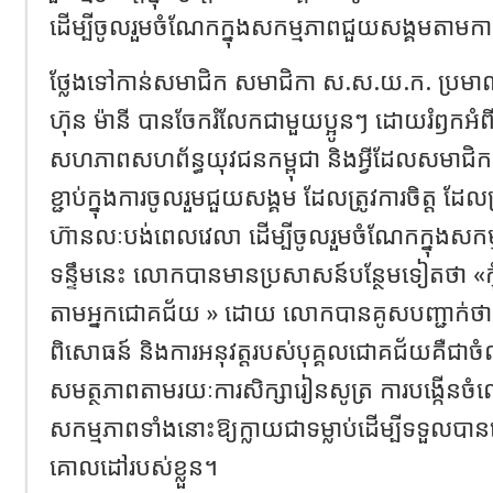
ដើម្បីចូលរួមចំណែកក្នុងសកម្មភាពជួយសង្គមតាមក
ថ្លែងទៅកាន់សមាជិក សមាជិកា ស.ស.យ.ក. ប្រ
ហ៊ុន ម៉ានី បានចែករំលែកជាមួយប្អូនៗ ដោយរំឭកអំពីបុព
សហភាពសហព័ន្ធយុវជនកម្ពុជា និងអ្វីដែលសមាជិក សមា
ខ្ជាប់ក្នុងការចូលរួមជួយសង្គម ដែលត្រូវការចិត្ត ដែ
ហ៊ានលៈបង់ពេលវេលា ដើម្បីចូលរួមចំណែកក្នុងសក
ទន្ទឹមនេះ លោកបានមានប្រសាសន៍បន្ថែមទៀតថា «កុំខ
តាមអ្នកជោគជ័យ » ដោយ លោកបានគូសបញ្ជាក់ថា
ពិសោធន៍ និងការអនុវត្តរបស់បុគ្គលជោគជ័យគឺជាចំ
សមត្ថភាពតាមរយៈការសិក្សារៀនសូត្រ ការបង្កើនចំ
សកម្មភាពទាំងនោះឱ្យក្លាយជាទម្លាប់ដើម្បីទទួល
គោលដៅរបស់ខ្លួន។