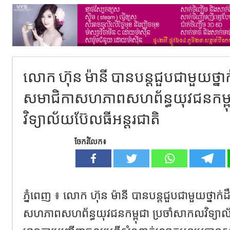
លោក ហ៊ុន ម៉ានី បានបន្តជួបជាមួយថ្នា
សមាជិកាសហភាពសហព័ន្ធយុវជនកម្ពុ
វិទ្យាល័យប៊ែលធីអន្តរជាតិ
ចែករំលែក៖
ភ្នំពេញ ៖ លោក ហ៊ុន ម៉ានី បានបន្តជួបជាមួយថ្នាក
សហភាពសហព័ន្ធយុវជនកម្ពុជា ប្រចាំសាកលវិទ្យាល