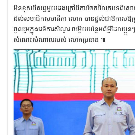
មិនខុសពីសព្វមួយដងក្រៅពីការចែករំលែកបទពិសោធ
ដល់សមាជិក​សមាជិកា លោក បានផ្ដល់ជាឱកាសឱ្យប្
ចូលរួមក្នុងវេទិការសំណួរ ចម្លើយបន្ថែមពីអ្វីដែលប្អ
សំណេះសំណាលរបស់ លោកប្រធាន ៕