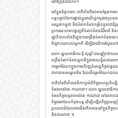
នៅទីក្រុងបាងកក។
នៅក្នុង​ជំនួបនោះ​​ ភាគីទាំងពីរបានសម្តែងការពេញ
បន្តបន្ទាប់​នៃការផ្លាស់ប្តូរពាណិជ្ជកម្មរវ
ទស្សនាកម្ពុជា និងទំនាក់ទំនងកម្រិតខ្ពស់ជាវិជ្ជ
ប្រការនេះបានបង្ហាញពីទំនាក់ទំនងដ៏រឹងមាំ និងយូ
រដ្ឋាភិបាលទាំងពីរក្នុងការពង្រឹងទំនាក់ទំនងនេះប
ពិគ្រោះយោបល់ទ្វេភាគី ដើម្បីជាវេទិការស្វែងរ
លោក ​រដ្ឋលេខាធិការ ជុំ សុន្ទរី បានឆ្លៀតឱកាសន
ពង្រឹងទំនាក់ទំនងទ្វេភាគីក្នុងអាណត្តិរបស
ការរួមចំណែកក្នុងការអភិវឌ្ឍន៍សេដ្ឋកិ​ច្ចសង្គមរ
ភាពបោសសម្អាតមីន ដែលនឹងរួមចំណែកដល់គោលដ
ភាគីទាំងពីរក៏បានពិភាក្សាអំពីកិច្ចសហប្រតិបត្ត
ទំនងអាស៊ាន-កាណាដា។ លោក ​រដ្ឋលេខាធិការបានរ
ទំនងកិច្ចសន្ទនាអាស៊ាន-កាណាដា ទៅជាភាពជាដៃ
កិច្ច​ចរចាដែលកំពុងបន្ត ដើម្បីបង្កើតកិច្ចព្រមព្
ប្រយោជន៍ដែលអាច​នឹងកើតមាន​នៅ​​​ក្នុង​​កិច្ចសហប្
និងកាណាដា ៕