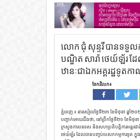
លោក ជុំ សុន្ទរី បានទទ
បណ្ឌិត សារ៉ា ថេយ៍ឡ័រ ដែ
ឋានៈជា​ឯកអគ្គរដ្ឋទូតកាណ
ចែករំលែក៖
ភ្នំពេញ ៖ នារសៀលថ្ងៃទី២៣ ខែមិថុនា ឆ្នាំ២០
បញ្ជាក់អោយដឹងថា, នៅព្រឹកថ្ងៃទី២១ ខែមិថុនា ឆ
ក្រសួងការបរទេស និងសហប្រតិបត្តិការអន្តរជ
ថេយ៍ឡ័រ ដែល​បានបញ្ចប់បេសកកម្មការទូត ក្នុង