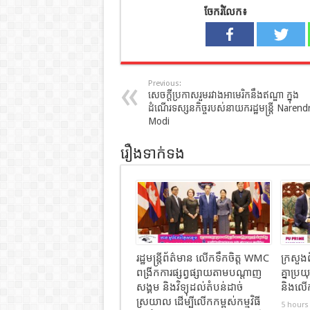
ចែករំលែក៖
Previous:
សេចក្តីប្រកាសរួមរវាងអាមេរិកនឹងឥណ្ឌា ក្នុង
ដំណើរទស្សនកិច្ចរបស់នាយករដ្ឋមន្ត្រី Narend
Modi
រឿងទាក់ទង
រដ្ឋមន្ត្រីព័ត៌មាន លើកទឹកចិត្ត WMC
ក្រសួង
ពង្រីកការផ្សព្វផ្សាយតាមបណ្តាញ
គ្នាប្រយ
សង្គម និងវិទ្យុដល់តំបន់ដាច់
និងលើក
ស្រយាល ដើម្បីលើកកម្ពស់កម្មវិធី
5 hours