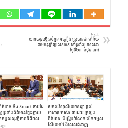
Next:
យានយន្តល្មើសចំនួន ៥គ្រឿង ត្រូវបានផាកពិន័យ
ra
តាមអនុក្រឹត្យលេខ៣៩ នៅទូទាំងប្រទេសនា
ថ្ងៃទី២៣​ មិថុនា​នេះ!
ព័ត៌មាន និង Smart ចាប់ដៃ
សកលវិទ្យាល័យចេនឡា ផ្តល់
ុទ្ធប្រឆាំងព័ត៌មានក្លែងក្លាយ
អាហារូបករណ៍ តាមរយៈក្រសួង
កម្ពស់សុវត្ថិភាពឌីជីថល
ព័ត៌មាន ដើម្បីរួមចំណែកលើកកម្ពស់
វិស័យអប់រំ ពិសេសជំនាញ
 ago