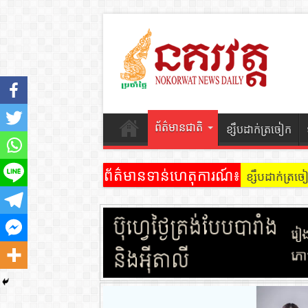
ព័ត៌មានជាតិ
ខ្សឹបដាក់ត្រចៀក
ព័ត៌មានទាន់ហេតុការណ៍៖
ខ្សឹបដាក់ត្រ