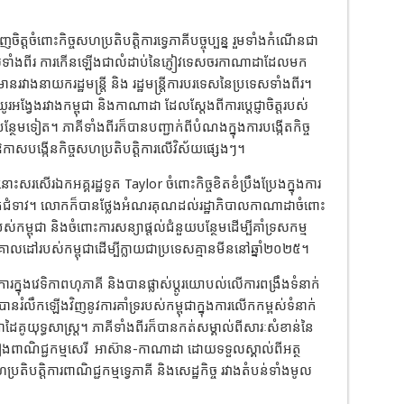
ចិត្តចំពោះកិច្ចសហប្រតិបត្តិការទ្វេភាគីបច្ចុប្បន្ន រួមទាំងកំណើនជា
ាងប្រទេសទាំងពីរ ការកើនឡើងជាលំដាប់នៃភ្ញៀវទេសចរកាណាដាដែលមក
មានរវាងនាយករដ្ឋមន្ត្រី និង រដ្ឋមន្ត្រី​ការបរទេសនៃប្រទេសទាំងពីរ។
រអង្វែងរវាងកម្ពុជា និងកាណាដា ដែលស្តែងពី​​ការប្តេជ្ញាចិត្តរបស់
ន្ថែមទៀត។ ភាគីទាំងពីរ​ក៏បានបញ្ជាក់ពី​បំណង​ក្នុងការបង្កើតកិច្ច​
កឱកាសបង្កើនកិច្ចសហប្រតិបត្តិការលើវិស័យផ្សេងៗ។
ោះ​សរសើរឯកអគ្គរដ្ឋទូត Taylor ចំពោះកិច្ចខិតខំប្រឹងប្រែងក្នុងការ
់លោកជំទាវ​។ លោកក៏បានថ្លែងអំណរគុណដល់​រដ្ឋាភិបាលកាណាដាចំពោះ
បស់កម្ពុជា និងចំពោះ​ការ​សន្យាផ្តល់ជំនួយបន្ថែមដើម្បីគាំទ្រសកម្ម
ៅរបស់កម្ពុជាដើម្បី​ក្លាយជាប្រទេសគ្មានមីននៅឆ្នាំ២០២៥។
ិការក្នុង​វេទិកាពហុភាគី និងបានផ្លាស់ប្តូរយោបល់លើការពង្រឹងទំនាក់
ំលឹកឡើងវិញនូវការគាំទ្ររបស់កម្ពុជា​ក្នុងការលើកកម្ពស់ទំនាក់
គូយុទ្ធសាស្ត្រ។ ភាគីទាំងពីរក៏បានកត់សម្គាល់ពីសារៈសំខាន់នៃ
រៀងពាណិជ្ជកម្មសេរី
អាស៊ាន-កាណាដា ដោយទទួលស្គាល់ពី​អត្ថ
រតិបត្តិការពាណិជ្ជកម្មទ្វេភាគី និងសេដ្ឋកិច្ច រវាងតំបន់ទាំងមូល​​