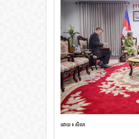
ដោយ ៖ សិលា