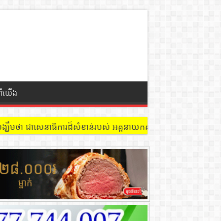
ពីយើង
 នៅជាន់ទី៩ បន្ទប់ ៩០២ !