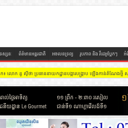
ទស្សនៈ
ព័ត៌មានអន្តរជាតិ
អចលនទ្រព្យ
រូបភាព និង វីដេអូប្លែកៗ
អំ
ចៀក ៖ អគារ Sky 31 នៅខណ្ឌទួលគោក មានអ្នកជួលបន្ទប់បើកល្បែងសុីសង