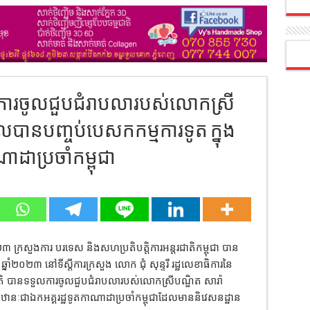
ួលការចូលជួបជំរាបលារបស់លោកស្រី
ល​បានបញ្ចប់បេសកកម្មការទូត ក្នុង
ាដាប្រចាំកម្ពុជា
២៣ ក្រសួងការ បរទេស និងសហប្រតិបត្តិការអន្តរជាតិកម្ពុជា បាន
្នាំ២០២៣ នៅទីស្តីការក្រសួង លោក ជុំ សុន្ទរី រដ្ឋលេខាធិការនៃ
ាតិ បានទទួលការចូលជួបជំរាបលារបស់លោកស្រីបណ្ឌិត សារ៉ា
ឋានៈជា​ឯកអគ្គរដ្ឋទូតកាណាដាប្រចាំកម្ពុជាដែល​មាននិវេសនដ្ឋាន