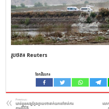
រូប​ថត​៖ Reuters
ចែករំលែក៖
Previous:
ឃាត់ខ្លួនសង្ឃក្លែងក្លាយ១២នាក់យកទៅចាត់ការ
លោក 
តាមនីតិវិធី