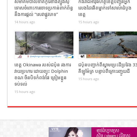
សមាគមបាល់ទាត់កូរ៉េខាងត្បូងសុំ
កងរាជឣាវុធហត្ថខេត្តបញ្ជូនអ្នក
ទោសចំពោះការចោទប្រកាន់ពាក់ព័ន្ធ
លេងដៃឆើតម្នាក់ទៅសាលាដំបូង
នឹងការផ្តល់ “សេវាផ្លូវភេទ”
ខេត្ត
14 hours ago
15 hours ago
ខេត្ត Okinawa របស់ជប៉ុន រងការ
ជប៉ុនបញ្ជាក់ពីស្នាមប្រេះដីប្រវែង 3
វាយប្រហារ ដោយព្យុះ Dolphin
គីឡូម៉ែត្រ បន្ទាប់ពីគ្រោះរញ្ជួយដី
ខណៈចិនបិទកំពង់ផែ ត្រៀមខ្លួន
15 hours ago
ទប់ទល់
15 hours ago