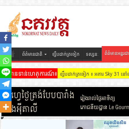
ព័ត៌មានអន្តរជា
ព័ត៌មានជាតិ
ខ្សឹបដាក់ត្រចៀក
ទស្សនៈ
ព័ត៌មានទាន់ហេតុការណ៍៖
ខ្សឹបដាក់ត្រចៀក ៖ អគារ Sky 31 នៅ