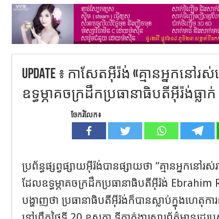
Update ៖ កាសែតអុីរ៉ង់ «គ្មានអ្នកនៅរ
ឧទ្ធម្ភាគចក្រដឹកប្រធានាធិបតីអុីរ៉ង់ធ្លាក់
ចែករំលែក៖
ប្រព័ន្ធផ្សព្វផ្សាយអុីរ៉ង់បានផ្សាយថា “គ្មានអ្នកនៅរ
ដែលឧទ្ធម្ភាគចក្រដឹកប្រធានាធិបតីអុីរ៉ង់ Ebrahim 
បង្ហាញថា ប្រធានាធិបតីអុីរ៉ង់ក៏បានស្លាប់ក្នុងហេតុក
នៅព្រឹកថ្ងៃទី 20 ឧសភា ទីភ្នាក់ងារសារព័ត៌មានរដ្ឋរ