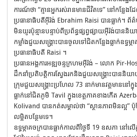
ការណ៍ថា “គ្មានអ្នករស់រានមានជីវិតទេ” នៅកន្លែងដែ
ប្រធានាធិបតីអុីរ៉ង់ Ebrahim Raisi បានធ្លាក់។ ព
មិនយូរប៉ុន្មានបន្ទាប់ពីប្រព័ន្ធផ្សព្វផ្សាយអុីរ៉ង់បាន
កម្លាំងជួយសង្គ្រោះបានចូលទៅជិតកន្លែងធ្លាក់ឧទ្ធ
ប្រធានាធិបតី Raisi ។
ប្រធានអង្គការអឌ្ឍចន្ទក្រហមអុីរ៉ង់ – លោក Pir-
ដឹកនាំប្រតិបត្តិការស្វែងរកនិងជួយសង្គ្រោះបាននិយ
ក្រុមជួយសង្គ្រោះប្រហែល 73 នាក់មានវត្តមាននៅក្នុ
ធ្លាក់នៅជិតភូមិ Tavil ក្នុងខេត្តភាគខាងកើត Azerb
Kolivand បានកត់សម្គាល់ថា “ស្ថានភាពមិនល្អ” ប៉ុន
លម្អិតបន្ថែមទេ។
ឧទ្ធម្ភាគចក្របានធ្លាក់កាលពីថ្ងៃទី 19 ឧសភា នៅលើភ្នំក