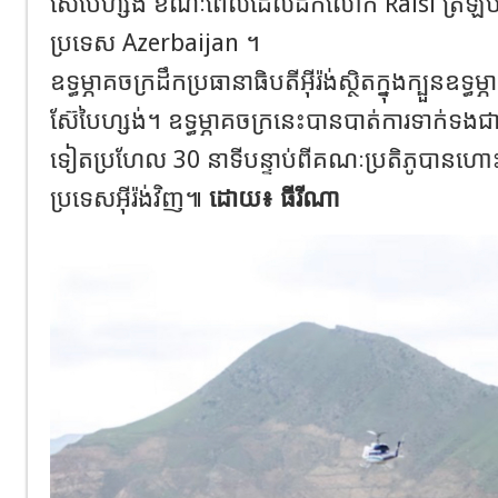
ស៊ែបៃហ្សង់ ខណៈពេលដែលដឹកលោក Raisi ត្រឡប់ពី
ប្រទេស Azerbaijan ។
ឧទ្ធម្ភាគចក្រដឹកប្រធានាធិបតីអុីរ៉ង់ស្ថិតក្នុងក្បួនឧទ
ស៊ែបៃហ្សង់។ ឧទ្ធម្ភាគចក្រនេះបានបាត់ការទាក់ទងជាម
ទៀតប្រហែល 30 នាទីបន្ទាប់ពីគណៈប្រតិភូបានហោះ
ប្រទេសអុីរ៉ង់វិញ៕
ដោយ៖ ធីរីណា