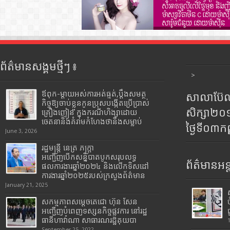
ព័ត៌មានសង្គមថ្មីៗ ៖
>
ឪពុក-ម្ដាយអស់ការអត់ធ្មត់,ប្ដឹងសមត្ថ
សាលាប៊ែលធ
កិច្ចឱ្យចាប់ខ្លួនកូនប្រុសបង្កើតប្រើប្រាស់
សិក្សា២
គ្រឿងញៀន ក្នុងករណីហិង្សាដោយ
ចេតនានិងគំរាមកំហែងថានឹងសម្លាប់
ថ្ងៃទី០៣ក
June 3, 2026
រដ្ឋមន្រ្តី​ នេត្រ​ ភក្ត្រា​
អញ្ជើញបើកសន្និបាតបូកសរុបលទ្ធ
ព័ត៌មានអន្
ផលការងារឆ្នាំ២០២៤ និងលើកទិសដៅ
ការងារឆ្នាំ២០២៥របស់​ក្រសួង​ព័ត៌មាន​
January 21, 2025
សកម្មភាពសម្តេចតេជោ ហ៊ុន សែន
អញ្ជើញបំពេញទស្សនកិច្ចផ្លូវការ នៅរដ្ឋ
ធានីហាវ៉ាណា សាធារណរដ្ឋគុយបា
September 25, 2022