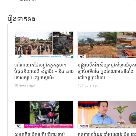
រឿងទាក់ទង
នៅពេលអ្នកដែលពូកែភូតកុហក
បង្រ្កាបទីតាំងសិប្បកម្មកែច្នៃឈើខុ
បំផុតនិយាយពី «វិជ្ជាជីវៈ» និង «ការ
ច្បាប់១ទីតាំង ក្នុងចំណោម៤ទីតាំង
គោរពច្បាប់»ឱ្យគេស្តាប់»
នៅខេត្តព្រះវិហារ
10 hours ago
10 hours ago
សមត្ថកិច្ចបើកប្រតិបត្តិការ ចាប់
កូនកាហ្វេចំនួនប្រាំមួយពាន់ដើម ត្រូ