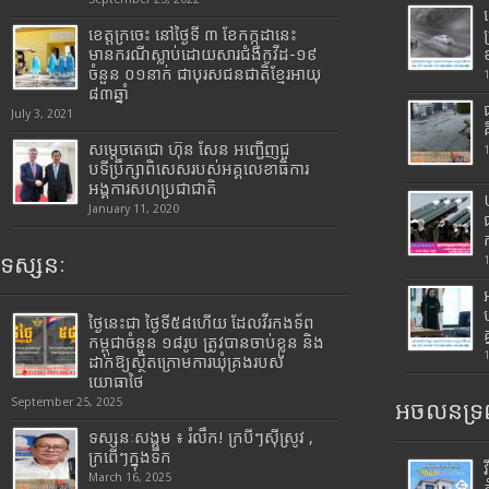
ខេត្តក្រចេះ នៅថ្ងៃទី ៣ ខែកក្កដានេះ
មានករណីស្លាប់ដោយសារជំងឺកូវីដ-១៩
ចំនួន ០១នាក់ ជាបុរសជនជាតិខ្មែរអាយុ
៨៣ឆ្នាំ
July 3, 2021
សម្តេចតេជោ ហ៊ុន សែន អញ្ជើញជួ
បទីប្រឹក្សាពិសេសរបស់អគ្គលេខាធិការ
អង្គការសហប្រជាជាតិ
January 11, 2020
ទស្សនៈ
ថ្ងៃនេះជា ថ្ងៃទី៥៨ហើយ ដែលវីរកងទ័ព
កម្ពុជាចំនួន ១៨រូប ត្រូវបានចាប់ខ្លួន និង
ដាក់ឱ្យស្ថិតក្រោមការឃុំគ្រងរបស់
យោធាថៃ
September 25, 2025
អចលនទ្រព
ទស្សនៈសង្គម ៖ រំលឹក! ក្របីៗស៊ីស្រូវ ,
ក្រពើៗក្នុងទឹក
March 16, 2025