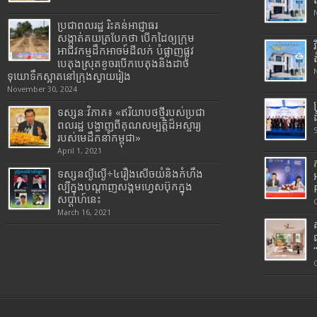
ប្រជាពលរដ្ឋ រិះគន់អាជ្ញាធរ
សង្កាត់គយត្របែកថា បើកដៃឲ្យក្រុម
អាជីវកម្មដឹកអាចម៍ដីលក់ បំផ្លាញផ្លូវ
បេតុងស្រុតខូចរបើកបេតុងនិងដាច់
ទុយោទឹកស្អាតនៅក្រុងស្វាយរៀង
November 30, 2024
ទស្សនៈវិភាគ៖ «ឥរិយាបថថ្មីរបស់ប្រជា
ពលរដ្ឋ បង្ហាញពីគុណសម្បត្តិដ៏អស្ចារ្យ
របស់មេដឹកនាំកម្ពុជា»
April 1, 2021
ទស្សនល្ងីល្ងើ÷៤រឿងសើចយំនិងកំហឹង
ល្បីក្នុងបណ្តាញសង្គមហ្វេសប៊ុកក្នុង
សប្តាហ៍នេះ
March 16, 2021