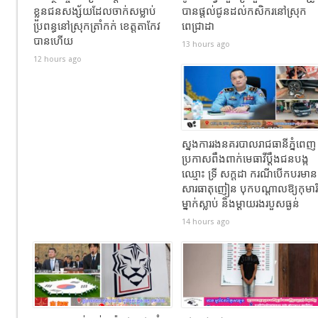
ខ្លួនជនសង្ស័យដែលចាក់សម្លាប់
បានផ្តល់ជូនដល់កសិករនៅស្រុក
ប្រពន្ធនៅស្រុកត្រាំកក់ ខេត្តតាកែវ
ពេជ្រាដា
បានហេីយ
13 hours ago
12 hours ago
ស្នងការរងនគរបាលរាជធានីភ្នំពេញ
ប្រកាសពឹងពាក់មេធាវីប្តឹងជនបង្ក
ឈ្មោះ ទ្រី សក្ដដា ករណីបើកបរមាន
សារធាតុញៀន បុកបណ្តាលឱ្យកុមារី
ម្នាក់ស្លាប់ និងម្តាយរងរបួសធ្ងន់
14 hours ago