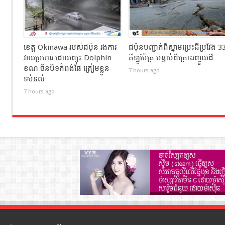
ខេត្ត Okinawa របស់ជប៉ុន រងការ
ជប៉ុនបញ្ជាក់ពីស្នាមប្រេះដីប្រវែង 3
វាយប្រហារ ដោយព្យុះ Dolphin
គីឡូម៉ែត្រ បន្ទាប់ពីគ្រោះរញ្ជួយដី
ខណៈចិនបិទកំពង់ផែ ត្រៀមខ្លួន
7 hours ago
ទប់ទល់
7 hours ago