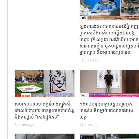
ស្នងការរងនគរបាលរាជធានីភ្នំពេញ
ប្រកាសពឹងពាក់មេធាវីប្តឹងជនបង្ក
ឈ្មោះ ទ្រី សក្ដដា ករណីបើកបរមាន
សារធាតុញៀន បុកបណ្តាលឱ្យកុមារី
ម្នាក់ស្លាប់ និងម្តាយរងរបួសធ្ងន់
6 hours ago
សមាគមបាល់ទាត់កូរ៉េខាងត្បូងសុំ
កងរាជឣាវុធហត្ថខេត្តបញ្ជូនអ្នក
ទោសចំពោះការចោទប្រកាន់ពាក់ព័ន្ធ
លេងដៃឆើតម្នាក់ទៅសាលាដំបូង
នឹងការផ្តល់ “សេវាផ្លូវភេទ”
ខេត្ត
6 hours ago
7 hours ago