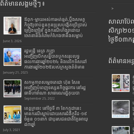
ព័ត៌មានសង្គមថ្មីៗ ៖
>
ឪពុក-ម្ដាយអស់ការអត់ធ្មត់,ប្ដឹងសមត្ថ
សាលាប៊ែលធ
កិច្ចឱ្យចាប់ខ្លួនកូនប្រុសបង្កើតប្រើប្រាស់
សិក្សា២
គ្រឿងញៀន ក្នុងករណីហិង្សាដោយ
ចេតនានិងគំរាមកំហែងថានឹងសម្លាប់
ថ្ងៃទី០៣ក
June 3, 2026
រដ្ឋមន្រ្តី​ នេត្រ​ ភក្ត្រា​
អញ្ជើញបើកសន្និបាតបូកសរុបលទ្ធ
ព័ត៌មានអន្
ផលការងារឆ្នាំ២០២៤ និងលើកទិសដៅ
ការងារឆ្នាំ២០២៥របស់​ក្រសួង​ព័ត៌មាន​
January 21, 2025
សកម្មភាពសម្តេចតេជោ ហ៊ុន សែន
អញ្ជើញបំពេញទស្សនកិច្ចផ្លូវការ នៅរដ្ឋ
ធានីហាវ៉ាណា សាធារណរដ្ឋគុយបា
September 25, 2022
ខេត្តក្រចេះ នៅថ្ងៃទី ៣ ខែកក្កដានេះ
មានករណីស្លាប់ដោយសារជំងឺកូវីដ-១៩
ចំនួន ០១នាក់ ជាបុរសជនជាតិខ្មែរអាយុ
៨៣ឆ្នាំ
July 3, 2021