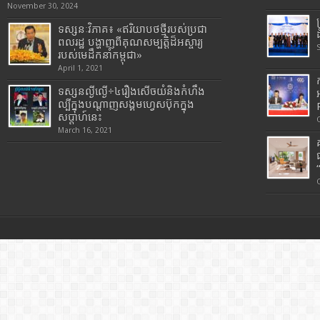
November 30, 2024
ទស្សនៈវិភាគ៖ «ឥរិយាបថថ្មីរបស់ប្រជា
ពលរដ្ឋ បង្ហាញពីគុណសម្បត្តិដ៏អស្ចារ្យ
របស់មេដឹកនាំកម្ពុជា»
April 1, 2021
ទស្សនល្ងីល្ងើ÷៤រឿងសើចយំនិងកំហឹង
ល្បីក្នុងបណ្តាញសង្គមហ្វេសប៊ុកក្នុង
សប្តាហ៍នេះ
March 16, 2021