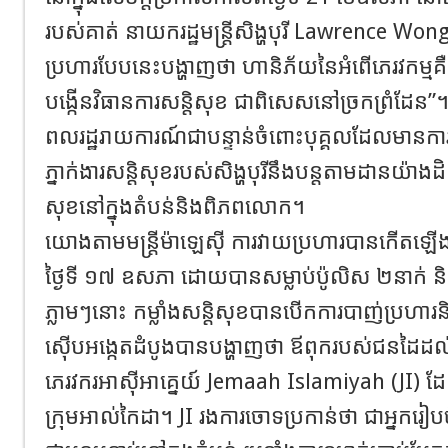
របស់គាត់ នាយករដ្ឋមន្ត្រីសិង្ហបុរី Lawrence Wong
ប្រហារបែបនេះបង្ហាញថា ហានិភ័យនៃអំពើភេរវកម្ម
បង្កើនវិធានការសន្តិសុខ ជាពិសេសនៅច្រកព្រំដែន”
ពលរដ្ឋរាយការណ៍ជាបន្ទាន់ចំពោះបុគ្គលដែលមានកា
ភ្នាក់ងារសន្តិសុខរបស់សិង្ហបុរីនឹងបន្តតាមដានយ៉ាងដ
សុខនៅក្នុងតំបន់និងពិភពលោក។
យោងតាមមន្ត្រីម៉ាឡេស៊ី ការវាយប្រហារបានកើតឡើង
ថ្ងៃទី ១៧ ឧសភា ដោយបានសម្លាប់ប៉ូលិស ២នាក់ និង
ភ្លាមៗនោះ កម្លាំងសន្តិសុខបានបើកការបាញ់ប្រហារ
ស៊ើបអង្កេតដំបូងបានបង្ហាញថា ឪពុករបស់ជនដៃដល់
ភេរវករអាស៊ីអាគ្នេយ៍ Jemaah Islamiyah (JI) 
ក្រុមអាល់កៃដា។ JI រងការចោទប្រកាន់ថា ជាអ្នករៀបចំ