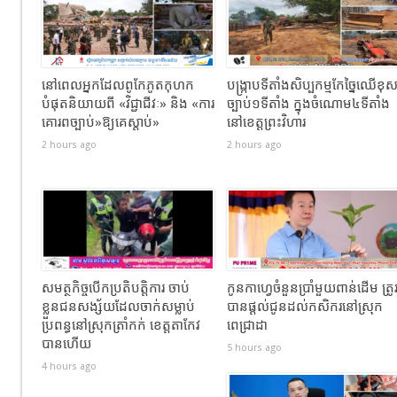
នៅពេលអ្នកដែលពូកែភូតកុហក
បង្រ្កាបទីតាំងសិប្បកម្មកែច្នៃឈើខុ
បំផុតនិយាយពី «វិជ្ជាជីវៈ» និង «ការ
ច្បាប់១ទីតាំង ក្នុងចំណោម៤ទីតាំង
គោរពច្បាប់»ឱ្យគេស្តាប់»
នៅខេត្តព្រះវិហារ
2 hours ago
2 hours ago
សមត្ថកិច្ចបើកប្រតិបត្តិការ ចាប់
កូនកាហ្វេចំនួនប្រាំមួយពាន់ដើម ត្រូ
ខ្លួនជនសង្ស័យដែលចាក់សម្លាប់
បានផ្តល់ជូនដល់កសិករនៅស្រុក
ប្រពន្ធនៅស្រុកត្រាំកក់ ខេត្តតាកែវ
ពេជ្រាដា
បានហេីយ
5 hours ago
4 hours ago