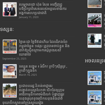
សម្តេចតេជោ ហ៊ុន សែន អញ្ជើញជួ
បទីប្រឹក្សាពិសេសរបស់អគ្គលេខាធិការ
អង្គការសហប្រជាជាតិ
January 11, 2020
ទស្សនៈ
ថ្ងៃនេះជា ថ្ងៃទី៥៨ហើយ ដែលវីរកងទ័ព
កម្ពុជាចំនួន ១៨រូប ត្រូវបានចាប់ខ្លួន និង
ដាក់ឱ្យស្ថិតក្រោមការឃុំគ្រងរបស់
យោធាថៃ
September 25, 2025
អចលនទ្រព
ទស្សនៈសង្គម ៖ រំលឹក! ក្របីៗស៊ីស្រូវ ,
ក្រពើៗក្នុងទឹក
March 16, 2025
ប្រជាពលរដ្ឋ រិះគន់អាជ្ញាធរ
សង្កាត់គយត្របែកថា បើកដៃឲ្យក្រុម
អាជីវកម្មដឹកអាចម៍ដីលក់ បំផ្លាញផ្លូវ
បេតុងស្រុតខូចរបើកបេតុងនិងដាច់
ទុយោទឹកស្អាតនៅក្រុងស្វាយរៀង