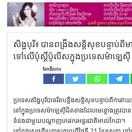
សិង្ហបុរី៖ បានពង្រឹងសន្តិសុខបន្ទាប់ព
ទៅលើប៉ុស្តិ៍ប៉ូលីសក្នុងប្រទេសម៉ាឡេស៊ី
ចែករំលែក៖
ប្រទេសសិង្ហបុរីបានរឹតបន្តឹងសន្តិសុខបន្ទាប់ពីការវាយ
នៅក្នុងប្រទេសម៉ាឡេស៊ីជិតខាងដែលមេខ្លោងត្រូវបា
ទំនងជាមួយបណ្តាញភេរវករអន្តរជាតិអាល់កៃដា។
នៅក្នុងសេចក្តីប្រកាសកាលពីថ្ងៃទី 21 ខែឧសភា