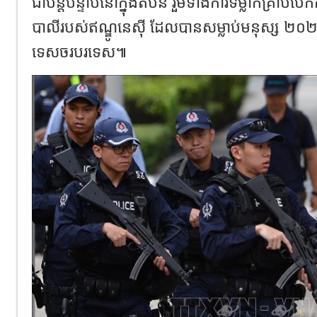
ជាបន្តបន្ទាប់នៅក្នុងតំបន់ រួមទាំងការទម្លាក់គ្រាប
បាលីរបស់ឥណ្ឌូនេស៊ី ដែលបានសម្លាប់មនុស្ស ២០២ន
ទេសចរបរទេស៕