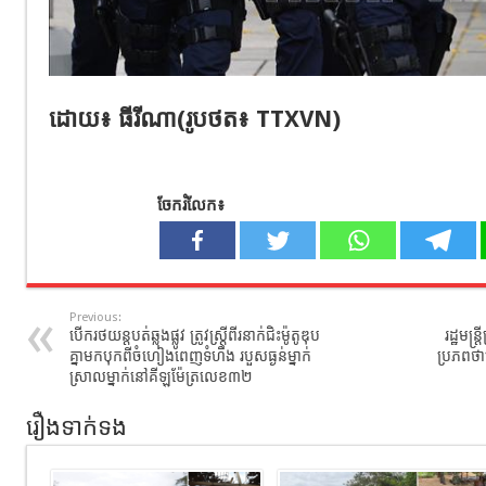
ដោយ៖ ធីរីណា(រូប​ថត​៖ TTXVN)
ចែករំលែក៖
Previous:
បើករថយន្តបត់ឆ្លងផ្លូវ ត្រូវស្ត្រីពីរនាក់ជិះម៉ូតូឌុប
រដ្ឋមន្
គ្នាមកបុកពីចំហៀងពេញទំហឹង​ របួសធ្ងន់ម្នាក់​
ប្រភពថាម
ស្រាលម្នាក់នៅគីឡូម៉ែត្រលេខ៣២
រឿងទាក់ទង