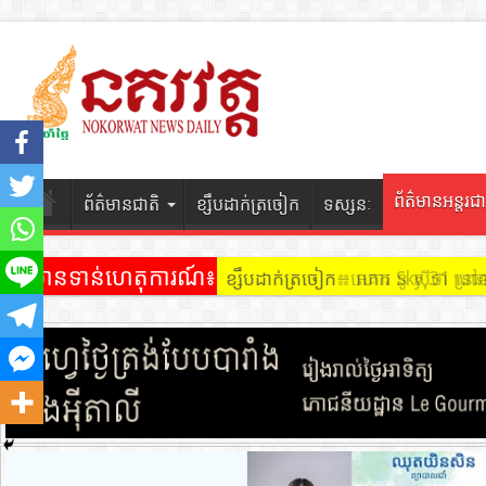
ព័ត៌មានអន្តរជា
ព័ត៌មានជាតិ
ខ្សឹបដាក់ត្រចៀក
ទស្សនៈ
ព័ត៌មានទាន់ហេតុការណ៍៖
ខ្សឹបដាក់ត្រចៀក ៖ អគារ Sky 31 នៅ