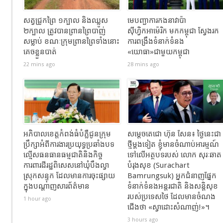
សត្វជ្រូកព្រៃ ១ក្បាល និងឈ្លូស
មេបញ្ជាការកងនាវាប៉ា
២ក្បាល​ ត្រូវបានព្រានព្រៃបាញ់
ស៊ីហ្វិកអាម៉េរិក មកកម្ពុជា ស្វែងរក
សម្លាប់​ ខណៈ​ក្រុមព្រានព្រៃទាំងនោះ
ការពង្រឹងទំនាក់ទំនង
គេចខ្លួនបាត់
«យោធា»ជាមួយកម្ពុជា
22 mins ago
28 mins ago
អភិបាលខេត្តកំពង់ធំបំភ្លឺជូនក្រុម
សម្តេចតេជោ ហ៊ុន សែន៖ ថ្ងៃនេះជា
ប្រឹក្សាអំពីការងារប្រយុទ្ធប្រឆាំងបទ
ថ្មីម្តងទៀត ខ្ញុំមានចំណាប់អារម្មណ៍
ល្មើសធនធានធម្មជាតិនិងកិច្ច
ទៅលើអត្ថបទរបស់ លោក សុរៈឆាត
ការពារដីរដ្ឋពិសេសនៅឃុំបឹងល្វា
បំរុងសុខ (Surachart
ស្រុកសន្ទុក ដែលមានការចុះផ្សាយ
Bamrungsuk) អ្នកជំនាញផ្នែក
ក្នុងបណ្តាញសារព័ត៌មាន
ទំនាក់ទំនងអន្តរជាតិ និងសន្តិសុខ
របស់ប្រទេសថៃ ដែលមានចំណង
1 hour ago
ជើង​ថា «ស្វាដោះសំណាញ់!»។
3 hours ago