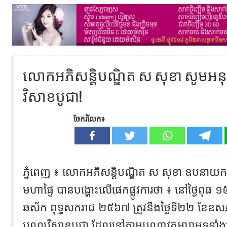
លោកអភិសន្តិបណ្ឌិត ស សុខា សូមអនុ
វិសាខបូជា!
ចែករំលែក៖
ភ្នំពេញ ៖ លោកអភិសន្តិបណ្ឌិត ស សុខា ឧបនាយករដ្ឋមន្ត
មហាផ្ទៃ បានបង្ហោះលើផេកផ្លូវការថា ៖ នៅថ្ងៃពុធ ១
ឆស័ក ពុទ្ធសករាជ ២៥៦៧ ត្រូវនឹងថ្ងៃទី២២ ខែឧសភា
បុណ្យវិសាខបូជា ដែលនៅតាមបណ្តាវត្តអារាមទូទាំងព្