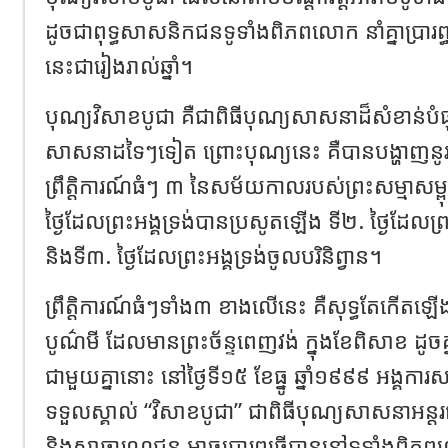
ដូចជាពុទ្ធសាសនិកជនទូទាំងពិភពលោក នាំគ្នាប្រារព
នេះជារៀងរាល់ឆ្នាំ។
បុណ្យវិសាខបូជា គឺជាពិធីបុណ្យសាសនាដ៏សំខាន់ប
សាសនាដទៃៗទៀត ព្រោះបុណ្យនេះ គឺបានបង្ហាញនូ
ព្រឹត្តិការណ៍ធំៗ ៣ នៃសម័យកាលរបស់ព្រះសម្មាសម
ថ្ងៃដែលព្រះអង្គទ្រង់បានប្រសូតឡើង ទី២. ថ្ងៃដែលព្រ
និងទី៣. ថ្ងៃដែលព្រះអង្គទ្រង់ចូលបរិនិព្វាន។
ព្រឹត្តិការណ៍ធំៗទាំង៣ ខាងលើនេះ គឺសុទ្ធតែកើតឡ
បូណ៌មី ដែលមានព្រះច័ន្ទពេញវង់ ក្នុងខែពិសាខ ដូចគ្ន
ជាមួយគ្នានោះ នៅថ្ងៃទី១៥ ខែធ្នូ ឆ្នាំ១៩៩៩ អង្គក
ទទួលស្គាល់ “វិសាខបូជា” ជាពិធីបុណ្យសាសនាអន្តរជ
និងសាធារណជន អាចប្រារព្ធធ្វើបាននៅទូទាំងព