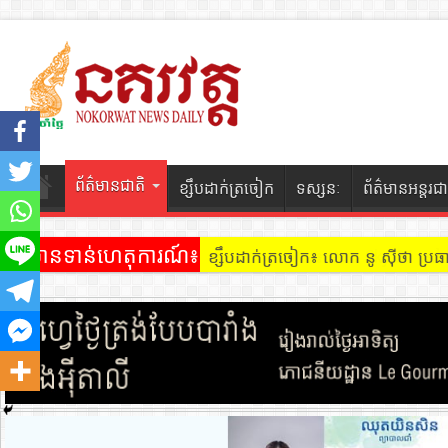
ព័ត៌មានជាតិ
ខ្សឹបដាក់ត្រចៀក
ទស្សនៈ
ព័ត៌មានអន្តរជា
ព័ត៌មានទាន់ហេតុការណ៍៖
ខ្សឹបដាក់ត្រចៀក ៖ អគារ Sky 31 នៅ