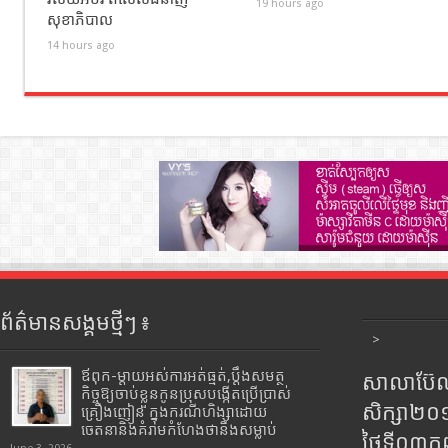
19 hours ago
សុខាភិបាល
14 hours ago
ព័ត៌មានសង្គមថ្មីៗ ៖
>
ឪពុក-ម្ដាយអស់ការអត់ធ្មត់,ប្ដឹងសមត្ថ
សាលាប៊ែលធ
កិច្ចឱ្យចាប់ខ្លួនកូនប្រុសបង្កើតប្រើប្រាស់
សិក្សា២
គ្រឿងញៀន ក្នុងករណីហិង្សាដោយ
ចេតនានិងគំរាមកំហែងថានឹងសម្លាប់
ថ្ងៃទី០៣ក