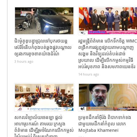
ជិះម៉ូតូឌុបគ្នាជ្រុលទៅបុករថយន្ត
រដ្ឋមន្ត្រីព័ត៌មាន លើកទឹកចិត្ត WMC
ស៊េរីទំនើបកំពុងបត់ឆ្លងផ្លូវបណ្តាល
ពង្រីកការផ្សព្វផ្សាយតាមបណ្តាញ
ឲ្យរងការខូចខាតយ៉ាងដំណំ
សង្គម និងវិទ្យុដល់តំបន់ដាច់
ស្រយាល ដើម្បីលើកកម្ពស់កម្មវិធី
3 hours ago
អប់រំសុខភាព និងសមភាពយេនឌ័រ
14 hours ago
សកលវិទ្យាល័យចេនឡា ផ្តល់
ប្រមុខដឹកនាំអ៊ីរ៉ង់ ពិបាកទាក់ទង
អាហារូបករណ៍ តាមរយៈក្រសួង
ជាមួយមេដឹកនាំកំពូល លោក
ព័ត៌មាន ដើម្បីរួមចំណែកលើកកម្ពស់
Mojtaba Khamenei
វិស័យអប់រំ ពិសេសជំនាញ