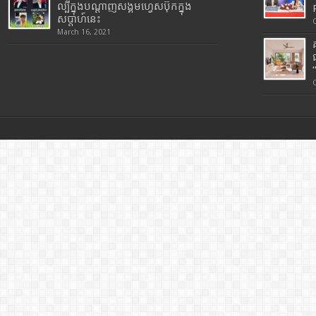
ល្បីក្នុងបណ្តាញសង្គមហ្វេសប៊ុកក្នុង
សប្តាហ៍នេះ
March 16, 2021