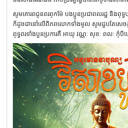
សូមគោរពជូនពរពុកម៉ែ បងប្អូនប្រជាពលរដ្ឋ និងពុទ្ធប
ក៏ដូចជានៅលើពិភពលោកទាំងមូល សូមជួបតែសេចក្តី
ពុទ្ធពរទាំងបួនប្រការគឺ អាយុ វណ្ណៈ សុខៈ ពលៈ កុំ