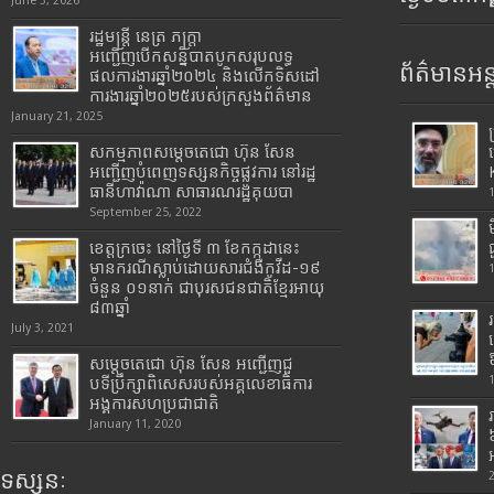
June 3, 2026
រដ្ឋមន្រ្តី​ នេត្រ​ ភក្ត្រា​
អញ្ជើញបើកសន្និបាតបូកសរុបលទ្ធ
ព័ត៌មានអន្
ផលការងារឆ្នាំ២០២៤ និងលើកទិសដៅ
ការងារឆ្នាំ២០២៥របស់​ក្រសួង​ព័ត៌មាន​
January 21, 2025
សកម្មភាពសម្តេចតេជោ ហ៊ុន សែន
អញ្ជើញបំពេញទស្សនកិច្ចផ្លូវការ នៅរដ្ឋ
ធានីហាវ៉ាណា សាធារណរដ្ឋគុយបា
September 25, 2022
ខេត្តក្រចេះ នៅថ្ងៃទី ៣ ខែកក្កដានេះ
មានករណីស្លាប់ដោយសារជំងឺកូវីដ-១៩
ចំនួន ០១នាក់ ជាបុរសជនជាតិខ្មែរអាយុ
៨៣ឆ្នាំ
July 3, 2021
សម្តេចតេជោ ហ៊ុន សែន អញ្ជើញជួ
បទីប្រឹក្សាពិសេសរបស់អគ្គលេខាធិការ
អង្គការសហប្រជាជាតិ
January 11, 2020
ទស្សនៈ