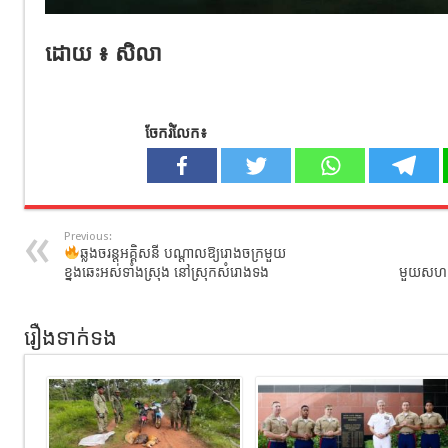
ដោយ ៖ សិលា
ចែករំលែក៖
Previous:
ឆ្លងចរន្ដអគ្គិសនី បណ្តាលឱ្យរោងចក្រមួយ
ខ្នងឆេះអស់ទាំងស្រុង នៅស្រុកសំរោងទង
មួយសហគមន
រឿងទាក់ទង