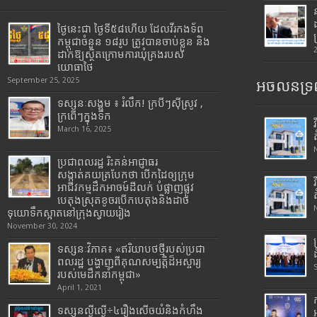
ថ្ងៃនេះជា ថ្ងៃទី៥៨ហើយ ដែលវីរកងទ័ព
កម្ពុជាចំនួន ១៨រូប ត្រូវបានចាប់ខ្លួន និង
ដាក់ឱ្យស្ថិតក្រោមការឃុំគ្រងរបស់
យោធាថៃ
September 25, 2025
អចលនទ្រព
ទស្សនៈសង្គម ៖ រំលឹក! ក្របីៗស៊ីស្រូវ ,
ក្រពើៗក្នុងទឹក
March 16, 2025
ប្រជាពលរដ្ឋ រិះគន់អាជ្ញាធរ
សង្កាត់គយត្របែកថា បើកដៃឲ្យក្រុម
អាជីវកម្មដឹកអាចម៍ដីលក់ បំផ្លាញផ្លូវ
បេតុងស្រុតខូចរបើកបេតុងនិងដាច់
ទុយោទឹកស្អាតនៅក្រុងស្វាយរៀង
November 30, 2024
ទស្សនៈវិភាគ៖ «ឥរិយាបថថ្មីរបស់ប្រជា
ពលរដ្ឋ បង្ហាញពីគុណសម្បត្តិដ៏អស្ចារ្យ
របស់មេដឹកនាំកម្ពុជា»
April 1, 2021
ទស្សនល្ងីល្ងើ÷៤រឿងសើចយំនិងកំហឹង