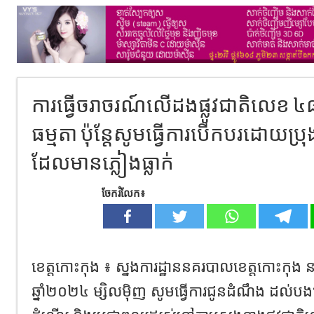
ការធ្វើចរាចរណ៍លើដងផ្លូវជាតិលេខ ៤
ធម្មតា ប៉ុន្តែសូមធ្វើការបើកបរដោយប្
ដែលមានភ្លៀងធ្លាក់
ចែករំលែក៖
ខេត្តកោះកុង ៖ ស្នងការដ្ឋាននគរបាលខេត្តកោះកុង នា
ឆ្នាំ២០២៤ ម្សិលមុិញ សូមធ្វើការជូនដំណឹង ដល់បងប្អ