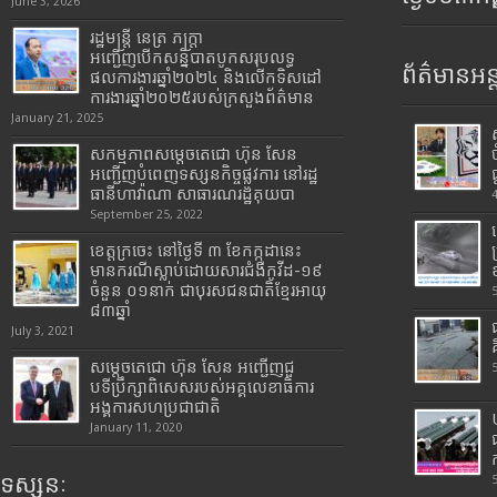
June 3, 2026
រដ្ឋមន្រ្តី​ នេត្រ​ ភក្ត្រា​
អញ្ជើញបើកសន្និបាតបូកសរុបលទ្ធ
ព័ត៌មានអន្
ផលការងារឆ្នាំ២០២៤ និងលើកទិសដៅ
ការងារឆ្នាំ២០២៥របស់​ក្រសួង​ព័ត៌មាន​
January 21, 2025
សកម្មភាពសម្តេចតេជោ ហ៊ុន សែន
អញ្ជើញបំពេញទស្សនកិច្ចផ្លូវការ នៅរដ្ឋ
ធានីហាវ៉ាណា សាធារណរដ្ឋគុយបា
September 25, 2022
ខេត្តក្រចេះ នៅថ្ងៃទី ៣ ខែកក្កដានេះ
មានករណីស្លាប់ដោយសារជំងឺកូវីដ-១៩
ចំនួន ០១នាក់ ជាបុរសជនជាតិខ្មែរអាយុ
៨៣ឆ្នាំ
July 3, 2021
សម្តេចតេជោ ហ៊ុន សែន អញ្ជើញជួ
បទីប្រឹក្សាពិសេសរបស់អគ្គលេខាធិការ
អង្គការសហប្រជាជាតិ
January 11, 2020
ទស្សនៈ