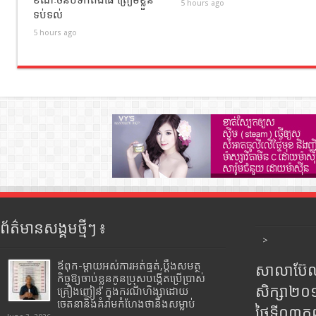
5 hours ago
ទប់ទល់
5 hours ago
ព័ត៌មានសង្គមថ្មីៗ ៖
>
ឪពុក-ម្ដាយអស់ការអត់ធ្មត់,ប្ដឹងសមត្ថ
សាលាប៊ែលធ
កិច្ចឱ្យចាប់ខ្លួនកូនប្រុសបង្កើតប្រើប្រាស់
សិក្សា២
គ្រឿងញៀន ក្នុងករណីហិង្សាដោយ
ចេតនានិងគំរាមកំហែងថានឹងសម្លាប់
ថ្ងៃទី០៣ក