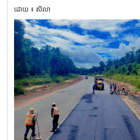
ដោយ ៖ សិលា