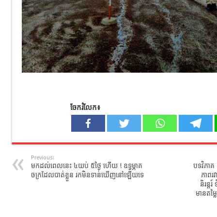
ចែករំលែក៖
Previous:
មកដល់ពេលនេះ ៤យប់ ៥ថ្ងៃ ហើយ ! ឧទ្ធម្ភាគ
បទវិភាគ
ចក្រដែលបាត់ខ្លួន រកមិនទាន់ឃើញនៅឡើយទេ
ភាពរវ
និរន្តរ
មានតម្ល