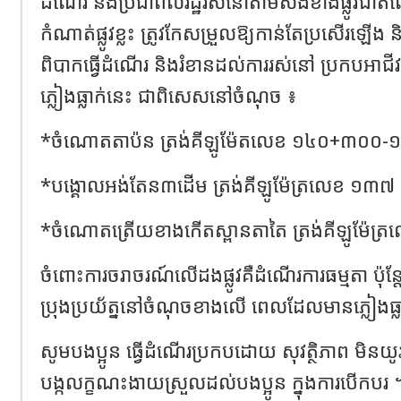
ដំណើរ និងប្រជាពលរដ្ឋរស់នៅតាមសងខាងផ្លូវជា
កំណាត់ផ្លូវខ្លះ ត្រូវកែសម្រួលឱ្យកាន់តែប្រសើរឡ
ពិបាកធ្វើដំណើរ និងរំខានដល់ការរស់នៅ ប្រកបអាជីវកម្មប
ភ្លៀងធ្លាក់នេះ ជាពិសេសនៅចំណុច ៖
*ចំណោតតាប៉ន ត្រង់គីឡូម៉ែតលេខ ១៤០+៣០០
*បង្គោលអង់តែន៣ដើម ត្រង់គីឡូម៉ែត្រលេខ ១៣៧
*ចំណោតត្រើយខាងកើតស្ពានតាតៃ ត្រង់គីឡូម៉ែត
ចំពោះការចរាចរណ៍លើដងផ្លូវគឺដំណើរការធម្មតា ប៉ុន
ប្រុងប្រយ័ត្ននៅចំណុចខាងលើ ពេលដែលមានភ្លៀងធ្ល
សូមបងប្អូន ធ្វើដំណើរប្រកបដោយ សុវត្ថិភាព មិនយូរទ
បង្កលក្ខណះងាយស្រួលដល់បងប្អូន ក្នុងការបើកបរ 