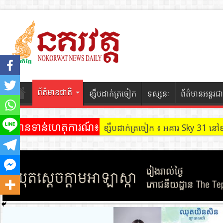
ព័ត៌មានជាតិ
ខ្សឹបដាក់ត្រចៀក
ទស្សនៈ
ព័ត៌មានអន្តរជា
ព័ត៌មានទាន់ហេតុការណ៍៖
ខ្សឹបដាក់ត្រចៀក ៖ អគារ Sky 31 នៅ
ខ្សឹបដាក់ត្រចៀក ៖ ដល់ករ ! ឈ្មួញដ