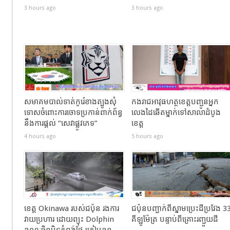
3 hours ago
3 hours ago
សមាគមបាល់ទាត់កូរ៉េខាងត្បូងសុំ
កងរាជឣាវុធហត្ថខេត្តបញ្ជូនអ្នក
ទោសចំពោះការចោទប្រកាន់ពាក់ព័ន្ធ
លេងដៃឆើតម្នាក់ទៅសាលាដំបូង
នឹងការផ្តល់ “សេវាផ្លូវភេទ”
ខេត្ត
4 hours ago
5 hours ago
ខេត្ត Okinawa របស់ជប៉ុន រងការ
ជប៉ុនបញ្ជាក់ពីស្នាមប្រេះដីប្រវែង 3
វាយប្រហារ ដោយព្យុះ Dolphin
គីឡូម៉ែត្រ បន្ទាប់ពីគ្រោះរញ្ជួយដី
ខណៈចិនបិទកំពង់ផែ ត្រៀមខ្លួន