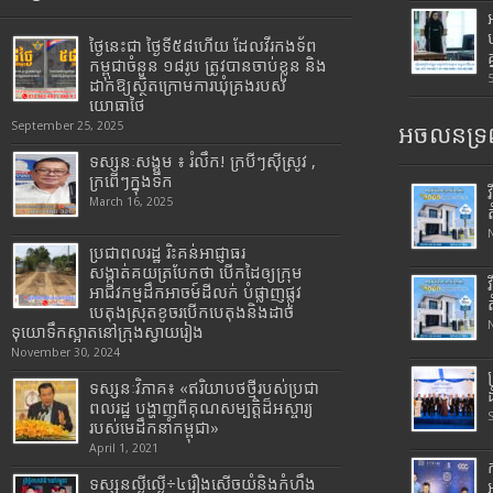
ថ្ងៃនេះជា ថ្ងៃទី៥៨ហើយ ដែលវីរកងទ័ព
កម្ពុជាចំនួន ១៨រូប ត្រូវបានចាប់ខ្លួន និង
ដាក់ឱ្យស្ថិតក្រោមការឃុំគ្រងរបស់
យោធាថៃ
September 25, 2025
អចលនទ្រព
ទស្សនៈសង្គម ៖ រំលឹក! ក្របីៗស៊ីស្រូវ ,
ក្រពើៗក្នុងទឹក
March 16, 2025
ប្រជាពលរដ្ឋ រិះគន់អាជ្ញាធរ
សង្កាត់គយត្របែកថា បើកដៃឲ្យក្រុម
អាជីវកម្មដឹកអាចម៍ដីលក់ បំផ្លាញផ្លូវ
បេតុងស្រុតខូចរបើកបេតុងនិងដាច់
ទុយោទឹកស្អាតនៅក្រុងស្វាយរៀង
November 30, 2024
ទស្សនៈវិភាគ៖ «ឥរិយាបថថ្មីរបស់ប្រជា
ពលរដ្ឋ បង្ហាញពីគុណសម្បត្តិដ៏អស្ចារ្យ
របស់មេដឹកនាំកម្ពុជា»
April 1, 2021
ទស្សនល្ងីល្ងើ÷៤រឿងសើចយំនិងកំហឹង