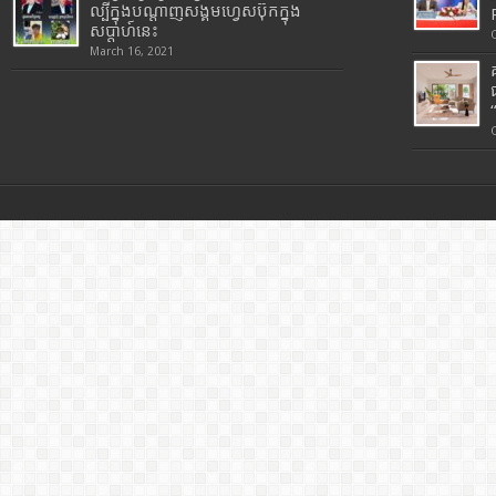
ល្បីក្នុងបណ្តាញសង្គមហ្វេសប៊ុកក្នុង
សប្តាហ៍នេះ
March 16, 2021