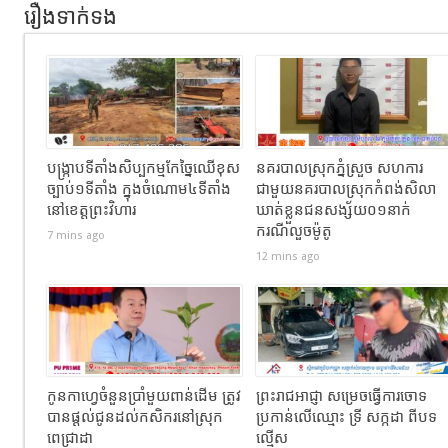
រឿងទាក់ទង
បង្រ្កាបទីតាំងសិប្បកម្មកែច្នៃឈើខុស
នគរបាលស្រុកភ្នំស្រួច សហការ
ច្បាប់១ទីតាំង ក្នុងចំណោម៤ទីតាំង
ជាមួយនគរបាលស្រុកកំពង់សិលា
នៅខេត្តព្រះវិហារ
ឃាត់ខ្លួនជនសង្ស័យ០១នាក់
ករណីលួចម៉ូតូ
7 mins ago
12 mins ago
កូនកាហ្វេចំនួនប្រាំមួយពាន់ដើម ត្រូវ
ព្រះរាជអាជ្ញា សម្រេចធ្វើការចោទ
បានផ្តល់ជូនដល់កសិករនៅស្រុក
ប្រកាន់លើឈ្មោះ ទ្រី សក្កដា ពីបទ
ពេជ្រាដា
ល្មើស