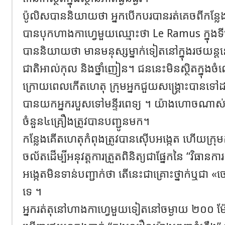
ប៉ូលិសបាននិយាយថា អ្នកបើកបរបានរត់គេចពីកន្លែង
បានបុកហាងកាហ្វេមួយឈ្មោះថា Le Ramus ក្នុងទីក្
បាននិយាយថា មានមនុស្សម្នាក់ទៀតនៅក្នុងរថយន្
ជាតិអាល់កុល និងថ្នាំញៀន។ ជននេះមិនស្ថិតក្នុង
ក្រោយពេលកើតហេតុ ក្រុមអ្នកជួយសង្គ្រោះបានទ
បានយកអ្នករបួសទៅមន្ទីរពេទ្យ ។ យ៉ាងហោចណាស់មា
ចំនួន៤គ្រឿងត្រូវបានបញ្ជូនមក។
កន្លែងគើតហេតុកំពុងត្រូវបានស៊ើបអង្កេត ហើយក្រុមកម
ចល័តដើម្បីអនុវត្តការត្រួតពិនិត្យជាផ្នែកនៃ “វិធានកា
អង្កេតមិនទាន់បញ្ជាក់ថា តើនេះជាគ្រោះថ្នាក់ឬជា 
ទេ ។
អ្នករត់តុនៅហាងកាហ្វេមួយទៀតនៅចម្ងាយ ២០០ ម៉