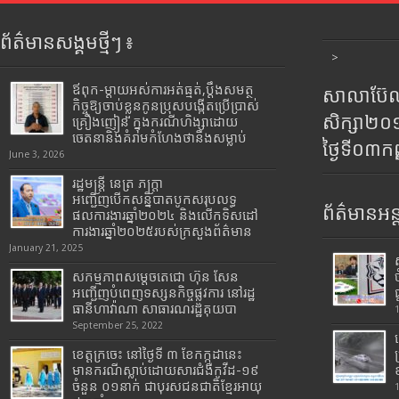
ព័ត៌មានសង្គមថ្មីៗ ៖
>
ឪពុក-ម្ដាយអស់ការអត់ធ្មត់,ប្ដឹងសមត្ថ
សាលាប៊ែលធ
កិច្ចឱ្យចាប់ខ្លួនកូនប្រុសបង្កើតប្រើប្រាស់
សិក្សា២
គ្រឿងញៀន ក្នុងករណីហិង្សាដោយ
ចេតនានិងគំរាមកំហែងថានឹងសម្លាប់
ថ្ងៃទី០៣ក
June 3, 2026
រដ្ឋមន្រ្តី​ នេត្រ​ ភក្ត្រា​
អញ្ជើញបើកសន្និបាតបូកសរុបលទ្ធ
ព័ត៌មានអន្
ផលការងារឆ្នាំ២០២៤ និងលើកទិសដៅ
ការងារឆ្នាំ២០២៥របស់​ក្រសួង​ព័ត៌មាន​
January 21, 2025
សកម្មភាពសម្តេចតេជោ ហ៊ុន សែន
អញ្ជើញបំពេញទស្សនកិច្ចផ្លូវការ នៅរដ្ឋ
ធានីហាវ៉ាណា សាធារណរដ្ឋគុយបា
September 25, 2022
ខេត្តក្រចេះ នៅថ្ងៃទី ៣ ខែកក្កដានេះ
មានករណីស្លាប់ដោយសារជំងឺកូវីដ-១៩
ចំនួន ០១នាក់ ជាបុរសជនជាតិខ្មែរអាយុ