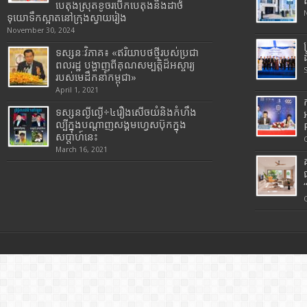
បេតុងស្រុតខូចរបើកបេតុងនិងដាច់
ទុយោទឹកស្អាតនៅក្រុងស្វាយរៀង
November 30, 2024
ទស្សនៈវិភាគ៖ «ឥរិយាបថថ្មីរបស់ប្រជា
ពលរដ្ឋ បង្ហាញពីគុណសម្បត្តិដ៏អស្ចារ្យ
របស់មេដឹកនាំកម្ពុជា»
April 1, 2021
ទស្សនល្ងីល្ងើ÷៤រឿងសើចយំនិងកំហឹង
ល្បីក្នុងបណ្តាញសង្គមហ្វេសប៊ុកក្នុង
សប្តាហ៍នេះ
March 16, 2021