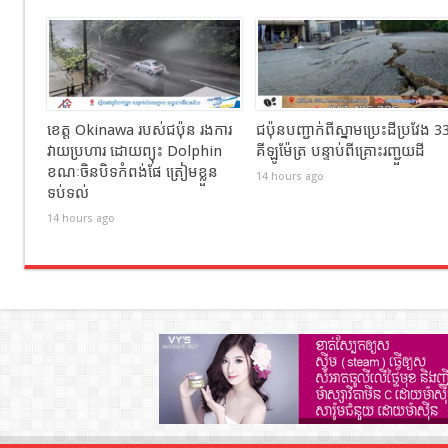
ខេត្ត Okinawa របស់ជប៉ុន រងការ
ជប៉ុនបញ្ជាក់ពីស្នាមប្រេះដីប្រវែង 3
វាយប្រហារ ដោយព្យុះ Dolphin
គីឡូម៉ែត្រ បន្ទាប់ពីគ្រោះរញ្ជួយដី
ខណៈចិនបិទកំពង់ផែ ត្រៀមខ្លួន
14 hours ago
ទប់ទល់
14 hours ago