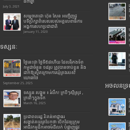
៨៣ឆ្នាំ
July 3, 2021
សម្តេចតេជោ ហ៊ុន សែន អញ្ជើញជួ
បទីប្រឹក្សាពិសេសរបស់អគ្គលេខាធិការ
អង្គការសហប្រជាជាតិ
January 11, 2020
ទស្សនៈ
ថ្ងៃនេះជា ថ្ងៃទី៥៨ហើយ ដែលវីរកងទ័ព
កម្ពុជាចំនួន ១៨រូប ត្រូវបានចាប់ខ្លួន និង
ដាក់ឱ្យស្ថិតក្រោមការឃុំគ្រងរបស់
យោធាថៃ
September 25, 2025
អចលនទ្រព
ទស្សនៈសង្គម ៖ រំលឹក! ក្របីៗស៊ីស្រូវ ,
ក្រពើៗក្នុងទឹក
March 16, 2025
ប្រជាពលរដ្ឋ រិះគន់អាជ្ញាធរ
សង្កាត់គយត្របែកថា បើកដៃឲ្យក្រុម
អាជីវកម្មដឹកអាចម៍ដីលក់ បំផ្លាញផ្លូវ