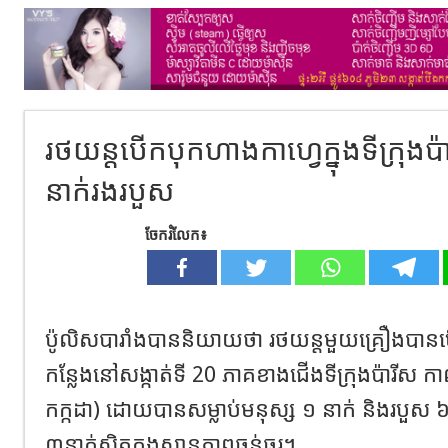
រថយន្តបើកបុកហាងកាហ្វេក្នុងទីក្រុងប៉
នាក់រងរបួស
ចែករំលែក៖
ប៉ូលិសបារាំងបាននិយាយថា រថយន្តមួយគ្រឿងបាន
កន្លែងនៅសង្កាត់ទី 20 ភាគខាងជើងទីក្រុងប៉ារីស ក
កក្កដា) ដោយបានសម្លាប់មនុស្ស ១ នាក់ និងរបួស ៦ 
៣នាក់ស្ថិតក្នុងស្ថានភាពធ្ងន់ធ្ងរ។