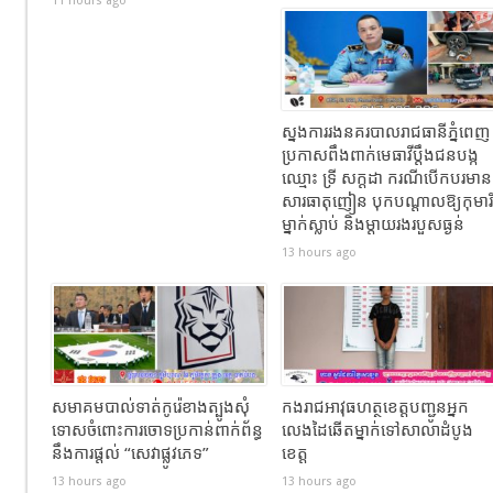
11 hours ago
ស្នងការរងនគរបាលរាជធានីភ្នំពេញ
ប្រកាសពឹងពាក់មេធាវីប្តឹងជនបង្ក
ឈ្មោះ ទ្រី សក្ដដា ករណីបើកបរមាន
សារធាតុញៀន បុកបណ្តាលឱ្យកុមារី
ម្នាក់ស្លាប់ និងម្តាយរងរបួសធ្ងន់
13 hours ago
សមាគមបាល់ទាត់កូរ៉េខាងត្បូងសុំ
កងរាជឣាវុធហត្ថខេត្តបញ្ជូនអ្នក
ទោសចំពោះការចោទប្រកាន់ពាក់ព័ន្ធ
លេងដៃឆើតម្នាក់ទៅសាលាដំបូង
នឹងការផ្តល់ “សេវាផ្លូវភេទ”
ខេត្ត
13 hours ago
13 hours ago