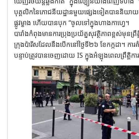
ឃើញរថយន្តឆ្លងកាត់ “ក្នុងល្បឿនយ៉ាងពេញទំហឹង”
បុគ្គលិកនៃភោជនីយដ្ឋានមួយផ្សេងទៀតបាននិយាយថា
ផ្លូវម្ខាង ហើយបានបុក “ចូលទៅក្នុងហាងកាហ្វេ។
បារាំងកំពុងមានការប្រុងប្រយ័ត្នសុវត្ថិភាពខ្ពស់មុនព្រ
ក្រុងប៉ារីសដែលនឹងបើកនៅថ្ងៃទី២៦ ខែកក្កដា។ ការ
បន្ទាប់ត្រូវបានចេញដោយ IS ក្នុងអំឡុងពេលព្រឹត្តិ