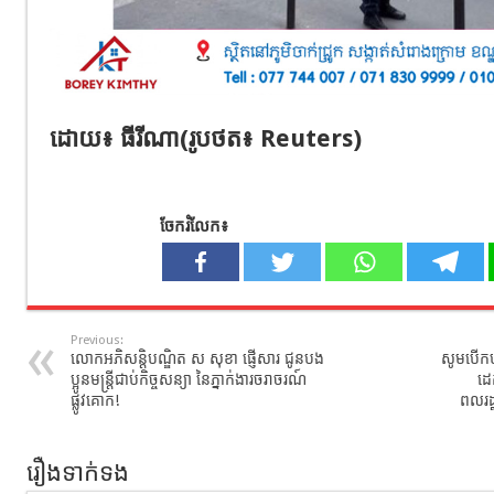
ដោយ៖ ធីរីណា(រូប​ថត​៖ Reuters)
ចែករំលែក៖
Previous:
លោកអភិសន្តិបណ្ឌិត ស សុខា ផ្ញើសារ ជូនបង
សូមបេីកបរ
ប្អូនមន្ត្រីជាប់កិច្ចសន្យា នៃភ្នាក់ងារចរាចរណ៍
ដេ
ផ្លូវគោក!
ពលរដ្
រឿងទាក់ទង