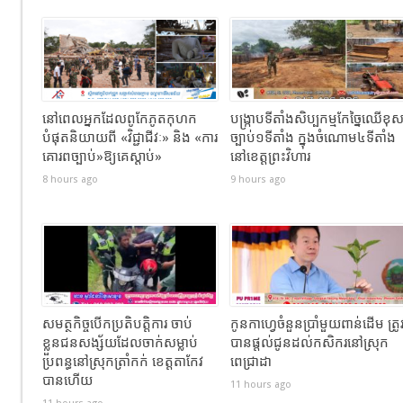
នៅពេលអ្នកដែលពូកែភូតកុហក
បង្រ្កាបទីតាំងសិប្បកម្មកែច្នៃឈើខុ
បំផុតនិយាយពី «វិជ្ជាជីវៈ» និង «ការ
ច្បាប់១ទីតាំង ក្នុងចំណោម៤ទីតាំង
គោរពច្បាប់»ឱ្យគេស្តាប់»
នៅខេត្តព្រះវិហារ
8 hours ago
9 hours ago
សមត្ថកិច្ចបើកប្រតិបត្តិការ ចាប់
កូនកាហ្វេចំនួនប្រាំមួយពាន់ដើម ត្រូ
ខ្លួនជនសង្ស័យដែលចាក់សម្លាប់
បានផ្តល់ជូនដល់កសិករនៅស្រុក
ប្រពន្ធនៅស្រុកត្រាំកក់ ខេត្តតាកែវ
ពេជ្រាដា
បានហេីយ
11 hours ago