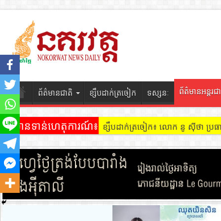
ព័ត៌មានអន្តរជា
ព័ត៌មានជាតិ
ខ្សឹបដាក់ត្រចៀក
ទស្សនៈ
ព័ត៌មានទាន់ហេតុការណ៍៖
ខ្សឹបដាក់ត្រចៀក ៖ អគារ Sky 31 នៅ