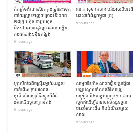
គិតត្រឹមដំណាច់ខែកក្កដាឆ្នាំនេះខេត្ត
លោក សុខ ឥសាន បរិយាយពីនេះព
តាកែវស្រូបទាញគម្រោងវិនិយោគ
នោះពាក់ព័ន្ធកម្ពុជា (ត)
២៨ក្រុមហ៊ុន ជាមួយទុន
9 hours ago
ជិត១៦៩លានដុល្លារ ដោយបង្កើត
ការងារជាង១ម៉ឺនកន្លែង
9 hours ago
បុគ្គលិកផែតិចស្រ៊ុនម្នាក់រងរបួស
សម្ដេចធិបតី៖ សាលារៀនត្រូវធ្វើជា
បាក់ជេីងក្រោយលោត
មជ្ឈមណ្ឌលកំណត់វិធីសាស្ត្រ
ចុះពីលេីអេឡេវ៉ាទ័រស្ទូចអីវ៉ាន់
បង្រៀន និងលក្ខខណ្ឌប្រកបដោយ
រអិលជេីងចូលក្រោមកង់
ស្តង់ដាដើម្បីធានាថាសិស្សទទួល
បានចំណេះដឹង និងបំណិនច្បាស់
9 hours ago
លាស់
9 hours ago