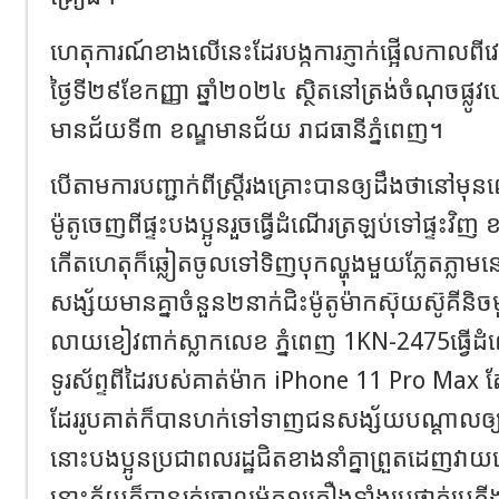
ហេតុការណ៍ខាងលើនេះដែរបង្កការភ្ញាក់ផ្អើលកាលព
ថ្ងៃទី២៩ខែកញ្ញា ឆ្នាំ២០២៤ ស្ថិតនៅត្រង់ចំណុចផ្លូវប
មានជ័យទី៣ ខណ្ឌមានជ័យ រាជធានីភ្នំពេញ។
បើតាមការបញ្ជាក់ពីស្ត្រីរងគ្រោះបានឲ្យដឹងថានៅមុ
ម៉ូតូចេញពីផ្ទះបងប្អូនរួចធ្វើដំណើរត្រឡប់ទៅផ្ទ
កើតហេតុក៏ឆ្លៀតចូលទៅទិញបុកល្ហុងមួយភ្លែតភ្លា
សង្ស័យមានគ្នាចំនួន២នាក់ជិះម៉ូតូម៉ាកស៊ុយស៊ូគី
លាយខៀវពាក់ស្លាកលេខ ភ្នំពេញ 1KN-2475ធ្វើដំ
ទូរស័ព្ទពីដៃរបស់គាត់ម៉ាក iPhone 11 Pro Max 
ដែររូបគាត់ក៏បានហក់ទៅទាញជនសង្ស័យបណ្ដាលឲ្យដួ
នោះបងប្អូនប្រជាពលរដ្ឋជិតខាងនាំគ្នាព្រួតដេញវាយ
នោះភ័យក៏បានរត់ចោលម៉ូតូ១គ្រឿងទាំងប្រផាត់ប្រភី