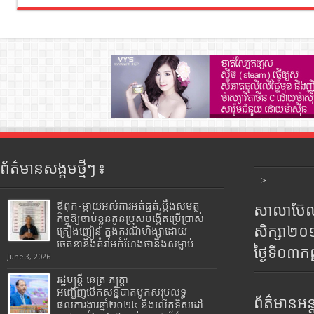
ព័ត៌មានសង្គមថ្មីៗ ៖
>
ឪពុក-ម្ដាយអស់ការអត់ធ្មត់,ប្ដឹងសមត្ថ
សាលាប៊ែលធ
កិច្ចឱ្យចាប់ខ្លួនកូនប្រុសបង្កើតប្រើប្រាស់
សិក្សា២
គ្រឿងញៀន ក្នុងករណីហិង្សាដោយ
ចេតនានិងគំរាមកំហែងថានឹងសម្លាប់
ថ្ងៃទី០៣ក
June 3, 2026
រដ្ឋមន្រ្តី​ នេត្រ​ ភក្ត្រា​
អញ្ជើញបើកសន្និបាតបូកសរុបលទ្ធ
ព័ត៌មានអន្
ផលការងារឆ្នាំ២០២៤ និងលើកទិសដៅ