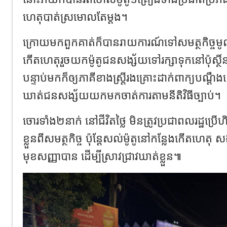
ហេតុបាត់ស្រមោលតែម្តង។
ក្រោយមកពួកគាត់ក៏បានរាយការណ៍ទៅសមត្ថកិច្ចមូលដ
កើតហេតុរួចយកម៉ូតូជនសង្ស័យទៅរក្សាទុកនៅប៉ុស្ថ
បន្ទាប់មកក៏ឲ្យភាគីខាងស្រ្តីរងគ្រោះដាក់ពាក្យបណ្ដ
ឃាត់ជនសង្ស័យយកមកចាត់ការតាមនីតិវិធីច្បាប់។
ចោរទាំង២នាក់ នៅជីវិតថ្លៃ មិនត្រូវប្រជាពលរដ្ឋប្រ
ខ្លួនពីសមត្ថកិច្ច ប៉ុន្តែសល់ម៉ូតូនៅកន្លែងកើតហេតុ 
មុខសញ្ញាបាន ដើម្បីស្រាវជ្រាវឃាត់ខ្លួន៕