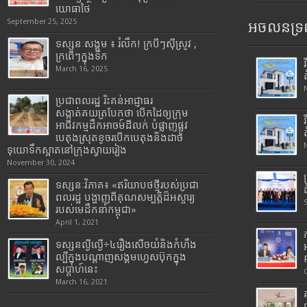
យោធាថៃ
September 25, 2025
អចលនទ្រព
ទស្សនៈសង្គម ៖ រំលឹក! ក្របីៗស៊ីស្រូវ ,
ក្រពើៗក្នុងទឹក
March 16, 2025
ប្រជាពលរដ្ឋ រិះគន់អាជ្ញាធរ
សង្កាត់គយត្របែកថា បើកដៃឲ្យក្រុម
អាជីវកម្មដឹកអាចម៍ដីលក់ បំផ្លាញផ្លូវ
បេតុងស្រុតខូចរបើកបេតុងនិងដាច់
ទុយោទឹកស្អាតនៅក្រុងស្វាយរៀង
November 30, 2024
ទស្សនៈវិភាគ៖ «ឥរិយាបថថ្មីរបស់ប្រជា
ពលរដ្ឋ បង្ហាញពីគុណសម្បត្តិដ៏អស្ចារ្យ
របស់មេដឹកនាំកម្ពុជា»
April 1, 2021
ទស្សនល្ងីល្ងើ÷៤រឿងសើចយំនិងកំហឹង
ល្បីក្នុងបណ្តាញសង្គមហ្វេសប៊ុកក្នុង
សប្តាហ៍នេះ
March 16, 2021