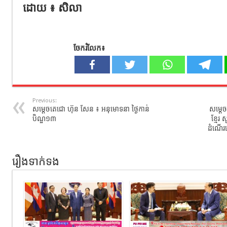
ដោយ ៖ សិលា
ចែករំលែក៖
Previous:
សម្តេចតេជោ ហ៊ុន សែន ៖ អនុមោទនា ថ្ងៃកាន់
សម្ដេច
បិណ្ឌ១៣
ខ្មែរ
ដំណើរទ
រឿងទាក់ទង