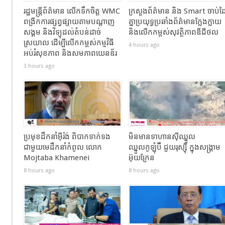
រដ្ឋមន្ត្រីព័ត៌មាន លើកទឹកចិត្ត WMC
ក្រសួងព័ត៌មាន និង Smart ចាប់ដ
ពង្រីកការផ្សព្វផ្សាយតាមបណ្តាញ
គ្នាប្រយុទ្ធប្រឆាំងព័ត៌មានក្លែងក្លាយ
សង្គម និងវិទ្យុដល់តំបន់ដាច់
និងលើកកម្ពស់សុវត្ថិភាពឌីជីថល
ស្រយាល ដើម្បីលើកកម្ពស់កម្មវិធី
4 hours ago
អប់រំសុខភាព និងសមភាពយេនឌ័រ
3 hours ago
ប្រមុខដឹកនាំអ៊ីរ៉ង់ ពិបាកទាក់ទង
មិនមានទាហានស៊ីឈ្នួល
ជាមួយមេដឹកនាំកំពូល លោក
ឈ្នួលកូឡុំប៊ី ជួយរុស្ស៊ី ក្នុងសង្រ្គាម
Mojtaba Khamenei
អ៊ុយក្រែន
8 hours ago
8 hours ago