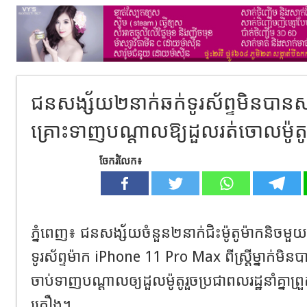
ជនសង្ស័យ២នាក់ឆក់ទូរស័ព្ទមិនបានស
គ្រោះទាញបណ្ដាលឱ្យដួលរត់ចោលម៉ូត
ចែករំលែក៖
ភ្នំពេញ៖ ជនសង្ស័យចំនួន២នាក់ជិះម៉ូតូម៉ាកនិចមួយ
ទូរស័ព្ទម៉ាក iPhone 11 Pro Max ពីស្ត្រីម្នាក់មិនបា
ចាប់ទាញបណ្ដាលឲ្យដួលម៉ូតូរួចប្រជាពលរដ្ឋនាំគ្នា
គ្រឿង។