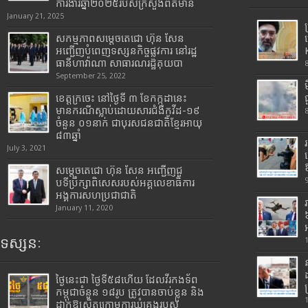
ការងារឆ្នាំ២០២៥របស់​ក្រសួង​ព័ត៌មាន​
January 21, 2025
សកម្មភាពសម្តេចតេជោ ហ៊ុន សែន
អញ្ជើញបំពេញទស្សនកិច្ចផ្លូវការ នៅរដ្ឋ
ធានីហាវ៉ាណា សាធារណរដ្ឋគុយបា
September 25, 2022
ខេត្តក្រចេះ នៅថ្ងៃទី ៣ ខែកក្កដានេះ
មានករណីស្លាប់ដោយសារជំងឺកូវីដ-១៩
ចំនួន ០១នាក់ ជាបុរសជនជាតិខ្មែរអាយុ
៨៣ឆ្នាំ
July 3, 2021
សម្តេចតេជោ ហ៊ុន សែន អញ្ជើញជួ
បទីប្រឹក្សាពិសេសរបស់អគ្គលេខាធិការ
អង្គការសហប្រជាជាតិ
January 11, 2020
ទស្សនៈ
ថ្ងៃនេះជា ថ្ងៃទី៥៨ហើយ ដែលវីរកងទ័ព
កម្ពុជាចំនួន ១៨រូប ត្រូវបានចាប់ខ្លួន និង
ដាក់ឱ្យស្ថិតក្រោមការឃុំគ្រងរបស់