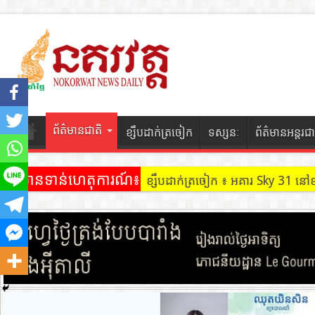
ព័ត៌មានជាតិ
ខ្សឹបដាក់ត្រចៀក
ទស្សនៈ
ព័ត៌មានអន្តរជា
ព័ត៌មានទាន់ហេតុការណ៍៖
ខ្សឹបដាក់ត្រចៀក ៖ អគារ Sky 31 នៅ