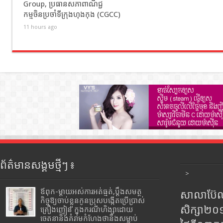
Group, ប្រធានសភាពាណិជ្ជ
កម្មចិនប្រចាំទីក្រុងហុងកុង (CGCC)
11 hours ago
ព័ត៌មានសង្គមថ្មីៗ ៖
>
ឪពុក-ម្ដាយអស់ការអត់ធ្មត់,ប្ដឹងសមត្ថ
សាលាប៊ែលធ
កិច្ចឱ្យចាប់ខ្លួនកូនប្រុសបង្កើតប្រើប្រាស់
សិក្សា២
គ្រឿងញៀន ក្នុងករណីហិង្សាដោយ
ចេតនានិងគំរាមកំហែងថានឹងសម្លាប់