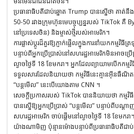
មិនមែនជាជនជាតិចិន។
ប្រធានាធិបតីជាប់ឆ្នោត Trump បានស្នើថា គាត់នឹងស
50-50 រវាងក្រុមហ៊ុនមេបច្ចុប្បន្នរបស់ TikTok គឺ
នៅប្រទេសចិន) និងម្ចាស់ថ្មីរបស់អាមេរិក។
ការផ្លាស់ប្តូរដ៏គួរឱ្យភ្ញាក់ផ្អើលក្នុងការនាំយកកម្ម
បន្ទាប់ពីអ្នកប្រើប្រាស់នៅសហរដ្ឋអាមេរិកមិនអាចប្រ
ល្ងាចថ្ងៃទី 18 ខែមករា។ អ្នកដែលព្យាយាមបើកកម្
ទទួលសារដែលនិយាយថា កម្មវិធីនេះគ្មានអុីនធឺណិត ហ
“បន្តមើល” នេះបើយោងតាម CNN ។
សេចក្តីប្រកាសរបស់ TikTok បាននិយាយថា កម្មវ
បានស្នើឱ្យអ្នកប្រើប្រាស់ “បន្តមើល” បន្ទាប់ពីប
សហរដ្ឋអាមេរិក ចាប់ផ្តើមនៅល្ងាចថ្ងៃទី 18 ខែមករា
យ៉ាងណាមិញ ប៉ុន្មានម៉ោងបន្ទាប់ពីប្រធានាធិបតីជា