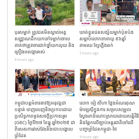
បុរសម្នាក់ ត្រូវជនមិនស្គាល់អត្ត
ឃាត់ខ្លួនជនសង្ស័យម្នាក់ប៉ុនប៉ង
សញ្ញាណដឹកយកទៅទម្លាក់ចោល
សម្លាប់លោកតាអាយុ ៩៦ឆ្នាំ
គាត់ថាត្រូវចោរដាក់ថ្នាំយកលុយ និង
តាមរយៈខ្សែភ្លើងឆក់
គ្រឿងអលង្ការអស់
5 hours ago
4 hours ago
កម្ពុជាបន្តអំពាវនាវឱ្យអនុវត្តជា
លោក ទៀ សីហា ថ្លែងអំណរគុណ
បន្ទាន់ ពេញលេញនិងប្រកបដោយ
ម៉ាឡេស៊ីក្នុងការ សម្របសម្រួល
ប្រសិទ្ធភាពនូវសេចក្តីប្រកាសរួម
ស្វែងរកដំណោះស្រាយដោយសន្តិវិធី
(GBC) ថ្ងៃទី២៧ ខែធ្នូ ឆ្នាំ២០២៥ ជា
និងផ្អែកលើច្បាប់អន្តរជាតិទៅលើ
ពិសេសការវាស់វែងនិងបោះបង្គោល
បញ្ហាព្រំដែនកម្ពុជា-ថៃ
ព្រំដែន
9 hours ago