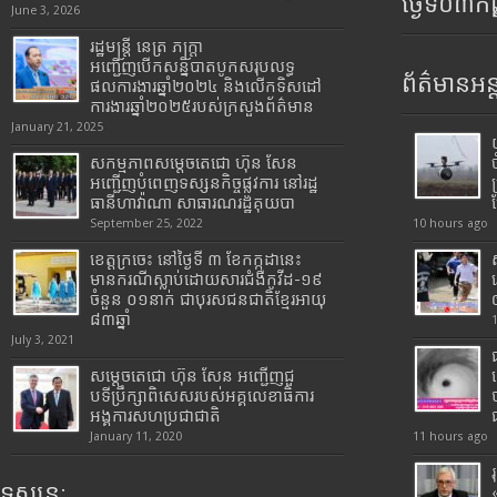
ថ្ងៃទី០៣ក
June 3, 2026
រដ្ឋមន្រ្តី​ នេត្រ​ ភក្ត្រា​
អញ្ជើញបើកសន្និបាតបូកសរុបលទ្ធ
ព័ត៌មានអន្
ផលការងារឆ្នាំ២០២៤ និងលើកទិសដៅ
ការងារឆ្នាំ២០២៥របស់​ក្រសួង​ព័ត៌មាន​
January 21, 2025
សកម្មភាពសម្តេចតេជោ ហ៊ុន សែន
អញ្ជើញបំពេញទស្សនកិច្ចផ្លូវការ នៅរដ្ឋ
ធានីហាវ៉ាណា សាធារណរដ្ឋគុយបា
September 25, 2022
10 hours ago
ខេត្តក្រចេះ នៅថ្ងៃទី ៣ ខែកក្កដានេះ
មានករណីស្លាប់ដោយសារជំងឺកូវីដ-១៩
ចំនួន ០១នាក់ ជាបុរសជនជាតិខ្មែរអាយុ
៨៣ឆ្នាំ
July 3, 2021
សម្តេចតេជោ ហ៊ុន សែន អញ្ជើញជួ
បទីប្រឹក្សាពិសេសរបស់អគ្គលេខាធិការ
អង្គការសហប្រជាជាតិ
January 11, 2020
11 hours ago
ទស្សនៈ