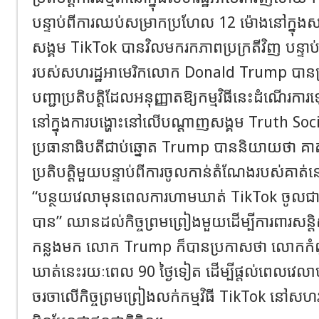
បន្ទាប់ពីការឈប់សម្រាកប្រហែល 12 ម៉ោងនៅក្នុង
សង្គម TikTok បានវិលមករកភាពប្រក្រតីវិញ បន្ទាប់ព
របស់សហរដ្ឋអាមេរិកលោក Donald Trump បា
បញ្ជាប្រតិបត្តិដែលអនុញ្ញាតឱ្យកម្មវិធីនេះដំណើរកា
នៅក្នុងការបង្ហោះនៅលើបណ្តាញសង្គម Truth Socia
ប្រធានាធិបតីជាប់ឆ្នោត Trump បាននិយាយថា គា
ប្រតិបត្តិមួយបន្ទាប់ពីការចូលកាន់តំណែងរបស់គាត់នៅ
“បន្ថយវេលាមុនពេលការហាមឃាត់ TikTok ចូលជាធរ
បាន” ឈានដល់កិច្ចព្រមព្រៀងមួយដើម្បីការពារសន្ត
កន្លងមក លោក Trump ក៏បានប្រកាសថា លោកកំព
ឃាត់នេះរយៈពេល 90 ថ្ងៃទៀត ដើម្បីផ្តល់ពេលវេលាប
ចរចាលើកិច្ចព្រមព្រៀងលក់កម្មវិធី TikTok នៅសហរដ