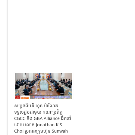
សម្ដេចធិបតី ហ៊ុន ម៉ាណែត
ទទួលជួបជាមួយ គណៈប្រតិភូ
CGCC និង GBA Alliance ដឹកនាំ
ដោយ លោក Jonathan K.S.
Choi ប្រធានក្រុមហ៊ុន Sunwah