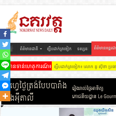
ព័ត៌មានអន្តរជា
ព័ត៌មានជាតិ
ខ្សឹបដាក់ត្រចៀក
ទស្សនៈ
ព័ត៌មានទាន់ហេតុការណ៍៖
ខ្សឹបដាក់ត្រចៀក ៖ អគារ Sky 31 នៅ