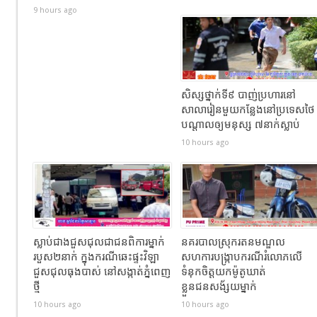
9 hours ago
សិស្សថ្នាក់ទី៩ បាញ់ប្រហារនៅ
សាលារៀនមួយកន្លែងនៅប្រទេសថៃ
បណ្តាលឲ្យមនុស្ស ៧នាក់ស្លាប់
10 hours ago
ស្លាប់ជាងជួសជុលជាជនពិការម្នាក់
នគរបាលស្រុករតនមណ្ឌល
របួស២នាក់ ក្នុងករណីឆេះផ្ទះវិឡា
សហការបង្រ្កាបករណីរំលោភលើ
ជួសជុលធុងបាស់ នៅសង្កាត់ភ្នំពេញ
ទំនុកចិត្តយកម៉ូតូឃាត់
ថ្មី
ខ្លួនជនសង័្សយម្នាក់
10 hours ago
10 hours ago