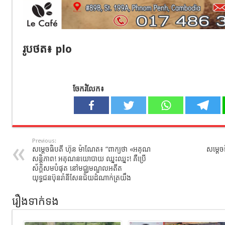
រូបថត​៖ plo
ចែករំលែក៖
Previous:
សម្ដេចធិបតី ហ៊ុន​ ម៉ាណែត​៖ “ពាក្យថា «អគុណ
សម្តេច
សន្ដិភាព! អគុណនយោបាយ ឈ្នះឈ្នះ! គឺប្រើ
ស័ក្ដិសមបំផុត នៅមជ្ឈមណ្ឌលអតីត
យុទ្ធជនប៊ុនរ៉ានីសែនជ័យដំណាក់ត្រយឹង
រឿងទាក់ទង