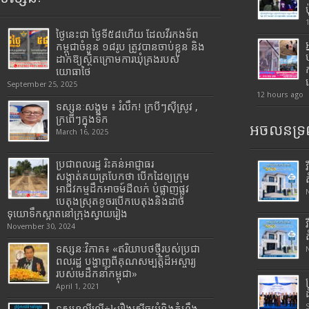
ថ្ងៃនេះជា ថ្ងៃទី៥៨ហើយ ដែលវីរកងទ័ព
កម្ពុជាចំនួន ១៨រូប ត្រូវបានចាប់ខ្លួន និង
ដាក់ឱ្យស្ថិតក្រោមការឃុំគ្រងរបស់
យោធាថៃ
September 25, 2025
12 hours ago
ទស្សនៈសង្គម ៖ រំលឹក! ក្របីៗស៊ីស្រូវ ,
ក្រពើៗក្នុងទឹក
អចលនទ្រព
March 16, 2025
ប្រជាពលរដ្ឋ រិះគន់អាជ្ញាធរ
សង្កាត់គយត្របែកថា បើកដៃឲ្យក្រុម
អាជីវកម្មដឹកអាចម៍ដីលក់ បំផ្លាញផ្លូវ
បេតុងស្រុតខូចរបើកបេតុងនិងដាច់
ទុយោទឹកស្អាតនៅក្រុងស្វាយរៀង
November 30, 2024
ទស្សនៈវិភាគ៖ «ឥរិយាបថថ្មីរបស់ប្រជា
ពលរដ្ឋ បង្ហាញពីគុណសម្បត្តិដ៏អស្ចារ្យ
របស់មេដឹកនាំកម្ពុជា»
April 1, 2021