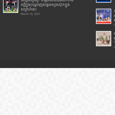
ទស្សនល្ងីល្ងើ÷៤រឿងសើចយំនិងកំហឹង
ល្បីក្នុងបណ្តាញសង្គមហ្វេសប៊ុកក្នុង
សប្តាហ៍នេះ
March 16, 2021