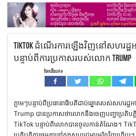
TikTok ដំណើរការឡើងវិញនៅសហរដ្ឋអា
បន្ទាប់ពីការប្រកាសរបស់លោក Trump
ចែករំលែក៖
ភ្លាមៗបន្ទាប់ពីប្រធានាធិបតីជាប់ឆ្នោតរបស់សហរដ
Trump បានប្រកាសថាលោកនឹងចេញបញ្ជាប្រតិបត្តិដើម្
TikTok បន្ទាប់ពីលោកបានចូលកាន់តំណែង។ Tik
ប្រតិបត្តិការធម្មតានៅក្នុងសហរដ្ឋអាមេរិកវិញហើយ។