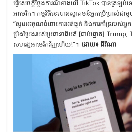
ធ្វើសេចក្តីថ្លែងការណ៍ខាងលើ TikTok បានត្រឡប់ទៅប
អាមេរិក។ កម្មវិធីនេះបានស្វាគមន៍អ្នកប្រើប្រាស
“សូមអរគុណចំពោះការអត់ធ្មត់ និងការគាំទ្ររបស់អ្
ប្រឹងប្រែងរបស់ប្រធានាធិបតី [ជាប់ឆ្នោត] Trump
សហរដ្ឋអាមេរិកវិញហើយ!”៕
ដោយ៖ ធីរីណា