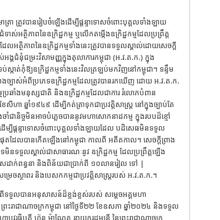
មាត្រា ត្រូវបានរៀបចំឡើងដើម្បីផ្តន្ទាទោសចំពោះបុគ្គលទាំងឡាយ
អត្ថិភាពនៃឧក្រិដ្ឋកម្ម ឬលើកតម្កើងឧក្រិដ្ឋកម្មដែលប្រព្រឹត្ត
ដែលអត្ថិភាពនៃឧក្រិដ្ឋកម្មទាំងនេះត្រូវបានទទួលស្គាល់ដោយសេចក្តី
អង្គជំនុំជម្រះវិសាមញ្ញក្នុងតុលាការកម្ពុជា (អ.វ.ត.ក.) ក្នុង
កាត់កុំឱ្យឧក្រិដ្ឋកម្មទាំងនេះវិលត្រឡប់មកវិញនៅកម្ពុជា។ ទន្ទឹម
យ៉ាងច្បាស់អំពីប្រភេទឧក្រិដ្ឋកម្មដែលត្រូវបានរកឃើញ ដោយ អ.វ.ត.ក.
ម្មប្រឆាំងមនុស្សជាតិ និងឧក្រិដ្ឋកម្មដែលជាការ រំលោភបំពាន
ខែសីហា ឆ្នាំ១៩៤៩ ដើម្បីកត់ត្រាទុកជាប្រវត្តិសាស្ត្រ នៅក្នុងច្បាប់តែ
ចងចាំជានិច្ចមិនអាចបំភ្លេចបាននូវមហាសោកនាដកម្ម ក្នុងរបបដ៏ខ្មៅ
 ដើម្បីផ្តន្ទាទោសចំពោះបុគ្គលទាំងឡាយដែល បដិសេធមិនទទួល
រចត់បំផុតដែលបានកើតឡើងនៅកម្ពុជា កាលពី អតីតកាល។ សេចក្តីព្រាង
មិនទទួលស្គាល់ជាសាធារណៈនូវ ឧក្រិដ្ឋកម្ម ដែលប្រព្រឹត្តឡើង
ទោសដាក់ពន្ធនា និងពិន័យជាប្រាក់ពី ១០លានរៀល ទៅ |
េចស្ថាពរ និងបេសកកម្មជាប្រវត្តិសាស្ត្ររបស់ អ.វ.ត.ក.។
ាប់ពីទទួលបានអនុសាសន៍ដ៏ខ្ពង់ខ្ពស់របស់ សម្តេចអគ្គមហា
ៃព្រះរាជាណាចក្រកម្ពុជា នៅថ្ងៃទី២២ ខែឧសភា ឆ្នាំ២០២៤ និងទទួល
បវរធិបតី ហ៊ុន ម៉ាណែត នាយករដ្ឋមន្ត្រី នៃព្រះរាជាណាចក្រ