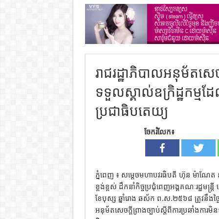
រាជរដ្ឋាភិបាលអនុម័តសេចក្
ទទួលស្គាល់ឧក្រិដ្ឋកម្មដែ
ប្រជាធិបតេយ្យ
ចែករំលែក៖
ភ្នំពេញ ៖ សម្តេចមហាបវរធិបតី ហ៊ុន ម៉ាណែត ន
ខ្ពង់ខ្ពស់ ដឹកនាំកិច្ចប្រជុំពេញអង្គគណៈរដ្ឋមន្ត្រ
ខែបុស្ស ឆ្នាំរោង ឆស័ក ព.ស.២៥៦៨ ត្រូវនឹងថ្
អនុម័តសេចក្តីព្រាងច្បាប់ស្តីពីការប្រឆាំងការមិ