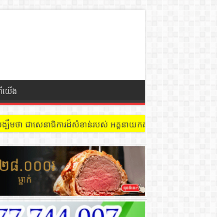
ពីយើង
 នៅជាន់ទី៩ បន្ទប់ ៩០២ !