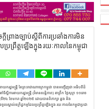
តីព្រាងច្បាប់ស្តីពីការប្រឆាំងការមិន
លប្រព្រឹត្តឡើងក្នុង រយៈកាលនៃកម្ពុជា
ាយករដ្ឋមន្ត្រី នៃព្រះរាជាណាចក្រកម្ពុជា បានអញ្ជើញជា អធិបតីដ៏
ី នៅទីស្តីការនាយករដ្ឋមន្ត្រី (វិមានសន្តិភាព) នាព្រឹក ថ្ងៃសុក្រ ១១រោច
ងៃទី២៤ ខែមករា ឆ្នាំ២០២៥ ដោយបានពិភាក្សា ឆ្លង និង
នទទួលស្គាល់ឧក្រិដ្ឋកម្មដែលប្រព្រឹត្តឡើងក្នុង រយៈកាលនៃកម្ពុជាប្រជា