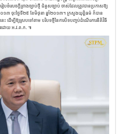
ររៀបចំសេចក្តីព្រាងច្បាប់ថ្មី ជំនួសច្បាប់ ចាស់ដែលត្រូវបានប្រកាសឱ្យ
ចុះថ្ងៃទី២៥ ខែមិថុនា ឆ្នាំ២០១៣។ ក្រសួងយុត្តិធម៌ ក៏បាន
ប់នេះ ដើម្បីឱ្យស្របទៅតាម បរិបទថ្មីនៃការបិទបញ្ចប់ដំណើរការនីតិវិធី
ាពរដោយ អ.វ.ត.ក. ៕