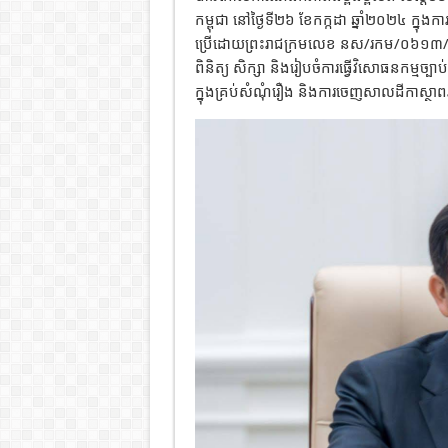
កម្ពុជា នៅថ្ងៃទី២៦ ខែកក្កដា ឆ្នាំ២០២៤ ក្នុងកា
ប្រើដោយព្រះរាជក្រមលេខ នស/រកម/០៦១៣/០១៣ 
ពិនិត្យ សិក្សា និងរៀបចំការធ្វើវិសោធនកម្មច្បា
ក្នុងគ្រប់សំណុំរឿង និងការចេញសាលដីកាស្ថ