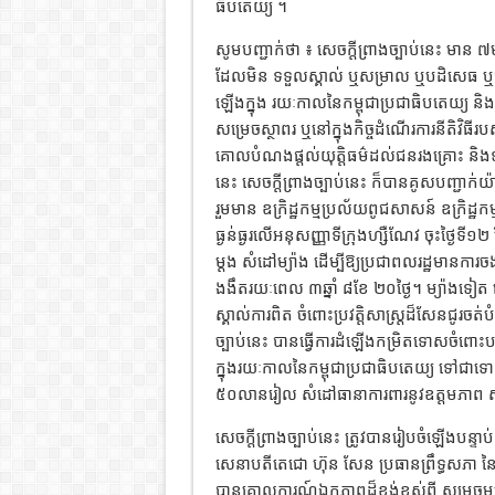
ធិបតេយ្យ ។
សូមបញ្ជាក់ថា ៖ សេចក្តីព្រាងច្បាប់នេះ មាន ៧
ដែលមិន ទទួលស្គាល់ ឬសម្រាល ឬបដិសេធ ឬជំទាស់
ឡើងក្នុង រយៈកាលនៃកម្ពុជាប្រជាធិបតេយ្យ និង
សម្រេចស្ថាពរ ឬនៅក្នុងកិច្ចដំណើរការនីតិវិធីរបស់
គោលបំណងផ្តល់យុត្តិធម៌ដល់ជនរងគ្រោះ និងទប់ស្
នេះ សេចក្តីព្រាងច្បាប់នេះ ក៏បានគូសបញ្ជាក់
រួមមាន ឧក្រិដ្ឋកម្មប្រល័យពូជសាសន៍ ឧក្រិដ្ឋក
ធ្ងន់ធ្ងរលើអនុសញ្ញាទីក្រុងហ្សឺណែវ ចុះថ្ងៃទី១២ 
ម្តង សំដៅម្យ៉ាង ដើម្បីឱ្យប្រជាពលរដ្ឋមានការ
ងងឹតរយៈពេល ៣ឆ្នាំ ៨ខែ ២០ថ្ងៃ។ ម្យ៉ាងទៀត
ស្គាល់ការពិត ចំពោះប្រវត្តិសាស្ត្រដ៏សែនជូ
ច្បាប់នេះ បានធ្វើការដំឡើងកម្រិតទោសចំពោះបទ
ក្នុងរយៈកាលនៃកម្ពុជាប្រជាធិបតេយ្យ ទៅជា
៥០លានរៀល សំដៅធានាការពារនូវឧត្តមភាព សម្រ
សេចក្តីព្រាងច្បាប់នេះ ត្រូវបានរៀបចំឡើងបន្ទ
សេនាបតីតេជោ ហ៊ុន សែន ប្រធានព្រឹទ្ធសភា ន
បានគោលការណ៍ឯកភាពដ៏ខ្ពង់ខ្ពស់ពី សម្តេចមហា