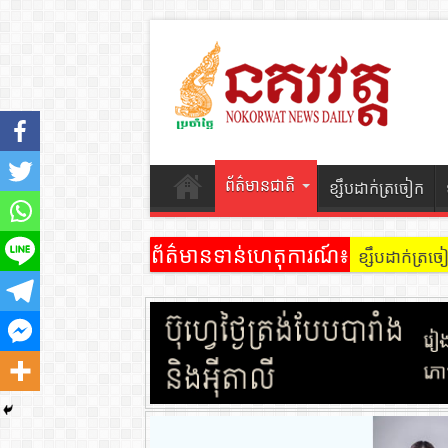
ព័ត៌មានជាតិ
ខ្សឹបដាក់ត្រចៀក
ព័ត៌មានទាន់ហេតុការណ៍៖
ខ្សឹបដាក់ត្រ