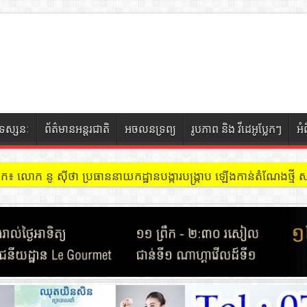
ទស្សនៈ
ព័ត៌មានអន្តរជាតិ
អចលនទ្រព្យ
រូបភាព និង វីដេអូប្លែកៗ
អំ
ចៀក ៖ អគារ Sky 31 នៅខណ្ឌទួលគោក មានអ្នកជួលបន្ទប់បើកល្បែងសុីសង