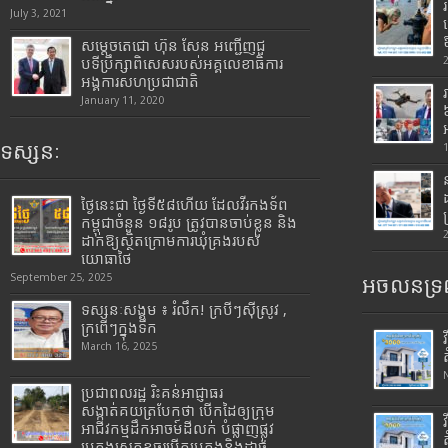
July 3, 2021
សម្តេចតេជោ ហ៊ុន សែន អញ្ជើញជួ
បទីប្រឹក្សាពិសេសរបស់អគ្គលេខាធិការ
អង្គការសហប្រជាជាតិ
January 11, 2020
ទស្សនៈ
ថ្ងៃនេះជា ថ្ងៃទី៥៨ហើយ ដែលវីរកងទ័ព
កម្ពុជាចំនួន ១៨រូប ត្រូវបានចាប់ខ្លួន និង
ដាក់ឱ្យស្ថិតក្រោមការឃុំគ្រងរបស់
យោធាថៃ
September 25, 2025
អចលនទ្រព
ទស្សនៈសង្គម ៖ រំលឹក! ក្របីៗស៊ីស្រូវ ,
ក្រពើៗក្នុងទឹក
March 16, 2025
ប្រជាពលរដ្ឋ រិះគន់អាជ្ញាធរ
សង្កាត់គយត្របែកថា បើកដៃឲ្យក្រុម
អាជីវកម្មដឹកអាចម៍ដីលក់ បំផ្លាញផ្លូវ
បេតុងស្រុតខូចរបើកបេតុងនិងដាច់