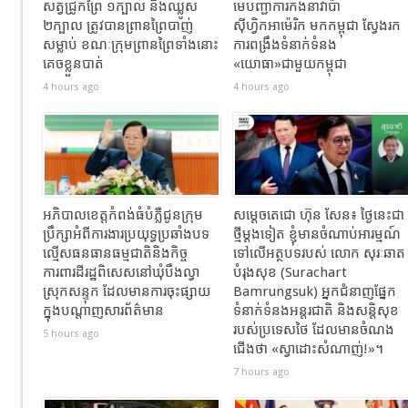
សត្វជ្រូកព្រៃ ១ក្បាល និងឈ្លូស
មេបញ្ជាការកងនាវាប៉ា
២ក្បាល​ ត្រូវបានព្រានព្រៃបាញ់
ស៊ីហ្វិកអាម៉េរិក មកកម្ពុជា ស្វែងរក
សម្លាប់​ ខណៈ​ក្រុមព្រានព្រៃទាំងនោះ
ការពង្រឹងទំនាក់ទំនង
គេចខ្លួនបាត់
«យោធា»ជាមួយកម្ពុជា
4 hours ago
4 hours ago
អភិបាលខេត្តកំពង់ធំបំភ្លឺជូនក្រុម
សម្តេចតេជោ ហ៊ុន សែន៖ ថ្ងៃនេះជា
ប្រឹក្សាអំពីការងារប្រយុទ្ធប្រឆាំងបទ
ថ្មីម្តងទៀត ខ្ញុំមានចំណាប់អារម្មណ៍
ល្មើសធនធានធម្មជាតិនិងកិច្ច
ទៅលើអត្ថបទរបស់ លោក សុរៈឆាត
ការពារដីរដ្ឋពិសេសនៅឃុំបឹងល្វា
បំរុងសុខ (Surachart
ស្រុកសន្ទុក ដែលមានការចុះផ្សាយ
Bamrungsuk) អ្នកជំនាញផ្នែក
ក្នុងបណ្តាញសារព័ត៌មាន
ទំនាក់ទំនងអន្តរជាតិ និងសន្តិសុខ
របស់ប្រទេសថៃ ដែលមានចំណង
5 hours ago
ជើង​ថា «ស្វាដោះសំណាញ់!»។
7 hours ago