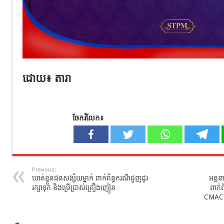
ដោយ​៖ តារា​
ចែករំលែក៖
Previous:
ឃាត់ខ្លួនជនសង្ស័យម្នាក់ ពាក់ព័ន្ធករណីជួញដូរ
អគ្គន
រក្សាទុក និងប្រើប្រាស់គ្រឿងញៀន
ពាក់ព
CMAC​ 