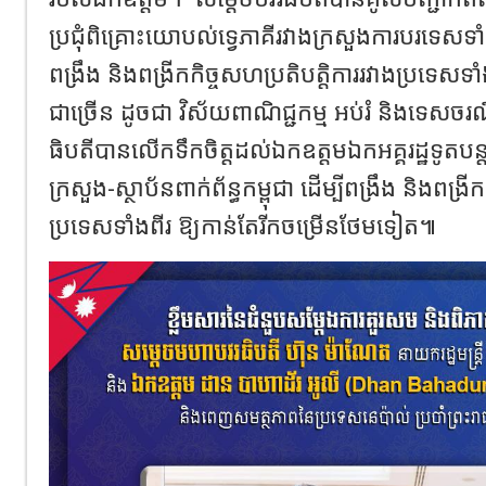
ប្រជុំពិគ្រោះយោបល់ទ្វេភាគីរវាងក្រសួងការបរទេសទ
ពង្រឹង និងពង្រីកកិច្ចសហប្រតិបត្តិការរវាងប្រទេសទ
ជាច្រើន ដូចជា វិស័យពាណិជ្ជកម្ម អប់រំ និងទេសចរ
ធិបតីបានលើកទឹកចិត្តដល់ឯកឧត្តមឯកអគ្គរដ្ឋទូតបន្តធ្
ក្រសួង-ស្ថាប័នពាក់ព័ន្ធកម្ពុជា ដើម្បីពង្រឹង និងពង្រី
ប្រទេសទាំងពីរ ឱ្យកាន់តែរីកចម្រើនថែមទៀត៕