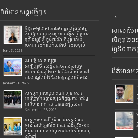
ព័ត៌មានសង្គមថ្មីៗ ៖
>
ឪពុក-ម្ដាយអស់ការអត់ធ្មត់,ប្ដឹងសមត្ថ
សាលាប៊ែលធ
កិច្ចឱ្យចាប់ខ្លួនកូនប្រុសបង្កើតប្រើប្រាស់
សិក្សា២
គ្រឿងញៀន ក្នុងករណីហិង្សាដោយ
ចេតនានិងគំរាមកំហែងថានឹងសម្លាប់
ថ្ងៃទី០៣ក
June 3, 2026
រដ្ឋមន្រ្តី​ នេត្រ​ ភក្ត្រា​
អញ្ជើញបើកសន្និបាតបូកសរុបលទ្ធ
ព័ត៌មានអន្
ផលការងារឆ្នាំ២០២៤ និងលើកទិសដៅ
ការងារឆ្នាំ២០២៥របស់​ក្រសួង​ព័ត៌មាន​
January 21, 2025
សកម្មភាពសម្តេចតេជោ ហ៊ុន សែន
អញ្ជើញបំពេញទស្សនកិច្ចផ្លូវការ នៅរដ្ឋ
ធានីហាវ៉ាណា សាធារណរដ្ឋគុយបា
September 25, 2022
ខេត្តក្រចេះ នៅថ្ងៃទី ៣ ខែកក្កដានេះ
មានករណីស្លាប់ដោយសារជំងឺកូវីដ-១៩
ចំនួន ០១នាក់ ជាបុរសជនជាតិខ្មែរអាយុ
៨៣ឆ្នាំ