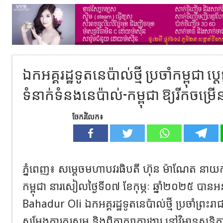
ឯកអគ្គរដ្ឋទូតនេប៉ាល់ថ្មី ប្រចាំកម្ពុជា ប្ដ
ទំនាក់ទំនងនេប៉ាល់-កម្ពុជា ឱ្យរីកចម
ចែករំលែក៖
ភ្នំពេញ​៖​ សម្ដេចមហាបវរធិបតី ហ៊ុន ម៉ាណែត នាយករដ
កម្ពុជា នារសៀលថ្ងៃទី០៧ ខែកុម្ភៈ ឆ្នាំ២០២៥ បាន
Bahadur Oli ឯកអគ្គរដ្ឋទូតនេប៉ាល់ថ្មី ប្រចាំព្រះរ
សម្ដែងការគួរសម និងពិភាក្សាការងារ នៅវិមានសន្ដិ