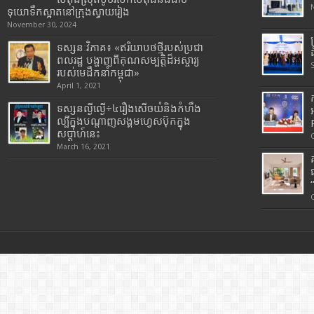
ទុយោទឹកស្អាតនៅក្រុងស្វាយរៀង
November 30, 2024
ទស្សនៈវិភាគ៖ «ឥរិយាបថថ្មីរបស់ប្រជា
ពលរដ្ឋ បង្ហាញពីគុណសម្បត្តិដ៏អស្ចារ្យ
របស់មេដឹកនាំកម្ពុជា»
April 1, 2021
ទស្សនល្ងីល្ងើ÷៤រឿងសើចយំនិងកំហឹង
ល្បីក្នុងបណ្តាញសង្គមហ្វេសប៊ុកក្នុង
សប្តាហ៍នេះ
March 16, 2021