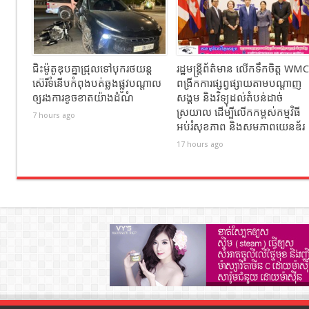
ជិះម៉ូតូឌុបគ្នាជ្រុលទៅបុករថយន្ត
រដ្ឋមន្ត្រីព័ត៌មាន លើកទឹកចិត្ត WMC
ស៊េរីទំនើបកំពុងបត់ឆ្លងផ្លូវបណ្តាល
ពង្រីកការផ្សព្វផ្សាយតាមបណ្តាញ
ឲ្យរងការខូចខាតយ៉ាងដំណំ
សង្គម និងវិទ្យុដល់តំបន់ដាច់
ស្រយាល ដើម្បីលើកកម្ពស់កម្មវិធី
7 hours ago
អប់រំសុខភាព និងសមភាពយេនឌ័រ
17 hours ago