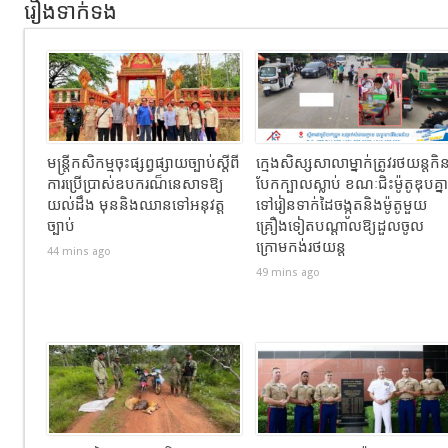
រឿងទាក់ទង
មន្រ្តីកសិកម្មចុះផ្សព្វផ្សាយច្បាប់ស្តីពី
ក្មេងសិស្សសាលាម្នាក់​ត្រូវរថយន្តកិ
ការប្រើប្រាស់ឧបករណ៏នេសាទឱ្យ
បែកក្បាលស្លាប់​ ខណៈជិះម៉ូតូឌុបគ្នា
យល់ដឹង មុននិងឈានទៅអនុវត្ដ
ទៅរៀនទាក់ដៃចង្កូតនិងម៉ូតូមួយ
ច្បាប់
គ្រឿងទៀតបណ្ដាលឱ្យដួល​ចូល
ក្រោមកង់រថយន្ត
44 mins ago
49 mins ago