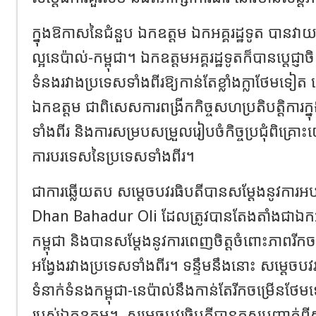
ក្នុងឱកាសនៃជំនួប ឯកឧត្តម ឯកអគ្គរដ្ឋទូត បានវាយត
ល្អនេប៉ាល់-កម្ពុជា។ ឯកឧត្តមអគ្គរដ្ឋទូតក៏បានប្តេជ្ញាចិត
ទំនងរវាងប្រទេសទាំងពីរឱ្យកាន់តែខ្លាំងក្លាថែមទៀត 
ឯកឧត្តម ជាពិសេសការពង្រីកកិច្ចសហប្រតិបត្តិការក្ន
ទាំងពីរ និងការសម្របសម្រួលរៀបចំកិច្ចប្រជុំពិគ្រោ
ការបរទេសនៃប្រទេសទាំងពីរ។
ជាការឆ្លេីយតប សម្ដេចបវរធិបតីបានសម្ដែងនូវកា
Dhan Bahadur Oli ដែលត្រូវបានតែងតាំងជាឯកអគ្គរ
កម្ពុជា និងបានសម្ដែងនូវការពេញចិត្តចំពោះភាពរីកច
អង្វែងរវាងប្រទេសទាំងពីរ។ ទន្ទឹមនឹងនោះ សម្ដេច
ទំនាក់ទំនងកម្ពុជា-នេប៉ាល់នឹងកាន់តែរីកចម្រើនថែម
របស់ឯកឧត្តម។
សម្ដេចបវរធិបតីបានគូសបញ្ជាក់ពីស