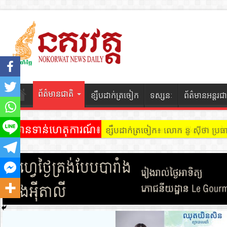
ព័ត៌មានជាតិ
ខ្សឹបដាក់ត្រចៀក
ទស្សនៈ
ព័ត៌មានអន្តរជា
ព័ត៌មានទាន់ហេតុការណ៍៖
ខ្សឹបដាក់ត្រចៀក ៖ អគារ Sky 31 នៅ