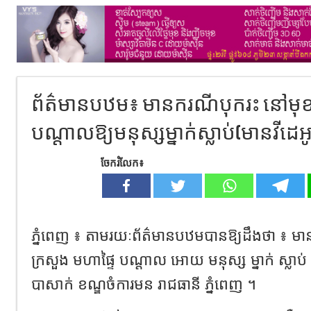
ព័ត៌មានបឋម៖ មានករណីបុករះ នៅមុខ
បណ្តាលឱ្យមនុស្សម្នាក់ស្លាប់(មានវីដេអូ
ចែករំលែក៖
ភ្នំពេញ ៖ តាមរយៈព័ត៌មានបឋមបានឱ្យដឹងថា ៖ មា
ក្រសួង មហាផ្ទៃ បណ្តាល អោយ មនុស្ស ម្នាក់ ស្លាប់ ស្ថ
បាសាក់ ខណ្ឌចំការមន រាជធានី ភ្នំពេញ ។