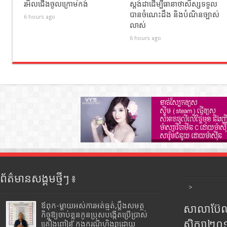
រអិលជេីងចូលក្រោមកង់
ស្តង់ដាដើម្បីធានាថាសិស្សទទួល
បានចំណេះដឹង និងបំណិនច្បាស់
6 hours ago
លាស់
6 hours ago
ព័ត៌មានសង្គមថ្មីៗ ៖
>
ឪពុក-ម្ដាយអស់ការអត់ធ្មត់,ប្ដឹងសមត្ថ
សាលាប៊ែលធ
កិច្ចឱ្យចាប់ខ្លួនកូនប្រុសបង្កើតប្រើប្រាស់
សិក្សា២
គ្រឿងញៀន ក្នុងករណីហិង្សាដោយ