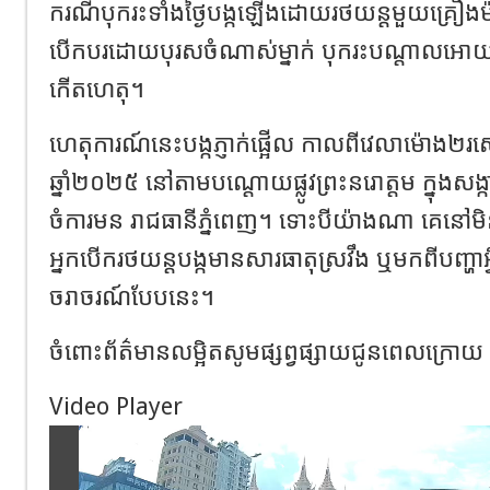
ករណីបុករះទាំងថ្ងៃបង្កឡើងដោយរថយន្តមួយគ្រឿ
បើកបរដោយបុរសចំណាស់ម្នាក់ បុករះបណ្តាលអោយមនុស
កើតហេតុ។
ហេតុការណ៍នេះបង្កភ្ញាក់ផ្អើល កាលពីវេលាម៉ោង២
ឆ្នាំ២០២៥ នៅតាមបណ្តោយផ្លូវព្រះនរោត្តម ក្នុងសង្ក
ចំការមន រាជធានីភ្នំពេញ។ ទោះបីយ៉ាងណា គេនៅមិ
អ្នកបើករថយន្ដបង្កមានសារធាតុស្រវឹង ឬមកពីបញ្ហាអ្វ
ចរាចរណ៍បែបនេះ។
ចំពោះព័ត៌មានលម្អិតសូមផ្សព្វផ្សាយជូនពេលក្រោយ
Video Player