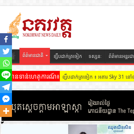
ព័ត៌មានជាតិ
ខ្សឹបដាក់ត្រចៀក
ទស្សនៈ
ព័ត៌មានអន្តរជា
ព័ត៌មានទាន់ហេតុការណ៍៖
ខ្សឹបដាក់ត្រចៀក ៖ ដល់ករ ! ឈ្មួញដ