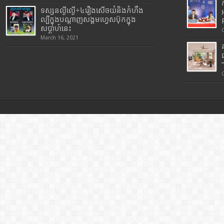
ទស្សនល្ងីល្ងើ÷៤រឿងសើចយំនិងកំហឹង
ល្បីក្នុងបណ្តាញសង្គមហ្វេសប៊ុកក្នុង
សប្តាហ៍នេះ
March 16, 2021