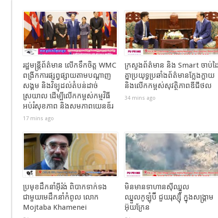
រដ្ឋមន្ត្រីព័ត៌មាន លើកទឹកចិត្ត WMC
ក្រសួងព័ត៌មាន និង Smart ចាប់ដ
ពង្រីកការផ្សព្វផ្សាយតាមបណ្តាញ
គ្នាប្រយុទ្ធប្រឆាំងព័ត៌មានក្លែងក្លាយ
សង្គម និងវិទ្យុដល់តំបន់ដាច់
និងលើកកម្ពស់សុវត្ថិភាពឌីជីថល
ស្រយាល ដើម្បីលើកកម្ពស់កម្មវិធី
34 mins ago
អប់រំសុខភាព និងសមភាពយេនឌ័រ
17 mins ago
ប្រមុខដឹកនាំអ៊ីរ៉ង់ ពិបាកទាក់ទង
មិនមានទាហានស៊ីឈ្នួល
ជាមួយមេដឹកនាំកំពូល លោក
ឈ្នួលកូឡុំប៊ី ជួយរុស្ស៊ី ក្នុងសង្រ្គាម
Mojtaba Khamenei
អ៊ុយក្រែន