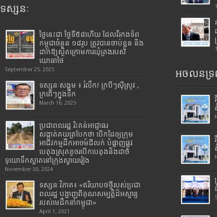
ទស្សនៈ
ថ្ងៃនេះជា ថ្ងៃទី៥៨ហើយ ដែលវីរកងទ័ព
កម្ពុជាចំនួន ១៨រូប ត្រូវបានចាប់ខ្លួន និង
ដាក់ឱ្យស្ថិតក្រោមការឃុំគ្រងរបស់
យោធាថៃ
September 25, 2025
អចលនទ្រព
ទស្សនៈសង្គម ៖ រំលឹក! ក្របីៗស៊ីស្រូវ ,
ក្រពើៗក្នុងទឹក
March 16, 2025
ប្រជាពលរដ្ឋ រិះគន់អាជ្ញាធរ
សង្កាត់គយត្របែកថា បើកដៃឲ្យក្រុម
អាជីវកម្មដឹកអាចម៍ដីលក់ បំផ្លាញផ្លូវ
បេតុងស្រុតខូចរបើកបេតុងនិងដាច់
ទុយោទឹកស្អាតនៅក្រុងស្វាយរៀង
November 30, 2024
ទស្សនៈវិភាគ៖ «ឥរិយាបថថ្មីរបស់ប្រជា
ពលរដ្ឋ បង្ហាញពីគុណសម្បត្តិដ៏អស្ចារ្យ
របស់មេដឹកនាំកម្ពុជា»
April 1, 2021