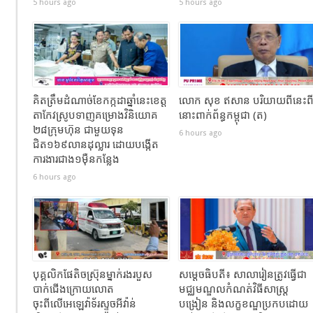
5 hours ago
5 hours ago
គិតត្រឹមដំណាច់ខែកក្កដាឆ្នាំនេះខេត្ត
លោក សុខ ឥសាន បរិយាយពីនេះព
តាកែវស្រូបទាញគម្រោងវិនិយោគ
នោះពាក់ព័ន្ធកម្ពុជា (ត)
២៨ក្រុមហ៊ុន ជាមួយទុន
6 hours ago
ជិត១៦៩លានដុល្លារ ដោយបង្កើត
ការងារជាង១ម៉ឺនកន្លែង
6 hours ago
បុគ្គលិកផែតិចស្រ៊ុនម្នាក់រងរបួស
សម្ដេចធិបតី៖ សាលារៀនត្រូវធ្វើជា
បាក់ជេីងក្រោយលោត
មជ្ឈមណ្ឌលកំណត់វិធីសាស្ត្រ
ចុះពីលេីអេឡេវ៉ាទ័រស្ទូចអីវ៉ាន់
បង្រៀន និងលក្ខខណ្ឌប្រកបដោយ