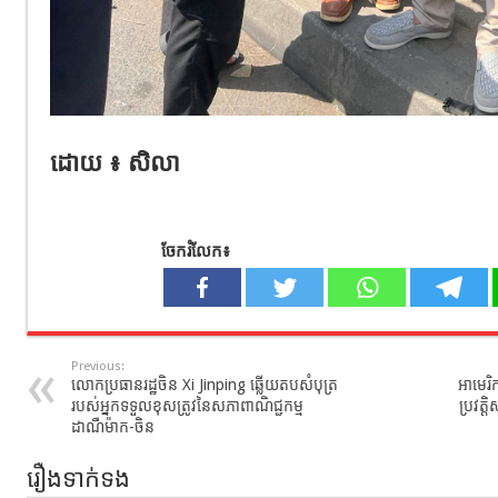
ដោយ ៖ សិលា
ចែករំលែក៖
Previous:
លោកប្រធានរដ្ឋចិន Xi Jinping ឆ្លើយតបសំបុត្រ
អាមេរិ
របស់អ្នកទទួលខុសត្រូវនៃសភាពាណិជ្ជកម្ម
ប្រវត្
ដាណឺម៉ាក-ចិន
រឿងទាក់ទង