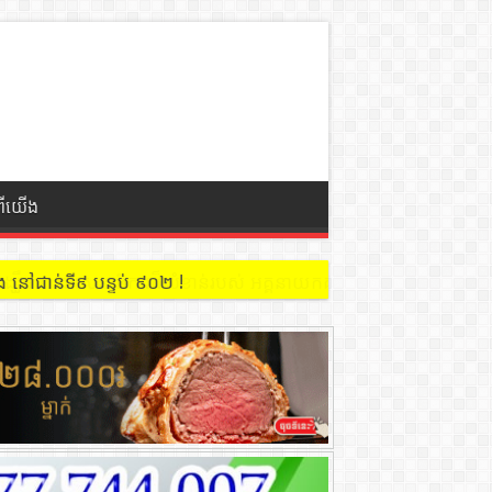
ពីយើង
 នៅជាន់ទី៩ បន្ទប់ ៩០២ !