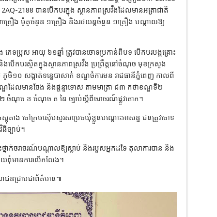
 2AQ-2188 បានបើកបរក្នុង ស្ថានភាពស្រវឹងដែលមានអត្រាជាតិ
្រឿង ម៉ូតូចំនួន ១គ្រឿង និងរថយន្តចំនួន ១គ្រឿង បណ្តាលឱ្យ
ភេទប្រុស អាយុ ៦១ឆ្នាំ ត្រូវបានចោទប្រកាន់ពីបទ បើកបរបង្កគ្រោះ
និងបើកបរស្ថិតក្នុងស្ថានភាពស្រវឹង ប្រព្រឹត្តនៅចំណុច មុខក្រសួង
តម ភូមិ១០ សង្កាត់ទន្លេបាសាក់ ខណ្ឌចំការមន រាជធានីភ្នំពេញ កាលពី
មទណ្ឌដែលមានចែង និងផ្តន្ទាទោស តាមមាត្រា ៨៣ កថាខណ្ឌទី២
ចំណុច ខ ចំណុច គ នៃ ច្បាប់ស្តីពីចរាចរណ៍ផ្លូវគោក។
យភស្តុតាង ចៅក្រមស៊ើបសួរសម្រេចឃុំខ្លួនបណ្តោះអាសន្ន ជនត្រូវចោទ
ធីច្បាប់។
ះថ្នាក់ចរាចរណ៍បណ្តាលឱ្យស្លាប់ និងរបួសអ្នកដទៃ តុលាការបាន និង
ត់ ដោយពុំមានការលើកលែង។​
ណជនជ្រាបជាព័ត៌មាន៕