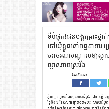
ទីបំផុត​! ជនបង្កគ្រោះថ្ន
ទៅឃុំខ្លួននៅពន្ធនាគារ ក
ចរាចរណ៍បណ្ដាលឱ្យស្លាប់ 
ស្ថានភាពស្រវឹង
ចែករំលែក៖
ភ្នំពេញ​៖​ អ្នកនាំពាក្យសាលាដំបូងរាជធានី
ថ្ងៃទី១៧ ខែឧសភា ឆ្នាំ២០២៥នេះ សាលាដំបូង
ចុះថ្ងៃទី១៧ ខែឧសភា ឆ្នាំ២០២៥ ទាក់ទិននឹង