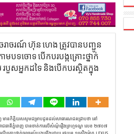
ាក់ចរាចរណ៍ ហ៊ុន ហេង ត្រូវបានបញ្ជូន
្រោមបទចោទ បើកបរបង្កគ្រោះថ្នាក់
របួស​អ្នកដទៃ និងបើកបរស្ថិតក្នុង
ភ្នំពេញ មានកិត្តិយសសូមជម្រាបជូនដល់សាធារណជនជ្រាបថា នៅ
រាជធានីភ្នំពេញ បានចាត់ការលើសំណុំរឿងព្រហ្មទណ្ឌ លេខ ២៧០៧
ករណីគ្រោះថ្នាក់ចរាចរណ៍បង្កឡើងដោយ រថយន្ត ១គ្រឿងម៉ាក LEXUS