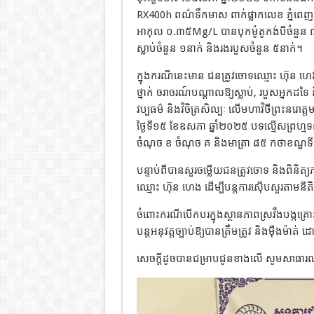
RX400h ពណ៌ទឹកមាស ពាក់ផ្លាកលេខ ភ្នំពេញ
អាកុល ០.៣៥Mg/L បានបុកម៉ូតូកង់បីចំនួន ៣គ
ស្លាប់ចំនួន ១នាក់ និងរងរបួសចំនួន ៥នាក់។
ក្នុងករណីនេះមាន ជនត្រូវចោទឈ្មោះ ហ៊ុន ហេង 
ថ្នាក់ ចរាចរណ៍បណ្តាលឱ្យស្លាប់, របួសអ្នកដទៃ 
វប្បធម៌ និងវិចិត្រសិល្បៈ លើមហាវិថីព្រះនរោត្
ថ្ងៃទី១៥ ខែឧសភា ឆ្នាំ២០២៥ បទល្មើសព្រហ្
ចំណុច ខ ចំណុច គ និងមាត្រា ៨៥ កថាខណ្ឌទី២ 
បន្ទាប់ពីបានសួរចម្លើយជនត្រូវចោទ និងពិនិត្
ឈ្មោះ ហ៊ុន ហេង ដើម្បីបន្តការស៊ើបសួរតាមនីតិវិ
ចំពោះករណីបើកបរក្នុងស្ថានភាពស្រវឹងបង្កគ្រោ
បន្តអនុវត្តច្បាប់ឱ្យបានត្រឹមត្រូវ និងម៉ឺងម៉ា
សេចក្តីដូចបានជម្រាបជូនខាងលើ សូមសាធារ