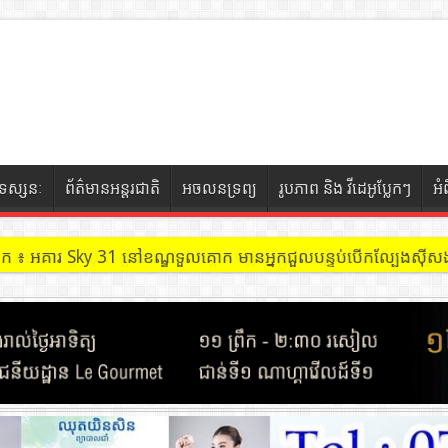
ទស្សនៈ
ព័ត៌មានអន្តរជាតិ
អចលនទ្រព្យ
រូបភាព និង វីដេអូប្លែកៗ
អំ
ចៀក ៖ អគារ Sky 31 នៅខណ្ឌទួលគោក មានអ្នកជួលបន្ទប់បើកល្បែងសុីសង