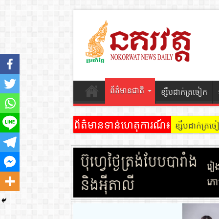
ព័ត៌មានជាតិ
ខ្សឹបដាក់ត្រចៀក
ព័ត៌មានទាន់ហេតុការណ៍៖
ខ្សឹបដាក់ត្រ