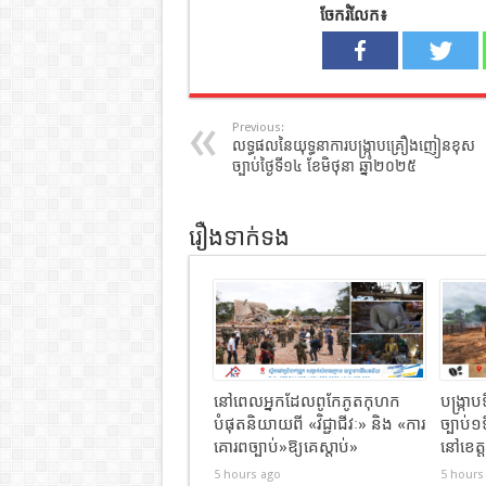
ចែករំលែក៖
Previous:
លទ្ធផលនៃយុទ្ធនាការបង្ក្រាបគ្រឿងញៀនខុស
ច្បាប់ថ្ងៃទី១៤ ខែមិថុនា ឆ្នាំ២០២៥
រឿងទាក់ទង
នៅពេលអ្នកដែលពូកែភូតកុហក
បង្រ្កា
បំផុតនិយាយពី «វិជ្ជាជីវៈ» និង «ការ
ច្បាប់១
គោរពច្បាប់»ឱ្យគេស្តាប់»
នៅខេត្ត
5 hours ago
5 hours