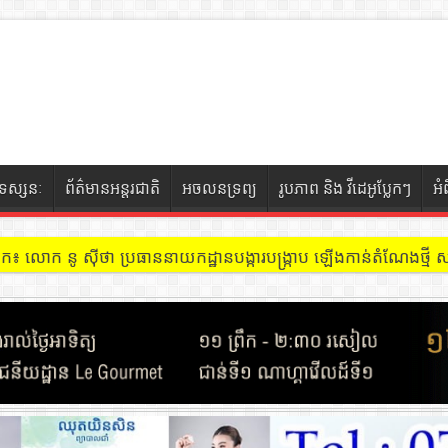
ទស្សនៈ
ព័ត៌មានអន្តរជាតិ
អចលនទ្រព្យ
រូបភាព និង វីដេអូប្លែកៗ
អំ
ចៀក ៖ អគារ Sky 31 នៅខណ្ឌទួលគោក មានអ្នកជួលបន្ទប់បើកល្បែងសុីសង