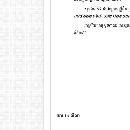
ដោយ ៖ សិលា