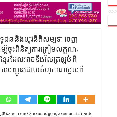
ុទ្ធជន និងយុវនីតិសម្បទា ចេញ
ម្បីចុះពិនិត្យការត្រៀមលក្ខណៈ
ខ្មែរ ដែលអាចនឹងវិលត្រឡប់ ពី
ានការបញ្ជូនដោយគំហុកណាមួយពី
និងយុវនីតិសម្បទា មានកិត្តិយសសូមជម្រាបជូនសាធារណជន និងបង