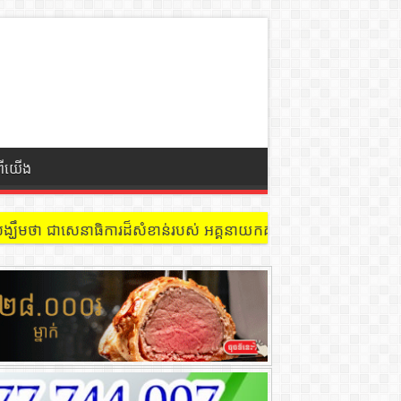
ពីយើង
 នៅជាន់ទី៩ បន្ទប់ ៩០២ !