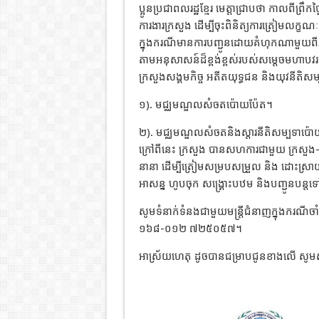
ប្អូនប្រជាពលរដ្ឋខ្មែរ មេត្តាជ្រាបថា កាលពីព្រឹ
ការងារក្រសួង ដើម្បីចុះពិនិត្យការត្រៀមលក្ខ
ក្នុងករណីមានការបញ្ជូនដោយគំហុកណាមួយពីភាគ
តាមអនុសាសន៍ដ៏ខ្ពង់ខ្ពស់របស់សម្តេចមហាបវរធិ
ក្រសួងសង្គមកិច្ច អតីតយុទ្ធជន និងយុវនីតិសម
១). មជ្ឈមណ្ឌលសំចតប៉ោយប៉ែត។
២). មជ្ឈមណ្ឌលសំចតនិងស្តារនីតិសម្បទាប៉ោ
ក្រៅពីនេះ ក្រសួង បានសហការជាមួយ ក្រសួង-ស្ថា
នានា ដើម្បីត្រៀមសម្របសម្រួល និង ដោះស្រាយជ
អាសន្ន ហូបចុក សង្គ្រោះបឋម និងបញ្ជូនបន្ត
សូមទំនាក់ទំនងជាមួយមន្ត្រីជំនាញក្នុងករ
១៦៨-០១២ ៧២៥០៥៧។
អាស្រ័យហេតុ ដូចបានជម្រាបជូនខាងលើ សូមសាធ