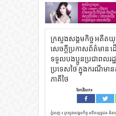
ក្រសួងសង្គមកិច្ច អតីតយ
សេចក្តីប្រកាសព័ត៌មាន ដើ
ទទួលបងប្អូនប្រជាពលរដ្ឋ
ប្រទេសថៃ ក្នុងករណីម
ភាគីថៃ
ចែករំលែក៖
ភ្នំពេញ ៖ ក្រសួងសង្គមកិច្ច អតីតយុទ្ធជន 