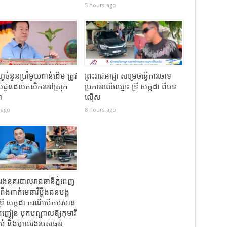
5 hours ago
វេចំនួនប្រាំមួយពាន់ដើម ត្រូវ
ព្រះរាជអាជ្ញា សម្រេចធ្វើការចោទ
ល់ជូនដល់កសិករនៅស្រុក
ប្រកាន់លើឈ្មោះ ទ្រី សក្កដា ពីបទ
ា
ល្មើស
 ago
8 hours ago
ររងនគរបាលរាជធានីភ្នំពេញ
ឹងពាក់មេធាវីប្តឹងជនបង្ក
ទ្រី សក្ដដា ករណីបើកបរមាន
ុញៀន បុកបណ្តាលឱ្យកុមារី
លាប់ និងម្តាយរងរបួសធ្ងន់