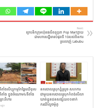
Next:
ស្ថាបនិកក្រុមហ៊ុនផលិតតុក្កតា Pop Martក្លាយ
ជាមហាសេដ្ឋីមានបំផុតទី 10របស់ចិនការ
ស្រលាញ់ Labubu
បទីតាំងសិប្បកម្មកែច្នៃឈើខុស
នគរបាលស្រុកភ្នំស្រួច សហការ
ទីតាំង ក្នុងចំណោម៤ទីតាំង
ជាមួយនគរបាលស្រុកកំពង់សិលា
ព្រះវិហារ
ឃាត់ខ្លួនជនសង្ស័យ០១នាក់
ករណីលួចម៉ូតូ
 ago