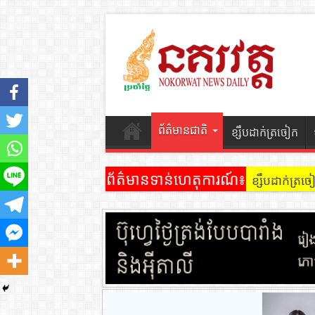
ព័ត៌មានជាតិ
ខ្សឹបដាក់ត្រចៀក
ព័ត៌មានទាន់ហេតុការណ៍៖
ខ្សឹបដាក់ត្រ