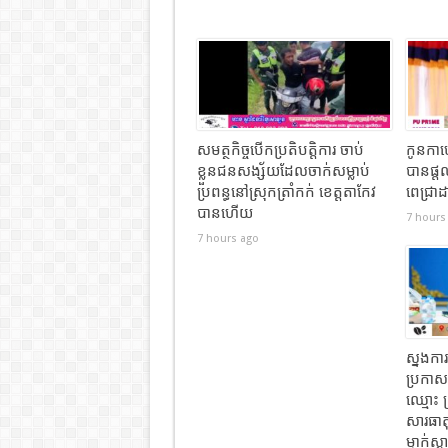
សមត្ថកិច្ចបើកប្រតិបត្តិការ ចាប់
កូនកាហ្
ខ្លួនជនសង្ស័យដែលចាក់សម្លាប់
បានផ្ត
ប្រពន្ធនៅស្រុកត្រាំកក់ ខេត្តតាកែវ
ពេជ្រាដ
បានហេីយ
7 hours
7 hours ago
ស្នងកា
ប្រកាសព
ឈ្មោះ 
សារធាត
ម្នាក់ស្