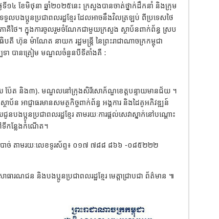
កថ្ងៃទី១៤ ខែមិថុនា ឆ្នាំ២០២៥នេះ ក្រសួងបានចាត់ថ្នាក់ដឹកនាំ និងក្រុម
ណៈទទួលបងប្អូនប្រជាពលរដ្ឋខ្មែរ ដែលអាចនឹងវិលត្រឡប់ ពីប្រទេសថៃ
ីថៃ។ ក្នុងការចូលរួមចំណែកជាមួយក្រសួង ស្ថាប័នពាក់ព័ន្ធ ស្រប
បតី ហ៊ុន ម៉ាណែត នាយក រដ្ឋមន្ត្រី នៃព្រះរាជាណាចក្រកម្ពុជា
្បទា បានត្រៀម មណ្ឌលចំនួនបីទីតាំងគឺ :
យ ប៉ែត និង៣). មណ្ឌលនៅក្រុងសិរីសោភ័ណ្ឌខេត្តបន្ទាយមានជ័យ ។
ប័ន អាជ្ញាធរមានសមត្ថកិច្ចពាក់ព័ន្ធ អង្គការ និងដៃគូអភិវឌ្ឍន៍
ូនបងប្អូនប្រជាពលរដ្ឋខ្មែរ តាមរយៈការផ្តល់សេវាស្នាក់នៅបណ្តោះ
ទៅទីកន្លែងកំណើត។
ណីចាំបាច់ តាមរយៈលេខទូរស័ព្ទ៖ ០១៧ ៧៨៨ ៨៦៦ -០៨៥២២២
ារណជន និងបងប្អូនប្រជាពលរដ្ឋខ្មែរ មេត្តាជ្រាបជា ព័ត៌មាន ៕