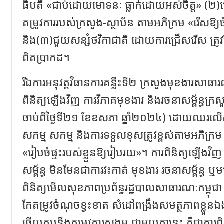
ធិបតី «ជាប់ដោយមោទនៈ ធ្លាក់ដោយអស់ចិត្ត» (២)ជ្រ
តម្រូវការរបស់ក្រសួង-ស្ថាប័ន តាមអភិក្រម «រើសឱ្យចំ
និង(៣)ជួយសន្សំថវិកាជាតិ ដោយការជ្រើសរើស ត្រូវផ្
ពិតប្រាកដ។
រីឯការអនុវត្តវិធានការគន្លឹះទី២ ក្រសួងមុខងារសាធា
ពិនិត្យឡើងវិញ ការវិភាគមុខងារ និងរចនាសម្ព័ន្ធក្រស
ចាប់ពីថ្ងៃទី២១ ខែឧសភា ឆ្នាំ២០២៤) ដោយឈរលើស្មា
សកម្ម សកម្ម និងការទទួលខុសត្រូវខ្ពស់តាមអភិក្រម
«រៀបចំផ្ទះរបស់ខ្លួនឱ្យរៀបរយ»។ ការពិនិត្យឡើងវិញ
សម្ព័ន្ធ មិនមែនជាការវះកាត់ មុខងារ រចនាសម្ព័ន្ធ ឬ
ពិនិត្យមើលសុខភាពប្រព័ន្ធរដ្ឋបាលសាធារណៈកម្ពុជា ដ
កែតម្រូវចំណុចខ្វះខាត សំដៅពង្រឹងសមត្ថភាពខ្លួនឯងឱ
ឆ្លើយតបនឹងតម្រូវការសង្គម ជាមួយគ្នានេះ ក៏ជាការពិនិ