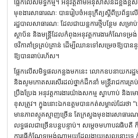
ផ្អែកលើសមិទ្ធកម្ម។ អនុវត្តតាមអនុសាសន៍ដ៏ខ្ពង់ខ្ពស
មុខងារសាធារណៈ បានរៀបចំអនុក្រឹត្យស្ដីពីប្រព័ន្ធលើកទឹ
រដ្ឋបាលសាធារណៈ ដែលជាយន្តការថ្មីបន្ថែម សម្រាប់
ស្ថាប័ន និងមន្រ្តីដែលកំពុងអនុវត្តការងារកំណែទម្រ
ថវិកាគាំទ្រគ្រប់គ្រាន់ ដើម្បីឈានទៅសម្រេចឱ្យបាន
ឱ្យបានឆាប់រហ័ស។
ផ្អែកលើសមិទ្ធផលកន្លងមកនេះ លោកឧបនាយករដ្ឋមន្
និងសូមកោតសរសើរដល់ថ្នាក់ដឹកនាំ មន្រ្តីរាជការគ្រប
ប្រឹងប្រែង អនុវត្តការងារយ៉ាងសកម្ម ស្វាហាប់ និ
ខុសត្រូវ។ ក្នុងនោះឯកឧត្តមបានកត់សម្គាល់ដែរថា “
មានភាពស្មុគស្មាញច្រើន តែក្រសួងមុខងារសាធារ
លទ្ធផលជាច្រើនបន្តបន្ទាប់។ សម្តេចមហាបវរធិបតី
ការធ្វើកំណែទម្រង់ណាមួយដែលងាយស្រួលនោះទេ