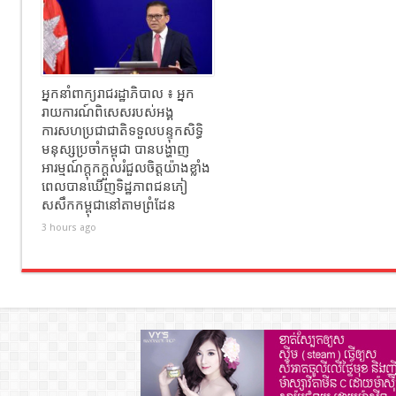
អ្នកនាំពាក្យរាជរដ្ឋាភិបាល ៖ អ្នក
រាយការណ៍ពិសេសរបស់អង្គ
ការសហប្រជាជាតិទទួលបន្ទុកសិទ្ធិ
មនុស្សប្រចាំកម្ពុជា បានបង្ហាញ
អារម្មណ៍ក្តុកក្តួលរំជួលចិត្តយ៉ាងខ្លាំង
ពេលបានឃើញទិដ្ឋភាពជនភៀ
សសឹកកម្ពុជានៅតាមព្រំដែន
3 hours ago