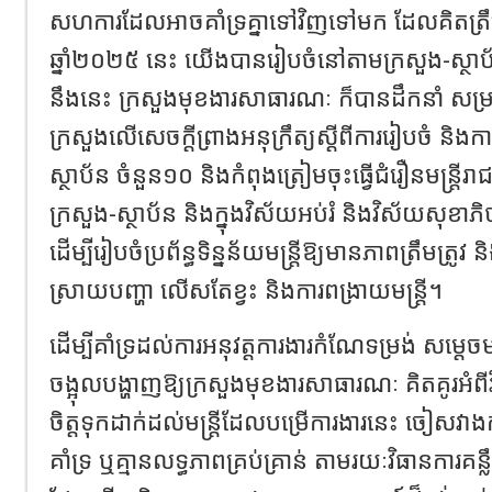
សហការដែលអាចគាំទ្រគ្នាទៅវិញទៅមក ដែលគិតត្រឹម
ឆ្នាំ២០២៥ នេះ យើងបានរៀបចំនៅតាមក្រសួង-ស្ថាប័ន
នឹងនេះ ក្រសួងមុខងារសាធារណៈ ក៏បានដឹកនាំ សម្របស
ក្រសួងលើសេចក្ដីព្រាងអនុក្រឹត្យស្ដីពីការរៀបចំ និងកា
ស្ថាប័ន ចំនួន១០ និងកំពុងត្រៀមចុះធ្វើជំរឿនមន្ត្រី
ក្រសួង-ស្ថាប័ន និងក្នុងវិស័យអប់រំ និងវិស័យសុខាភ
ដើម្បីរៀបចំប្រព័ន្ធទិន្នន័យមន្រ្តីឱ្យមានភាពត្រឹមត្រូ
ស្រាយបញ្ហា លើសតែខ្វះ និងការពង្រាយមន្រ្តី។
ដើម្បីគាំទ្រដល់ការអនុវត្តការងារកំណែទម្រង់ សម្ត
ចង្អុលបង្ហាញឱ្យក្រសួងមុខងារសាធារណៈ គិតគូរអំព
ចិត្តទុកដាក់ដល់មន្រ្តីដែលបម្រើការងារនេះ ចៀសវាងកា
គាំទ្រ ឬគ្មានលទ្ធភាពគ្រប់គ្រាន់ តាមរយៈវិធានការគន្លឹ