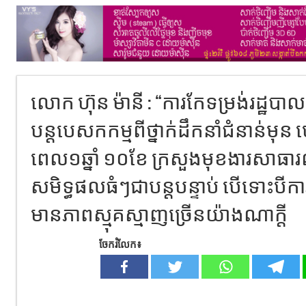
លោក ហ៊ុន ម៉ានី : “ការកែទម្រង់រដ្ឋ
បន្តបេសកកម្មពីថ្នាក់ដឹកនាំជំនាន់មុន
ពេល១ឆ្នាំ ១០ខែ ក្រសួងមុខងារសាធ
សមិទ្ធផលធំៗជាបន្តបន្ទាប់ បើទោះបីក
មានភាពស្មុគស្មាញច្រើនយ៉ាងណាក្តី
ចែករំលែក៖