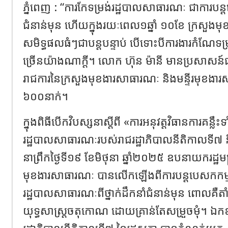
ភ្នំពេញ : “ការកែទម្រង់រដ្ឋបាលសាធារណៈ ជាការបន្តប
ជំនាន់មុន ហើយក្នុងរយៈពេល១ឆ្នាំ ១០ខែ ក្រសួង
សមិទ្ធផលធំៗជាបន្តបន្ទាប់ បើទោះបីការងារកំណែទម្
ច្រើនយ៉ាងណាក្តី។ លោក ហ៊ុន ម៉ានី មានប្រសាសន៍ជាមួ
រាជការនៃក្រសួងមុខងារសាធារណៈ និងមន្ទីរមុខង
៦០០នាក់។
ក្នុងពិធីបើកវិបស្សនាស្តីពី «ការអនុវត្តវិធានការគន្លឹះ
រដ្ឋបាលសាធារណៈរបស់រាជរដ្ឋាភិបាលនីតិកាលទី៧ និងក
នាព្រឹកថ្ងៃទី១៩ ខែមិថុនា ឆ្នាំ២០២៥ ឧបនាយករដ្ឋមន្ត្រី
មុខងារសាធារណៈ បានលើកឡើងពីការបន្តបេសកកម្ម
រដ្ឋបាលសាធារណៈពីថ្នាក់ដឹកនាំជំនាន់មុន ពោលគឺតាំ
យុទ្ធសាស្ត្រចតុកោណ ដោយគ្រាន់តែសម្រួចមុំ។ ឯកឧ