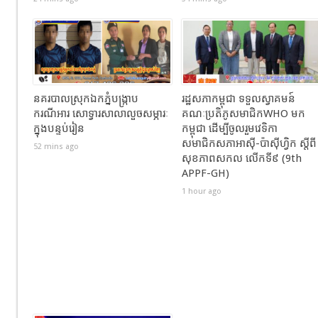
នគរបាលស្រុកឯកភ្នំបង្រ្កាប
រដ្ឋសភាកម្ពុជា ទទួលស្វាគមន៍
ករណីអារ សោទ្វារសាលាលួចសម្ភារៈ
គណៈប្រតិភូសមាជិកWHO មក
ក្នុងបន្ទប់រៀន
កម្ពុជា ដើម្បីចូលរួមវេទិកា
សមាជិកសភាអាស៊ី-ប៉ាស៊ីហ្វិក ស្តីពី
52 mins ago
សុខភាពសកល លើកទី៩ (9th
APPF-GH)
1 hour ago