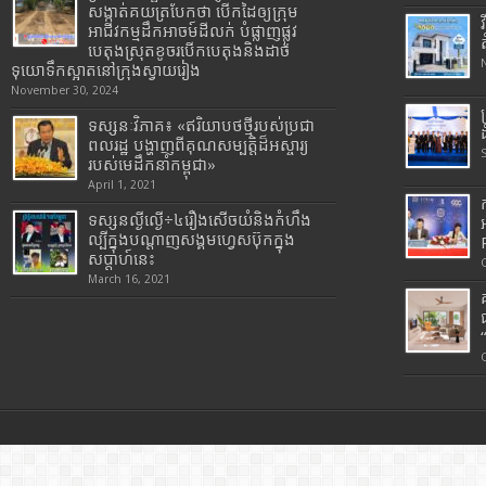
សង្កាត់គយត្របែកថា បើកដៃឲ្យក្រុម
អាជីវកម្មដឹកអាចម៍ដីលក់ បំផ្លាញផ្លូវ
បេតុងស្រុតខូចរបើកបេតុងនិងដាច់
ទុយោទឹកស្អាតនៅក្រុងស្វាយរៀង
November 30, 2024
ទស្សនៈវិភាគ៖ «ឥរិយាបថថ្មីរបស់ប្រជា
ពលរដ្ឋ បង្ហាញពីគុណសម្បត្តិដ៏អស្ចារ្យ
របស់មេដឹកនាំកម្ពុជា»
April 1, 2021
ទស្សនល្ងីល្ងើ÷៤រឿងសើចយំនិងកំហឹង
ល្បីក្នុងបណ្តាញសង្គមហ្វេសប៊ុកក្នុង
សប្តាហ៍នេះ
March 16, 2021