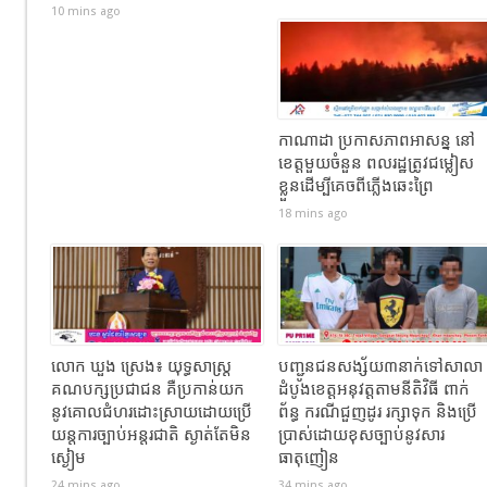
10 mins ago
កាណាដា ប្រកាសភាពអាសន្ន នៅ
ខេត្តមួយចំនួន ពលរដ្ឋត្រូវជម្លៀស
ខ្លួនដើម្បីគេចពីភ្លើងឆេះព្រៃ
18 mins ago
លោក ឃួង ស្រេង៖ យុទ្ធសាស្ត្រ
បញ្ជូនជនសង្ស័យ៣នាក់ទៅសាលា
គណបក្សប្រជាជន គឺប្រកាន់យក
ដំបូងខេត្តឣនុវត្តតាមនីតិវិធី ពាក់
នូវគោលជំហរដោះស្រាយដោយប្រើ
ព័ន្ធ ករណីជួញដូរ រក្សាទុក និងប្រើ
យន្តការច្បាប់អន្តរជាតិ ស្ងាត់តែមិន
ប្រាស់ដោយខុសច្បាប់នូវសារ
ស្ងៀម
ធាតុញៀន
24 mins ago
34 mins ago