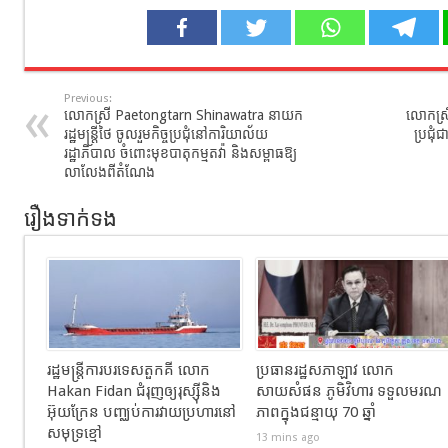
Previous:
លោកស្រី Paetongtarn Shinawatra នាយក
លោកស្រ
រដ្ឋមន្ត្រីថៃ ចូលរួមកិច្ចប្រជុំនៅការិយាល័យ
ប្រជុំ
រដ្ឋាភិបាល ចំពោះមុខបាតុកម្មតវ៉ា និងសម្ពាធឱ្យ
លាលែងពីតំណែង
រឿងទាក់ទង
រដ្ឋមន្រ្តីការបរទេសតួកគី លោក
ប្រធានរដ្ឋសភាឡាវ លោក
Hakan Fidan ជំរុញឲ្យរុស្ស៊ីនិង
សាយសំផន ភូមិវិហារ ទទួលមរណ
អ៊ុយក្រែន បញ្ឈប់ការវាយប្រហារនៅ
ភាពក្នុងជន្មាយុ 70 ឆ្នាំ
សមុទ្រខ្មៅ
13 mins ago