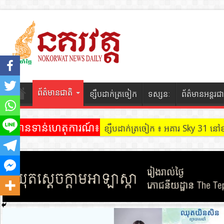
ព័ត៌មានជាតិ
ខ្សឹបដាក់ត្រចៀក
ទស្សនៈ
ព័ត៌មានអន្តរជា
ព័ត៌មានទាន់ហេតុការណ៍៖
ខ្សឹបដាក់ត្រចៀក ៖ អគារ Sky 31 នៅ