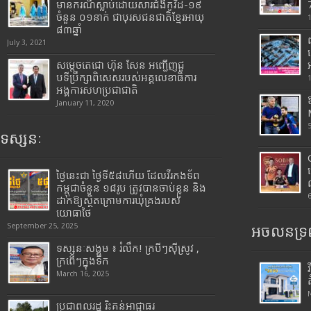
មានករណីស្លាប់ដោយសារជំងឺកូវីដ-១៩
7
ចំនួន ០១នាក់ ជាបុរសជនជាតិខ្មែរអាយុ
៨៣ឆ្នាំ
July 3, 2021
សម្តេចតេជោ ហ៊ុន សែន អញ្ជើញជួ
បទីប្រឹក្សាពិសេសរបស់អគ្គលេខាធិការ
អង្គការសហប្រជាជាតិ
January 11, 2020
ទស្សនៈ
ថ្ងៃនេះជា ថ្ងៃទី៥៨ហើយ ដែលវីរកងទ័ព
កម្ពុជាចំនួន ១៨រូប ត្រូវបានចាប់ខ្លួន និង
ដាក់ឱ្យស្ថិតក្រោមការឃុំគ្រងរបស់
យោធាថៃ
September 25, 2025
អចលនទ្រព
ទស្សនៈសង្គម ៖ រំលឹក! ក្របីៗស៊ីស្រូវ ,
ក្រពើៗក្នុងទឹក
March 16, 2025
ប្រជាពលរដ្ឋ រិះគន់អាជ្ញាធរ