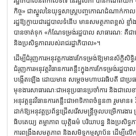
រដ្ឋាភិបាលនីតិកាលទី៧ នៃរដ្ឋសភា បានកំណត់យក 
កិច្ច» ជាស្នូលនៃយុទ្ធសាស្រ្តបញ្ចកោណដំណាក់កាលទី
រដ្ឋឱ្យក្លាយជារដ្ឋបាលទំនើប មានសមត្ថភាពខ្ពស់ ខ្លាំង 
បានចាត់ទុក «កំណែទម្រង់រដ្ឋបាល សាធារណៈ គឺជាប
និងប្រសិទ្ធភាពរបស់រាជរដ្ឋាភិបាល»។
ដើម្បីជំរុញការអនុវត្តការងារកែទម្រង់ឱ្យមានស័ក្តិសិទ
ជំរុញការអនុវត្តវិធានការគន្លឹះក្នុងការកែទម្រង់រដ្ឋ
បង្កើតឡើង ដោយមាន សម្តេចមហាបវរធិបតី ជាប្រធ
មុខងារសាធារណៈជាអនុប្រធានប្រចាំការ និងជាលេខាធិក
អនុវត្តនូវវិធានការគន្លឹះជាអាទិភាពចំនួន៣ រួមមាន៖ វ
ដាក់ឱ្យអនុវត្តប្រព័ន្ធជ្រើសរើសមន្រ្តីចូលបម្រើការ
ធិបតេយ្យ តម្លាភាព យុត្តិធម៌ បរិយាបន្ន និងប្រសិទ្ធភ
ការពង្រឹងសមត្ថភាព និងសមិទ្ធកម្មស្ថាប័ន ដើម្បី