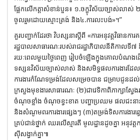
ផ្អែកលើកត្តាសំខាន់បួន៖ ១.ចក្ខុវិស័យច្បាស់លាស់ ២.កា
ចូលរួមដោយស្មោះត្រង់ និង៤.ការលះបង់»។”
គួរបញ្ជាក់ដែរថា វិបស្សនាស្តីពី «ការអនុវត្តវិធានការគ
រដ្ឋបាលសាធារណៈរបស់រាជរដ្ឋាភិបាលនីតិកាលទី៧ និងក
រយៈពេលមួយថ្ងៃពេញ រៀបចំឡើងក្នុងគោលបំណងដើម្បី
ទស្សនវិស័យច្បាស់លាស់ និងសមិទ្ធផលការងារដែលសម
ការងារកំណែទម្រង់ដែលសម្រេចបាន ជម្រាបជូនដល់ថ្នាក
ក្រសួងមុខងារសាធារណៈ (២)ជាវេទិកាពិភាក្សាស្វែ
ចំណុចខ្លាំង ចំណុចខ្វះខាត បញ្ហាប្រឈម ផលជះន
និងសំណូមពរការងារផ្សេងៗ (៣)តម្រង់ទិសការងារឆ្ពោះ
គ្រប់ជាន់ថ្នាក់ ឈរលើស្មារតី មូលដ្ឋានដូចគ្នា អនុវត្តក
ស៊ីសង្វាក់គ្នា៕