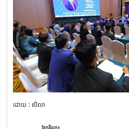
ដោយ : សិលា
ចែករំលែក៖