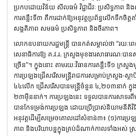
ប្រកបដោយវិន័យ សីលធម៌ វិជ្ជាជីវៈ ប្រសិទ្ធភាព និងស័
ការគន្លឹះទី៣ គឺការដាក់ឱ្យអនុវត្តប្រព័ន្ធលើកទឹកចិត្
សង្គតិភាព សមធម៌ ប្រសិទ្ធភាព និងចីរភាព។
លោកឧបនាយករដ្ឋមន្ត្រី បានកត់សម្គាល់ថា “រយៈពេល
សេនាធិការឱ្យ គ.វ.រ. ក្រសួងមុខងារសាធារណៈបាន
ច្រើន”។ ក្នុងនោះ តាមរយៈវិធានការគន្លឹះទី១ ក្រស
ការប្រឡងជ្រើសរើសមន្រ្តីរាជការសម្រាប់ក្រសួង-ស្ថា
៤៤លើក ជ្រើសរើសបានមន្រ្តីចំនួន ៤,២០៣នាក់ ក្
២៣ម៉ឺននាក់។ ការប្រឡងនេះ ទទួលបានការសាទរពីម
បានកែទម្រង់ការប្រឡង ដោយប្រើប្រាស់និយាមនីតិវិធី
អនុវត្តដើម្បីសម្រេចគោលដៅសំខាន់៣៖ (១)ការប្រឡងត
ភាព និងបរិយាបន្នក្នុងគ្រប់ដំណាក់កាលទាំងអស់ 