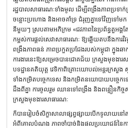
រដ្ឋបាលសាធារណៈទាំងមូល ដើម្បីពង្រឹងភាពប្រទាក់ប្
ចន្លោះប្រហោង និងអាចគាំទ្រ ជំរុញគ្នាទៅវិញទៅមក រវ
នីមួយៗ ស្របតាមអភិក្រម «ជវភាពនៃប្រព័ន្ធតួអង្
កម្ពស់ការផ្តល់សេវាសាធារណៈ ឱ្យឆ្លើយតបនឹងការវិវត្ត
ពង្រឹងភាពធន់ ភាពប្រកួតប្រជែងរបស់កម្ពុជា ក្នុងឆាកអ
ការងារនេះឱ្យសម្រេចបានជោគជ័យ ក្រសួងមុខងារ
បទដ្ឋានគតិយុត្ត វេទិកាពិគ្រោះយោបល់អន្តរក្រសួង ស្
ទាំងកម្រិតបច្ចេកទេស និងកម្រិតនយោបាយបច្ចេកទេ
ដឹងពីគ្នា ការចូលរួម ឈានទៅពង្រឹង និងពន្លឿនកិច្ច
ក្រសួងមុខងារសាធារណៈ
ក៏បានរៀបចំសិក្ខាសាលាផ្សព្វផ្សាយបើកទូលាយនៅត
អំពីគោលបំណង ភាពចាំបាច់និងផលប្រយោជន៍នៃការវិភ