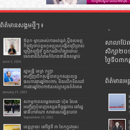
ព័ត៌មានសង្គមថ្មីៗ ៖
>
ឪពុក-ម្ដាយអស់ការអត់ធ្មត់,ប្ដឹងសមត្ថ
សាលាប៊ែលធ
កិច្ចឱ្យចាប់ខ្លួនកូនប្រុសបង្កើតប្រើប្រាស់
សិក្សា២
គ្រឿងញៀន ក្នុងករណីហិង្សាដោយ
ចេតនានិងគំរាមកំហែងថានឹងសម្លាប់
ថ្ងៃទី០៣ក
June 3, 2026
រដ្ឋមន្រ្តី​ នេត្រ​ ភក្ត្រា​
អញ្ជើញបើកសន្និបាតបូកសរុបលទ្ធ
ព័ត៌មានអន្
ផលការងារឆ្នាំ២០២៤ និងលើកទិសដៅ
ការងារឆ្នាំ២០២៥របស់​ក្រសួង​ព័ត៌មាន​
January 21, 2025
សកម្មភាពសម្តេចតេជោ ហ៊ុន សែន
អញ្ជើញបំពេញទស្សនកិច្ចផ្លូវការ នៅរដ្ឋ
ធានីហាវ៉ាណា សាធារណរដ្ឋគុយបា
September 25, 2022
ខេត្តក្រចេះ នៅថ្ងៃទី ៣ ខែកក្កដានេះ