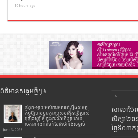
10 hours ago
ព័ត៌មានសង្គមថ្មីៗ ៖
>
ឪពុក-ម្ដាយអស់ការអត់ធ្មត់,ប្ដឹងសមត្ថ
សាលាប៊ែលធ
កិច្ចឱ្យចាប់ខ្លួនកូនប្រុសបង្កើតប្រើប្រាស់
សិក្សា២
គ្រឿងញៀន ក្នុងករណីហិង្សាដោយ
ចេតនានិងគំរាមកំហែងថានឹងសម្លាប់
ថ្ងៃទី០៣ក
June 3, 2026