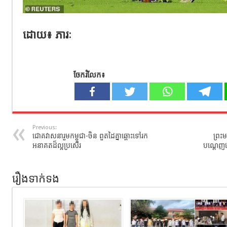
ដោយ៖ ភារៈ
ចែករំលែក៖
Previous:
ជោគវាសនារួមកម្ពុជា-ចិន ពួតដៃគ្នាឆ្ពោះទៅរក
ព្រះម
អនាគតដ៏ល្អប្រសើរ
បណ្តេញចេ
រឿងទាក់ទង