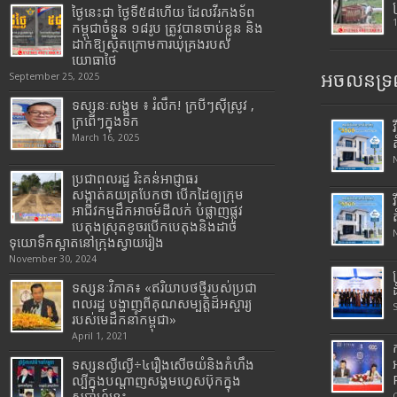
ថ្ងៃនេះជា ថ្ងៃទី៥៨ហើយ ដែលវីរកងទ័ព
កម្ពុជាចំនួន ១៨រូប ត្រូវបានចាប់ខ្លួន និង
ដាក់ឱ្យស្ថិតក្រោមការឃុំគ្រងរបស់
យោធាថៃ
អចលនទ្រព
September 25, 2025
ទស្សនៈសង្គម ៖ រំលឹក! ក្របីៗស៊ីស្រូវ ,
ក្រពើៗក្នុងទឹក
March 16, 2025
ប្រជាពលរដ្ឋ រិះគន់អាជ្ញាធរ
សង្កាត់គយត្របែកថា បើកដៃឲ្យក្រុម
អាជីវកម្មដឹកអាចម៍ដីលក់ បំផ្លាញផ្លូវ
បេតុងស្រុតខូចរបើកបេតុងនិងដាច់
ទុយោទឹកស្អាតនៅក្រុងស្វាយរៀង
November 30, 2024
ទស្សនៈវិភាគ៖ «ឥរិយាបថថ្មីរបស់ប្រជា
ពលរដ្ឋ បង្ហាញពីគុណសម្បត្តិដ៏អស្ចារ្យ
របស់មេដឹកនាំកម្ពុជា»
April 1, 2021
ទស្សនល្ងីល្ងើ÷៤រឿងសើចយំនិងកំហឹង
ល្បីក្នុងបណ្តាញសង្គមហ្វេសប៊ុកក្នុង