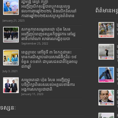
រដ្ឋមន្រ្តី​ នេត្រ​ ភក្ត្រា​
អញ្ជើញបើកសន្និបាតបូកសរុបលទ្ធ
ព័ត៌មានអន្
ផលការងារឆ្នាំ២០២៤ និងលើកទិសដៅ
ការងារឆ្នាំ២០២៥របស់​ក្រសួង​ព័ត៌មាន​
January 21, 2025
សកម្មភាពសម្តេចតេជោ ហ៊ុន សែន
អញ្ជើញបំពេញទស្សនកិច្ចផ្លូវការ នៅរដ្ឋ
ធានីហាវ៉ាណា សាធារណរដ្ឋគុយបា
September 25, 2022
ខេត្តក្រចេះ នៅថ្ងៃទី ៣ ខែកក្កដានេះ
មានករណីស្លាប់ដោយសារជំងឺកូវីដ-១៩
ចំនួន ០១នាក់ ជាបុរសជនជាតិខ្មែរអាយុ
៨៣ឆ្នាំ
July 3, 2021
សម្តេចតេជោ ហ៊ុន សែន អញ្ជើញជួ
បទីប្រឹក្សាពិសេសរបស់អគ្គលេខាធិការ
អង្គការសហប្រជាជាតិ
January 11, 2020
ទស្សនៈ