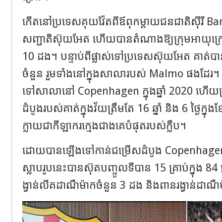
កើតនៅប្រទេសគុយវ៉ែតពីឪពុកម្តាយជនជាតិស៊ីរី B
សញ្ជាតិស៊ុយអែត ហើយបានតំណាងឱ្យក្រុមអាយុក្រោម
10 ដង។ បន្ទាប់ពីផ្លាស់ទៅប្រទេសស៊ុយអែត គាត់ប
ចំនួន រួមទាំងនៅក្នុងសាលារបស់ Malmo ផងដែរ។ 
ទៅសាលានៅ Copenhagen ក្នុងឆ្នាំ 2020 ហើយត្រ
ដំបូងរបស់គាត់ក្នុងវ័យត្រឹមតែ 16 ឆ្នាំ និង 6 ថ្ងៃក្នុង
ក្លាយជាកីឡាករក្មេងជាងគេបំផុតរបស់ក្លឹប។
ដោយបានឡើងទៅកាន់ជម្រើសដំបូង Copenhagen ក្នុ
ស្លាបរូបនេះបានស៊ុតបញ្ចូលទីបាន 15 គ្រាប់ក្នុង 
ង្វាន់លីគដាណឺម៉ាកចំនួន 3 ដង និងពានរង្វាន់ដាណ