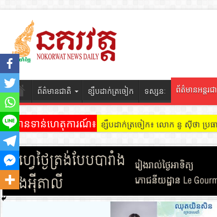
ព័ត៌មានអន្តរជា
ព័ត៌មានជាតិ
ខ្សឹបដាក់ត្រចៀក
ទស្សនៈ
ព័ត៌មានទាន់ហេតុការណ៍៖
ខ្សឹបដាក់ត្រចៀក ៖ អគារ Sky 31 នៅ