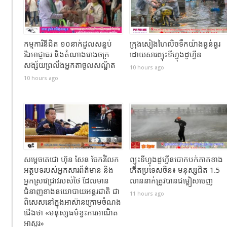
កម្មការិនីជិត ១០នាក់ដួលសន្លប់
ក្រុងសៀងហៃលិចទឹកយ៉ាងធ្ងន់ធ្ងរ
រីឯអាជ្ញាធរ និងតំណាងរោងចក្រ
ដោយសារព្យុះទីហ្វុងដូហ្វីន
សង្ស័យព្រលឹងអ្នកតាចូលសណ្ឋិត
10 hours ago
10 hours ago
សម្តេចតេជោ ហ៊ុន សែន ចែករំលែក
ព្យុះទីហ្វុងដូហ្វីនបោកបក់ភាគខាង
អត្ថបទរបស់អ្នកសារព័ត៌មាន និង
កើតប្រទេសចិន៖ មនុស្សជិត 1.5
អ្នកស្រាវជ្រាវរបស់ថៃ ដែលមាន
លាននាក់ត្រូវបានជម្លៀសចេញ
ជំនាញខាងនយោបាយអន្តរជាតិ ជា
11 hours ago
ពិសេសនៅក្នុងអាស៊ានក្រោមចំណង
ជើងថា «មនុស្សធម៌ខ្វះការអាណិត
អាសូរ»