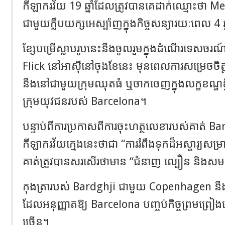
កីឡាករវ័យ 19 ឆ្នាំដែលត្រូវបានគេដាក់ឈ្មោះថា 
ជាមួយក្លឹបយក្សអេស្ប៉ាញក្នុងកិច្ចសន្យារយៈពេល 4 ឆ្
ខ្សែបម្រើស្លាបរូបនេះនឹងចូលរួមក្នុងដំណើរទេសចរ
Flick នៅអាស៊ីនៅចុងខែនេះ មុនពេលការសម្រេចចិត្ត
នឹងនៅជាមួយក្រុមឈុតធំ ឬចាកចេញក្នុងលក្ខខណ្ឌខ្
ក្រុមយុវជនរបស់ Barcelona។
បន្ទាប់ពីការប្រកាសពីការចុះហត្ថលេខារបស់គាត់ B
កីឡាករវ័យក្មេងនេះថាជា “ការរំពឹងទុកដ៏អស្ចារ្
គាត់ត្រូវបានសរសើរថាមាន “ជំនាញ ល្បឿន និងសមត្
កុងត្រារបស់ Bardghji ជាមួយ Copenhagen នឹងត្
ដែលអនុញ្ញាតឱ្យ Barcelona បញ្ចប់កិច្ចព្រមព្រៀ
ច្រើន។