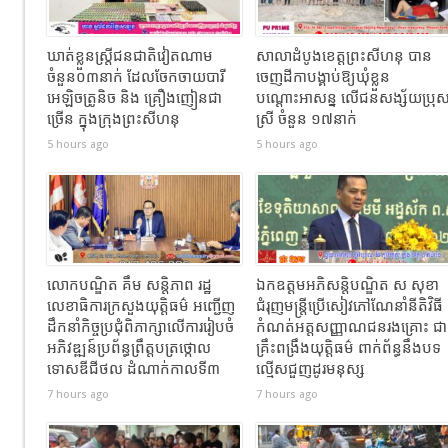
ឃាត់ខ្លួនស្ត្រីជនជាតិវៀតណាម
សាលាដំបូងខេត្ដព្រះសីហនុ បាន
ចំនួន០៣នាក់ ដែលចែកចាយបារី
ចេញដីកាបង្គាប់ឱ្យឃុំខ្លួន
អេឡិចត្រូនិច និង គ្រឿងញៀនជា
បណ្ដោះអាសន្ន លើជនសង្ស័យប្រុ
ច្រើន ក្នុងក្រុងព្រះសីហនុ
ស្រី ចំនួន ១៧នាក់
5 hours ago
5 hours ago
លោកបណ្ឌិត គឹម សន្តិភាព រដ្ឋ
ឯកឧត្តមអភិសន្តិបណ្ឌិត ស សុខា
លេខាធិការក្រសួងយុត្តិធម៌ អញ្ជើញ
ជំរុញមន្ត្រីប្រើសៀវភៅណែនាំនីតិវិធី
ដឹកនាំកិច្ចប្រជុំពិភាក្សាលើការរៀបចំ
កំណត់អត្តសញ្ញាណជនរងគ្រោះ ជា
អភិវឌ្ឍន៍ប្រព័ន្ធព្រឹត្តបត្រថ្កោល
គ្រឹះពង្រឹងយុត្តិធម៌ ពាក់ព័ន្ធនឹងបទ
ទោសឌីជីថល ដំណាក់កាលទី៣
ល្មើសជួញដូរមនុស្ស
7 hours ago
7 hours ago