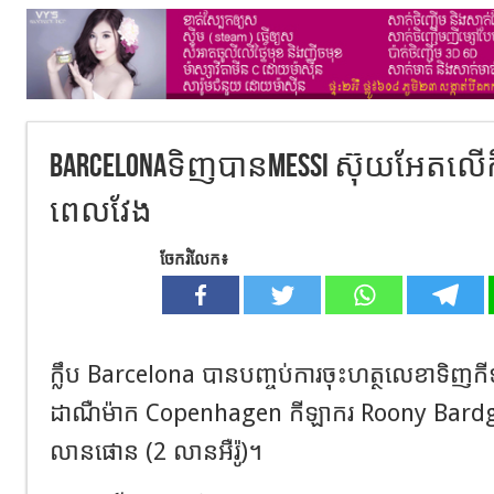
BarcelonaទិញបានMessi ស៊ុយអែតលើកិ
ពេលវែង
ចែករំលែក៖
ក្លឹប Barcelona បានបញ្ចប់ការចុះហត្ថលេខាទិញកីឡ
ដាណឺម៉ាក Copenhagen កីឡាករ Roony Bardghji
លានផោន (2 លានអឺរ៉ូ)។