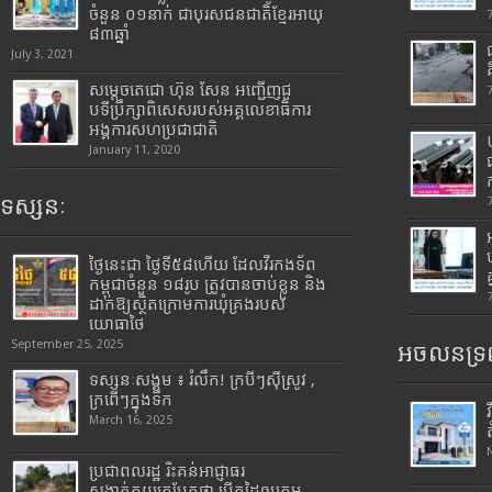
ចំនួន ០១នាក់ ជាបុរសជនជាតិខ្មែរអាយុ
៨៣ឆ្នាំ
July 3, 2021
សម្តេចតេជោ ហ៊ុន សែន អញ្ជើញជួ
បទីប្រឹក្សាពិសេសរបស់អគ្គលេខាធិការ
អង្គការសហប្រជាជាតិ
January 11, 2020
ទស្សនៈ
ថ្ងៃនេះជា ថ្ងៃទី៥៨ហើយ ដែលវីរកងទ័ព
កម្ពុជាចំនួន ១៨រូប ត្រូវបានចាប់ខ្លួន និង
ដាក់ឱ្យស្ថិតក្រោមការឃុំគ្រងរបស់
យោធាថៃ
September 25, 2025
អចលនទ្រព
ទស្សនៈសង្គម ៖ រំលឹក! ក្របីៗស៊ីស្រូវ ,
ក្រពើៗក្នុងទឹក
March 16, 2025
ប្រជាពលរដ្ឋ រិះគន់អាជ្ញាធរ
សង្កាត់គយត្របែកថា បើកដៃឲ្យក្រុម