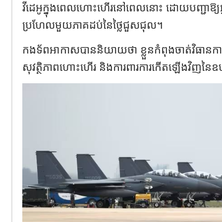
វីដេអូក្នុងពេលហោះហើរនៅពេលនោះ ដោយបញ្ជាឱ្យ
ប្រហែលមួយភាគដប់នៃថ្លៃជួសជុល។
កងទ័ពអាកាសបាននិយាយថា ខ្លួនកំពុងចាត់វិធានការដើម
សុវត្ថិភាពហោះហើរ និងការពារការកើតឡើងវិញនៃឧប្