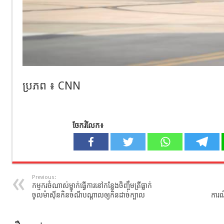
ប្រភព ៖ CNN
ចែករំលែក៖
Previous:
កម្មករចំណាស់ម្នាក់ធ្វើការនៅកន្លែងចិញ្ចឹមត្រីធ្លាក់
ចូលម៉ាស៊ីនកិនចំណីបណ្ដាលឲ្យកិនដាច់ក្បាល
ការ