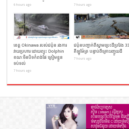
6 hours ago
7 hours ago
ខេត្ត Okinawa របស់ជប៉ុន រងការ
ជប៉ុនបញ្ជាក់ពីស្នាមប្រេះដីប្រវែង 3
វាយប្រហារ ដោយព្យុះ Dolphin
គីឡូម៉ែត្រ បន្ទាប់ពីគ្រោះរញ្ជួយដី
ខណៈចិនបិទកំពង់ផែ ត្រៀមខ្លួន
7 hours ago
ទប់ទល់
7 hours ago