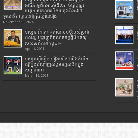
អាជីវកម្មដឹកអាចម៍ដីលក់ បំផ្លាញផ្លូវ
បេតុងស្រុតខូចរបើកបេតុងនិងដាច់
ទុយោទឹកស្អាតនៅក្រុងស្វាយរៀង
November 30, 2024
ទស្សនៈវិភាគ៖ «ឥរិយាបថថ្មីរបស់ប្រជា
ពលរដ្ឋ បង្ហាញពីគុណសម្បត្តិដ៏អស្ចារ្យ
របស់មេដឹកនាំកម្ពុជា»
April 1, 2021
ទស្សនល្ងីល្ងើ÷៤រឿងសើចយំនិងកំហឹង
ល្បីក្នុងបណ្តាញសង្គមហ្វេសប៊ុកក្នុង
សប្តាហ៍នេះ
March 16, 2021