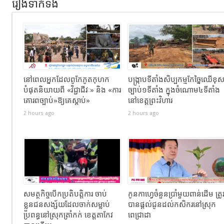
រឿងទាក់ទង
នៅពេលអ្នកដែលពូកែភូតកុហក
បង្រ្កាបទីតាំងសិប្បកម្មកែច្នៃឈើខុ
បំផុតនិយាយពី «វិជ្ជាជីវៈ» និង «ការ
ច្បាប់១ទីតាំង ក្នុងចំណោម៤ទីតាំង
គោរពច្បាប់»ឱ្យគេស្តាប់»
នៅខេត្តព្រះវិហារ
2 hours ago
2 hours ago
សមត្ថកិច្ចបើកប្រតិបត្តិការ ចាប់
កូនកាហ្វេចំនួនប្រាំមួយពាន់ដើម ត្រូ
ខ្លួនជនសង្ស័យដែលចាក់សម្លាប់
បានផ្តល់ជូនដល់កសិករនៅស្រុក
ប្រពន្ធនៅស្រុកត្រាំកក់ ខេត្តតាកែវ
ពេជ្រាដា