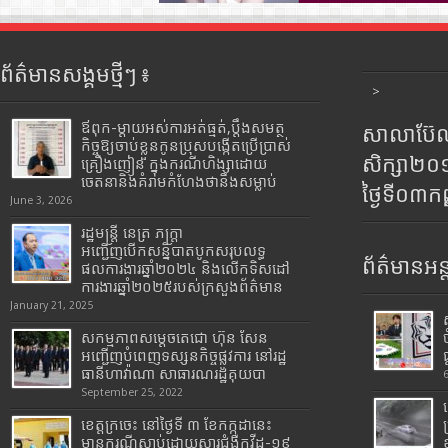
ព័ត៌មានសង្គមថ្មីៗ ៖
>
ឪពុក-ម្ដាយអស់ការអត់ធ្មត់,ប្ដឹងសមត្ថ
សាលាប៊ែលធ
កិច្ចឱ្យចាប់ខ្លួនកូនប្រុសបង្កើតប្រើប្រាស់
សិក្សា២
គ្រឿងញៀន ក្នុងករណីហិង្សាដោយ
ចេតនានិងគំរាមកំហែងថានឹងសម្លាប់
ថ្ងៃទី០៣ក
June 3, 2026
រដ្ឋមន្រ្តី​ នេត្រ​ ភក្ត្រា​
អញ្ជើញបើកសន្និបាតបូកសរុបលទ្ធ
ព័ត៌មានអន្
ផលការងារឆ្នាំ២០២៤ និងលើកទិសដៅ
ការងារឆ្នាំ២០២៥របស់​ក្រសួង​ព័ត៌មាន​
January 21, 2025
សកម្មភាពសម្តេចតេជោ ហ៊ុន សែន
អញ្ជើញបំពេញទស្សនកិច្ចផ្លូវការ នៅរដ្ឋ
ធានីហាវ៉ាណា សាធារណរដ្ឋគុយបា
September 25, 2022
ខេត្តក្រចេះ នៅថ្ងៃទី ៣ ខែកក្កដានេះ
មានករណីស្លាប់ដោយសារជំងឺកូវីដ-១៩