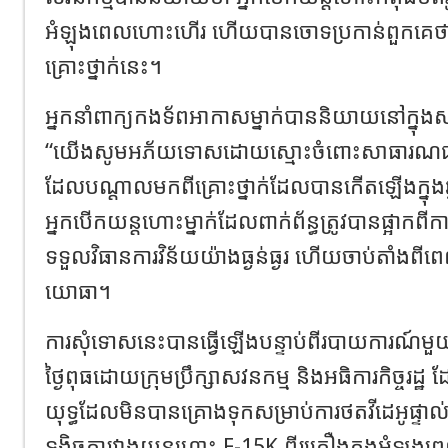
អំឡុងពេលហោះហើរ ហើយបានចោទប្រកាន់ពួកគេថាជា
គ្រោះថ្នាក់នេះ។
អ្នកនាំពាក្យកងទ័ពអាកាសម្នាក់បាននិយាយនៅក្នុង
“យើងសូមអភ័យទោសដោយស្មោះចំពោះសាធារណជនចំ
ដែលបណ្តាលមកពីគ្រោះថ្នាក់ដែលបានកើតឡើងក្នុង
អ្នកបើកយន្តហោះម្នាក់ដែលពាក់ព័ន្ធត្រូវបានផ្អាកពី
ទទួលវិធានការវិន័យយ៉ាងធ្ងន់ធ្ងរ ហើយចាប់តាំ
យោធា។
ការសុំទោសនេះបានធ្វើឡើងបន្ទាប់ពីរបាយការណ៍
ថ្ងៃពុធដោយក្រុមប្រឹក្សាសវនកម្ម និងអធិការកិច្ច
យុទ្ធដែលមិនបានគ្រោងទុកសម្រាប់ការថតវីដេអូផ្ទាល់ខ
ទង្គិចគ្នារវាងយន្តហោះ F-15K ពីរគ្រឿងក្នុងអំឡ