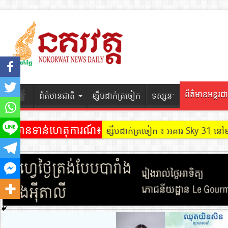
ព័ត៌មានអន្តរជា
ព័ត៌មានជាតិ
ខ្សឹបដាក់ត្រចៀក
ទស្សនៈ
ព័ត៌មានទាន់ហេតុការណ៍៖
ខ្សឹបដាក់ត្រចៀក ៖ អគារ Sky 31 នៅ