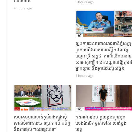
បានហេីយ
5 hours ago
4 hours ago
ស្នងការរងនគរបាលរាជធានីភ្នំពេញ
ប្រកាសពឹងពាក់មេធាវីប្តឹងជនបង្ក
ឈ្មោះ ទ្រី សក្ដដា ករណីបើកបរមាន
សារធាតុញៀន បុកបណ្តាលឱ្យកុមារី
ម្នាក់ស្លាប់ និងម្តាយរងរបួសធ្ងន់
6 hours ago
សមាគមបាល់ទាត់កូរ៉េខាងត្បូងសុំ
កងរាជឣាវុធហត្ថខេត្តបញ្ជូនអ្នក
ទោសចំពោះការចោទប្រកាន់ពាក់ព័ន្ធ
លេងដៃឆើតម្នាក់ទៅសាលាដំបូង
នឹងការផ្តល់ “សេវាផ្លូវភេទ”
ខេត្ត