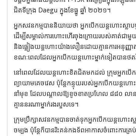
ជិតទីក្រុង Daegu ក្នុងខែធ្នូ ឆ្នាំ ២០២១។
អ្នកសវនកម្មបាននិយាយថា អ្នកបើកយន្តហោះស្លាបម
ដើម្បីសម្គាល់ការហោះហើរចុងក្រោយរបស់គាត់ជា
និងផ្អៀងយន្តហោះយ៉ាងលឿនដោយគ្មានការអនុញ្ញាតដើម
ខណៈពេលដែលអ្នកបើកយន្តហោះម្នាក់ទៀតបានថតវីដ
នៅពេលដែលយន្តហោះខិតជិតមកដល់ ក្រុមអ្នកបើក
ព្យាយាមគេចវេស ប៉ុន្តែកន្ទុយរបស់អ្នកបើកយន្តហ
នាំមុខ ដែលបណ្តាលឱ្យខូចខាតប្រហែល ៨៨០ លានវ៉
គ្មាននរណាម្នាក់រងរបួសទេ។
ក្រុមប្រឹក្សាសវនកម្មបានចាត់ទុកអ្នកបើកយន្តហោះស្
ចម្បង ប៉ុន្តែក៏បានរិះគន់កងទ័ពអាកាសចំពោះការគ្រ