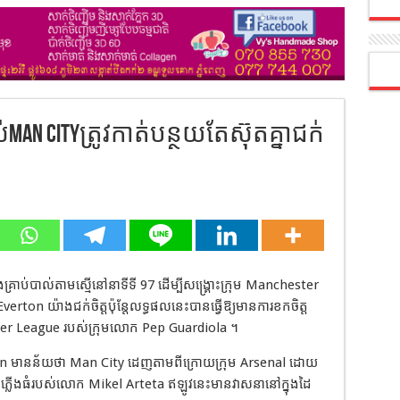
Man Cityត្រូវកាត់បន្ថយតែស៊ុតគ្នាជក់
ំងគ្រាប់បាល់តាមស្មើនៅនាទីទី 97 ដើម្បីសង្គ្រោះក្រុម Manchester
 Everton យ៉ាងជក់ចិត្តប៉ុន្តែលទ្ធផលនេះបានធ្វើឱ្យមានការខកចិត្ត
emier League របស់ក្រុមលោក Pep Guardiola ។
kinson មានន័យថា Man City ដេញតាមពីក្រោយក្រុម Arsenal ដោយ
កាំភ្លើងធំរបស់លោក Mikel Arteta ឥឡូវនេះមានវាសនានៅក្នុងដៃ