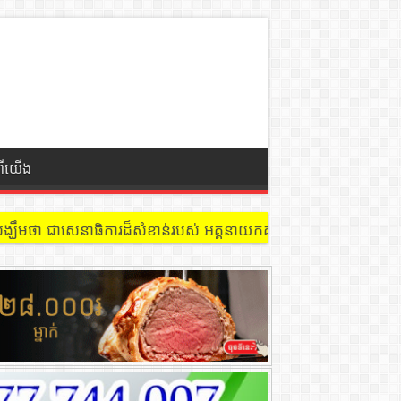
ពីយើង
 នៅជាន់ទី៩ បន្ទប់ ៩០២ !