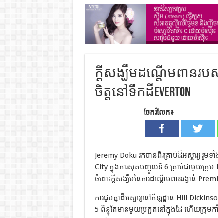
ក្តីសង្ឃឹមដណ្តើមពានរបស់
ចិត្តនៅទឹកដីEverton
ចែករំលែក៖
Jeremy Doku រកបានពីរគ្រាប់ដ៏អស្ចារ្យ រួមទា
City ក្នុងការស៊ុតបញ្ចូលទី 6 គ្រាប់ជាមួយក្រុម
ចំពោះក្តីសង្ឃឹមនៃការដណ្តើមពានរង្វាន់ Pr
ការជួបគ្នាដ៏អស្ចារ្យនៅកីឡដ្ឋាន Hill Dic
5 ពិន្ទុតែមានមួយប្រកួតនៅក្នុងដៃ ហើយក្រុម