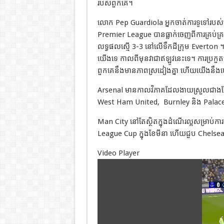
របស់ពួកគេ។
លោក Pep Guardiola អ្នកចាត់ការទូទៅរបស់
Premier League បានធ្លាក់ចេញពីការគ្រប់គ្រ
លទ្ធផលស្មើ 3-3 នៅលើទឹកដីក្រុម Everton 
យើងទេ កាលពីមុនវាជាឥឡូវនេះទេ។ ការប្រក
ពួកគេនឹងមានភាពស្រដៀងគ្នា ហើយយើងនឹង
Arsenal មានកាលវិភាគដែលងាយស្រួលជាងដ
West Ham United,
Burnley និង Palac
Man City នៅតែស្ថិតក្នុងដំណើរល្អសម្រាប់កា
League Cup ក្នុងខែមីនា ហើយជួប Chelsea ក្នុ
Video Player