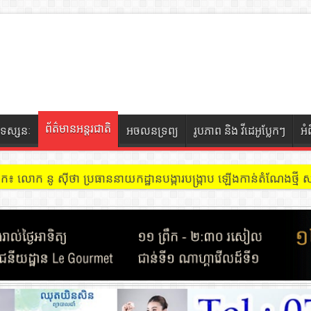
ព័ត៌មានអន្តរជាតិ
ទស្សនៈ
អចលនទ្រព្យ
រូបភាព និង វីដេអូប្លែកៗ
អំ
ចៀក ៖ អគារ Sky 31 នៅខណ្ឌទួលគោក មានអ្នកជួលបន្ទប់បើកល្បែងសុីសង