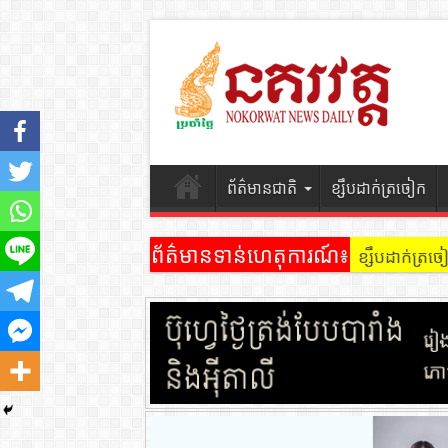
ព័ត៌មានជាតិ
ខ្សឹបដាក់ត្រចៀក
ព័ត៌មានទាន់ហេតុការណ៍៖
ខ្សឹបដាក់ត្រ