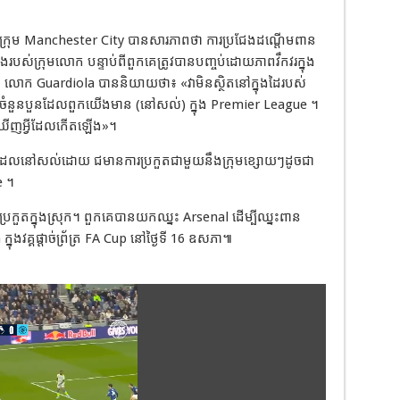
ក្រុម Manchester City បានសារភាពថា ការប្រជែងដណ្តើមពាន
ងរបស់ក្រុមលោក បន្ទាប់ពីពួកគេត្រូវបានបញ្ចប់ដោយភាពវឹកវរក្នុង
។ លោក Guardiola បាននិយាយថា៖ «វាមិនស្ថិតនៅក្នុងដៃរបស់
ួតចំនួនបួនដែលពួកយើងមាន (នៅសល់) ក្នុង Premier League ។
ឃើញអ្វីដែលកើតឡើង»។
ែលនៅសល់ដោយ ជមានការប្រកួតជាមួយនឹងក្រុមខ្សោយៗដូចជា
e ។
រប្រកួតក្នុងស្រុក។ ពួកគេបានយកឈ្នះ Arsenal ដើម្បីឈ្នះពាន
ងវគ្គផ្តាច់ព្រ័ត្រ FA Cup នៅថ្ងៃទី 16 ឧសភា៕