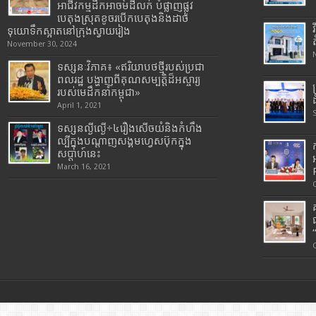
អាជីវកម្មដឹកអាចម៍ដីលក់ បំផ្លាញផ្លូវ
បេតុងស្រុតខូចរបើកបេតុងនិងដាច់
ទុយោទឹកស្អាតនៅក្រុងស្វាយរៀង
November 30, 2024
ទស្សនៈវិភាគ៖ «ឥរិយាបថថ្មីរបស់ប្រជា
ពលរដ្ឋ បង្ហាញពីគុណសម្បត្តិដ៏អស្ចារ្យ
របស់មេដឹកនាំកម្ពុជា»
April 1, 2021
ទស្សនល្ងីល្ងើ÷៤រឿងសើចយំនិងកំហឹង
ល្បីក្នុងបណ្តាញសង្គមហ្វេសប៊ុកក្នុង
សប្តាហ៍នេះ
March 16, 2021