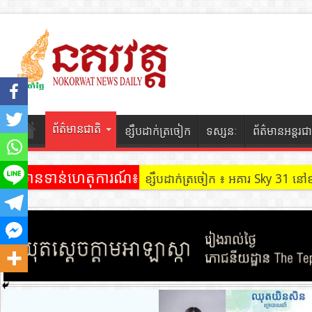
ព័ត៌មានជាតិ
ខ្សឹបដាក់ត្រចៀក
ទស្សនៈ
ព័ត៌មានអន្តរជា
ព័ត៌មានទាន់ហេតុការណ៍៖
ខ្សឹបដាក់ត្រចៀក ៖ អគារ Sky 31 នៅ
ខ្សឹបដាក់ត្រចៀក ៖ ដល់ករ ! ឈ្មួញដ