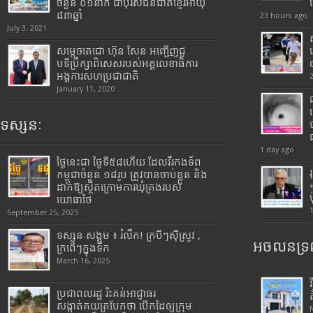
ចំនួន ០១នាក់ ជាបុរសជនជាតិខ្មែរអាយុ
៨៣ឆ្នាំ
23 hours ago
July 3, 2021
សម្តេចតេជោ ហ៊ុន សែន អញ្ជើញជួ
បទីប្រឹក្សាពិសេសរបស់អគ្គលេខាធិការ
អង្គការសហប្រជាជាតិ
January 11, 2020
ទស្សនៈ
1 day ago
ថ្ងៃនេះជា ថ្ងៃទី៥៨ហើយ ដែលវីរកងទ័ព
កម្ពុជាចំនួន ១៨រូប ត្រូវបានចាប់ខ្លួន និង
ដាក់ឱ្យស្ថិតក្រោមការឃុំគ្រងរបស់
យោធាថៃ
September 25, 2025
ទស្សនៈសង្គម ៖ រំលឹក! ក្របីៗស៊ីស្រូវ ,
អចលនទ្រព
ក្រពើៗក្នុងទឹក
March 16, 2025
ប្រជាពលរដ្ឋ រិះគន់អាជ្ញាធរ
សង្កាត់គយត្របែកថា បើកដៃឲ្យក្រុម