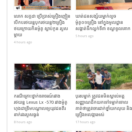
លោក សក្កដា ប្រើប្រាស់គ្រឿងញៀន
ឃាត់ជនសង្ស័យម្នាក់លួច
បើកបរថយន្តបុករថយន្ត២គ្រឿង
ម៉ូតូ០១គ្រឿង នៅក្នុងមូលដ្ឋាន
ថយក្រោយកិនម៉ូតូ ស្លាប់កូន របួស
សង្កាត់ទឹកល្អក់ទី៣ ខណ្ឌទួលគោក
ម្ដាយ
5 hours ago
4 hours ago
ករណីគ្រោះថ្នាក់ចរាចរណ៍រវាង
បុរសម្នាក់ ត្រូវជនមិនស្គាល់អត្ត
រថយន្ត Lexus Lx -570 រវាងម៉ូតូ
សញ្ញាណដឹកយកទៅទម្លាក់ចោល
ហុងដាឌ្រីមបណ្ដាលឲ្យយុវជនពីរ
គាត់ថាត្រូវចោរដាក់ថ្នាំយកលុយ និ
នាក់រងរបួសធ្ងន់
គ្រឿងអលង្ការអស់
8 hours ago
17 hours ago