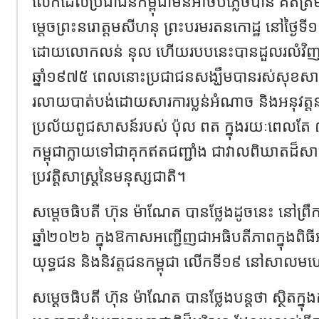
លើកដែលប្រជាជនកម្ពុជាមិនអាចបំភ្លេចបាន គិតត្រឹមកា
ម្តេចព្រះនរោត្តមសីហនុ ព្រះបរមរតនកោដ្ឋ នៅថ្ងៃទី១
ដោយលោកលន់ នុល ហើយរបបនេះបានដួលរលំវិញ ន
ឆ្នាំ១៩៧៥ ពេលនោះប្រជាជនសង្ឃឹមបានរស់សុខសាន្ត ប៉ុ
រលាយបាត់បង់ដោយសារការប្លន់អំណាច និងអនុវត្តន
ប្រល័យពូជសាសន៍របស់ ប៉ុល ពត ក្នុងរយៈពេលតែ ៣ឆ្ន
កម្ពុជាក្លាយទៅជាគុកឥតជញ្ជាំង ជាវាលពិឃាតដ៏ស
ប្រវត្តិសាស្ត្រនៃមនុស្សជាតិ។
សម្តេចធិបតី ហ៊ុន ម៉ាណែត បានថ្លែងដូចនេះ នៅព្រ
ឆ្នាំ២០២៦ ក្នុងឱកាសអញ្ជើញជាអធិបតីភាពក្នុងពិ
យុទ្ធជន និងនិវត្តជនកម្ពុជា លើកទី១៩ នៅសាលម
សម្តេចធិបតី ហ៊ុន ម៉ាណែត បានថ្លែងបន្តថា ស្ថិតក្នុង