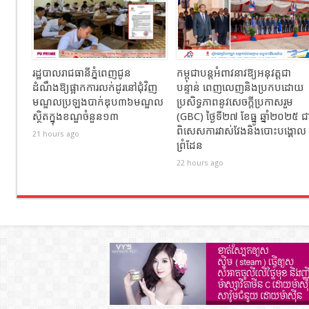
រដ្ឋបាលរាជធានីភ្នំពេញជូន
កម្ពុជាបន្តអំពាវនាវឱ្យអនុវត្តជា
ដំណឹងឱ្យផ្អាកការលក់ដូរនៅជុំវិញ
បន្ទាន់ ពេញលេញនិងប្រកបដោយ
មណ្ឌលប្រឡងបាក់ឌុប៣៦មណ្ឌល
ប្រសិទ្ធភាពនូវសេចក្តីប្រកាសរួម
ស្ថិតក្នុងខណ្ឌចំនួន១៣
(GBC) ថ្ងៃទី២៧ ខែធ្នូ ឆ្នាំ២០២៥ ជ
ពិសេសការវាស់វែងនិងបោះបង្គោល
21 hours ago
ព្រំដែន
22 hours ago