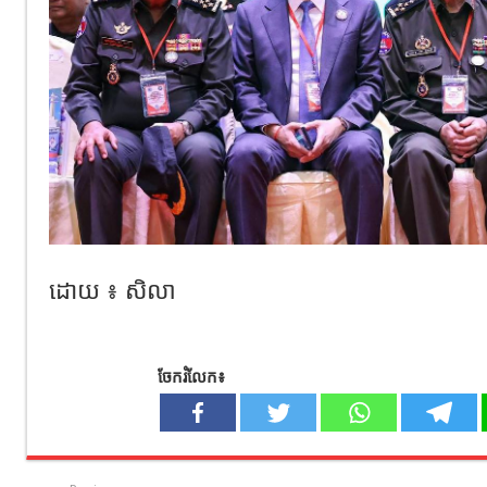
ដោយ ៖ សិលា
ចែករំលែក៖