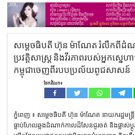
សម្តេចធិបតី ហ៊ុន ម៉ាណែត រំលឹកពីដំ
ប្រវត្តិសាស្ត្រ និងវីរភាពរបស់អ្នកស្នេហា
កម្ពុជាចេញពីរបបប្រល័យពូជសាសន៍
ចែករំលែក៖
ភ្នំពេញ ៖ សម្តេចធិបតី ហ៊ុន ម៉ាណែត នាយករដ្ឋមន្ដ្រី
ធ្លាប់ហែលឆ្លងដំណាក់កាលដ៏សែនជូរចត់ និងផ្លាស់ប្តូរជា