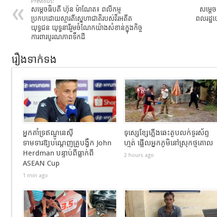
Previous:
សម្តេចធិបតី ហ៊ុន ម៉ាណែត៖ ពលីកម្ម
សម្តេច
ប្រកបដោយស្មារតីស្នេហាជាតិរបស់វីរអតីត
ពលរដ្ឋយ
យុទ្ធជន យុទ្ធនារីរួមចំណែកយ៉ាងសំខាន់ក្នុងកិច្ច
ការពារបូរណភាពទឹកដី
រឿងទាក់ទង
អ្នកគាំទ្រឥណ្ឌូនេស៊ី
ទុស្សេខ្សែភ្លើងឆេះតូបលក់ទូរស័ព្ទ
ទាមទារឱ្យបណ្តេញគ្រូបង្វឹក John
ហ្មត់ ផ្អើលអ្នកភូមិនៅស្រុកថ្មគោល
Herdman បន្ទាប់ពីធ្លាក់ពី
2 hours ago
ASEAN Cup
1 min ago