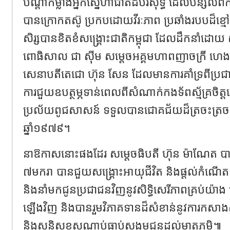
បណ្តាកម្លាំងអ្នកស្នេហាជាតិដ៏បរិសុទ្ធ ដែលបន្សល់ពី
បានក្រោកតស៊ូ ប្រកបដោយវីរៈភាព ប្រឆាំងរបបដ៏
សិរ្សបានខិតខំសង្គ្រោះជាតិកម្ពុជា ដែលដឹកនាំដោយ 
ពោធិសាល ជា ស៊ីម សម្តេចអគ្គមហាពញាចក្រី ហេង 
សេនាបតីតេជោ ហ៊ុន សែន ដែលមានការគាំទ្រពីប្រជា
ការជួយឧបត្ថម្ភទាន់ពេលពីសំណាក់កងទ័ពស្ម័គ្រចិត
ប្រល័យពូជសាសន៍ ទទួលបានជោគជ័យដ៏ត្រចះត្រចង់
ឆ្នាំ១៩៧៩។
នាឱកាសនោះផងដែរ សម្តេចធិបតី ហ៊ុន ម៉ាណែត បានថ
៧មករា បានជួយសង្គ្រោះអាយុជីវិត និងផ្តល់កំណើត
និងនាំមកជូនប្រជាជនវិញនូវសិទ្ធិសេរីភាពគ្រប់យ៉ាង ធ្
ឡើងវិញ និងបានរួមវិភាគទានដ៏សំខាន់នូវការកសាងសន្
និងសន្តិសុខសណ្តាប់ធ្នាប់សង្គមជូនដល់មាតុភូមិ៕