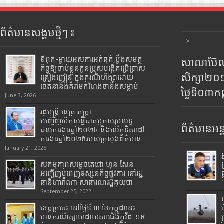
ព័ត៌មានសង្គមថ្មីៗ ៖
>
ឪពុក-ម្ដាយអស់ការអត់ធ្មត់,ប្ដឹងសមត្ថ
សាលាប៊ែលធ
កិច្ចឱ្យចាប់ខ្លួនកូនប្រុសបង្កើតប្រើប្រាស់
សិក្សា២
គ្រឿងញៀន ក្នុងករណីហិង្សាដោយ
ចេតនានិងគំរាមកំហែងថានឹងសម្លាប់
ថ្ងៃទី០៣ក
June 3, 2026
រដ្ឋមន្រ្តី​ នេត្រ​ ភក្ត្រា​
អញ្ជើញបើកសន្និបាតបូកសរុបលទ្ធ
ព័ត៌មានអន្
ផលការងារឆ្នាំ២០២៤ និងលើកទិសដៅ
ការងារឆ្នាំ២០២៥របស់​ក្រសួង​ព័ត៌មាន​
January 21, 2025
សកម្មភាពសម្តេចតេជោ ហ៊ុន សែន
អញ្ជើញបំពេញទស្សនកិច្ចផ្លូវការ នៅរដ្ឋ
ធានីហាវ៉ាណា សាធារណរដ្ឋគុយបា
September 25, 2022
ខេត្តក្រចេះ នៅថ្ងៃទី ៣ ខែកក្កដានេះ
មានករណីស្លាប់ដោយសារជំងឺកូវីដ-១៩