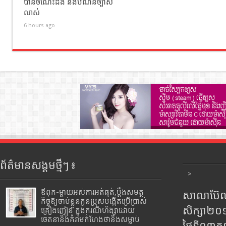
បានចំណេះដឹង និងបំណិនច្បាស់
លាស់
6 hours ago
ព័ត៌មានសង្គមថ្មីៗ ៖
>
ឪពុក-ម្ដាយអស់ការអត់ធ្មត់,ប្ដឹងសមត្ថ
សាលាប៊ែលធ
កិច្ចឱ្យចាប់ខ្លួនកូនប្រុសបង្កើតប្រើប្រាស់
សិក្សា២
គ្រឿងញៀន ក្នុងករណីហិង្សាដោយ
ចេតនានិងគំរាមកំហែងថានឹងសម្លាប់