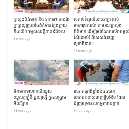
ក្រសួងព័ត៌មាន និង Smart ចាប់ដៃ
សកលវិទ្យាល័យចេនឡា ផ្តល់
គ្នាប្រយុទ្ធប្រឆាំងព័ត៌មានក្លែងក្លាយ
អាហារូបករណ៍ តាមរយៈក្រសួង
និងលើកកម្ពស់សុវត្ថិភាពឌីជីថល
ព័ត៌មាន ដើម្បីរួមចំណែកលើកកម្ពស
វិស័យអប់រំ ពិសេសជំនាញ
3 mins ago
សុខាភិបាល
18 mins ago
មិនមានទាហានស៊ីឈ្នួល
រលកកម្ដៅដ៏ខ្លាំងបំផុតបាន
ឈ្នួលកូឡុំប៊ី ជួយរុស្ស៊ី ក្នុងសង្រ្គាម
បោកបក់ពាសពេញទ្វីបអឺរ៉ុប ដែល
អ៊ុយក្រែន
ជំរុញឱ្យមានសកម្មភាពបន្ទាន់
5 hours ago
5 hours ago