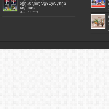
ល្បីក្នុងបណ្តាញសង្គមហ្វេសប៊ុកក្នុង
សប្តាហ៍នេះ
March 16, 2021