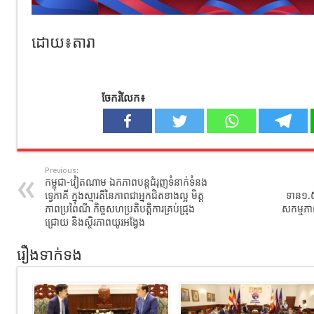
ដោយ៖តារា
ចែករំលែក៖
Previous:
កម្ពុជា-វៀតណាម ឯកភាពបន្តជំរុញទំនាក់ទំនង
ទ្វេភាគី ក្នុងស្មារតីនៃភាពជាអ្នកជិតខាងល្អ មិត្ត
ទាន១.៥ល
ភាពប្រពៃណី កិច្ចសហប្រតិបត្តិការគ្រប់ជ្រុង
សកម្មភ
ជ្រោយ និងស្ថិរភាពយូរអង្វែង
រឿងទាក់ទង