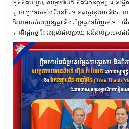
មុននឹងបញ្ចប់, សម្តេចធិបតី និងឯកឧត្តមប្រធាន
គ្នាថា ប្រទេសទាំងពីរនៅតែមានសក្កានុពល និងកាលា
ដែលអាចបំពេញឱ្យគ្នា និងគាំទ្រគ្នាទៅវិញទៅមក ដើម្បី
ពាណិជ្ជកម្ម ដែលផ្តល់ផលប្រយោជន៍ដល់ប្រទេសជាត