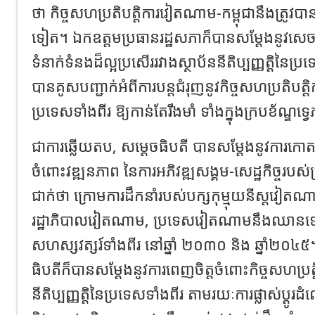
ថា កិច្ចសហប្រតិបត្តិការវៀតណាម-កម្ពុជានឹងត្រូវបា
ទៀត។ ឯកឧត្តមប្រធានរដ្ឋសភាក៏បានសម្ដែងនូវសេច
ទំនាក់ទំនងដ៏ល្អប្រសើររវាងស្ថាប័ននីតិប្បញ្ញត្តិនៃប្រ
បានគូសបញ្ជាក់អំពីការបន្តជំរុញនូវកិច្ចសហប្រតិបត្តិកា
ប្រទេសទាំងពីរ ឱ្យកាន់តែរឹងមាំ ទាំងក្នុងក្របខ័ណ្ឌទ្វ
ជាការឆ្លើយតប, សម្ដេចធិបតី បានសម្ដែងនូវការកោត
ចំពោះវឌ្ឍនភាព នៃការអភិវឌ្ឍសង្គម-សេដ្ឋកិច្ចរ
ជាក់ថា ក្រោមការដឹកនាំរបស់បក្សកុម្មុយនីស្តវៀតណ
រដ្ឋាភិបាលវៀតណាម, ប្រទេសវៀតណាមនឹងឈាន
សហស្សវត្សរ៍ទាំងពីរ នៅឆ្នាំ ២០៣០ និង ឆ្នាំ២០៤៥។
ធិបតីក៏បានសម្ដែងនូវការពេញចិត្តចំពោះកិច្ចសហប្រត្ត
នីតិប្បញ្ញត្តិនៃប្រទេសទាំងពីរ តាមរយៈការផ្លាស់ប្ដូរដ