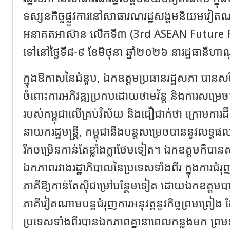
ទស្សនកិច្ចផ្លូវការនៅសាធារណរដ្ឋសង្គមនិយមវៀតណ
អនាគតអាស៊ាន លើកទី៣ (3rd ASEAN Future For
ទៅនៅថ្ងៃទី៨-៩ ខែមិថុនា ឆ្នាំ២០២៦ នារដ្ឋធានី
ក្នុងឱកាសនៃជំនួប, ឯកឧត្តមប្រធានរដ្ឋសភា បានសម្ដ
ចំពោះការអភិវឌ្ឍប្រកបដោយថាមវ័ន្ត និងការសម្រេ
របស់កម្ពុជាលើគ្រប់វិស័យ និងជឿជាក់ថា ក្រោមការដឹ
នាយករដ្ឋមន្ត្រី, កម្ពុជានឹងបន្តសម្រេចបាននូវលទ្
រីកចម្រើនកាន់តែខ្លាំងក្លាថែមទៀត។ ឯកឧត្តមក៏បានស
ឯកភាពរវាងរដ្ឋាភិបាលនៃប្រទេសទាំងពីរ ក្នុងការជំរុញក
ភាគីឱ្យកាន់តែស៊ីជម្រៅបន្ថែមទៀត ដោយឯកឧត្តមប
ភាគីវៀតណាមបន្តជំរុញការអនុវត្តនូវកិច្ចព្រមព្រៀង 
ប្រទេសទាំងពីរបានឯកភាពគ្នានាពេលកន្លងមក ព្រមទា