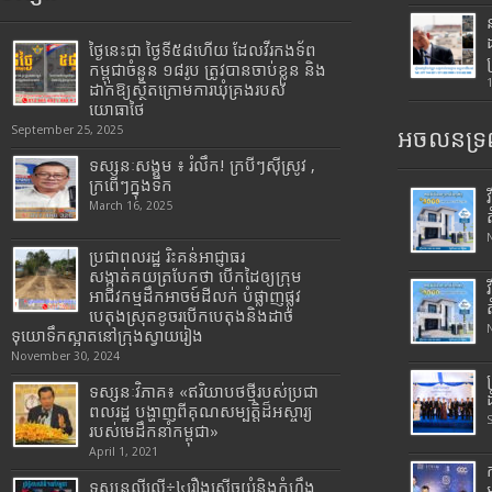
ថ្ងៃនេះជា ថ្ងៃទី៥៨ហើយ ដែលវីរកងទ័ព
កម្ពុជាចំនួន ១៨រូប ត្រូវបានចាប់ខ្លួន និង
ដាក់ឱ្យស្ថិតក្រោមការឃុំគ្រងរបស់
យោធាថៃ
September 25, 2025
អចលនទ្រព
ទស្សនៈសង្គម ៖ រំលឹក! ក្របីៗស៊ីស្រូវ ,
ក្រពើៗក្នុងទឹក
March 16, 2025
ប្រជាពលរដ្ឋ រិះគន់អាជ្ញាធរ
សង្កាត់គយត្របែកថា បើកដៃឲ្យក្រុម
អាជីវកម្មដឹកអាចម៍ដីលក់ បំផ្លាញផ្លូវ
បេតុងស្រុតខូចរបើកបេតុងនិងដាច់
ទុយោទឹកស្អាតនៅក្រុងស្វាយរៀង
November 30, 2024
ទស្សនៈវិភាគ៖ «ឥរិយាបថថ្មីរបស់ប្រជា
ពលរដ្ឋ បង្ហាញពីគុណសម្បត្តិដ៏អស្ចារ្យ
របស់មេដឹកនាំកម្ពុជា»
April 1, 2021
ទស្សនល្ងីល្ងើ÷៤រឿងសើចយំនិងកំហឹង