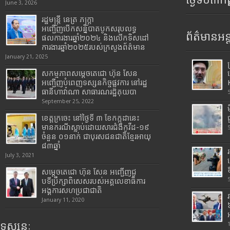
ថ្ងៃទី០៣ក
June 3, 2026
រដ្ឋមន្រ្តី​ នេត្រ​ ភក្ត្រា​
អញ្ជើញបើកសន្និបាតបូកសរុបលទ្ធ
ព័ត៌មានអន្
ផលការងារឆ្នាំ២០២៤ និងលើកទិសដៅ
ការងារឆ្នាំ២០២៥របស់​ក្រសួង​ព័ត៌មាន​
January 21, 2025
សកម្មភាពសម្តេចតេជោ ហ៊ុន សែន
អញ្ជើញបំពេញទស្សនកិច្ចផ្លូវការ នៅរដ្ឋ
ធានីហាវ៉ាណា សាធារណរដ្ឋគុយបា
September 25, 2022
ខេត្តក្រចេះ នៅថ្ងៃទី ៣ ខែកក្កដានេះ
មានករណីស្លាប់ដោយសារជំងឺកូវីដ-១៩
ចំនួន ០១នាក់ ជាបុរសជនជាតិខ្មែរអាយុ
៨៣ឆ្នាំ
July 3, 2021
សម្តេចតេជោ ហ៊ុន សែន អញ្ជើញជួ
បទីប្រឹក្សាពិសេសរបស់អគ្គលេខាធិការ
អង្គការសហប្រជាជាតិ
January 11, 2020
ទស្សនៈ