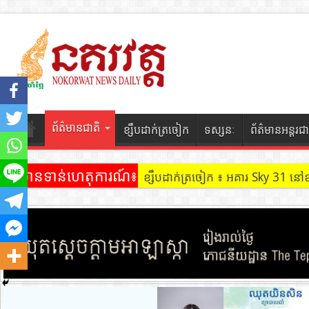
ព័ត៌មានជាតិ
ខ្សឹបដាក់ត្រចៀក
ទស្សនៈ
ព័ត៌មានអន្តរជា
ព័ត៌មានទាន់ហេតុការណ៍៖
ខ្សឹបដាក់ត្រចៀក ៖ អគារ Sky 31 នៅ