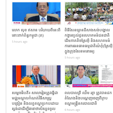
លោក សុខ ឥសាន បរិយាយពីនេះពី
ពិធីសែនព្រេនដីសាងសង់បង្គោល
នោះពាក់ព័ន្ធកម្ពុជា (ត)
កង្ហារខ្យល់ជូនសហគមន៍ជនជាតិ
ដើមភាគតិចស្រែអ៊ី និងសហគមន៍
5 hours ago
ការពារធនធានធម្មជាតិណំភុំ(ស្រែអ៊ី
ក្នុងក្រុងសែនមនោរម្យ
5 hours ago
សម្ដេចធិបតី៖ សាលារៀនត្រូវធ្វើជា
ពលបាលត្រី ឈឹម រត្ថា ត្រូវបានដក
មជ្ឈមណ្ឌលកំណត់វិធីសាស្ត្រ
តំណែងនិងបណ្តេញចេញពីក្រប
បង្រៀន និងលក្ខខណ្ឌប្រកបដោយ
ខណ្ឌមន្ដ្រីនគរបាលជាតិ
ស្តង់ដាដើម្បីធានាថាសិស្សទទួល
6 hours ago