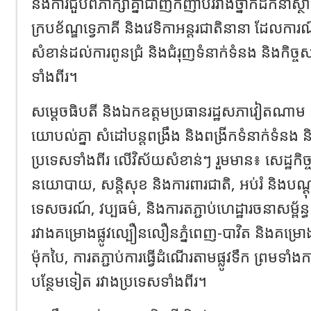
និងការជួបពិភាក្សាគ្នាជាញឹកញាប់រវាងថ្នាក់ដឹកនាំស្ថាប័
ក្របខ័ណ្ឌទ្វេភាគី និងវេទិកាអន្តរជាតិនានា ដែលក
សំខាន់ដល់ការពូនជ្រំ និងជំរុញទំនាក់ទំនង និងកិច្ច
ទាំងពីរ។
សម្ដេចធិបតី និងឯកឧត្តមប្រធានរដ្ឋសភាវៀតណាម ក៏បា
យោបល់គ្នា សំដៅបន្តពង្រឹង និងពង្រីកទំនាក់ទំនង និ
ប្រទេសទាំងពីរ លើវិស័យសំខាន់ៗ រួមមាន៖ សេដ្ឋកិច្ច
នយោបាយ, សន្តិសុខ និងការពារជាតិ, អប់រំ និងបណ្ដុះ
ទេសចរណ៍, វប្បធម៌, និងការតភ្ជាប់ហេដ្ឋារចនាសម្ព័ន
រវាងគម្រោងផ្លូវល្បឿនលឿនភ្នំពេញ-បាវិត និងគម្រ
ម៉ុកបៃ, ការតភ្ជាប់ការធ្វើដំណើរតាមផ្លូវទឹក ព្រមទ
បន្ថែមទៀត រវាងប្រទេសទាំងពីរ។