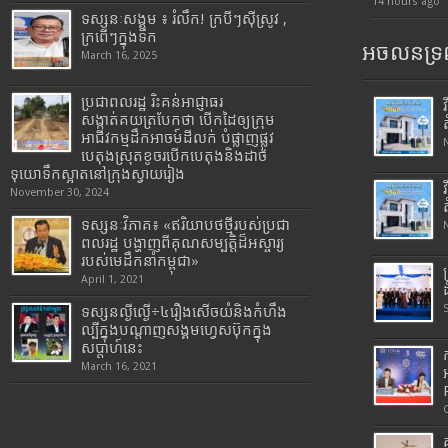
14 hours ago
ទស្សនៈសង្គម ៖ រំលឹក! ក្របីៗស៊ីស្រូវ ,
ក្រពើៗក្នុងទឹក
អចលនទ្រព
March 16, 2025
ប្រជាពលរដ្ឋ រិះគន់អាជ្ញាធរ
សង្កាត់គយត្របែកថា បើកដៃឲ្យក្រុម
អាជីវកម្មដឹកអាចម៍ដីលក់ បំផ្លាញផ្លូវ
បេតុងស្រុតខូចរបើកបេតុងនិងដាច់
ទុយោទឹកស្អាតនៅក្រុងស្វាយរៀង
November 30, 2024
ទស្សនៈវិភាគ៖ «ឥរិយាបថថ្មីរបស់ប្រជា
ពលរដ្ឋ បង្ហាញពីគុណសម្បត្តិដ៏អស្ចារ្យ
របស់មេដឹកនាំកម្ពុជា»
April 1, 2021
ទស្សនល្ងីល្ងើ÷៤រឿងសើចយំនិងកំហឹង
ល្បីក្នុងបណ្តាញសង្គមហ្វេសប៊ុកក្នុង
សប្តាហ៍នេះ
March 16, 2021