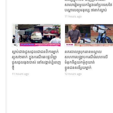
សាលារៀនមួយកន្លែងនៅប្រទេសថៃ
បណ្តាលឲ្យមនុស្ស ៧នាក់ស្លាប់
11 hours ago
ស្លាប់ជាងជួសជុលជាជនពិការម្នាក់
នគរបាលស្រុករតនមណ្ឌល
របួស២នាក់ ក្នុងករណីឆេះផ្ទះវិឡា
សហការបង្រ្កាបករណីរំលោភលើ
ជួសជុលធុងបាស់ នៅសង្កាត់ភ្នំពេញ
ទំនុកចិត្តយកម៉ូតូឃាត់
ថ្មី
ខ្លួនជនសង័្សយម្នាក់
11 hours ago
12 hours ago