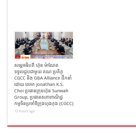
សម្ដេចធិបតី ហ៊ុន ម៉ាណែត
ទទួលជួបជាមួយ គណៈប្រតិភូ
CGCC និង GBA Alliance ដឹកនាំ
ដោយ លោក Jonathan K.S.
Choi ប្រធានក្រុមហ៊ុន Sunwah
Group, ប្រធានសភាពាណិជ្ជ
កម្មចិនប្រចាំទីក្រុងហុងកុង (CGCC)
12 hours ago