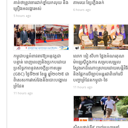
គាត់ថាត្រូវចោរដាក់ថ្នាំយកលុយ និង
តាមរយៈខ្សែភ្លើងឆក់
គ្រឿងអលង្ការអស់
6 hours ago
5 hours ago
កម្ពុជាបន្តអំពាវនាវឱ្យអនុវត្តជា
លោក ទៀ សីហា ថ្លែងអំណរគុណ
បន្ទាន់ ពេញលេញនិងប្រកបដោយ
ម៉ាឡេស៊ីក្នុងការ សម្របសម្រួល
ប្រសិទ្ធភាពនូវសេចក្តីប្រកាសរួម
ស្វែងរកដំណោះស្រាយដោយសន្តិវិធី
(GBC) ថ្ងៃទី២៧ ខែធ្នូ ឆ្នាំ២០២៥ ជា
និងផ្អែកលើច្បាប់អន្តរជាតិទៅលើ
ពិសេសការវាស់វែងនិងបោះបង្គោល
បញ្ហាព្រំដែនកម្ពុជា-ថៃ
ព្រំដែន
11 hours ago
11 hours ago
សិស្សថ្នាក់ទី៩ បាញ់ប្រហារនៅ