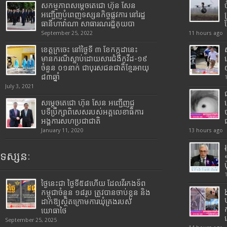
សកម្មភាពសម្តេចតេជោ ហ៊ុន សែន
អញ្ជើញបំពេញទស្សនកិច្ចផ្លូវការ នៅរដ្ឋ
ធានីហាវ៉ាណា សាធារណរដ្ឋគុយបា
September 25, 2022
11 hours ago
ខេត្តក្រចេះ នៅថ្ងៃទី ៣ ខែកក្កដានេះ
មានករណីស្លាប់ដោយសារជំងឺកូវីដ-១៩
ចំនួន ០១នាក់ ជាបុរសជនជាតិខ្មែរអាយុ
៨៣ឆ្នាំ
July 3, 2021
សម្តេចតេជោ ហ៊ុន សែន អញ្ជើញជួ
បទីប្រឹក្សាពិសេសរបស់អគ្គលេខាធិការ
អង្គការសហប្រជាជាតិ
January 11, 2020
13 hours ago
ទស្សនៈ
ថ្ងៃនេះជា ថ្ងៃទី៥៨ហើយ ដែលវីរកងទ័ព
កម្ពុជាចំនួន ១៨រូប ត្រូវបានចាប់ខ្លួន និង
ដាក់ឱ្យស្ថិតក្រោមការឃុំគ្រងរបស់
យោធាថៃ
September 25, 2025