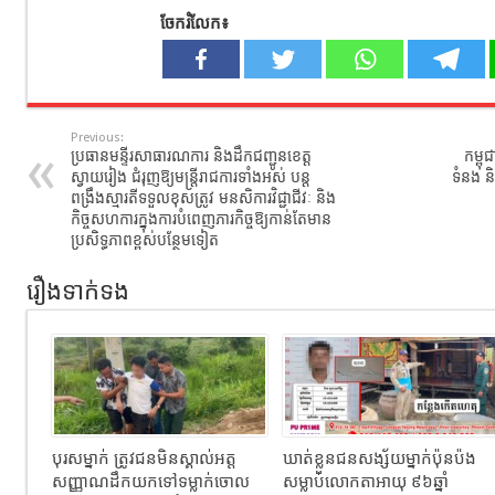
ចែករំលែក៖
Previous:
ប្រធានមន្ទីរសាធារណការ និងដឹកជញ្ជូនខេត្ត
កម្ពុ
ស្វាយរៀង ជំរុញឱ្យមន្ត្រីរាជការទាំងអស់ បន្ត
ទំនង និ
ពង្រឹងស្មារតីទទួលខុសត្រូវ មនសិការវិជ្ជាជីវៈ និង
កិច្ចសហការក្នុងការបំពេញភារកិច្ចឱ្យកាន់តែមាន
ប្រសិទ្ធភាពខ្ពស់បន្ថែមទៀត
រឿងទាក់ទង
បុរសម្នាក់ ត្រូវជនមិនស្គាល់អត្ត
ឃាត់ខ្លួនជនសង្ស័យម្នាក់ប៉ុនប៉ង
សញ្ញាណដឹកយកទៅទម្លាក់ចោល
សម្លាប់លោកតាអាយុ ៩៦ឆ្នាំ