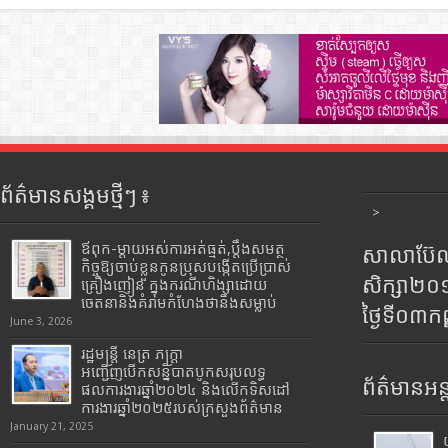
ព័ត៌មានសង្គមថ្មីៗ ៖
>
ឪពុក-ម្ដាយអស់ការអត់ធ្មត់,ប្ដឹងសមត្ថ
សាលាប៊ែលធ
កិច្ចឱ្យចាប់ខ្លួនកូនប្រុសបង្កើតប្រើប្រាស់
សិក្សា២
គ្រឿងញៀន ក្នុងករណីហិង្សាដោយ
ចេតនានិងគំរាមកំហែងថានឹងសម្លាប់
ថ្ងៃទី០៣ក
June 3, 2026
រដ្ឋមន្រ្តី​ នេត្រ​ ភក្ត្រា​
អញ្ជើញបើកសន្និបាតបូកសរុបលទ្ធ
ព័ត៌មានអន្
ផលការងារឆ្នាំ២០២៤ និងលើកទិសដៅ
ការងារឆ្នាំ២០២៥របស់​ក្រសួង​ព័ត៌មាន​
January 21, 2025