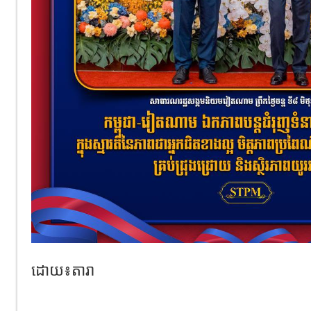
ដោយ៖តារា