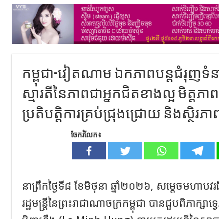
កម្ពុជា-វៀតណាម ឯកភាពបន្តជំរុញទំនាក់
ស្មារតីនៃភាពជាអ្នកជិតខាងល្អ មិត្តភ
ប្រតិបត្តិការគ្រប់ជ្រុងជ្រោយ និងស្ថិរភ
ចែករំលែក៖
នាព្រឹកថ្ងៃទី៨ ខែមិថុនា ឆ្នាំ២០២៦, សម្តេចមហាប
រដ្ឋមន្ត្រីនៃព្រះរាជាណាចក្រកម្ពុជា បានជួបពិភាក្សា