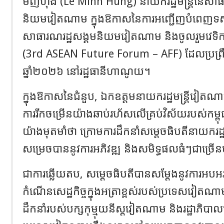
មិញហ៊ឹង (Le Minh Hung) នាយករដ្ឋមន្ត្រីនៃសាធ
និយមវៀតណាម ក្នុងឱកាសនៃការអញ្ជើញបំពេញទស្សនក
សាធារណរដ្ឋសង្គមនិយមវៀតណាម និងចូលរួមវេទ
(3rd ASEAN Future Forum – AFF) ដែលប្រព្រឹត្
ឆ្នាំ២០២៦ នៅរដ្ឋធានីហាណូយ។
ក្នុងឱកាសនៃជំនួប, ឯកឧត្តមនាយករដ្ឋមន្ត្រីវៀតណ
ការរីកចម្រើនយ៉ាងឆាប់រហ័សលើគ្រប់វិស័យរបស់កម្ពុជ
យ៉ាងមុតមាំថា ក្រោមការដឹកនាំសម្តេចធិបតីនាយករដ្ឋមន
សម្រេចបាននូវការអភិវឌ្ឍ និងសមិទ្ធផលធំៗជាច្រើ
ជាការឆ្លើយតប, សម្តេចធិបតីបានសម្តែងនូវការអ
កំណើនសេដ្ឋកិច្ចក្នុងអត្រាខ្ពស់របស់ប្រទេសវៀតណ
ដឹកនាំរបស់បក្សកុម្មុយនីស្តវៀតណាម និងរដ្ឋាភិ