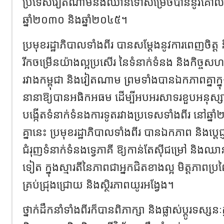
ប្រទេសវៀតណាមនឹងឈានទៅសម្រេចបាននូវគោលដៅ
ឆ្នាំ២០៣០ និងឆ្នាំ២០៤៥។
ប្រមុខរដ្ឋាភិបាលទាំងពីរ បានសម្តែងនូវការពេញចិត្ត
រីកចម្រើនយ៉ាងល្អប្រសេីរ នៃទំនាក់ទំនង និងកិច្ចសហប
រវាងកម្ពុជា និងវៀតណាម ព្រមទាំងបានឯកភាពគ្នាក្នុង
នានាឱ្យបានអធិកអធម ដើម្បីអបអរសាទរខួបអនុស្សា
បង្កើតទំនាក់ទំនងការទូតរវាងប្រទេសទាំងពីរ នៅឆ
គ្នានេះ ប្រមុខរដ្ឋាភិបាលទាំងពីរ បានឯកភាព និងប្តេជ្ញា
ជំរុញទំនាក់ទំនងទ្វេភាគី ឱ្យកាន់តែស៊ីជម្រៅ និងឈា
ទៀត ក្នុងស្មារតីនៃភាពជាអ្នកជិតខាងល្អ មិត្តភាពប្រ
គ្រប់ជ្រុងជ្រោយ និងស្ថិរភាពយូរអង្វែង។
ថ្នាក់ដឹកនាំទាំងពីរក៏បានពិភាក្សា និងផ្លាស់ប្តូរទស្សន