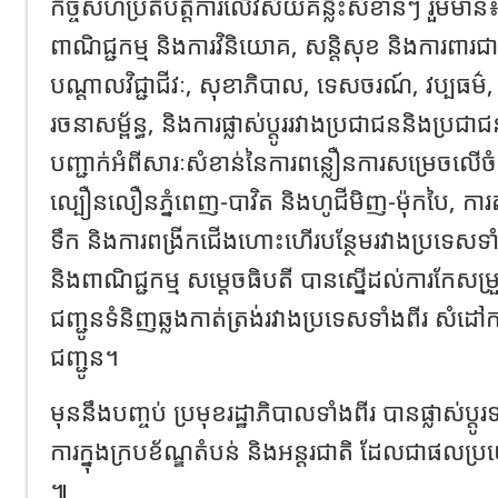
កិច្ចសហប្រតិបត្តិការលើវិស័យគន្លឹះសំខាន់ៗ រួមមា
ពាណិជ្ជកម្ម និងការវិនិយោគ, សន្តិសុខ និងការពារជាត
បណ្តាលវិជ្ជាជីវៈ, សុខាភិបាល, ទេសចរណ៍, វប្បធម៌,
រចនាសម្ព័ន្ធ, និងការផ្លាស់ប្តូររវាងប្រជាជននិងប្រ
បញ្ជាក់អំពីសារៈសំខាន់នៃការពន្លឿនការសម្រេចលើចំណ
ល្បឿនលឿនភ្នំពេញ-បាវិត និងហូជីមិញ-ម៉ុកបៃ, ការតភ្
ទឹក និងការពង្រីកជើងហោះហើរបន្ថែមរវាងប្រទេសទាំងព
និងពាណិជ្ជកម្ម សម្តេចធិបតី បានស្នេីដល់ការកែសម្រ
ជញ្ជូនទំនិញឆ្លងកាត់ត្រង់រវាងប្រទេសទាំងពីរ សំ
ជញ្ជូន។
មុននឹងបញ្ចប់ ប្រមុខរដ្ឋាភិបាលទាំងពីរ បានផ្លាស់ប្តូ
ការក្នុងក្របខ័ណ្ឌតំបន់ និងអន្តរជាតិ ដែលជាផលប្
៕