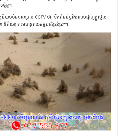
្ព័ន្ធ។
មចិនបានប្រាប់ CCTV ថា “ទឹកជំនន់ខ្លាំងអាចបំផ្លាញផ្លូវថ្នល់
ហានិភ័យគ្រោះមហន្តរាយធម្មជាតិធ្ងន់ធ្ងរ”៕