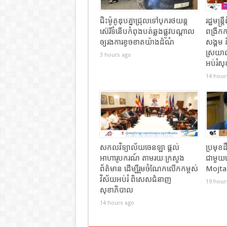
ជិះម៉ូតូឌុបគ្នាជ្រុលទៅបុករថយន្ត
រដ្ឋមន្
ស៊េរីទំនើបកំពុងបត់ឆ្លងផ្លូវបណ្តាល
ពង្រីក
ឲ្យរងការខូចខាតយ៉ាងដំណំ
សង្គម ន
ស្រយាល 
3 hours ago
អប់រំ
14 hour
សកលវិទ្យាល័យចេនឡា ផ្តល់
ប្រមុខដ
អាហារូបករណ៍ តាមរយៈក្រសួង
ជាមួយ
ព័ត៌មាន ដើម្បីរួមចំណែកលើកកម្ពស់
Mojta
វិស័យអប់រំ ពិសេសជំនាញ
19 hour
សុខាភិបាល
14 hours ago