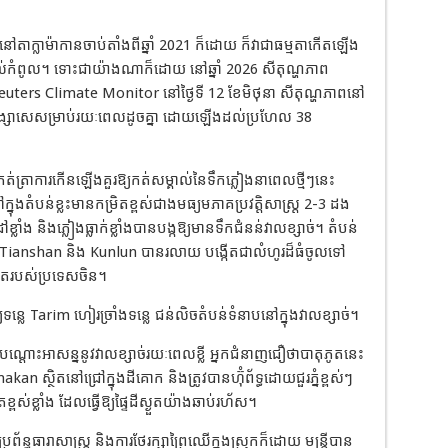
តាក្លាម៉ាកានចាប់តាំងពីឆ្នាំ 2021 ក៏ដោយ ក៏វាជាធម្មតាកើតឡើង
ំពូល។ ទោះជាយ៉ាងណាក៏ដោយ នៅឆ្នាំ 2026 សីតុណ្ហភាព
ters Climate Monitor នៅថ្ងៃទី 12 ខែមិថុនា សីតុណ្ហភាពនៅ
 អង្សាសេសម្រាប់រយៈពេលដូចគ្នា ដោយឡើងដល់ប្រហែល 38
់ត្រាការកើនឡើងគួរឱ្យកត់សម្គាល់នៃទឹកភ្លៀងនាពេលថ្មីៗនេះ
ងតំបន់ខ្លះមានកម្រិតខ្ពស់ជាងមធ្យមភាគប្រវត្តិសាស្ត្រ 2-3 ដង
ខ្លាំង និងភ្លៀងធ្លាក់ខ្លាំងបានបង្កឱ្យមានទឹកជំនន់វាលខ្សាច់។ តំបន់
នុងភ្នំ Tianshan និង Kunlun បានរលាយ បង្កើតជាលំហូរដ៏ធំចូលទៅ
ំផុតរបស់ប្រទេសចិន។
 Tarim ហៀរច្រាំងទន្លេ ជន់លិចតំបន់ទំនាបនៅក្នុងវាលខ្សាច់។
ដោះអាសន្ននូវវាលខ្សាច់រយៈពេលខ្លី អ្នកជំនាញជឿថាបាតុភូតនេះ
kan ស្ថិតនៅជ្រៅក្នុងដីគោក និងត្រូវបានហ៊ុំព័ទ្ធដោយជួរភ្នំខ្ពស់ៗ
ខ្លាំង ដែលធ្វើឱ្យផ្ទៃដីស្ងួតយ៉ាងឆាប់រហ័ស។
ន្ធធារាសាស្រ្ត និងការថែរក្សាព្រៃឈើក្នុងស្រុកក៏ដោយ មន្ត្រីបាន