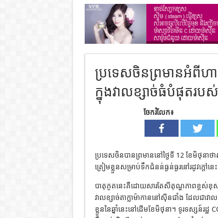
ប្រទេសចិនព្រមានអំពីហាន
ក្នុងវាលខ្សាច់ធំបំផុតរប
ចែករំលែក៖
ប្រទេសចិនបានព្រមាននៅថ្ងៃទី 12 ខែមិថុនាថ
ត្រៀមខ្លួនសម្រាប់ទឹកជំនន់ធ្ងន់ធ្ងរនៅរដូវក្តៅនេ
បាតុភូតនេះគឺដោយសារតែសីតុណ្ហភាពខ្ពស់ខុសព
វាលខ្សាច់តាក្លាម៉ាកាននៅស៊ីនជាំង ដែលជាវាល
ខ្លួននៃឆ្នាំនេះនៅដើមខែមិថុនា។ ទូរទស្សន៍រដ្