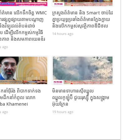
ត្រីព័ត៌មាន លើកទឹកចិត្ត WMC
ក្រសួងព័ត៌មាន និង Smart ចាប់ដៃ
ការផ្សព្វផ្សាយតាមបណ្តាញ
គ្នាប្រយុទ្ធប្រឆាំងព័ត៌មានក្លែងក្លាយ
ិងវិទ្យុដល់តំបន់ដាច់
និងលើកកម្ពស់សុវត្ថិភាពឌីជីថល
ដើម្បីលើកកម្ពស់កម្មវិធី
14 hours ago
សុខភាព និងសមភាពយេនឌ័រ
s ago
ឹកនាំអ៊ីរ៉ង់ ពិបាកទាក់ទង
មិនមានទាហានស៊ីឈ្នួល
មេដឹកនាំកំពូល លោក
ឈ្នួលកូឡុំប៊ី ជួយរុស្ស៊ី ក្នុងសង្រ្គាម
ba Khamenei
អ៊ុយក្រែន
s ago
19 hours ago