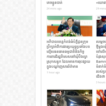
គេចខ្លួនបាត់
«យោធា»
24 mins ago
29 mins
អភិបាលខេត្តកំពង់ធំបំភ្លឺជូនក្រុម
សម្តេច
ប្រឹក្សាអំពីការងារប្រយុទ្ធប្រឆាំងបទ
ថ្មីម្ត
ល្មើសធនធានធម្មជាតិនិងកិច្ច
ទៅលើអ
ការពារដីរដ្ឋពិសេសនៅឃុំបឹងល្វា
បំរុងស
ស្រុកសន្ទុក ដែលមានការចុះផ្សាយ
Bamrun
ក្នុងបណ្តាញសារព័ត៌មាន
ទំនាក់ទ
របស់ប
1 hour ago
ជើង​ថា
3 hours