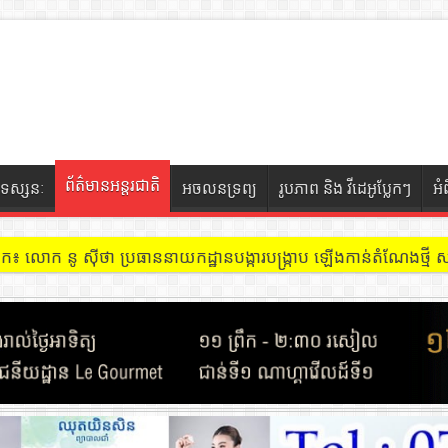
ព័ត៌មានអន្តរជាតិ
ទស្សនៈ
អចលនទ្រព្យ
រូបភាព និង វីដេអូប្លែកៗ
អំ
ចៀក ៖ អគារ Sky 31 នៅខណ្ឌទួលគោក មានអ្នកជួលបន្ទប់បើកល្បែងសុីសង