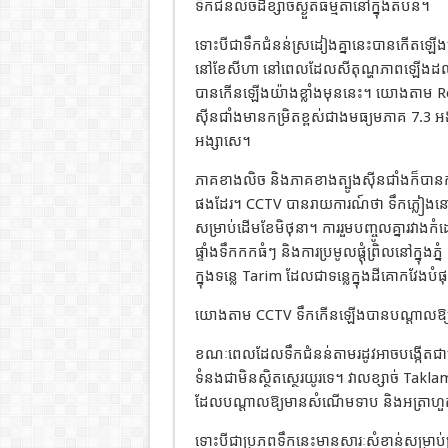
ទឹកជន់លិចដីខ្សាច់ស្ងួតធម្មតានៅក្នុងតំបន់។
ទោះបីជាទឹកជំនន់ស្រដៀងគ្នានេះបានកើតឡើងនៅ
នៅខែសីហា នៅពេលដែលសីតុណ្ហភាពឡើងដល់ក
បានកើនឡើងយ៉ាងខ្លាំងមុននេះ។ យោងតាម Reu
ស៊ីនជាំងមានកម្រិតខ្ពស់ជាងមធ្យមភាគ 7.3
អង្សាសេ។
ភាគខាងលិច និងភាគខាងត្បូងស៊ីនជាំងក៏បានកត
ផងដែរ។ CCTV បានរាយការណ៍ថា ទឹកភ្លៀងនៅក្នុ
សម្រាប់ដើមខែមិថុនា។ ការរួមបញ្ចូលគ្នារវាងកំដៅ
ផ្ទាំងទឹកកកធំៗ និងការប្រមូលផ្តុំព្រិលនៅក្
ក្នុងទន្លេ Tarim ដែលជាទន្លេក្នុងដីគោកវែងប
យោងតាម CCTV ទឹកកើនឡើងបានបណ្តាលឱ្យទន្លេ
ខណៈពេលដែលទឹកជំនន់តាមរដូវអាចបង្កើតជាបណ្
ទំនងជាមិនស្ថិតស្ថេរយូរទេ។ វាលខ្សាច់ Taklama
ដែលបណ្តាលឱ្យមានសំណើមទាប និងអត្រាហួតខ្ពស់
ទោះបីជាប្រភពទឹកនេះមានសារៈសំខាន់សម្រាប់ប្រព័