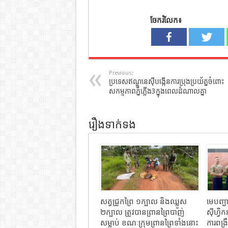
ចែករំលែក៖
Previous:
ប្រទេសឥណ្ឌូនេស៊ីបង្កើនការប្រុងប្រយ័ត្នចំពោះ
សកម្មភាពភ្នំភ្លើង3ក្នុងពេលដំណាលគ្នា
រឿងទាក់ទង
សត្វជ្រូកព្រៃ ១ក្បាល និងឈ្លូស
មេបញ្ជ
២ក្បាល​ ត្រូវបានព្រានព្រៃបាញ់
ស៊ីហ្វិ
សម្លាប់​ ខណៈ​ក្រុមព្រានព្រៃទាំងនោះ
ការពង្រ