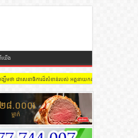
ពីយើង
 នៅជាន់ទី៩ បន្ទប់ ៩០២ !