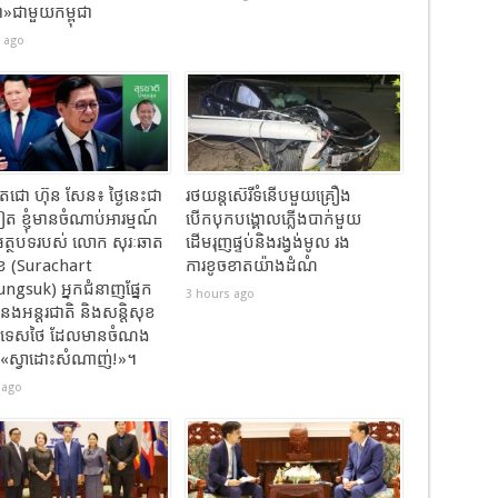
ជាមួយកម្ពុជា
 ago
តេជោ ហ៊ុន សែន៖ ថ្ងៃនេះជា
រថយន្តស៊េរីទំនើបមួយគ្រឿង
ងទៀត ខ្ញុំមានចំណាប់អារម្មណ៍
បើកបុកបង្គោលភ្លើងបាក់មួយ
ត្ថបទរបស់ លោក សុរៈឆាត
ដើមរុញផ្ទប់និងរង្វង់មូល​ រង
ុខ (Surachart
ការខូចខាតយ៉ាងដំណំ
gsuk) អ្នកជំនាញផ្នែក
3 hours ago
ំនងអន្តរជាតិ និងសន្តិសុខ
្រទេសថៃ ដែលមានចំណង
 «ស្វាដោះសំណាញ់!»។
 ago