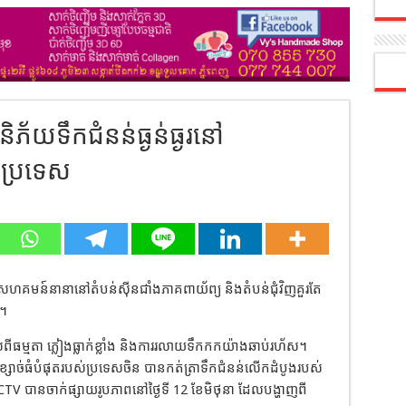
ិភ័យទឹកជំនន់ធ្ងន់ធ្ងរនៅ
ស់ប្រទេស
ាសហគមន៍នានានៅតំបន់ស៊ីនជាំងភាគពាយ័ព្យ និងតំបន់ជុំវិញគួរតែ
ះ។
ីធម្មតា ភ្លៀងធ្លាក់ខ្លាំង និងការរលាយទឹកកកយ៉ាងឆាប់រហ័ស។
ខ្សាច់ធំបំផុតរបស់ប្រទេសចិន បានកត់ត្រាទឹកជំនន់លើកដំបូងរបស់
ឋ CCTV បានចាក់ផ្សាយរូបភាពនៅថ្ងៃទី 12 ខែមិថុនា ដែលបង្ហាញពី