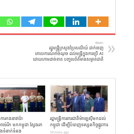
Next:
រដ្ឋមន្រ្តីក្រសួងប្រៃសណីយ៍ ដាក់ចេញ
គោលការណ៍៣ចំណុច ដល់មន្ដ្រីក្នុងការប្រើ AI
ដោយហាមដាច់ខាត បញ្ចូលព័ត៌មានសម្ងាត់ជាតិ
ាការកងនាវាប៉ា
រដ្ឋមន្ត្រីការពារជាតិម៉ាឡេស៊ីមកដល់
កអាម៉េរិក មកកម្ពុជា ស្វែងរក
កម្ពុជា ដើម្បីបំពេញទស្សនកិច្ចផ្លូវការ
ឹងទំនាក់ទំនង
34 mins ago