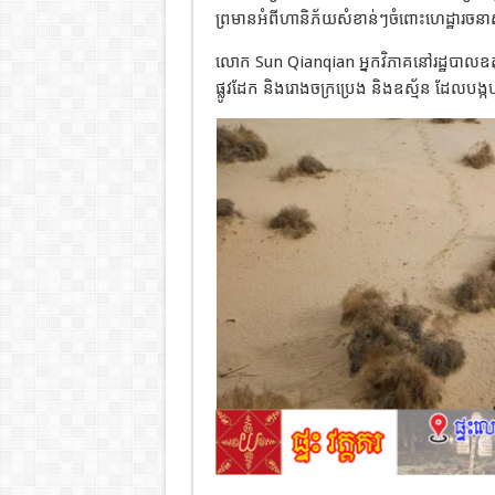
ព្រមានអំពីហានិភ័យសំខាន់ៗចំពោះហេដ្ឋារចនាសម
លោក Sun Qianqian អ្នកវិភាគនៅរដ្ឋបាលឧតុនិយ
ផ្លូវដែក និងរោងចក្រប្រេង និងឧស្ម័ន ដែលបង្ក