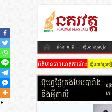
ព័ត៌មានជាតិ
ខ្សឹបដាក់ត្រចៀក
ព័ត៌មានទាន់ហេតុការណ៍៖
ខ្សឹបដាក់ត្រ