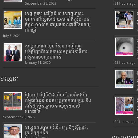
September 25, 2022
21 hours ago
ខេត្តក្រចេះ នៅថ្ងៃទី ៣ ខែកក្កដានេះ
មានករណីស្លាប់ដោយសារជំងឺកូវីដ-១៩
ចំនួន ០១នាក់ ជាបុរសជនជាតិខ្មែរអាយុ
៨៣ឆ្នាំ
July 3, 2021
សម្តេចតេជោ ហ៊ុន សែន អញ្ជើញជួ
បទីប្រឹក្សាពិសេសរបស់អគ្គលេខាធិការ
អង្គការសហប្រជាជាតិ
January 11, 2020
23 hours ago
ទស្សនៈ
ថ្ងៃនេះជា ថ្ងៃទី៥៨ហើយ ដែលវីរកងទ័ព
កម្ពុជាចំនួន ១៨រូប ត្រូវបានចាប់ខ្លួន និង
ដាក់ឱ្យស្ថិតក្រោមការឃុំគ្រងរបស់
យោធាថៃ
September 25, 2025
24 hours ago
ទស្សនៈសង្គម ៖ រំលឹក! ក្របីៗស៊ីស្រូវ ,
ក្រពើៗក្នុងទឹក
អចលនទ្រព