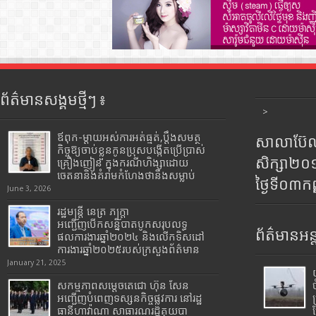
ព័ត៌មានសង្គមថ្មីៗ ៖
>
ឪពុក-ម្ដាយអស់ការអត់ធ្មត់,ប្ដឹងសមត្ថ
សាលាប៊ែលធ
កិច្ចឱ្យចាប់ខ្លួនកូនប្រុសបង្កើតប្រើប្រាស់
សិក្សា២
គ្រឿងញៀន ក្នុងករណីហិង្សាដោយ
ចេតនានិងគំរាមកំហែងថានឹងសម្លាប់
ថ្ងៃទី០៣ក
June 3, 2026
រដ្ឋមន្រ្តី​ នេត្រ​ ភក្ត្រា​
អញ្ជើញបើកសន្និបាតបូកសរុបលទ្ធ
ព័ត៌មានអន្
ផលការងារឆ្នាំ២០២៤ និងលើកទិសដៅ
ការងារឆ្នាំ២០២៥របស់​ក្រសួង​ព័ត៌មាន​
January 21, 2025
សកម្មភាពសម្តេចតេជោ ហ៊ុន សែន
អញ្ជើញបំពេញទស្សនកិច្ចផ្លូវការ នៅរដ្ឋ
ធានីហាវ៉ាណា សាធារណរដ្ឋគុយបា