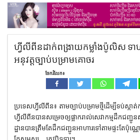
ហ្វីលីពីនដាក់ពង្រាយកម្លាំងប៉ូលិស
អនុវត្តច្បាប់បម្រាមគោចរ
ចែករំលែក៖
ប្រទេសហ្វីលីពីន៖ តាមច្បាប់​បម្រាមថ្មីដើម្បីទប់ស្កាត់ក
ហ្វីលីពីនបានសម្រេចឲ្យផ្អាករាល់សេវាកម្មដឹកជញ
ដ្ឋានបានត្រឹមតែ​ដឹកជញ្ជូនអាហារ​ទៅតាមផ្ទះតែប៉
កែសម្ផស្ស…ត្រូវបិទទ្វារ​។