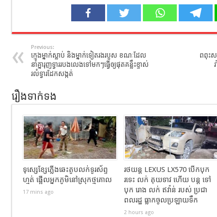
Previous:
ក្មេងម្នាក់ស្លាប់ និងម្នាក់ទៀតរងរបួស ខណៈដែល
ពពុះសណ
នាំគ្នារុញទ្វាររបងលេង​ទៅមកៗធ្វើឲ្យផុតគន្លឹះខ្ទាស់
រ
រលំទ្វារដែកសង្កត់
រឿងទាក់ទង
ទុស្សេខ្សែភ្លើងឆេះតូបលក់ទូរស័ព្ទ
រថយន្ដ LEXUS LX570 បេីកបុក
ហ្មត់ ផ្អើលអ្នកភូមិនៅស្រុកថ្មគោល
រទេះ លក់ គុយទាវ ហេីយ បន្ត ទៅ
បុក រោង លក់ ឥវ៉ាន់ របស់ ប្រជា
17 mins ago
ពលរដ្ឋ ធ្លាកចូលប្រឡាយទឹក
2 hours ago