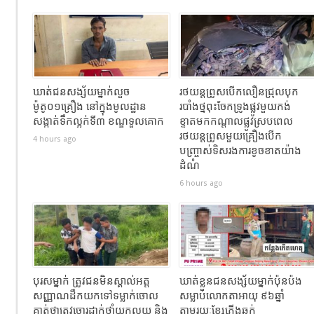
ឃាត់ជនសង្ស័យម្នាក់លួច
រថយន្តព្រូសបើកលឿនជ្រុលបុក
ម៉ូតូ០១គ្រឿង នៅក្នុងមូលដ្ឋាន
របាំងថ្នពុះចែកទ្រូងផ្លូវមួយកង់
សង្កាត់ទឹកល្អក់ទី៣ ខណ្ឌទួលគោក
ខ្ទាតមកកណ្តាលផ្លូវស្របពេល
រថយន្តព្រូសមួយគ្រឿងបើក
4 hours ago
បញ្ច្រាស់ទិសរងការខូចខាតយ៉ាង
ដំណំ
6 hours ago
បុរសម្នាក់ ត្រូវជនមិនស្គាល់អត្ត
ឃាត់ខ្លួនជនសង្ស័យម្នាក់ប៉ុនប៉ង
សញ្ញាណដឹកយកទៅទម្លាក់ចោល
សម្លាប់លោកតាអាយុ ៩៦ឆ្នាំ
គាត់ថាត្រូវចោរដាក់ថ្នាំយកលុយ និង
តាមរយៈខ្សែភ្លើងឆក់