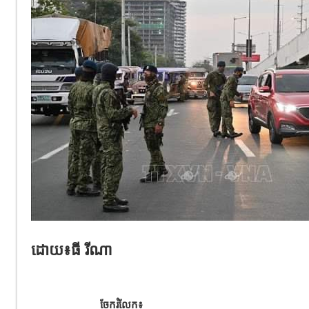
ដោយ៖ធី រីណា
ចែករំលែក៖