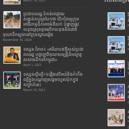
March 16, 2025
ប្រជាពលរដ្ឋ រិះគន់អាជ្ញាធរ
សង្កាត់គយត្របែកថា បើកដៃឲ្យក្រុម
អាជីវកម្មដឹកអាចម៍ដីលក់ បំផ្លាញផ្លូវ
បេតុងស្រុតខូចរបើកបេតុងនិងដាច់
ទុយោទឹកស្អាតនៅក្រុងស្វាយរៀង
November 30, 2024
ទស្សនៈវិភាគ៖ «ឥរិយាបថថ្មីរបស់ប្រជា
ពលរដ្ឋ បង្ហាញពីគុណសម្បត្តិដ៏អស្ចារ្យ
របស់មេដឹកនាំកម្ពុជា»
April 1, 2021
ទស្សនល្ងីល្ងើ÷៤រឿងសើចយំនិងកំហឹង
ល្បីក្នុងបណ្តាញសង្គមហ្វេសប៊ុកក្នុង
សប្តាហ៍នេះ
March 16, 2021