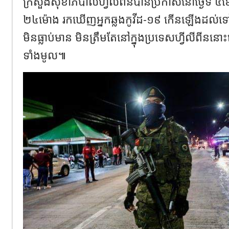
ក្រសួងសុខាភិបាលហ្វីលីពីនបានប្រកាសនៅថ្ងៃទី ៤ខ
២៤ម៉ោង​ រកឃើញអ្នកឆ្លងកូវីដ​-១៩ កើនឡើងដល់ទៅ 
មិនធ្លាប់មាន មិន​ត្រឹមតែនៅក្នុងប្រទេសហ្វីលីពី
ទាំងមូល៕