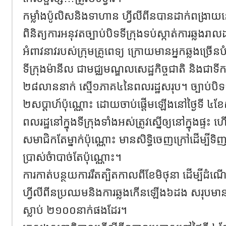
កម្លាំងប៉ូលិសនិងទាហាន ហ្វីលីពីន​បានដាក់ពង្រាយនៅទ
ពិនិត្យ​ការអនុវតច្បាប់បិទទីក្រុង​ទប់ស្កាត់ការឆ្លងរ
អំពាវនាវរបស់ក្រុមគ្រូពេទ្យ ក្រោយមានអ្នកឆ្លងច្រើនប
ទីក្រុងម៉ានីល ជាមជ្ឈមណ្ឌលសេដ្ឋកិច្ចជាតិ​​ និងជាទ
២៨លាននាក់ ស្មើ​១ភាគ​៤នៃពលរដ្ឋសរុប។ ច្បាប់បិទទី
២សប្តាហ៍ប៉ុណ្ណោះ ដោយចាប់ផ្តើមឡើងនៅថ្ងៃទី ៤
ពលរដ្ឋនៅក្នុងទីក្រុងទាំងអស់ត្រូវស្នើឲ្យនៅក្នុងផ្ទះ
សមាជិកតែម្នាក់ប៉ុណ្ណោះ មានសិទ្ធិចេញក្រៅដើម្បីទិ
ប្រាស់ចំាបាច់តែប៉ុណ្ណោះ​។
ការកាត់បន្ថយការរឹតត្បិត​កាលពីខែមិថុនា ដើម្បីដំណើរក
ហ្វីលីពីនប្រឈមនិងការឆ្លងកើនឡើង៦ដង សរុបមានអ
ស្លាប់ ២១០០នាក់ផងដែរ។