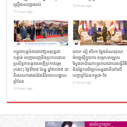
គ្រឿងអលង្ការអស់
16 hours ago
15 hours ago
កម្ពុជាបន្តអំពាវនាវឱ្យអនុវត្តជា
លោក ទៀ សីហា ថ្លែងអំណរគុណ
បន្ទាន់ ពេញលេញនិងប្រកបដោយ
ម៉ាឡេស៊ីក្នុងការ សម្របសម្រួល
ប្រសិទ្ធភាពនូវសេចក្តីប្រកាសរួម
ស្វែងរកដំណោះស្រាយដោយសន្តិវិធី
(GBC) ថ្ងៃទី២៧ ខែធ្នូ ឆ្នាំ២០២៥ ជា
និងផ្អែកលើច្បាប់អន្តរជាតិទៅលើ
ពិសេសការវាស់វែងនិងបោះបង្គោល
បញ្ហាព្រំដែនកម្ពុជា-ថៃ
ព្រំដែន
21 hours ago
21 hours ago