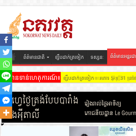
ព័ត៌មានអន្តរជា
ព័ត៌មានជាតិ
ខ្សឹបដាក់ត្រចៀក
ទស្សនៈ
ព័ត៌មានទាន់ហេតុការណ៍៖
ខ្សឹបដាក់ត្រចៀក ៖ អគារ Sky 31 នៅ