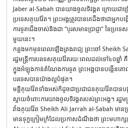
Jaber al-Sabah បានយាងចូលទិវង្គត ក្រោយជាច្រើ
ប្រទេសគុយវ៉ែត។ ព្រះអង្គត្រូវបានគេដឹងថាជាអ្នកបង្កើ
ការទូតជើងចាស់និងជា “បុរសមានប្រាជ្ញា” នៃប្រទ
មួយនេះ។
កន្លងមកមុនពេលឡើងគ្រងរាជ្យ ព្រះចៅ Sheikh Sa
រដ្ឋមន្ត្រីការបរទេស​គុយវ៉ែតរយៈពេលដល់ទៅ៤០ឆ្នាំ
ក្នុងអំឡុងកាន់តំណែងការទូត ​ព្រះអង្គ​បានបង្ក
បរទេសបានយ៉ាងល្អបំផុត​។
មន្តីគុយវ៉ែត​ទាំងអស់ក៏ដូចជាប្រជាជនគុយវ៉ែតបានបង្
ស្តាយចំពោះ​​ការយាងចូលទិវង្គតរបស់ព្រះអង្គ​។ រដ្ឋមន្
វាំង​គុយវ៉ែត Sheikh Ali Jarrah al-Sabah មា
មានទុក្ខក្រៀមក្រំដែលប្រកាសដំណឹងថា ព្រះមហាក្