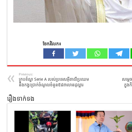
ចែករំលែក៖
Previous:
ក្របខ័ណ្ឌ Serie A របស់ប្រទេសអុីតាលីប្រឈម
សម្ដេ
នឹងកង្វះប្រាក់ចំណូលចំនួន៥៨៣លានដុល្លារ
ក្នុង
រឿងទាក់ទង