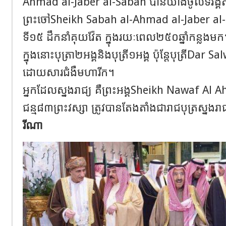
Ahmad al-Jaber al-Sabah បានយាងចូលទិវង្គ
ព្រះចៅ​Sheikh Sabah al-Ahmad al-Jaber al-
ទី១៥​ ដឹកនាំគុយវ៉ែត ក្នុងរយៈពេល​២៥០ឆ្នាំកន្លងមក​
ក្នុងនោះបុត្រា​២អង្គនិងបុត្រី១អង្គ ប៉ុន្តែបុត្រីDar 
ដោយសារជំងឺមហារីក​។
អ្នកដែលស្នងរាជ្យ គឺព្រះអង្គ​Sheikh Nawaf Al
ជន្ម៨៣ព្រះវស្សា ត្រូវបានតែងតាំងជារាជបុត្រស្នងរា
រីណា