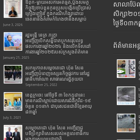
ឪពុក-ម្ដាយអស់ការអត់ធ្មត់,ប្ដឹងសមត្ថ
សាលាប៊ែលធ
កិច្ចឱ្យចាប់ខ្លួនកូនប្រុសបង្កើតប្រើប្រាស់
សិក្សា២
គ្រឿងញៀន ក្នុងករណីហិង្សាដោយ
ចេតនានិងគំរាមកំហែងថានឹងសម្លាប់
ថ្ងៃទី០៣ក
June 3, 2026
រដ្ឋមន្រ្តី​ នេត្រ​ ភក្ត្រា​
អញ្ជើញបើកសន្និបាតបូកសរុបលទ្ធ
ព័ត៌មានអន្
ផលការងារឆ្នាំ២០២៤ និងលើកទិសដៅ
ការងារឆ្នាំ២០២៥របស់​ក្រសួង​ព័ត៌មាន​
January 21, 2025
សកម្មភាពសម្តេចតេជោ ហ៊ុន សែន
អញ្ជើញបំពេញទស្សនកិច្ចផ្លូវការ នៅរដ្ឋ
ធានីហាវ៉ាណា សាធារណរដ្ឋគុយបា
September 25, 2022
ខេត្តក្រចេះ នៅថ្ងៃទី ៣ ខែកក្កដានេះ
មានករណីស្លាប់ដោយសារជំងឺកូវីដ-១៩
ចំនួន ០១នាក់ ជាបុរសជនជាតិខ្មែរអាយុ
៨៣ឆ្នាំ
July 3, 2021
សម្តេចតេជោ ហ៊ុន សែន អញ្ជើញជួ
បទីប្រឹក្សាពិសេសរបស់អគ្គលេខាធិការ
អង្គការសហប្រជាជាតិ