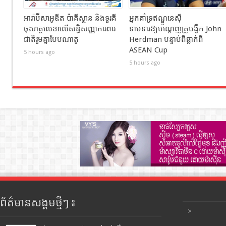
អារ៉ាប៊ីសាអូឌីត ប៉ាគីស្ថាន និងទួរគី
អ្នកគាំទ្រឥណ្ឌូនេស៊ី
ចុះហត្ថលេខាលើសន្ធិសញ្ញាការពារ
ទាមទារឱ្យបណ្តេញគ្រូបង្វឹក John
ជាតិរួមគ្នាបែបណាតូ
Herdman បន្ទាប់ពីធ្លាក់ពី
ASEAN Cup
5 hours ago
5 hours ago
ព័ត៌មានសង្គមថ្មីៗ ៖
>