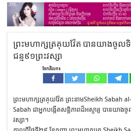
ព្រះមហាក្សត្រគុយវ៉ែត បានយាងចូលទិវង្
ជន្ម៩១ព្រះវស្សា
ចែករំលែក៖
ព្រះមហាក្សត្រគុយវ៉ែត ព្រះនាមSheikh Sabah a
Sabah ជាអ្នកបង្កើតសន្តិភាពដ៏អស្ចារ្យ បានយាងចូលទិ
វស្សា។
កាលពីថ្ងៃទី​២៩ ខែកញ្ញា ព្រះមហាក្សត្រ Sheikh