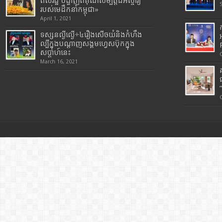
ពលរដ្ឋ បង្ហាញពីគុណសម្បត្តិដ៏អស្ចារ្យ
របស់មេដឹកនាំកម្ពុជា»
April 1, 2021
ទស្សនល្ងីល្ងើ÷៤រឿងសើចយំនិងកំហឹង
ល្បីក្នុងបណ្តាញសង្គមហ្វេសប៊ុកក្នុង
សប្តាហ៍នេះ
March 16, 2021