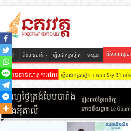
ព័ត៌មានអន្តរជា
ព័ត៌មានជាតិ
ខ្សឹបដាក់ត្រចៀក
ទស្សនៈ
ព័ត៌មានទាន់ហេតុការណ៍៖
ខ្សឹបដាក់ត្រចៀក ៖ អគារ Sky 31 នៅ