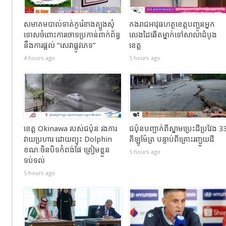
សមាគមបាល់ទាត់កូរ៉េខាងត្បូងសុំ
កងរាជឣាវុធហត្ថខេត្តបញ្ជូនអ្នក
ទោសចំពោះការចោទប្រកាន់ពាក់ព័ន្ធ
លេងដៃឆើតម្នាក់ទៅសាលាដំបូង
នឹងការផ្តល់ “សេវាផ្លូវភេទ”
ខេត្ត
4 hours ago
5 hours ago
ខេត្ត Okinawa របស់ជប៉ុន រងការ
ជប៉ុនបញ្ជាក់ពីស្នាមប្រេះដីប្រវែង 3
វាយប្រហារ ដោយព្យុះ Dolphin
គីឡូម៉ែត្រ បន្ទាប់ពីគ្រោះរញ្ជួយដី
ខណៈចិនបិទកំពង់ផែ ត្រៀមខ្លួន
5 hours ago
ទប់ទល់
5 hours ago