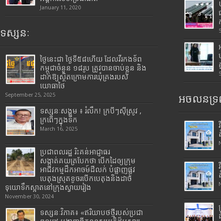
January 11, 2020
ទស្សនៈ
ថ្ងៃនេះជា ថ្ងៃទី៥៨ហើយ ដែលវីរកងទ័ព
កម្ពុជាចំនួន ១៨រូប ត្រូវបានចាប់ខ្លួន និង
ដាក់ឱ្យស្ថិតក្រោមការឃុំគ្រងរបស់
យោធាថៃ
September 25, 2025
អចលនទ្រព
ទស្សនៈសង្គម ៖ រំលឹក! ក្របីៗស៊ីស្រូវ ,
ក្រពើៗក្នុងទឹក
March 16, 2025
ប្រជាពលរដ្ឋ រិះគន់អាជ្ញាធរ
សង្កាត់គយត្របែកថា បើកដៃឲ្យក្រុម
អាជីវកម្មដឹកអាចម៍ដីលក់ បំផ្លាញផ្លូវ
បេតុងស្រុតខូចរបើកបេតុងនិងដាច់
ទុយោទឹកស្អាតនៅក្រុងស្វាយរៀង
November 30, 2024
ទស្សនៈវិភាគ៖ «ឥរិយាបថថ្មីរបស់ប្រជា