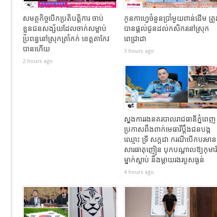
សមត្ថកិច្ចបើកប្រតិបត្តិការ ចាប់
កូនកាហ្វេចំនួនប្រាំមួយពាន់ដើម ត្រូ
ខ្លួនជនសង្ស័យដែលចាក់សម្លាប់
បានផ្តល់ជូនដល់កសិករនៅស្រុក
ប្រពន្ធនៅស្រុកត្រាំកក់ ខេត្តតាកែវ
ពេជ្រាដា
បានហេីយ
3 hours ago
2 hours ago
ស្នងការរងនគរបាលរាជធានីភ្នំពេញ
ប្រកាសពឹងពាក់មេធាវីប្តឹងជនបង្ក
ឈ្មោះ ទ្រី សក្ដដា ករណីបើកបរមាន
សារធាតុញៀន បុកបណ្តាលឱ្យកុមារី
ម្នាក់ស្លាប់ និងម្តាយរងរបួសធ្ងន់
4 hours ago