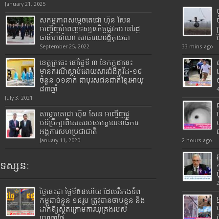
January 21, 2025
សកម្មភាពសម្តេចតេជោ ហ៊ុន សែន
អញ្ជើញបំពេញទស្សនកិច្ចផ្លូវការ នៅរដ្ឋ
ធានីហាវ៉ាណា សាធារណរដ្ឋគុយបា
September 25, 2022
33 mins ago
ខេត្តក្រចេះ នៅថ្ងៃទី ៣ ខែកក្កដានេះ
មានករណីស្លាប់ដោយសារជំងឺកូវីដ-១៩
ចំនួន ០១នាក់ ជាបុរសជនជាតិខ្មែរអាយុ
៨៣ឆ្នាំ
July 3, 2021
សម្តេចតេជោ ហ៊ុន សែន អញ្ជើញជួ
បទីប្រឹក្សាពិសេសរបស់អគ្គលេខាធិការ
អង្គការសហប្រជាជាតិ
January 11, 2020
2 hours ago
ទស្សនៈ
ថ្ងៃនេះជា ថ្ងៃទី៥៨ហើយ ដែលវីរកងទ័ព
កម្ពុជាចំនួន ១៨រូប ត្រូវបានចាប់ខ្លួន និង
ដាក់ឱ្យស្ថិតក្រោមការឃុំគ្រងរបស់
យោធាថៃ