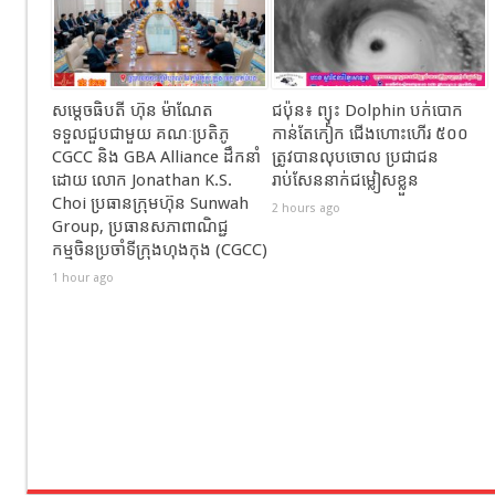
សម្ដេចធិបតី ហ៊ុន ម៉ាណែត
ជប៉ុន៖ ព្យុះ Dolphin បក់បោក
ទទួលជួបជាមួយ គណៈប្រតិភូ
កាន់តែកៀក ជើងហោះហើរ ៥០០
CGCC និង GBA Alliance ដឹកនាំ
ត្រូវបានលុបចោល ប្រជាជន
ដោយ លោក Jonathan K.S.
រាប់សែននាក់ជម្លៀសខ្លួន
Choi ប្រធានក្រុមហ៊ុន Sunwah
2 hours ago
Group, ប្រធានសភាពាណិជ្ជ
កម្មចិនប្រចាំទីក្រុងហុងកុង (CGCC)
1 hour ago