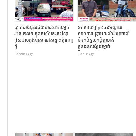
ស្លាប់ជាងជួសជុលជាជនពិការម្នាក់
នគរបាលស្រុករតនមណ្ឌល
របួស២នាក់ ក្នុងករណីឆេះផ្ទះវិឡា
សហការបង្រ្កាបករណីរំលោភលើ
ជួសជុលធុងបាស់ នៅសង្កាត់ភ្នំពេញ
ទំនុកចិត្តយកម៉ូតូឃាត់
ថ្មី
ខ្លួនជនសង័្សយម្នាក់
57 mins ago
1 hour ago