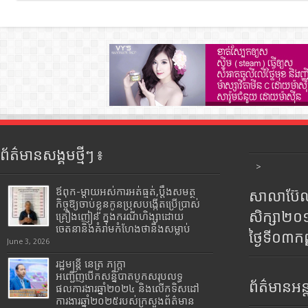
ព័ត៌មានសង្គមថ្មីៗ ៖
>
ឪពុក-ម្ដាយអស់ការអត់ធ្មត់,ប្ដឹងសមត្ថ
សាលាប៊ែលធ
កិច្ចឱ្យចាប់ខ្លួនកូនប្រុសបង្កើតប្រើប្រាស់
សិក្សា២
គ្រឿងញៀន ក្នុងករណីហិង្សាដោយ
ចេតនានិងគំរាមកំហែងថានឹងសម្លាប់
ថ្ងៃទី០៣ក
June 3, 2026
រដ្ឋមន្រ្តី​ នេត្រ​ ភក្ត្រា​
អញ្ជើញបើកសន្និបាតបូកសរុបលទ្ធ
ព័ត៌មានអន្
ផលការងារឆ្នាំ២០២៤ និងលើកទិសដៅ
ការងារឆ្នាំ២០២៥របស់​ក្រសួង​ព័ត៌មាន​