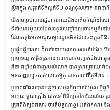
ស្ថិតក្នុង សង្កាត់ទឹកល្អក់ទី២ ខណ្ឌទួលគោក រាជធានី
បេីតាមប្រជាពលរដ្ឋបានអោយដឹងថាតំបន់ឃ្លាំងរំស
ទីតាំងនេះមួយទេដែលទទួលបញ្ចាំផលចោរកម្ម​គឺនៅមាន
ដែលកន្លងមកអាជ្ញាធរមូលដ្ឋានមិនដែលចុះត្រួតពិនិត្
ប្រត្តិបត្តិការនេះ ដឹកនាំដោយលោក វរសេនីយ៍ឯក ប
ព្រហ្មទណ្ឌកម្រិតស្រាល លោកបានបញ្ចាក់ដឹងថា ម
គឺថា កម្លាំងជំនាញរបស់លោក បានស្រាវជ្រាវឃាត
មុខសញ្ញាលួចកាច់សោ.កម៉ូតូ បានកាលពីថ្ងៃទី២៨ កញ
ប្រភពដដែលបានបន្តថា សមត្ថកិច្ចបានរឹបអូស ម៉ូតូចំ
អាគុយ មួយគ្រឿង យកទៅពិនិត្យនៅការិយាល័យ ព្រហ្
ត្រួតពិនិត្យឯកសារ ថាតើម៉ូតូណាខ្លះ អត់ឯកសារ 