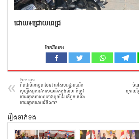
ដោយ៖ជ្រោយពេជ្រ
ចែករំលែក៖
Previous:
ពិតជាមិនធម្មតាមែន! នៅសហរដ្ឋអាមេរិក
ចំណ
សូម្បីតែអ្នកអវកាសយានិកក្នុងលំហ ក៏ត្រូវ
ក្រោយថ
បោះឆ្នោតនាពេលខាងមុខដែរ តើពួកគេនឹង
បោះឆ្នោតដោយវិធីណា?
រឿងទាក់ទង