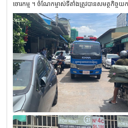
ចោរកម្ម ។ ចំណែកម្ចាស់ទីតាំងត្រូវបានសមត្ថកិច្