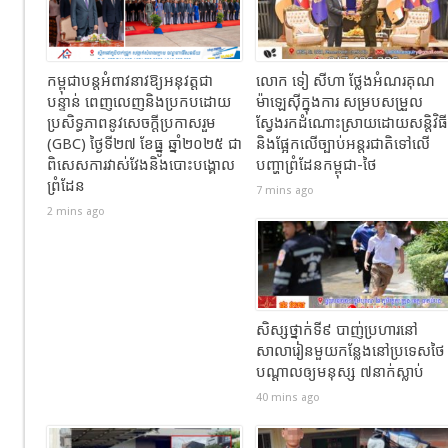
កម្ពុជាបន្តអំពាវនាវឱ្យអនុវត្តជា
លោក ទៀ សីហា ថ្លែងអំណរគុណ
បន្ទាន់ ពេញលេញនិងប្រកបដោយ
ម៉ាឡេស៊ីក្នុងការ សម្របសម្រួល
ប្រសិទ្ធភាពនូវសេចក្តីប្រកាសរួម
ស្វែងរកដំណោះស្រាយដោយសន្តិវិធី
(GBC) ថ្ងៃទី២៧ ខែធ្នូ ឆ្នាំ២០២៥ ជា
និងផ្អែកលើច្បាប់អន្តរជាតិទៅលើ
ពិសេសការវាស់វែងនិងបោះបង្គោល
បញ្ហាព្រំដែនកម្ពុជា-ថៃ
ព្រំដែន
7 mins ago
2 mins ago
សិស្សថ្នាក់ទី៩ បាញ់ប្រហារនៅ
សាលារៀនមួយកន្លែងនៅប្រទេសថៃ
បណ្តាលឲ្យមនុស្ស ៧នាក់ស្លាប់
40 mins ago