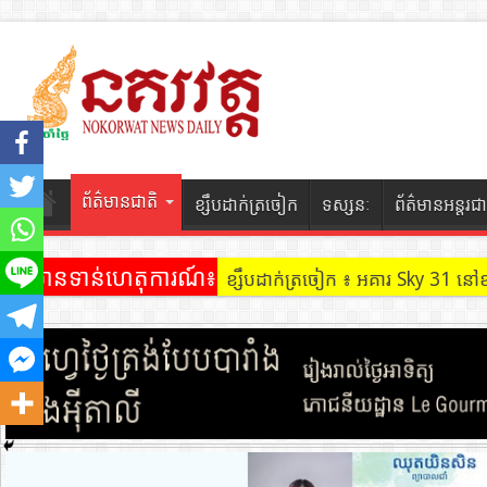
ព័ត៌មានជាតិ
ខ្សឹបដាក់ត្រចៀក
ទស្សនៈ
ព័ត៌មានអន្តរជា
ព័ត៌មានទាន់ហេតុការណ៍៖
ខ្សឹបដាក់ត្រចៀក ៖ អគារ Sky 31 នៅ