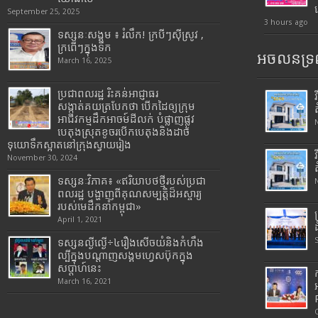
September 25, 2025
3 hours ago
ទស្សនៈសង្គម ៖ រំលឹក! ក្របីៗស៊ីស្រូវ ,
ក្រពើៗក្នុងទឹក
អចលនទ្រព
March 16, 2025
ប្រជាពលរដ្ឋ រិះគន់អាជ្ញាធរ
សង្កាត់គយត្របែកថា បើកដៃឲ្យក្រុម
អាជីវកម្មដឹកអាចម៍ដីលក់ បំផ្លាញផ្លូវ
បេតុងស្រុតខូចរបើកបេតុងនិងដាច់
ទុយោទឹកស្អាតនៅក្រុងស្វាយរៀង
November 30, 2024
ទស្សនៈវិភាគ៖ «ឥរិយាបថថ្មីរបស់ប្រជា
ពលរដ្ឋ បង្ហាញពីគុណសម្បត្តិដ៏អស្ចារ្យ
របស់មេដឹកនាំកម្ពុជា»
April 1, 2021
ទស្សនល្ងីល្ងើ÷៤រឿងសើចយំនិងកំហឹង
ល្បីក្នុងបណ្តាញសង្គមហ្វេសប៊ុកក្នុង
សប្តាហ៍នេះ
March 16, 2021