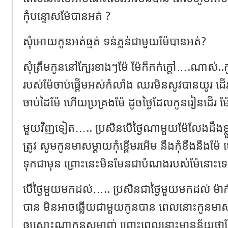
កុំបន្ទោសម៉ែបានអត់ ?
សុំអោយកូនអត់ធ្មត់ ទន់ភ្លន់ជាមួយម៉ែបានអត់?
សុំត្រឹមកូននៅក្បែរខាងៗម៉ែ ម៉ែក៏កក់ក្ដៅ….ណាស់..
របស់ម៉ែចាប់ផ្ដើមអស់កំលាំង ឈរមិនសូវបានយូរ ដ
ចាប់ដៃម៉ែ ហើយប្រគ្រងម៉ែ ដូចថ្ងៃដែលកូនរៀនដើរ ម៉ែក
មួយវិញទៀត….. ប្រសិនបើថ្ងៃណាមួយម៉ែលែងដឹងខ្លួន 
ត្រូវ សូមកូនមាសម្តាយកុំខ្ពើមរអើម នឹងកុំខឹងនឹងម
ទុកជាមុន ព្រោះនេះមិនមែនជាបំណងរបស់ម៉ែនោះទ
បើថ្ងៃមួយមកដល់….. ប្រសិនជាថ្ងៃមួយមកដល់ ម៉
បាន មិនអាចឆ្លើយជាមួយកូនបាន ពេលនោះកូនមាសម្
ឲ្យសោះណាកូនសម្លាញ់ ព្រោះពេលនោះមានន័យថា