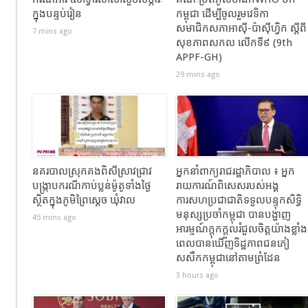
ក្នុងបន្ទប់រៀន
កម្ពុជា ដើម្បីចូលរួមវេទិកា
សមាជិកសភាអាស៊ី-ប៉ាស៊ីហ្វិក ស្តីពី
7 mins ago
សុខភាពសកល លើកទី៩ (9th
APPF-GH)
29 mins ago
នគរបាលស្រុកគងពិសីស្រាវជ្រាវ
អ្នកនាំពាក្យរាជរដ្ឋាភិបាល ៖ អ្នក
បង្ក្រាបករណីកាប់ប្លន់ម៉ូតូទាំងថ្ងៃ
រាយការណ៍ពិសេសរបស់អង្គ
ស្ថិតក្នុងភូមិព្រៃស្ដេច ឃុំវាល
ការសហប្រជាជាតិទទួលបន្ទុកសិទ្ធិ
មនុស្សប្រចាំកម្ពុជា បានបង្ហាញ
45 mins ago
អារម្មណ៍ក្តុកក្តួលរំជួលចិត្តយ៉ាងខ្លាំង
ពេលបានឃើញទិដ្ឋភាពជនភៀ
សសឹកកម្ពុជានៅតាមព្រំដែន
3 hours ago