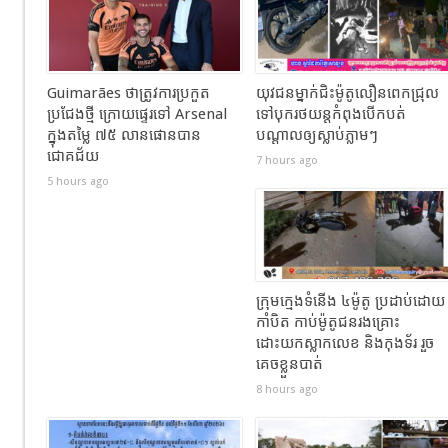
Guimarães ថាត្រូវការប្រកួត
យុវជនម្នាក់ជិះម៉ូតូលឿនពេកជ្រុល
ប្រជែងថ្មី ក្រោយផ្ទេរទៅ Arsenal
ទៅបុករថយន្តកំពុងបើកបត់
ក្នុងតម្លៃ ៧៥ លានផោនបាន
បណ្តាលឲ្យស្លាប់ភ្លាមៗ
ជោគជ័យ
7 hours ago
5 hours ago
ក្រុមក្មេងទំនើង ៤ម៉ូតូ ប្រដាប់ដោយ
កាំបិត កាប់ម៉ូតូជនរងគ្រោះ
ដោះយកស្លាកលេខ និងកុងទ័រ រួច
គេចខ្លួនបាត់
8 hours ago