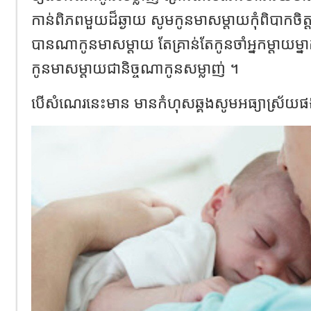
កាន់ពិភពមួយដ៏ឆ្ងាយ សូមកូនមាសម្តាយកុំពិបាកចិត្ត កុំ
បានណាកូនមាសម្តាយ តែគ្រាន់តែកូនចាំអ្នកម្តាយម្នា
កូនមាសម្តាយជានិច្ចណាកូនសម្លាញ់ ។
បើសំណេរនេះមាន មានកំហុសឆ្គងសូមអធ្យាស្រ័យ