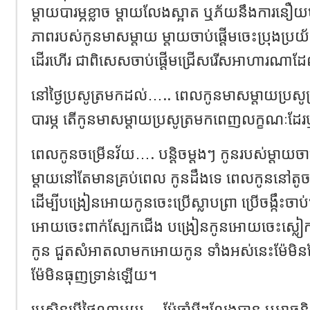
ម្តាយបារម្ភខ្លាច ម្តាយលែងស្អាត ឬភ័យនឹងការនឿយ
ភាពរបស់កូនមាសម្តាយ ម្តាយចាប់ផ្តើមចេះប្រុងប្រយ
ដើរហើរ ជាពិសេសចាប់ផ្តើមជ្រើសរើសអាហារណាដែល
នៅថ្ងៃប្រសូត្រមកដល់….. ពេលកូនមាសម្តាយប្រស
បារម្ភ តើកូនមាសម្តាយប្រសូត្រមកពេញលក្ខណៈដែរ
ពេលកូនចម្រើនវ័យ…. បន្តិចម្តងៗ កូនរបស់ម្តាយចាប់ផ្
ម្តាយនៅតែមានគ្រប់ពេល កូនដឹងទេ ពេលកូននៅតូច 
ដើម្បីបង្រៀនអោយកូនចេះប្រើស្លាបព្រា ប្រើចង្កឹះចាប
អោយចេះពាក់ស្បែកជើង បង្រៀនកូនអោយចេះស្លៀ
កូន ជួតសំអាតលាមកអោយកូន ទាំងអស់នេះម៉ែម
ម៉ែមិនធុញទ្រាន់ឡើយ។
ប្រសិនបើថ្ងៃណាមួយ… ម៉ែចាំអ្វីៗលែងបាន ឬអាចន