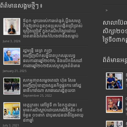
ព័ត៌មានសង្គមថ្មីៗ ៖
>
ឪពុក-ម្ដាយអស់ការអត់ធ្មត់,ប្ដឹងសមត្ថ
សាលាប៊ែលធ
កិច្ចឱ្យចាប់ខ្លួនកូនប្រុសបង្កើតប្រើប្រាស់
សិក្សា២
គ្រឿងញៀន ក្នុងករណីហិង្សាដោយ
ចេតនានិងគំរាមកំហែងថានឹងសម្លាប់
ថ្ងៃទី០៣ក
June 3, 2026
រដ្ឋមន្រ្តី​ នេត្រ​ ភក្ត្រា​
អញ្ជើញបើកសន្និបាតបូកសរុបលទ្ធ
ព័ត៌មានអន្
ផលការងារឆ្នាំ២០២៤ និងលើកទិសដៅ
ការងារឆ្នាំ២០២៥របស់​ក្រសួង​ព័ត៌មាន​
January 21, 2025
សកម្មភាពសម្តេចតេជោ ហ៊ុន សែន
អញ្ជើញបំពេញទស្សនកិច្ចផ្លូវការ នៅរដ្ឋ
ធានីហាវ៉ាណា សាធារណរដ្ឋគុយបា
September 25, 2022
ខេត្តក្រចេះ នៅថ្ងៃទី ៣ ខែកក្កដានេះ
មានករណីស្លាប់ដោយសារជំងឺកូវីដ-១៩
ចំនួន ០១នាក់ ជាបុរសជនជាតិខ្មែរអាយុ
៨៣ឆ្នាំ
July 3, 2021