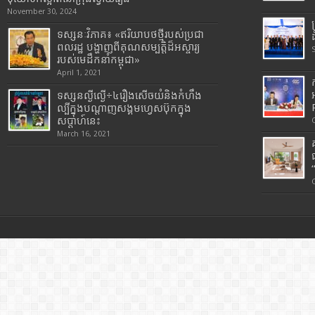
November 30, 2024
ទស្សនៈវិភាគ៖ «ឥរិយាបថថ្មីរបស់ប្រជា
ពលរដ្ឋ បង្ហាញពីគុណសម្បត្តិដ៏អស្ចារ្យ
របស់មេដឹកនាំកម្ពុជា»
April 1, 2021
ទស្សនល្ងីល្ងើ÷៤រឿងសើចយំនិងកំហឹង
ល្បីក្នុងបណ្តាញសង្គមហ្វេសប៊ុកក្នុង
សប្តាហ៍នេះ
March 16, 2021