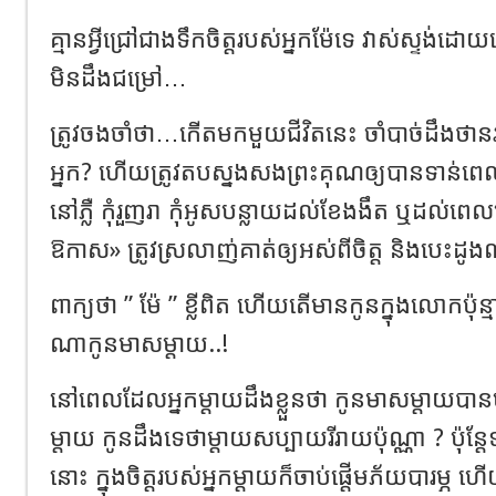
គ្មានអ្វីជ្រៅជាងទឹកចិត្តរបស់អ្នកម៉ែទេ វាស់ស្ទង់
មិនដឹងជម្រៅ…
ត្រូវចងចាំថា…កើតមកមួយជីវិតនេះ ចាំបាច់ដឹងថាន
អ្នក? ហើយត្រូវតបស្នងសងព្រះគុណឲ្យបានទាន់ព
នៅភ្លឺ កុំរួញរា កុំអូសបន្លាយដល់ខែងងឹត ឬដល់ពេលត្រ
ឱកាស» ត្រូវស្រលាញ់គាត់ឲ្យអស់ពីចិត្ត និងបេះដូងណ
ពាក្យថា ” ម៉ែ ” ខ្លីពិត ហើយតើមានកូនក្នុងលោកប៉ុ
ណាកូនមាសម្តាយ..!
នៅពេលដែលអ្នកម្តាយដឹងខ្លួនថា កូនមាសម្តាយបានម
ម្តាយ កូនដឹងទេថាម្តាយសប្បាយរីរាយប៉ុណ្ណា ? ប៉ុន្
នោះ ក្នុងចិត្តរបស់អ្នកម្តាយក៏ចាប់ផ្តើមភ័យបារម្ភ 