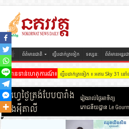
ព័ត៌មានជាតិ
ខ្សឹបដាក់ត្រចៀក
ទស្សនៈ
ព័ត៌មានអន្តរជ
ព័ត៌មានទាន់ហេតុការណ៍៖
ខ្សឹបដាក់ត្រចៀក ៖ អគារ Sky 31 នៅ