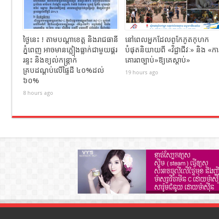
ថ្ងៃនេះ ! តាមបណ្តាខេត្ត និងរាជធានី
នៅពេលអ្នកដែលពូកែភូតកុហក
ភ្នំពេញ អាចមានភ្លៀងធ្លាក់ជាមួយផ្គរ
បំផុតនិយាយពី «វិជ្ជាជីវៈ» និង «កា
រន្ទះ និងខ្យល់កន្ត្រាក់
គោរពច្បាប់»ឱ្យគេស្តាប់»
គ្របដណ្តប់លើផ្ទៃដី ៤០%ដល់
19 hours ago
៦០%
8 hours ago