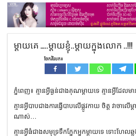
ម្តាយគេ …..ម្តាយខ្ញុំ..ម្តាយក្នុងលោក ..!!!
ចែករំលែក៖
ភ្នំពេញ៖ គ្មានអ្វីធ្ងន់ជាងគុណម្តាយទេ គ្មានអ្វីដ
គ្មានអ្វីបាបជាងការធ្វើបាបលើផ្លូវកាយ ចិត្ត វាចាលើម្
ណាស់…
គ្មានអ្វីធំជាងសមុទ្រទឹកភ្នែកអ្នកម្តាយទេ ទោះហែ