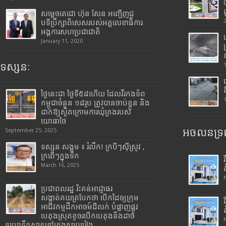
សម្តេចតេជោ ហ៊ុន សែន អញ្ជើញជួ
បទីប្រឹក្សាពិសេសរបស់អគ្គលេខាធិការ
អង្គការសហប្រជាជាតិ
January 11, 2020
ទស្សនៈ
ថ្ងៃនេះជា ថ្ងៃទី៥៨ហើយ ដែលវីរកងទ័ព
កម្ពុជាចំនួន ១៨រូប ត្រូវបានចាប់ខ្លួន និង
ដាក់ឱ្យស្ថិតក្រោមការឃុំគ្រងរបស់
យោធាថៃ
អចលនទ្រព
September 25, 2025
ទស្សនៈសង្គម ៖ រំលឹក! ក្របីៗស៊ីស្រូវ ,
ក្រពើៗក្នុងទឹក
March 16, 2025
ប្រជាពលរដ្ឋ រិះគន់អាជ្ញាធរ
សង្កាត់គយត្របែកថា បើកដៃឲ្យក្រុម
អាជីវកម្មដឹកអាចម៍ដីលក់ បំផ្លាញផ្លូវ
បេតុងស្រុតខូចរបើកបេតុងនិងដាច់
ទុយោទឹកស្អាតនៅក្រុងស្វាយរៀង