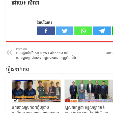
ដោយ៖ សិលា
ចែករំលែក៖
Previous:
ពលរដ្ឋនៅលើកោះ New Caledonia ទៅ
អបអរស
បោះឆ្នោតប្រជាមតិផ្តាច់ខ្លួនឯករាជ្យចេញពីបារាំង
រឿងទាក់ទង
នគរបាលស្រុកឯកភ្នំបង្រ្កាប
រដ្ឋសភាកម្ពុជា ទទួលស្វាគមន៍
ករណីអារ សោទ្វារសាលាលួចសម្ភារៈ
គណៈប្រតិភូសមាជិកWHO មក