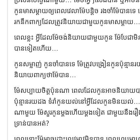
កូនមាសម្ដាយឲ្យពេលវេលាម៉ែបន្តិច រងចាំម៉ែបាន
រកនឹកពាក្យដែលត្រូវនិយាយជាមួយកូនមាសម្តាយ
ពេលខ្លះ អ្វីដែលម៉ែចង់និយាយជាមួយកូន ម៉ែបែជ
បានទៀតហើយ…
កូនសម្លាញ់ កូនចាំបានទេ ម៉ែត្រូវបង្រៀនកូនប៉ុន្ម
និយាយពាក្យថាម៉ែបាន…
ម៉ែសប្បាយចិត្តប៉ុនណា ពេលដែលកូនអាចនិយាយបាន
ប៉ុន្មានរយដង ទំរាំកូនយល់នៅអ្វីដែលកូនមិនយល់
ណាមួយ ម៉ែសួរកូនម្ដងហើយម្ដងទៀត ជាមួយនឹងរឿ
ទ្រាន់បានអត់?
ពេលនោះម៉ែអាចដោះលេវអាវមិនបាន ពេលហូបអាហា