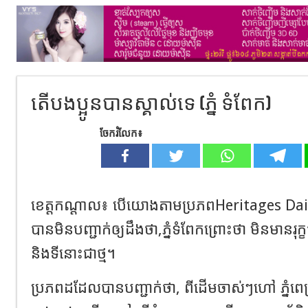
តើបងប្អូនបានស្គាល់ទេ (ភ្នំ ទំពែក)
ចែករំលែក៖
ខេត្តកណ្ដាល៖ បើយោងតាមប្រភព​Heritages Dairy-​
បានមិនបញ្ជាក់ឲ្យដឹងថា,ភ្នំទំពែកព្រោះថា មិនមានរុក្ខជ
និងទីនោះជាថ្ម។
ប្រភពដដែលបានបញ្ជាក់ថា, ពីដើមចាស់ៗហៅ ភ្នំពេជ្រ ភ