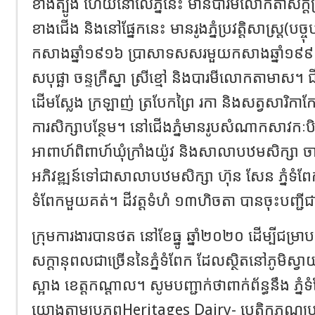
ខាងត្បូង ហើយនៅលើភ្នំនេះ មានបារមីលោកតាស័ក្តិប្រាំដ
ខាងជើង និងនៅផ្នែកនេះ មានរូងភ្នំប្រវត្តិសាស្ត្រ(បច្ចុប
កសាងឆ្នាំ១៩១៦ ប្រាសាទសសរមួយកសាងឆ្នាំ១៩៩៥ ប
សបុផ្ឆា ចន្ទក្រឺស្នា ស្រីខ្មៅ និងបារមីលោកតាមាស។ ជ
ដើមស្លែង ក្រឡាញ់ ត្របែកព្រៃ រកា និងសត្វសារិក
ការសិក្សាបន្ថែម។ នៅជើងភ្នំមានរូបសំណាកសាវកៈប
អាពាហ៍ពិពាហ៍ឃុំក្រាំងយ៉ូវ និងសាលាបឋមសិក្សា ចាន
អភិវឌ្ឍន៍ទៅជាសាលាបឋមសិក្សា ហ៊ុន សែន ភ្នំទំពែក។
ទំពែកមួយគត់។ ដីវត្តទំហំ ១៣ហិចតា បានចុះបញ្ជីជ
ក្រុមការងារបានថត នៅខែធ្នូ ឆ្នាំ២០២០ ដើម្បីជម្រាប
សក្តានុពលជាច្រើននៃភ្នំទំពែក ដែលស្ថិតនៅភូមិស្វាយ
ស្អាង ខេត្តកណ្ដាល។ សូមបញ្ជាក់ថាពាក់ព័ន្ធនឹង ភ្នំ
យោងតាមប្រភពHeritages Dairy-​ បេតិកភណ្ឌប្រចា