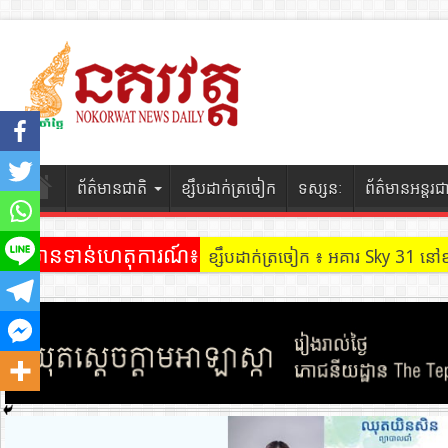
ព័ត៌មានជាតិ
ខ្សឹបដាក់ត្រចៀក
ទស្សនៈ
ព័ត៌មានអន្តរជ
ព័ត៌មានទាន់ហេតុការណ៍៖
ខ្សឹបដាក់ត្រចៀក ៖ ដល់ករ ! ឈ្មួញដ