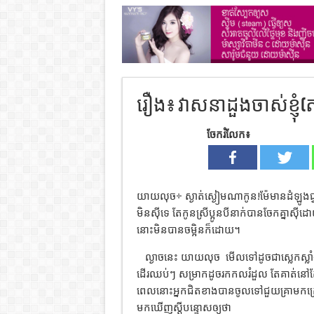
រឿង៖ វាសនាដួងចាស់ខ្ញុំ(
ចែករំលែក៖
យាយលុច÷ ស្ងាត់ស្ងៀមណាកូន!ម៉ែមានដំឡូងជ្វ
មិនស៊ីទេ តែកូនស្រីប្អូនបីនាក់បានចែកគ្នាស
នោះមិនបានចម្អិនក៏ដោយ។
ល្ងាចនេះ យាយលុច
មើលទៅដូចជាស្លេកស្
ដើរឈប់ៗ សម្រាកដូចរកកលរំដួល តែគាត់នៅតែ
ពេលនោះអ្នកជិតខាងបានចូលទៅជួយគ្រាមកក្រោម
មកឃើញស្ដីបន្ទោសឲ្យថា