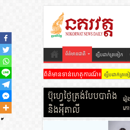
ព័ត៌មានជាតិ
ខ្សឹបដាក់ត្រចៀក
ព័ត៌មានទាន់ហេតុការណ៍៖
ខ្សឹបដាក់ត្រច