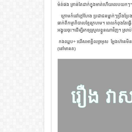
ម៉ត់ផង គ្រាន់តែដាក់ក្នុងមាត់ហើយលេបយកៗ
ក្រោមកំដៅក្តៅហែង ប្រជាជនម្នាក់ៗប្រឹងប្រែងលើ
ធាក់ពីកម្មាភិបាលខ្មែរក្រហម។ ពេលកំពុងតែធ្វើ
អង្គុយចុះ។ដើម្បីរកឲ្យស្រួលខ្លួនណាវិញ។ ស្រា
កងឈ្លប÷ យើសអាខ្ជិលច្រអូស
អ្ហែងហ៊ានមិ
(នៅមានត)