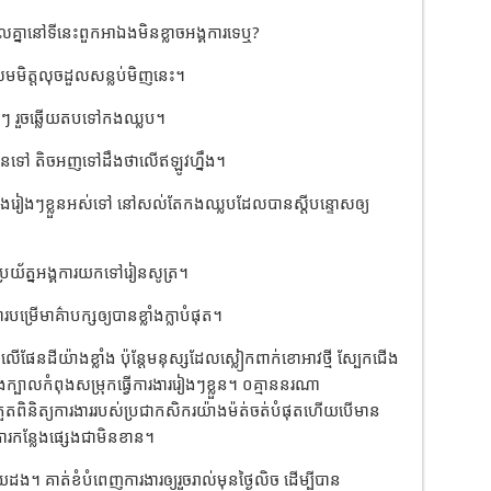
បាលគ្នានៅទីនេះពួកអាឯងមិនខ្លាចអង្គការទេឬ?
សមមិត្តលុចដួលសន្លប់មិញនេះ។
ិចៗ រួចឆ្លើយតបទៅកងឈ្លប។
ខ្លួនទៅ តិចអញទៅដឹងថាលើឥឡូវហ្នឹង។
ន្លែងរៀងៗខ្លួនអស់ទៅ នៅសល់តែកងឈ្លបដែលបានស្ដីបន្ទោសឲ្យ
ប្រយ័ត្នអង្គការយកទៅរៀនសូត្រ។
បម្រើមាគ៌ាបក្សឲ្យបានខ្លាំងក្លាបំផុត។
ផែនដីយ៉ាងខ្លាំង ប៉ុន្តែមនុស្សដែលស្លៀកពាក់ខោអាវថ្មី ស្បែកជើង
ឹងក្បាលកំពុងសម្រុកធ្វើការងាររៀងៗខ្លួន។ ០គ្មាននរណា
រួតពិនិត្យការងាររបស់ប្រជាកសិករយ៉ាងម៉ត់ចត់បំផុតហើយបើមាន
ារកន្លែងផ្សេងជាមិនខាន។
។ គាត់ខំបំពេញការងារឲ្យរួចរាល់មុនថ្ងៃលិច ដើម្បីបាន