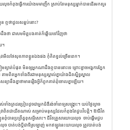
ុចកំពុងធ្វើការយ៉ាងមមាញឹក ស្រាប់តែមនុស្សម្នាក់បានដើរមកសួរ
ូន ឮថាដួលសន្លប់នោះ?
ដឹងថា ជាសមមិត្តបងគាត់ក៏ឆ្លើយទៅវិញថា
ើយ។
ូវមើលថែសុខភាពខ្លួនឯងផង កុំគិតខ្វល់ច្រើនពេក។
ងៀមស្ងាត់បំផុត មិនឲ្យអ្នកណាដឹងឮបាននោះទេ ព្រោះខ្លាចអង្គការភ្នែក
មពិតអ្នកទាំងពីរជាមនុស្សស្គាល់គ្នាយ៉ាងជិតស្និទ្ធស្នាល
សន្យានឹងគ្នាថាមានរឿងអ្វីក៏ពួកគាត់ពុំចោលគ្នាឡើយ។
់ទាំងត្រដរប្រៀបដូចជាអ្នកជំងឺរង់ចាំពេទ្យសង្គ្រោះ។ យប់ថ្ងៃល្ងាច
ែវាពិតជាយឺតណាស់ សម្រាប់មនុស្សដែលកំពុងតែជួបវិបត្តិ។ ឱ!ជីវិត
លួនពុំបានប្រព្រឹត្តខុសអ្វីសោះ។ ជីវិតគ្រួសារយាយលុច
ចាប់ផ្ដើមជួប
 បាត់បង់ប្ដីជាទីស្រឡាញ់ មកឥឡូវនេះយាយលុច ត្រូវបាត់បង់