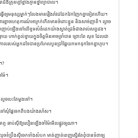
ំងឺគ្រុនក្តៅខ្លាំងគ្មានថ្នាំព្យាបាល។
បានធ្វើឲ្យមនុស្សម្នាក់ៗលែងមានរឿងរ៉ាវជជែកវែកញែកគ្នាទៀតហើយ។
រពារខ្លាចហេតុការណ៍អាក្រក់កើតមានចំពោះខ្លួន និងសាច់ញាតិ។ ល្ងាច
្រញាប់ឡើងទៅលើខ្ទមសំងំដេកយ៉ាងស្ងាត់ជ្រងំជាងរាល់សព្វដង។
 ហាក់ខ្វល់ខ្វាយក្នុងចិត្តមិនអាចទ្រាំបាន ព្រោះតែ សុខ ដែលជា
គាលរបស់អ្នកដទៃបានប្រហែលបួនប្រាំផ្លែយកមកទុកចែកគ្នាហូប។
។?
ាម៉ែ។
ំក៏លួចបេះតែម្ដងទៅ។
ុះទៅសុំផ្លែចេកពីបងយ៉ាងរហ័ស។
ឮ ឆាប់ស៊ីឱ្យលឿនឡើងចាំម៉ែមើលផ្លូវឲ្យណា។
ខំប្រឹងស៊ីចេកទាំងសំបក មាត់ញាត់ពេញស្ទើរតែពុំបានទំពាឲ្យ