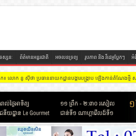
ទស្សនៈ
ព័ត៌មានអន្តរជាតិ
អចលនទ្រព្យ
រូបភាព និង វីដេអូប្លែកៗ
អំ
ៀក៖ លោក នូ សុីថា ប្រធាននាយកដ្ឋានបង្ការបង្ក្រាប ឡើងកាន់តំណែងថ្មី សង