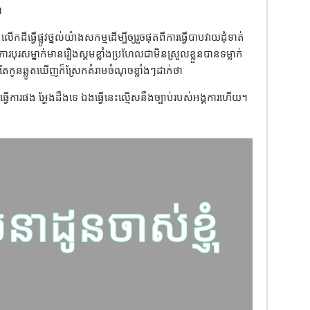
។
កដីធ្វើផ្លូវថ្នល់យ៉ាងសកម្មដើម្បីឲ្យរួចផុតពីការធ្វើបាបវាយដុំទាត់
ការបុរសម្នាក់មានរឿងស្គមខ្លាំងប្រហែលជាមិនស្រួលខ្លួនបានទម្លាក់
ប់តែកូនឆ្លូតឃើញក៏ស្រែកគំរាមចំណុចខ្លាំងៗដាក់ថា
នធ្វើការផង អ្ហែងដឹងទេ ឯងធ្វើនេះល្មើសនឹងច្បាប់របស់អង្គការហើយ។