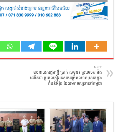
Next:
ឧបនាយករដ្ឋមន្ត្រី ប្រាក់​ សុខុន​៖​ ប្រទេសបារាំង
នៅតែជា ប្រភពភ្ញៀវទេសចរច្រើនឈានមុខគេក្នុង
តំបន់អឺរ៉ុប ដែលមកទស្សនានៅកម្ពុជា