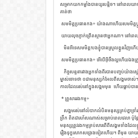
សម្រាកយកកម្លាំងបានយូរបន្តិច។ នៅពេលយាយល
គាត់ថា
សមមិត្តប្រធានកង÷ យ៉ាងណាហើយសមមិត្តប្អ
យាយលុចភ្ញាក់ព្រើតស្មានថាអ្នកណា។ នៅពេល
មិនអីទេសមមិត្ត!បងខ្ញុំបានស្រួលខ្លួនវិញហ
សមមិត្តប្រធានកង÷ អើបើអ៊ីចឹងល្អហើយឯងត្រ
កិច្ចសន្ទនារវាងអ្នកទាំងពីរបានបញ្ចប់យ៉ាងស្
ម្នាស់ចោទថា ០ជាមនុស្សកំអែលពីសង្គមចាស់។ តា
កាលដែលរស់នៅក្នុងសង្គមមុន
ហើយធ្លាប់បាន
* គ្រួសាររងកម្ម÷
សង្គមរស់នៅលំបាកលំបិនមនុស្សគ្រប់គ្នាទ្រាំរស
ព្រឹក ពិតជារហ័សណាស់សម្រាប់ពេលវេលា ប៉ុន្ត
មនុស្សត្រូវរងកម្មគ្រប់សារពើពីសង្គមទាំងដែលខ្
រឿងទុក្ខសោកសង្រេងទៀតហើយ។ ពីមុន យាយលុច