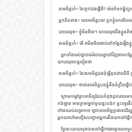
សមមិត្តហំ÷ នែ!ពួកឯងធ្វើអី? ម៉េចក៏មកផ្តុំក្
អ្នកជិតខាង÷ ទេសមមិត្តបង! ពួកខ្ញុំមកមើល
យាយលុច÷ ខ្ញុំមិនអីទេ។ យាយលុចដឹងខ្លួនត
សមមិត្តហំ÷ អើ វាមិនអីទេឆាប់ទៅកន្លែងរឿង
អ្នកទាំងអស់គ្នាបានរំសាយគ្នាទៅវិញតាមក
យាយលុចបន្តទៀតថា
សមមិត្តហំ÷ នែ!សមមិត្តឯងកុំធ្វើពុតជាឈឺអី 
យាយលុច÷ ចាស់សមមិត្តបងខ្ញុំនឹងខំប្រឹងធ្វើការ
ក្រោមកម្ដៅព្រះអាទិត្យដែលកំពុងដុតរោលមកលើ
កង់ឡាន មានក្រមាម្នាក់មួយខ្លះបង់ក ខ្លះទទួរន
ហ៊ានឈប់សម្រាកទេ ព្រោះសមមិត្តប្រធានដើរត្
អ្នកណាហ៊ានល្មើសបញ្ជាអង្គការនឹងយកទៅធ្វើក
ថ្ងៃនេះយាយលុចបានទៅធ្វើការងារដូចសពមួយដង