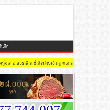
ពីយើង
្ឃឹមថា ជាសេនាធិការដ៏សំខាន់របស់ អគ្គនាយកគយនិងរដ្ឋាករកម្ពុជា ក្នុងកា