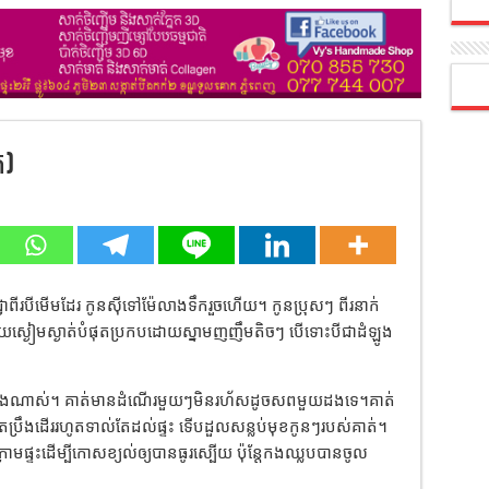
ត)
ាពីរបីមើមដែរ កូនស៊ីទៅម៉ែលាងទឹករួចហើយ។ កូនប្រុសៗ ពីរនាក់
៊ីដោយស្ងៀមស្ងាត់បំផុតប្រកបដោយស្នាមញញឹមតិចៗ បើទោះបីជាដំឡូង
លាំងណាស់។ គាត់មានដំណើរមួយៗមិនរហ័សដូចសពមួយដងទេ។គាត់
ប្រឹងដើររហូតទាល់តែដល់ផ្ទះ ទើបដួលសន្លប់មុខកូនៗរបស់គាត់។
ផ្ទះដើម្បីកោសខ្យល់ឲ្យបានធូរស្បើយ ប៉ុន្តែកងឈ្លបបានចូល