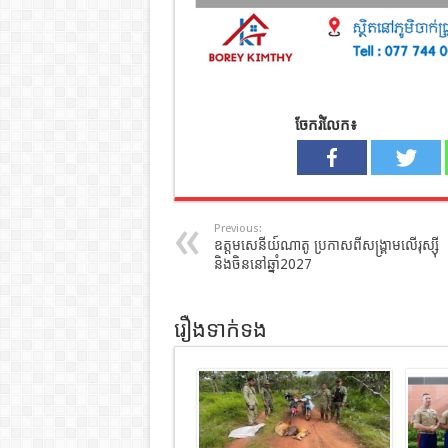
ចែករំលែក៖
Previous:
ឧត្តមសេនីយ៍ណាតូ ប្រកាសពីសង្គ្រាមលើរុស្ស៊ី
និងចិននៅឆ្នាំ2027
រឿងទាក់ទង