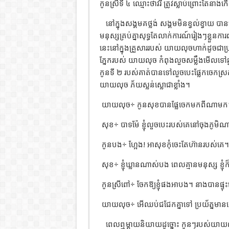
កូនស្រីទី ៤ ឈ្មោះថាវរី ត្រូវស្លាប់ព្រោះតែនាងកើតជ
នៅក្នុងសង្គមគថ្លង់ សង្គមមិនខ្វល់ខ្វាយ 
មនុស្សគ្រប់គ្នាសុទ្ធតែលាក់ការណ៍រៀងៗខ្លួនកា
នេះនៅក្នុងគ្រួសាររបស់ យាយលុចហាក់ដូចជាប
ភ្នែករបស់ យាយលុច កំពុងលួចសម្លឹងមើលទៅឆ្ងាយ
កូនទី ២ របស់គាត់បានទៅលួចបេះផ្លែកចេកស្រ
យាយលុច ភ័យស្លន់ស្លោជាខ្លាំង។
យាយលុច÷ កូនសុខបានផ្លែចេកមកពីណាមក
សុខ÷ បាទម៉ែ ខ្ញុំលួចបេះរបស់គេនៅចុងភូមិណ
កូនបង÷ ហ្អែង! អាសុខកុំចេះតែហ៊ានរបស់គេ។
សុខ÷ ខ្ញុំឃ្លានណាស់បង ពេលគ្មានមនុស្ស ខ្ញុ
កូនស្រីពៅ÷ ចែកឱ្យខ្ញុំផងអាបង។ នាងបានផ្ទ
យាយលុច÷ អើឈប់ជជែកគ្នាទៅ ប្រយ័ត្នមានគេ
ពេលឮម្ដាយនិយាយដូច្នោះ កូនៗរបស់យាយលុច