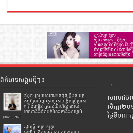
ព័ត៌មានសង្គមថ្មីៗ ៖
>
ឪពុក-ម្ដាយអស់ការអត់ធ្មត់,ប្ដឹងសមត្ថ
សាលាប៊ែលធ
កិច្ចឱ្យចាប់ខ្លួនកូនប្រុសបង្កើតប្រើប្រាស់
សិក្សា២
គ្រឿងញៀន ក្នុងករណីហិង្សាដោយ
ចេតនានិងគំរាមកំហែងថានឹងសម្លាប់
ថ្ងៃទី០៣ក
June 3, 2026
រដ្ឋមន្រ្តី​ នេត្រ​ ភក្ត្រា​
អញ្ជើញបើកសន្និបាតបូកសរុបលទ្ធ