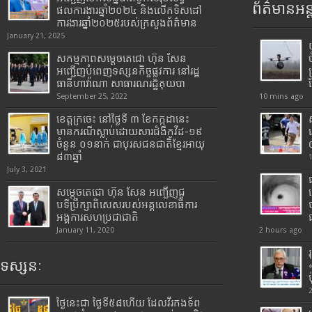
ព័ត៌មានអន្
ផលការងារឆ្នាំ២០២៤ និងលើកទិសដៅ
ការងារឆ្នាំ២០២៥របស់​ក្រសួង​ព័ត៌មាន​
January 21, 2025
សកម្មភាពសម្តេចតេជោ ហ៊ុន សែន
អញ្ជើញបំពេញទស្សនកិច្ចផ្លូវការ នៅរដ្ឋ
ធានីហាវ៉ាណា សាធារណរដ្ឋគុយបា
September 25, 2022
10 mins ago
ខេត្តក្រចេះ នៅថ្ងៃទី ៣ ខែកក្កដានេះ
មានករណីស្លាប់ដោយសារជំងឺកូវីដ-១៩
ចំនួន ០១នាក់ ជាបុរសជនជាតិខ្មែរអាយុ
៨៣ឆ្នាំ
July 3, 2021
សម្តេចតេជោ ហ៊ុន សែន អញ្ជើញជួ
បទីប្រឹក្សាពិសេសរបស់អគ្គលេខាធិការ
អង្គការសហប្រជាជាតិ
January 11, 2020
2 hours ago
ទស្សនៈ
ថ្ងៃនេះជា ថ្ងៃទី៥៨ហើយ ដែលវីរកងទ័ព