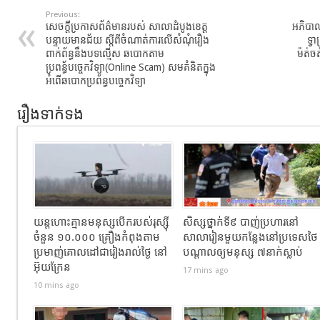
Previous:
សេចក្តីប្រកាសព័ត៌មានរបស់ សាលាដំបូងខេត្ត
អភិបាលខ
បន្ទាយមានជ័យ ស្តីពីចំណាត់ការលើសំណុំរឿង
ទ្វ
ពាក់ព័ន្ធនឹងបទល្មើស ឆបោកតាម
ម៉ត់ចត
ប្រពន្ធ័បច្ចេកវិទ្យា(Online Scam) សមគំនិតក្នុង
អំពើឆបោកប្រព័ន្ធបច្ចេកវិទ្យា
រឿងទាក់ទង
យន្តហោះគ្មានមនុស្សបើករបស់រុស្ស៊ី
សិស្សថ្នាក់ទី៩ បាញ់ប្រហារនៅ
ចំនួន ១០.០០០ គ្រឿងកំពុងតាម
សាលារៀនមួយកន្លែងនៅប្រទេសថៃ
ប្រមាញ់គោលដៅជារៀងរាល់ថ្ងៃ នៅ
បណ្តាលឲ្យមនុស្ស ៧នាក់ស្លាប់
អ៊ុយក្រែន
17 mins ago
10 mins ago