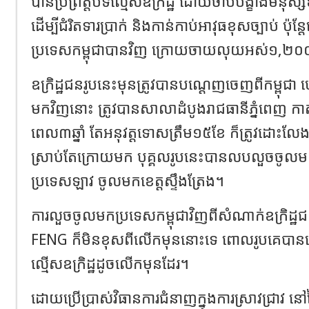
បានប្រព្រឹត្តបទល្មើសឧក្រិដ្ឋ ដោយចាប់បង្ខាំងមនុស្ស
ដើម្បីជំរិតទារប្រាក់ និងកាន់កាប់អាវុធខុសច្បាប់ ប៉
ប្រទេសកម្ពុជាបានវិញ ក្រោយចាយលុយអស់១,២០០ដ
ឧក្រិដ្ឋជនរូបនេះមុនត្រូវបានបណ្ដេញចេញពីកម្ពុ
មកវិញនោះ ត្រូវបានសាលាដំបូងរាជធានីភ្នំពេញ កា
ពេល៣ឆ្នាំ តែអនុវត្តទោសត្រឹម១៥ខែ ក៏ត្រូវដោ
ស្រាប់តែក្រោយមក បុគ្គលរូបនេះបានលបលួចចូលមក
ប្រទេសឡាវ ចូលមកខេត្តស្ទឹងត្រែង។
ការលួចចូលមកប្រទេសកម្ពុជាវិញពីសំណាក់ឧក្រិ
FENG ក៏មិនខុសពីលើកមុននោះទេ ពោលរូបគេបានរៀបចំ
ល្មើសឧក្រិដ្ឋដូចលើកមុនដែរ។
ដោយប្រើប្រាស់វិធានការជំនាញក្នុងការស្រាវជ្រាវ នៅថ