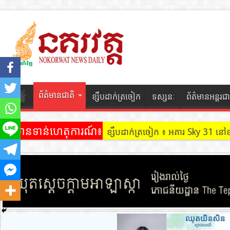
ព័ត៌មានជាតិ
ខ្សឹបដាក់ត្រចៀក
ទស្សនៈ
ព័ត៌មានអន្តរជា
ព័ត៌មានទាន់ហេតុការណ៍៖
ខ្សឹបដាក់ត្រចៀក ៖ អគារ Sky 31 នៅ