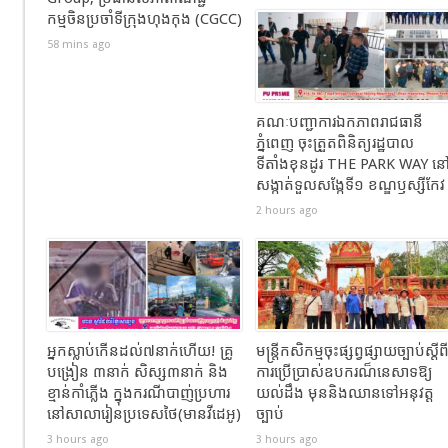
កម្មចិនប្រចាំទីក្រុងហុងកុង (CGCC)
58 mins ago
គណៈបញ្ជាការឯកភាពរាជធានី
ភ្នំពេញ ចុះត្រួតពិនិត្យរដ្ឋបាល
ទីតាំងខុនដូរ THE PARK WAY ន
សង្កាត់ទួលសង្កែទី១ ខណ្ឌឫស្សីកែវ
2 hours ago
អ្នកស្លាប់កើនដល់៧នាក់ហើយ! គ្រូ
មន្រ្តីកសិកម្មចុះផ្សព្វផ្សាយច្បាប់ស្តីព
បង្រៀន​ ៣នាក់ សិស្ស៣នាក់ និង
ការប្រើប្រាស់ឧបករណ៏នេសាទឱ្យ
ខ្មាន់កាំភ្លើង​ ក្នុងករណីបាញ់ប្រហារ
យល់ដឹង មុននិងឈានទៅអនុវត្ដ
នៅសាលារៀនប្រទេសថៃ(មានវីដេអូ​)
ច្បាប់
3 hours ago
3 hours ago