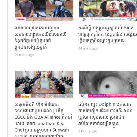
នគរបាលស្រុករតនមណ្ឌល
ករណីប្តីចាក់ប្រពន្ធស្លាប់យ៉ាងរន្ធត់
សហការបង្រ្កាបករណីរំលោភលើ
នៅស្រុកត្រាំកក់ ខេត្តតាកែវ សង្ស័យ
ទំនុកចិត្តយកម៉ូតូឃាត់
ផ្តើមចេញពីជម្លោះក្នុងគ្រួសារ
ខ្លួនជនសង័្សយម្នាក់
44 mins ago
40 mins ago
សម្ដេចធិបតី ហ៊ុន ម៉ាណែត
ជប៉ុន៖ ព្យុះ Dolphin បក់បោក
ទទួលជួបជាមួយ គណៈប្រតិភូ
កាន់តែកៀក ជើងហោះហើរ ៥០០
CGCC និង GBA Alliance ដឹកនាំ
ត្រូវបានលុបចោល ប្រជាជន
ដោយ លោក Jonathan K.S.
រាប់សែននាក់ជម្លៀសខ្លួន
Choi ប្រធានក្រុមហ៊ុន Sunwah
2 hours ago
Group, ប្រធានសភាពាណិជ្ជ