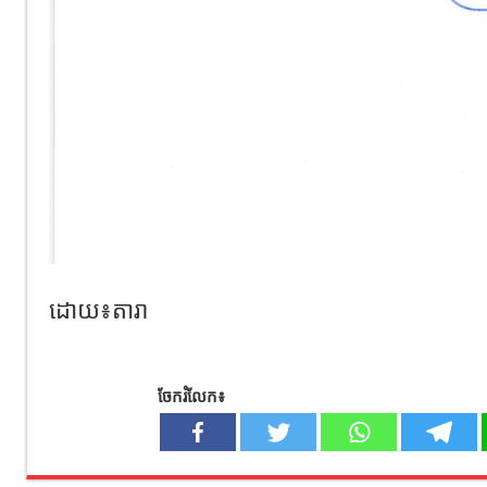
ដោយ៖តារា
ចែករំលែក៖