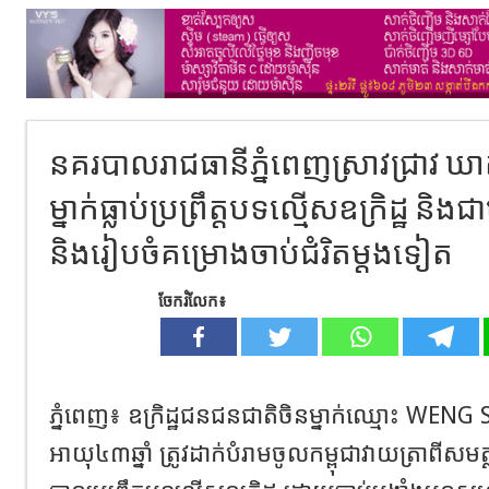
នគរបាលរាជធានីភ្នំពេញស្រាវជ្រាវ ឃាត់
ម្នាក់ធ្លាប់ប្រព្រឹត្តបទល្មើសឧក្រិដ្ឋ និង
និងរៀបចំគម្រោងចាប់ជំរិតម្ដងទៀត
ចែករំលែក៖
ភ្នំពេញ៖ ឧក្រិដ្ឋជនជនជាតិចិនម្នាក់ឈ្មោះ WE
អាយុ៤៣ឆ្នាំ ត្រូវដាក់បំរាមចូលកម្ពុជាវាយត្រាពីសមត្