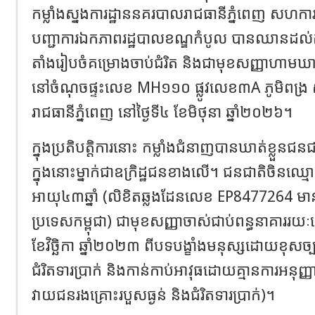
កម្លាំងស្នងការដ្ឋាននគរបាលរាជធានីភ្នំពេញ សហក
បញ្ជាការឯកភាពរដ្ឋបាលខណ្ឌកំបូល បានឈានដល់ការបង
តាំងរៀបចំគម្រោងចាប់ជំរិត និងជាមុខសញ្ញាហាមឃា
នៅចំណុចផ្ទះលេខ MH១១០ ផ្លូវលេខ៣A ភូមិពង្រ សង
រាជធានីភ្នំពេញ នៅថ្ងៃទី៤ ខែមិថុនា ឆ្នាំ២០២៦។
ក្នុងប្រតិបត្តិការនោះ កម្លាំងជំនាញបានឃាត់ខ្លួន
ក្នុងនោះម្នាក់ជាឧក្រិដ្ឋជនខាងលើ។ ជនជាតិចិ
អាយុ៤៣ឆ្នាំ (លិខិតឆ្លងដែនលេខ EP8477264 ម
ប្រទេសកម្ពុជា) ជាមុខសញ្ញាចាស់ជាប់ពន្ធនាគាររ
ខែវិច្ឆិកា ឆ្នាំ២០២៣ ពីបទបង្ខាំងមនុស្សដោយខុសច្បាប
ជំរិតទារប្រាក់ និងកាន់កាប់អាវុធដោយគ្មានការអនុញ្ញាត 
វាយជនរងគ្រោះរបួសធ្ងន់ និងជំរិតទារប្រាក់)។