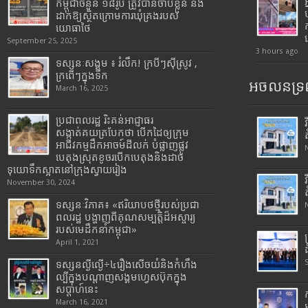
កម្ពុជាចំនួន ១៨រូប ត្រូវបានចាប់ខ្លួន និង
ដាក់ឱ្យស្ថិតក្រោមការឃុំគ្រងរបស់
យោធាថៃ
September 25, 2025
3 hours ago
ទស្សនៈសង្គម ៖ រំលឹក! ក្របីៗស៊ីស្រូវ ,
ក្រពើៗក្នុងទឹក
អចលនទ្រព
March 16, 2025
ប្រជាពលរដ្ឋ រិះគន់អាជ្ញាធរ
សង្កាត់គយត្របែកថា បើកដៃឲ្យក្រុម
អាជីវកម្មដឹកអាចម៍ដីលក់ បំផ្លាញផ្លូវ
បេតុងស្រុតខូចរបើកបេតុងនិងដាច់
ទុយោទឹកស្អាតនៅក្រុងស្វាយរៀង
November 30, 2024
ទស្សនៈវិភាគ៖ «ឥរិយាបថថ្មីរបស់ប្រជា
ពលរដ្ឋ បង្ហាញពីគុណសម្បត្តិដ៏អស្ចារ្យ
របស់មេដឹកនាំកម្ពុជា»
April 1, 2021
ទស្សនល្ងីល្ងើ÷៤រឿងសើចយំនិងកំហឹង
ល្បីក្នុងបណ្តាញសង្គមហ្វេសប៊ុកក្នុង
សប្តាហ៍នេះ
March 16, 2021