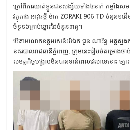
ក្រៅពីការឃាត់ខ្លួនជនសង្ស័យទាំង៤នាក់ កម្លាំងសម
វត្ថុតាង អាវុធខ្លី ម៉ាក ZORAKI 906 TD ចំនួន១ដើ
ចំនួន៦គ្រាប់ខ្នោះដៃចំនួន៣គូ។
បើតាមលោកឧត្តមសេនីយ៍ឯក ជួន ណារិន្ទ អគ្គស្នងក
នគរបាលរាជធានីភ្នំពេញ, ក្រុមនេះរៀបចំគម្រោងចាប់ជ
សមត្ថកិច្ចបង្ក្រាបមិនបានទាន់ពេលវេលាទេនោះ ច្បាស់ន