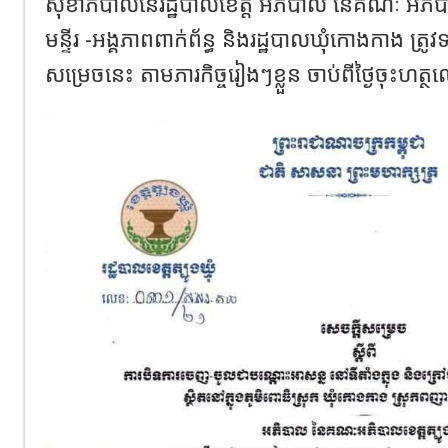
សុខាភិបាលនៃរដ្ឋបាលខេត្ត អភិបាល នៃគណៈ អភិប
មន្ទីរ -អង្គភាពពាក់ព័ន្ធ និងរដ្ឋបាលឃុំកោងកាង ត្រូវទ
សម្រេចនេះ តាមភារកិច្ចរៀងៗខ្លួន ចាប់ពីថ្ងៃចុះហត