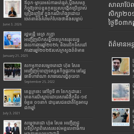
ឪពុក-ម្ដាយអស់ការអត់ធ្មត់,ប្ដឹងសមត្ថ
សាលាប៊ែលធ
កិច្ចឱ្យចាប់ខ្លួនកូនប្រុសបង្កើតប្រើប្រាស់
សិក្សា២
គ្រឿងញៀន ក្នុងករណីហិង្សាដោយ
ចេតនានិងគំរាមកំហែងថានឹងសម្លាប់
ថ្ងៃទី០៣ក
June 3, 2026
រដ្ឋមន្រ្តី​ នេត្រ​ ភក្ត្រា​
អញ្ជើញបើកសន្និបាតបូកសរុបលទ្ធ
ព័ត៌មានអន្
ផលការងារឆ្នាំ២០២៤ និងលើកទិសដៅ
ការងារឆ្នាំ២០២៥របស់​ក្រសួង​ព័ត៌មាន​
January 21, 2025
សកម្មភាពសម្តេចតេជោ ហ៊ុន សែន
អញ្ជើញបំពេញទស្សនកិច្ចផ្លូវការ នៅរដ្ឋ
ធានីហាវ៉ាណា សាធារណរដ្ឋគុយបា
September 25, 2022
ខេត្តក្រចេះ នៅថ្ងៃទី ៣ ខែកក្កដានេះ
មានករណីស្លាប់ដោយសារជំងឺកូវីដ-១៩
ចំនួន ០១នាក់ ជាបុរសជនជាតិខ្មែរអាយុ
៨៣ឆ្នាំ
July 3, 2021
សម្តេចតេជោ ហ៊ុន សែន អញ្ជើញជួ
បទីប្រឹក្សាពិសេសរបស់អគ្គលេខាធិការ
អង្គការសហប្រជាជាតិ