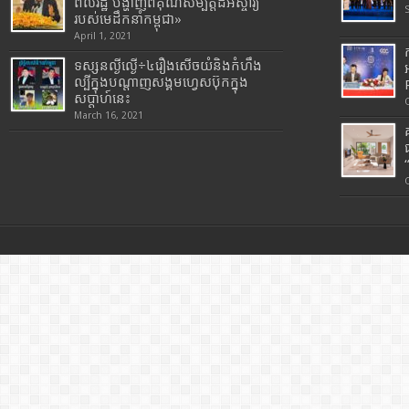
ពលរដ្ឋ បង្ហាញពីគុណសម្បត្តិដ៏អស្ចារ្យ
របស់មេដឹកនាំកម្ពុជា»
April 1, 2021
ទស្សនល្ងីល្ងើ÷៤រឿងសើចយំនិងកំហឹង
ល្បីក្នុងបណ្តាញសង្គមហ្វេសប៊ុកក្នុង
សប្តាហ៍នេះ
March 16, 2021