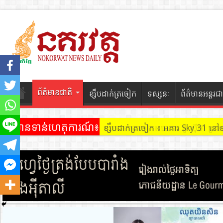
ព័ត៌មានជាតិ
ខ្សឹបដាក់ត្រចៀក
ទស្សនៈ
ព័ត៌មានអន្តរជា
ព័ត៌មានទាន់ហេតុការណ៍៖
ខ្សឹបដាក់ត្រចៀក ៖ អគារ Sky 31 នៅ