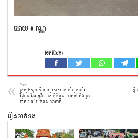
ដោយ ៖ វណ្ណៈ
ចែករំលែក៖
Previous:
ក្រសួងសុខាភិបាលប្រកាស រកឃេីញករណី
ក្ល
វិជ្ជមានវីរុសកូវីដ-១៩​ ថ្មីចំនួន ៤០នាក់​ និងអ្នក
ជាសះស្បេីយចំនួន​ ០៦នាក់
រឿងទាក់ទង