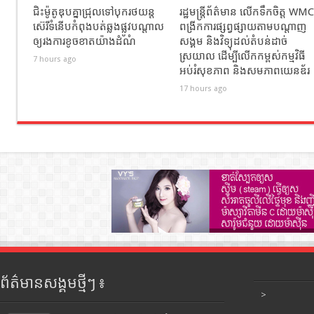
ជិះម៉ូតូឌុបគ្នាជ្រុលទៅបុករថយន្ត
រដ្ឋមន្ត្រីព័ត៌មាន លើកទឹកចិត្ត WMC
ស៊េរីទំនើបកំពុងបត់ឆ្លងផ្លូវបណ្តាល
ពង្រីកការផ្សព្វផ្សាយតាមបណ្តាញ
ឲ្យរងការខូចខាតយ៉ាងដំណំ
សង្គម និងវិទ្យុដល់តំបន់ដាច់
ស្រយាល ដើម្បីលើកកម្ពស់កម្មវិធី
7 hours ago
អប់រំសុខភាព និងសមភាពយេនឌ័រ
17 hours ago
ព័ត៌មានសង្គមថ្មីៗ ៖
>