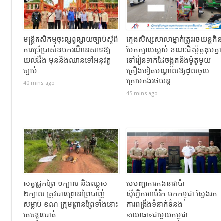
មន្រ្តីកសិកម្មចុះផ្សព្វផ្សាយច្បាប់ស្តីពី
ក្មេងសិស្សសាលាម្នាក់​ត្រូវរថយន្តកិ
ការប្រើប្រាស់ឧបករណ៏នេសាទឱ្យ
បែកក្បាលស្លាប់​ ខណៈជិះម៉ូតូឌុបគ្នា
យល់ដឹង មុននិងឈានទៅអនុវត្ដ
ទៅរៀនទាក់ដៃចង្កូតនិងម៉ូតូមួយ
ច្បាប់
គ្រឿងទៀតបណ្ដាលឱ្យដួល​ចូល
ក្រោមកង់រថយន្ត
40 mins ago
45 mins ago
សត្វជ្រូកព្រៃ ១ក្បាល និងឈ្លូស
មេបញ្ជាការកងនាវាប៉ា
២ក្បាល​ ត្រូវបានព្រានព្រៃបាញ់
ស៊ីហ្វិកអាម៉េរិក មកកម្ពុជា ស្វែងរក
សម្លាប់​ ខណៈ​ក្រុមព្រានព្រៃទាំងនោះ
ការពង្រឹងទំនាក់ទំនង
គេចខ្លួនបាត់
«យោធា»ជាមួយកម្ពុជា