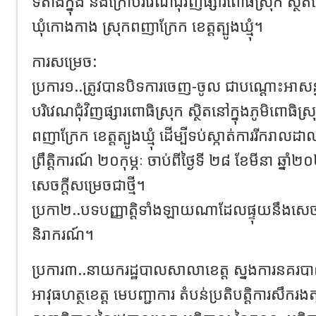
ទីតាំងក្នុង និងក្រៅបរិវេណជុំវិញផ្សារពោធិស្រុក ស្ថិត
ឃុំកោងកាង ស្រុកពញាក្រែក ខេត្តត្បូងឃ្មុំ។
ការសម្រេច:
ប្រការ១..ត្រូវបានបិទការចេញ-ចូល ជាបណ្តោះអាសន្ន
បរិវេណជុំវិញផ្សារពោធិស្រុក ស្ថិតនៅក្នុងភូមិពោធិស
ពញាក្រែក ខេត្តត្បូងឃ្មុំ ដើម្បីទប់ស្កាត់ការរីករាលដា
ព្រឹត្តិការណ៍ ២០កុម្ភៈ ចាប់ពីថ្ងៃទី ២៨ ខែមីនា ឆ្
សេចក្តីសម្រេចជាថ្មី។
ប្រកា២..បទបញ្ញាត្តិទាំងឡាយណាដែលផ្ទុយនឹងសេចក្ត
និរាករណ៍។
ប្រការ៣..នាយករដ្ឋបាលសាលាខេត្ត ស្នងការនគរបា
អាវុធហត្ថខេត្ត មេបញ្ជាការ តំបន់ប្រតិបត្តិការសឹករងត្