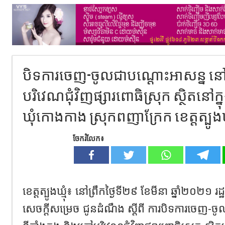
បិទការចេញ-ចូលជាបណ្តោះអាសន្ន នៅទីត
បរិវេណជុំវិញផ្សារពោធិស្រុក ស្ថិតនៅក្
ឃុំកោងកាង ស្រុកពញាក្រែក ខេត្តត្បូងឃ្ម
ចែករំលែក៖
ខេត្តត្បូងឃ្មុំ៖ នៅព្រឹកថ្ងៃទី២៩ ខែមីនា ឆ្នាំ២០២១ រដ
សេចក្តីសម្រេច ជូនដំណឹង ស្តីពី ការបិទការចេញ-