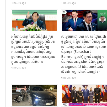
4 hours ago
4 hours ago
អភិបាលខេត្តកំពង់ធំបំភ្លឺជូនក្រុម
សម្តេចតេជោ ហ៊ុន សែន៖ ថ្ងៃនេះជា
ប្រឹក្សាអំពីការងារប្រយុទ្ធប្រឆាំងបទ
ថ្មីម្តងទៀត ខ្ញុំមានចំណាប់អារម្មណ៍
ល្មើសធនធានធម្មជាតិនិងកិច្ច
ទៅលើអត្ថបទរបស់ លោក សុរៈឆាត
ការពារដីរដ្ឋពិសេសនៅឃុំបឹងល្វា
បំរុងសុខ (Surachart
ស្រុកសន្ទុក ដែលមានការចុះផ្សាយ
Bamrungsuk) អ្នកជំនាញផ្នែក
ក្នុងបណ្តាញសារព័ត៌មាន
ទំនាក់ទំនងអន្តរជាតិ និងសន្តិសុខ
របស់ប្រទេសថៃ ដែលមានចំណង
4 hours ago
ជើង​ថា «ស្វាដោះសំណាញ់!»។
6 hours ago