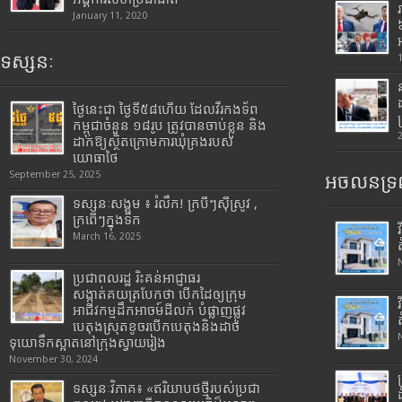
January 11, 2020
ទស្សនៈ
ថ្ងៃនេះជា ថ្ងៃទី៥៨ហើយ ដែលវីរកងទ័ព
កម្ពុជាចំនួន ១៨រូប ត្រូវបានចាប់ខ្លួន និង
ដាក់ឱ្យស្ថិតក្រោមការឃុំគ្រងរបស់
យោធាថៃ
September 25, 2025
អចលនទ្រព
ទស្សនៈសង្គម ៖ រំលឹក! ក្របីៗស៊ីស្រូវ ,
ក្រពើៗក្នុងទឹក
March 16, 2025
ប្រជាពលរដ្ឋ រិះគន់អាជ្ញាធរ
សង្កាត់គយត្របែកថា បើកដៃឲ្យក្រុម
អាជីវកម្មដឹកអាចម៍ដីលក់ បំផ្លាញផ្លូវ
បេតុងស្រុតខូចរបើកបេតុងនិងដាច់
ទុយោទឹកស្អាតនៅក្រុងស្វាយរៀង
November 30, 2024
ទស្សនៈវិភាគ៖ «ឥរិយាបថថ្មីរបស់ប្រជា