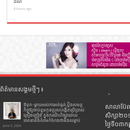
ដំណំ
8 hours ago
ព័ត៌មានសង្គមថ្មីៗ ៖
>
ឪពុក-ម្ដាយអស់ការអត់ធ្មត់,ប្ដឹងសមត្ថ
សាលាប៊ែលធ
កិច្ចឱ្យចាប់ខ្លួនកូនប្រុសបង្កើតប្រើប្រាស់
សិក្សា២
គ្រឿងញៀន ក្នុងករណីហិង្សាដោយ
ចេតនានិងគំរាមកំហែងថានឹងសម្លាប់
ថ្ងៃទី០៣ក
June 3, 2026