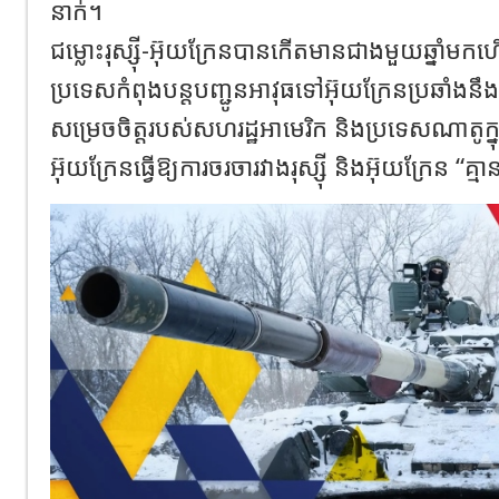
នាក់។
ជម្លោះរុស្ស៊ី-អ៊ុយក្រែនបានកើតមានជាងមួយឆ្នាំមក
ប្រទេសកំពុងបន្តបញ្ជូនអាវុធទៅអ៊ុយក្រែនប្រឆាំងនឹងរុស
សម្រេចចិត្តរបស់សហរដ្ឋអាមេរិក និងប្រទេសណាតូក្នុង
អ៊ុយក្រែនធ្វើឱ្យការចរចារវាងរុស្ស៊ី និងអ៊ុយក្រែន “គ