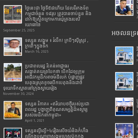
ថ្ងៃនេះជា ថ្ងៃទី៥៨ហើយ ដែលវីរកងទ័ព
កម្ពុជាចំនួន ១៨រូប ត្រូវបានចាប់ខ្លួន និង
ដាក់ឱ្យស្ថិតក្រោមការឃុំគ្រងរបស់
យោធាថៃ
September 25, 2025
អចលនទ្រព
ទស្សនៈសង្គម ៖ រំលឹក! ក្របីៗស៊ីស្រូវ ,
ក្រពើៗក្នុងទឹក
March 16, 2025
ប្រជាពលរដ្ឋ រិះគន់អាជ្ញាធរ
សង្កាត់គយត្របែកថា បើកដៃឲ្យក្រុម
អាជីវកម្មដឹកអាចម៍ដីលក់ បំផ្លាញផ្លូវ
បេតុងស្រុតខូចរបើកបេតុងនិងដាច់
ទុយោទឹកស្អាតនៅក្រុងស្វាយរៀង
November 30, 2024
ទស្សនៈវិភាគ៖ «ឥរិយាបថថ្មីរបស់ប្រជា
ពលរដ្ឋ បង្ហាញពីគុណសម្បត្តិដ៏អស្ចារ្យ
របស់មេដឹកនាំកម្ពុជា»
April 1, 2021
ទស្សនល្ងីល្ងើ÷៤រឿងសើចយំនិងកំហឹង
ល្បីក្នុងបណ្តាញសង្គមហ្វេសប៊ុកក្នុង