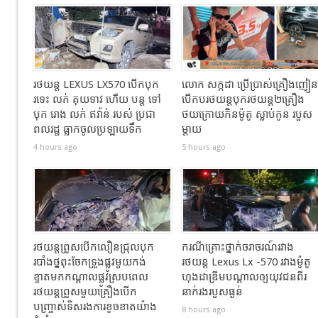
រថយន្ដ LEXUS LX570 បេីកបុក
លោក សក្កដា ប្រើប្រាស់គ្រឿងញៀន
រទេះ លក់ គុយទាវ ហេីយ បន្ត ទៅ
បើកបរថយន្តបុករថយន្ត២គ្រឿង
បុក រោង លក់ ឥវ៉ាន់ របស់ ប្រជា
ថយក្រោយកិនម៉ូតូ ស្លាប់កូន របួស
ពលរដ្ឋ ធ្លាកចូលប្រឡាយទឹក
ម្ដាយ
4 hours ago
5 hours ago
រថយន្តព្រូសបើកលឿនជ្រុលបុក
ករណីគ្រោះថ្នាក់ចរាចរណ៍រវាង
របាំងថ្នពុះចែកទ្រូងផ្លូវមួយកង់
រថយន្ត Lexus Lx -570 រវាងម៉ូតូ
ខ្ទាតមកកណ្តាលផ្លូវស្របពេល
ហុងដាឌ្រីមបណ្ដាលឲ្យយុវជនពីរ
រថយន្តព្រូសមួយគ្រឿងបើក
នាក់រងរបួសធ្ងន់
បញ្ច្រាស់ទិសរងការខូចខាតយ៉ាង
8 hours ago