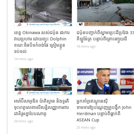
ខេត្ត Okinawa របស់ជប៉ុន រងការ
ជប៉ុនបញ្ជាក់ពីស្នាមប្រេះដីប្រវែង 3
វាយប្រហារ ដោយព្យុះ Dolphin
គីឡូម៉ែត្រ បន្ទាប់ពីគ្រោះរញ្ជួយដី
ខណៈចិនបិទកំពង់ផែ ត្រៀមខ្លួន
16 mins ago
ទប់ទល់
14 mins ago
អារ៉ាប៊ីសាអូឌីត ប៉ាគីស្ថាន និងទួរគី
អ្នកគាំទ្រឥណ្ឌូនេស៊ី
ចុះហត្ថលេខាលើសន្ធិសញ្ញាការពារ
ទាមទារឱ្យបណ្តេញគ្រូបង្វឹក John
ជាតិរួមគ្នាបែបណាតូ
Herdman បន្ទាប់ពីធ្លាក់ពី
ASEAN Cup
20 mins ago
25 mins ago