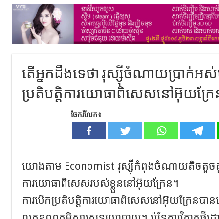
តើអ្នកដឹងទេថា រុស្ស៊ីចំណាយប្រាក់អស់ប
ប្រតិបត្តិការយោធាពិសេសនៅអ៊ុយក្រែ
ចែករំលែក៖
យោងតាម Economist រុស្ស៊ីកំពុងចំណាយតិចតួចគួរឱ្យ
ការយោធាពិសេសរបស់ខ្លួននៅអ៊ុយក្រែន។
ការបើកប្រតិបត្តិការយោធាពិសេសនៅអ៊ុយក្រែនបានធ្វើឲ្
លក្ខខណ្ឌភូមិសាស្ត្រនយោបាយ។ ប៉ុន្តែការវិភាគថ្