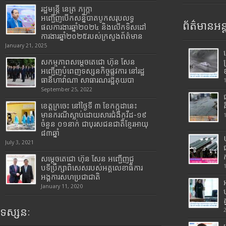
រដ្ឋមន្រ្តី​ នេត្រ​ ភក្ត្រា​
អញ្ជើញបើកសន្និបាតបូកសរុបលទ្ធ
ព័ត៌មានអន្
ផលការងារឆ្នាំ២០២៤ និងលើកទិសដៅ
ការងារឆ្នាំ២០២៥របស់​ក្រសួង​ព័ត៌មាន​
January 21, 2025
សកម្មភាពសម្តេចតេជោ ហ៊ុន សែន
អញ្ជើញបំពេញទស្សនកិច្ចផ្លូវការ នៅរដ្ឋ
ធានីហាវ៉ាណា សាធារណរដ្ឋគុយបា
September 25, 2022
ខេត្តក្រចេះ នៅថ្ងៃទី ៣ ខែកក្កដានេះ
មានករណីស្លាប់ដោយសារជំងឺកូវីដ-១៩
ចំនួន ០១នាក់ ជាបុរសជនជាតិខ្មែរអាយុ
៨៣ឆ្នាំ
July 3, 2021
សម្តេចតេជោ ហ៊ុន សែន អញ្ជើញជួ
បទីប្រឹក្សាពិសេសរបស់អគ្គលេខាធិការ
អង្គការសហប្រជាជាតិ
January 11, 2020
ទស្សនៈ