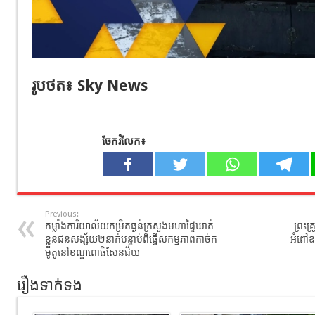
រូបថត៖ Sky News
ចែករំលែក៖
Previous:
កម្លាំងការិយាល័យកម្រិតធ្ងន់ក្រសួងមហាផ្ទៃឃាត់
ព្រះគ
ខ្លួនជនសង្ស័យ២នាក់បន្ទាប់ពីធ្វើសកម្មភាពកាច់ក
អំពៅឧប
ម៉ូតូនៅខណ្ឌពោធិសែនជ័យ
រឿងទាក់ទង