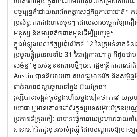
ហេតុផលមួយក្នុងចំណោមហេតុផលសម្រាប់ការចំណាយ
បច្ចុប្បន្នគឺដោយសារតែកត្តាសេដ្ឋកិច្ចការពារជាតិ។ ក
ប្រសិទ្ធភាពជាងពេលមុនៗ ដោយសារបច្ចេកវិទ្យាជឿ
មនុស្ស និងអាវុធតិចជាងមុនដើម្បីប្រយុទ្ធ។
ក្នុងអំឡុងពេលកិច្ចប្រជុំលើកទី 12 នៃក្រុមទំនាក់ទ
ប្រមូលផ្តុំប្រទេសទាំង 31 នៃអង្គការណាតូ ក៏ដូចជ
សម្ព័ន្ធ” មួយចំនួននាពេលថ្មីៗនេះ រដ្ឋមន្ត្រីការពារ
Austin បាននិយាយថា សហរដ្ឋអាមេរិក និងសម្ព័ន្ធមិ
ពាន់លានដុល្លារចូលទៅក្នុង អ៊ុយក្រែន។
រុស្ស៊ីបានសង្កត់ធ្ងន់ម្តងហើយម្តងទៀតថា ការវាយប្រ
យោធា ឬមានគោលដៅពីរក្នុងប្រទេសអ៊ុយក្រែនប៉ុណ្ណោ
ប្រកាន់ទីក្រុងគៀវ ថាបានធ្វើការវាយប្រហារដោយកាំភ្ល
នានានៅជិតជួរមុខរបស់រុស្ស៊ី ដែលបណ្តាលឱ្យមានអ្ន