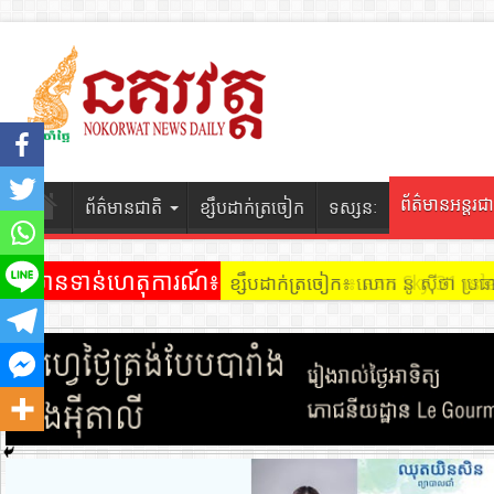
ព័ត៌មានអន្តរជា
ព័ត៌មានជាតិ
ខ្សឹបដាក់ត្រចៀក
ទស្សនៈ
ព័ត៌មានទាន់ហេតុការណ៍៖
ខ្សឹបដាក់ត្រចៀក ៖ អគារ Sky 31 នៅ