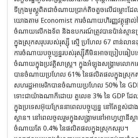
ទីក្រុងមូស្គូពិតជាចំណាយប្រាក់តិចតួចលើជម្លោះដែ
យោងតាម Economist ការចំណាយហិរញ្ញវត្ថុផ្ទាល់ន
ចំណាយលើកងទ័ព និងឧបករណ៍ត្រូវបានប៉ាន់ស្ម
ក្នុងស្រុកសរុបរបស់រុស្ស៊ី ស្មើ ប្រហែល 67 ពាន់លានដុល
ការចំណាយបច្ចុប្បន្នរបស់រុស្ស៊ីគឺមិនអាចប្រៀបធៀបទ
ចំណាយក្នុងប្រវត្តិសាស្ត្រ។ ក្នុងអំឡុងសង្គ្រាម
បានចំណាយប្រហែល 61% នៃផលិតផលក្នុងស្រុក
សហរដ្ឋអាមេរិកបានចំណាយប្រហែល 50% នៃ GD
ទោះជាយ៉ាងណាក៏ដោយ តួលេខ 3% នៃ GDP ដែលរុស្
ក្នុងប្រទេសអ៊ុយក្រែននាពេលបច្ចុប្បន្ន នៅតែខ្ពស់ជាង
ស្ថាន។ នៅពេលចូលរួមក្នុងសង្គ្រាមនៅអាហ្វហ្គានីស
ចំណាយតែ 0.4% នៃផលិតផលក្នុងស្រុកសរុប។