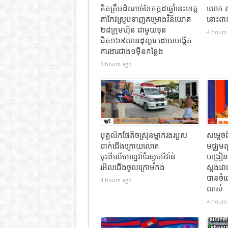
គិតត្រឹមដំណាច់ខែកក្កដាឆ្នាំនេះខេត្ត
លោក ស
តាកែវស្រូបទាញគម្រោងវិនិយោគ
នោះពាក់
២៨ក្រុមហ៊ុន ជាមួយទុន
4 hours
ជិត១៦៩លានដុល្លារ ដោយបង្កើត
ការងារជាង១ម៉ឺនកន្លែង
3 hours ago
បុគ្គលិកផែតិចស្រ៊ុនម្នាក់រងរបួស
សម្ដេចធ
បាក់ជេីងក្រោយលោត
មជ្ឈមណ
ចុះពីលេីអេឡេវ៉ាទ័រស្ទូចអីវ៉ាន់
បង្រៀ
រអិលជេីងចូលក្រោមកង់
ស្តង់ដ
បានចំណ
4 hours ago
លាស់
4 hours