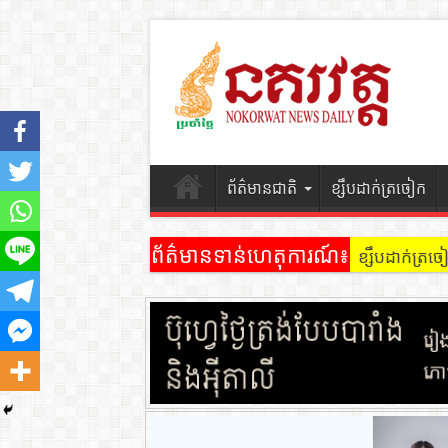
ព័ត៌មានជាតិ
ខ្សឹបដាក់ត្រចៀក
ព័ត៌មានទាន់ហេតុការណ៍៖
ខ្សឹបដាក់ត្រ