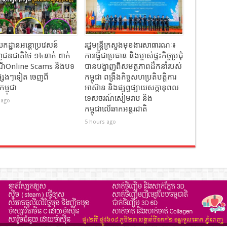
កដ្ឋានអន្តោប្រវេសន៍
រដ្ឋមន្ត្រីក្រសួងមុខងារសាធារណៈ៖​
ជនជាតិថៃ ១៤នាក់ ពាក់
ការធ្វើជាប្រធាន និងម្ចាស់ផ្ទះកិច្ចប្រជុំ
រណីOnline Scams និងបទ
បានបង្ហាញពីសមត្ថភាពដឹកនាំរបស់
្សេងៗទៀត ចេញពី
កម្ពុជា ពង្រឹងកិច្ចសហប្រតិបត្តិការ
ម្ពុជា
អាស៊ាន និងផ្សព្វផ្សាយសក្តានុពល
ទេសចរណ៍សៀមរាប និង
 ago
កម្ពុជាលើឆាកអន្តរជាតិ
5 hours ago