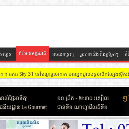
ព័ត៌មានអន្តរជាតិ
ទស្សនៈ
អចលនទ្រព្យ
រូបភាព និង វីដេអូប្លែកៗ
អំ
ចៀក ៖ អគារ Sky 31 នៅខណ្ឌទួលគោក មានអ្នកជួលបន្ទប់បើកល្បែងសុីសង