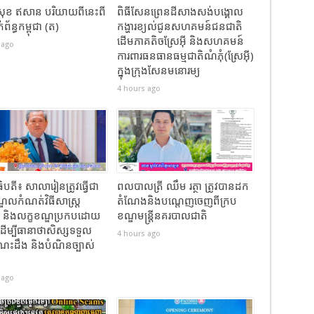
ុខ ឥសាន បរិយាយពីនេះពី
ពិធីសែនព្រេនដីសាងសង់បង្គោល
ព័ន្ធកម្ពុជា (ត)
កង្ហារខ្យល់ជូនសហគមន៍ជនជាតិ
ដើមភាគតិចស្រែអ៊ី និងសហគមន៍
 ago
ការពារធនធានធម្មជាតិណំភុំ(ស្រែអ៊ី)
ក្នុងក្រុងសែនមនោរម្យ
4 hours ago
ិបតី៖ សាលារៀនត្រូវធ្វើជា
ពលបាលត្រី ឈឹម រត្ថា ត្រូវបានដក
្ឌលកំណត់វិធីសាស្ត្រ
តំណែងនិងបណ្តេញចេញពីក្រប
ន និងលក្ខខណ្ឌប្រកបដោយ
ខណ្ឌមន្ដ្រីនគរបាលជាតិ
ាដើម្បីធានាថាសិស្សទទួល
4 hours ago
េះដឹង និងបំណិនច្បាស់
 ago