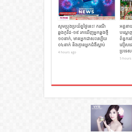
សូមប្រុងប្រយ័ត្នថ្ងៃនេះ! ករណី
អគ្គនាយ
ឆ្លងកូវីដ-១៩ រកឃើញអ្នកឆ្លងថ្មី
បណ្ដេញ
១០នាក់, មានអ្នកជាសះស្បើយ
ព័ន្ធក
០៤នាក់ និងគ្មានអ្នកជំងឺស្លាប់
ល្មើសផ
ប្រទេសក
4 hours ago
5 hours