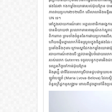
ផងដែរថា កងកម្លាំងយោធារបស់អ៊ុយក្រែន បានស
ភាពវាយប្រហារ២១២លើក លើសាលានិងមន្ទីរពេទ្យ 
UN ទេ។
នៅក្នុងរបាយការណ៍នោះ អគ្គលេខាធិការអង្គកា
បាននិយាយថា រូបលោកមានអារម្មណ៍តក់ស្លុតជាខ
ពិការភាព ព្រមទាំងចំនួននៃការវាយប្រហារលើសាល
ហើយទន្ទឹមគ្នាលោកក៏មិនស្រួលក្នុងចិត្តផងដែរ
ប្រឆាំងនឹងកុមារ ក្រោមស្នាដៃកងកម្លាំងយោធាអ
របាយការណ៍ខាងលើ ត្រូវបានរៀបចំដោយលោកស្រ
របស់លោក Guterres ទទួលបន្ទុកកុមារនិងជម
ទស្សនកិច្ចទៅកាន់អ៊ុយក្រែន
និងរុស្ស៉ី ជាទីដែលលោកស្រីបានជួបជាមួយបេសកជ
ឡូវ៉ាបេឡូវ៉ា (Maria Lvova-Belova) ដែលស្ថិត
ព័ន្ធឧក្រិដ្ឋកម្មសង្រ្គាម ពោលគឺដូចគ្នាទៅនឹងប្រ