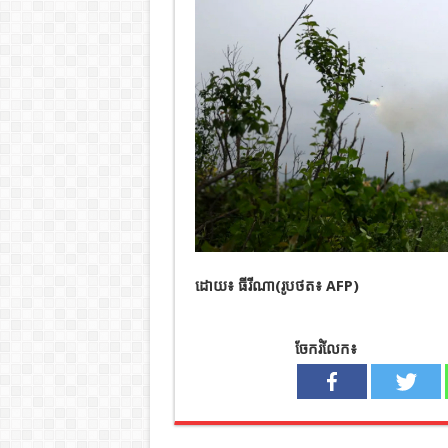
ដោយ៖ ធីរីណា(រូបថត៖ AFP)
ចែករំលែក៖