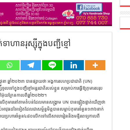
ហានរុស្ស៊ីក្នុងបញ្ជីខ្មៅ
ិថុនា ឆ្នាំ២០២៣ បានផ្សាយថា អង្គការសហប្រជាជាតិ (UN)
លទៅក្នុងបញ្ជីខ្មៅអន្តរជាតិរបស់ខ្លួន សម្រាប់ការធ្វើឱ្យកុមារសរុប
មនៅអ៊ុយក្រែនកាលពីឆ្នាំ២០២២។
តទង្វើទៅលើកុមារនៅតាមតំបន់ដែលមានសង្រ្គាម UN បានផ្ទៀងផ្ទាត់ឃើញថា
ប់អាវុធដទៃទៀតដែលជាសម្ព័ន្ធមិត្តបានសម្លាប់កុមារចំនួន១៣៦នាក់
ពវាយប្រហារចំនួន៤៨០លើកទៅលើសាលារៀននិងមន្ទីរពេទ្យកាលពី
ារខ្លួនថែមទៀតផង។ របាយការណ៍ដដែលក៏បានផ្ទៀងផ្ទាត់ឃើញ