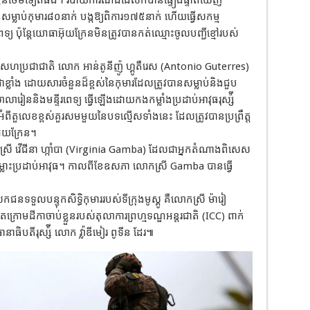
ម្លាប់កុមារ៨០នាក់ បង្កឱ្យពិការ១៧៥នាក់ ហើយធ្វើសកម្ម
ប៉ុន្តែយោធាអ៊ុយក្រែនមិនត្រូវបានកត់ឈ្មោះចូលបញ្ជីខ្មៅរបស់
រសហប្រជាជាតិ លោក អាន់តូនីញ៉ូ ហ្គូតឺរេស (Antonio Guterres)
្លាំង ដោយសារចំនួនដ៏ខ្ពស់នៃកុមារដែលត្រូវបានសម្លាប់និងជួប
ារៀននិងមន្ទីរពេទ្យ ធ្វើឡើងដោយកងកម្លាំងប្រដាប់អាវុធរុស្ស៉ី
 អំពីតួលេខខ្ពស់គួរសមមួយនៃបទល្មើសទាំងនេះ ដែលត្រូវបានប្រព្រឹត្ត
៊ុយក្រែន។
ី វើជីនា ហ្កាំបា (Virginia Gamba) ដែលជាអ្នកតំណាងពិសេស
្លោះប្រដាប់អាវុធ។ កាលពីខែឧសភា លោកស្រី Gamba បានធ្វើ
នទទួលបន្ទុកសិទ្ធិកុមាររបស់ទីក្រុងមូស្គូ គឺលោកស្រី ម៉ារៀ
ក្រោមដីកាចាប់ខ្លួនរបស់តុលាការព្រហ្មទណ្ឌអន្តរជាតិ (ICC) ពាក់
ធានាធិបតីរុស្ស៉ី លោក វ៉្លាឌីមៀរ ពូទីន ដែរ៕