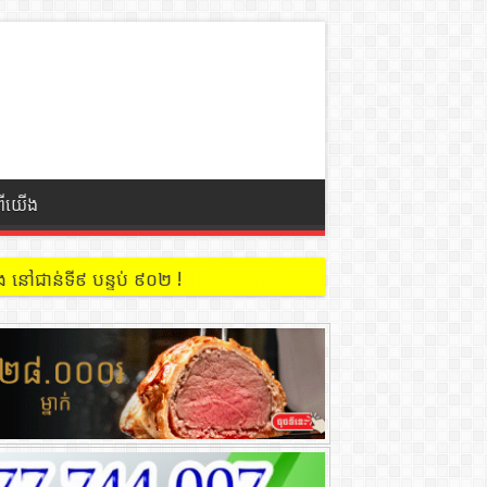
ពីយើង
 នៅជាន់ទី៩ បន្ទប់ ៩០២ !