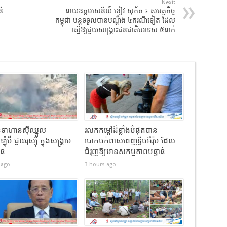
Next:
ី
នាយឧត្តមសេនីយ៍ ខៀវ សុភ័គ ៖​ សមត្ថកិច្ច
កម្ពុជា បន្តទទួលបានបណ្តឹង ៤ករណីទៀត ដែល
ស្នើឱ្យជួយសង្គ្រោះជនជាតិបរទេស ៥នាក់
ទាហានស៊ីឈ្នួល
រលកកម្ដៅដ៏ខ្លាំងបំផុតបាន
ុំប៊ី ជួយរុស្ស៊ី ក្នុងសង្រ្គាម
បោកបក់ពាសពេញទ្វីបអឺរ៉ុប ដែល
ែន
ជំរុញឱ្យមានសកម្មភាពបន្ទាន់
 ago
3 hours ago