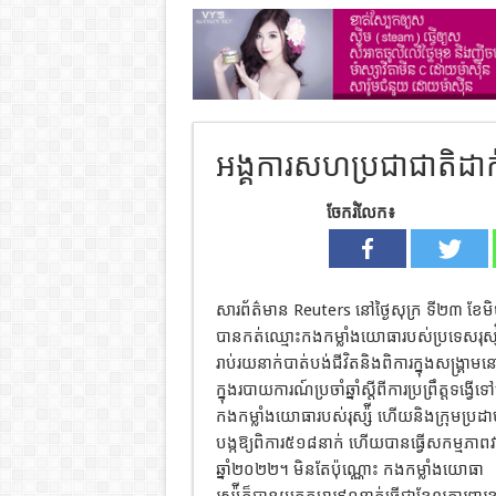
អង្គការសហប្រជាជាតិដាក់ទា
ចែករំលែក៖
សារព័ត៌មាន Reuters នៅថ្ងៃសុក្រ ទី២៣ ខែម
បានកត់ឈ្មោះកងកម្លាំងយោធារបស់ប្រទេសរុស្ស៉ីចូ
រាប់រយនាក់បាត់បង់ជីវិតនិងពិការក្នុងសង្រ្គា
ក្នុងរបាយការណ៍ប្រចាំឆ្នាំស្តីពីការប្រព្រឹត្
កងកម្លាំងយោធារបស់រុស្ស៉ី ហើយនិងក្រុមប្រដា
បង្កឱ្យពិការ៥១៨នាក់ ហើយបានធ្វើសកម្មភា
ឆ្នាំ២០២២។ មិនតែប៉ុណ្ណោះ កងកម្លាំងយោធា
រុស្ស៉ីក៏បានយកកុមារ៩១នាក់ធ្វើជាខែលការព