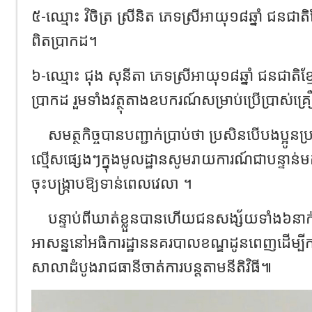
៥-ឈ្មោះ វិចិត្រ ស្រីនិត ភេទស្រីអាយុ១៨ឆ្នាំ ជនជាត
ពិតប្រាកដ។
៦-ឈ្មោះ ជុង សុនីតា ភេទស្រីអាយុ១៨ឆ្នាំ ជនជាតិខ្
ប្រាកដ រួមទាំងវត្ថុតាងឧបករណ៍សម្រាប់ប្រើប្រាស
សមត្ថកិច្ចបានបញ្ជាក់ប្រាប់ថា ប្រសិនបើបងប្អូ
ល្មើសផ្សេងៗក្នុងមូលដ្ឋានសូមរាយការណ៍ជាបន្ទាន់មកស
ចុះបង្ក្រាបឱ្យទាន់ពេលវេលា ។
បន្ទាប់ពីឃាត់ខ្លួនបានហើយជនសង្ស័យទាំង៦នាក់ត
អាសន្ននៅអធិការដ្ឋាននគរបាលខណ្ឌដូនពេញដើម្ប
សាលាដំបូងរាជធានីចាត់ការបន្តតាមនីតិវិធី៕