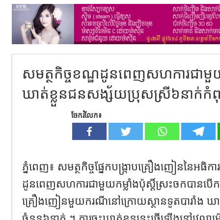
សមត្ថកិច្ចខណ្ឌដូនពេញសហការជាមួយកម្
ឃាត់ខ្លួនជនសង្ស័យប្រុសស្រី៦នាក់កំពុ
ចែករំលែក៖
ភ្នំពេញ៖ សមត្ថកិច្ចផ្នែកបង្ក្រាបគ្រឿងញៀននៃអធិ
ដូនពេញសហការជាមួយកម្លាំងប៉ុស្តិ៍ស្រះចកបានបើកប្រ
គ្រឿងញៀនមួយករណីនៅក្រោយស្ថានទូតបារាំង ឃាត់ខ
ចំនួន៦នាក់ ។ ការចុះឃាត់ខ្លួននេះធ្វើឡើងនៅវ