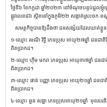
ថ្ងៃទី៦ ខែកក្តដា ឆ្នាំ២០២៣ នៅចំណុចបន្ទប់ជួលម្តុំ
ផ្លូវលេខ៨៦ ស្ថិតនៅក្នុងភូមិ២២ សង្កាត់ស្រះចក 
សមត្ថកិច្ចបានឱ្យដឹងថា ជនសង្ស័យដែលឃាត់ខ្លួ
១-ឈ្មោះ រមណី រិទ្ធី ភេទប្រុស អាយុ២៧ឆ្នាំ ជនជាតិ
ពិតប្រាកដ។
២-ឈ្មោះ ហ៊ឹម មករា ភេទប្រុស អាយុ៣៧ឆ្នាំ ជនជាតិ
ពិតប្រាកដ។
៣-ឈ្មោះ ផាន់ បញ្ញា ភេទប្រុស អាយុ២១ឆ្នាំ ជនជាតិ
ពិតប្រាកដ។
៤-ឈ្មោះ ឆួន សង្ហា ភេទប្រុសអាយុ២១ឆ្នាំ
មុខរបរន