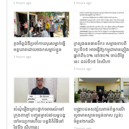
2 hours ago
2 hours ago
តូចចិត្តជំងឺប្រចាំកាយបុរសម្នាក់ធ្វេី
ក្រសួងធនធានទឹក​​៖​ សម្ពាធទាបពី
អត្តឃាតដោយចងកសម្លាប់ខ្លួន
ព្យុះទី១៥ អាចធ្វើឱ្យកម្ពុជាមានភ្លៀង
ធ្លាក់ពី៤០% ទៅ៧០% ចាប់ពីថ្ងៃ
3 hours ago
នេះ ដល់ទី១៥ ខែសីហា
3 hours ago
សំណុំរឿងគ្រោះថ្នាក់ចរាចរណ៍នៅ
បង្ក្រាបជនសង្ស័យពាន់ព័ន្ធករណី
ក្រុងតាខ្មៅ បញ្ជូនម្ចាស់រថយន្តបង្ក
លួចមានស្ថានទម្ងន់ទោស (ប្លន់)
ទៅអយ្យការហើយ បន្តនីតិវិធីនៅ
ចំនួន២ករណី
ថ្ងៃទី៦ សីហានេះ
7 hours ago