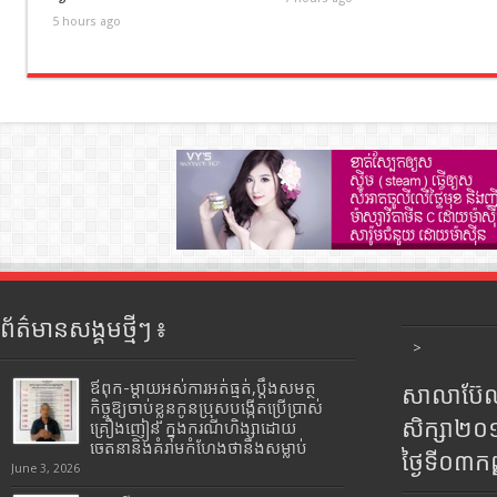
5 hours ago
ព័ត៌មានសង្គមថ្មីៗ ៖
>
ឪពុក-ម្ដាយអស់ការអត់ធ្មត់,ប្ដឹងសមត្ថ
សាលាប៊ែលធ
កិច្ចឱ្យចាប់ខ្លួនកូនប្រុសបង្កើតប្រើប្រាស់
សិក្សា២
គ្រឿងញៀន ក្នុងករណីហិង្សាដោយ
ចេតនានិងគំរាមកំហែងថានឹងសម្លាប់
ថ្ងៃទី០៣ក
June 3, 2026