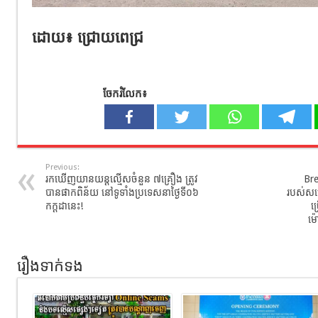
ដោយ៖ ជ្រោយពេជ្រ
ចែករំលែក៖
Previous:
រកឃើញយានយន្តល្មើសចំនួន ៧គ្រឿង ត្រូវ
Br
បានផាកពិន័យ នៅទូទាំងប្រទេសនាថ្ងៃទី០៦​
របស់សម្
កក្ដដា​នេះ!
ច
ម៉
រឿងទាក់ទង