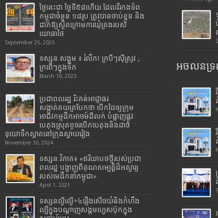
ថ្ងៃនេះជា ថ្ងៃទី៥៨ហើយ ដែលវីរកងទ័ព
កម្ពុជាចំនួន ១៨រូប ត្រូវបានចាប់ខ្លួន និង
ដាក់ឱ្យស្ថិតក្រោមការឃុំគ្រងរបស់
យោធាថៃ
September 25, 2025
ទស្សនៈសង្គម ៖ រំលឹក! ក្របីៗស៊ីស្រូវ ,
អចលនទ្រព
ក្រពើៗក្នុងទឹក
March 16, 2025
ប្រជាពលរដ្ឋ រិះគន់អាជ្ញាធរ
សង្កាត់គយត្របែកថា បើកដៃឲ្យក្រុម
អាជីវកម្មដឹកអាចម៍ដីលក់ បំផ្លាញផ្លូវ
បេតុងស្រុតខូចរបើកបេតុងនិងដាច់
ទុយោទឹកស្អាតនៅក្រុងស្វាយរៀង
November 30, 2024
ទស្សនៈវិភាគ៖ «ឥរិយាបថថ្មីរបស់ប្រជា
ពលរដ្ឋ បង្ហាញពីគុណសម្បត្តិដ៏អស្ចារ្យ
របស់មេដឹកនាំកម្ពុជា»
April 1, 2021
ទស្សនល្ងីល្ងើ÷៤រឿងសើចយំនិងកំហឹង
ល្បីក្នុងបណ្តាញសង្គមហ្វេសប៊ុកក្នុង