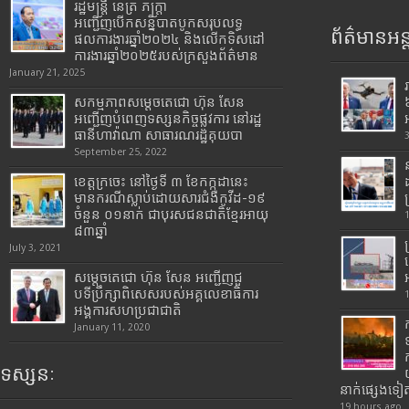
រដ្ឋមន្រ្តី​ នេត្រ​ ភក្ត្រា​
អញ្ជើញបើកសន្និបាតបូកសរុបលទ្ធ
ព័ត៌មានអន្
ផលការងារឆ្នាំ២០២៤ និងលើកទិសដៅ
ការងារឆ្នាំ២០២៥របស់​ក្រសួង​ព័ត៌មាន​
January 21, 2025
សកម្មភាពសម្តេចតេជោ ហ៊ុន សែន
អញ្ជើញបំពេញទស្សនកិច្ចផ្លូវការ នៅរដ្ឋ
ធានីហាវ៉ាណា សាធារណរដ្ឋគុយបា
September 25, 2022
ខេត្តក្រចេះ នៅថ្ងៃទី ៣ ខែកក្កដានេះ
មានករណីស្លាប់ដោយសារជំងឺកូវីដ-១៩
ចំនួន ០១នាក់ ជាបុរសជនជាតិខ្មែរអាយុ
៨៣ឆ្នាំ
July 3, 2021
សម្តេចតេជោ ហ៊ុន សែន អញ្ជើញជួ
បទីប្រឹក្សាពិសេសរបស់អគ្គលេខាធិការ
អង្គការសហប្រជាជាតិ
January 11, 2020
ទស្សនៈ
នាក់ផ្សេងទៀ
19 hours ago