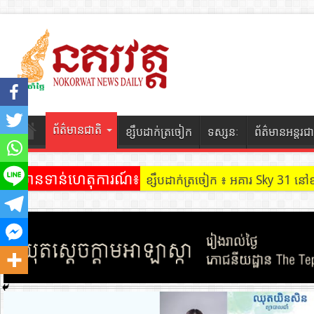
ព័ត៌មានជាតិ
ខ្សឹបដាក់ត្រចៀក
ទស្សនៈ
ព័ត៌មានអន្តរជា
ព័ត៌មានទាន់ហេតុការណ៍៖
ខ្សឹបដាក់ត្រចៀក ៖ អគារ Sky 31 នៅ
ខ្សឹបដាក់ត្រចៀក ៖ ដល់ករ ! ឈ្មួញដ