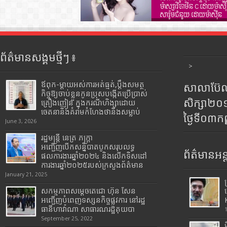
ព័ត៌មានសង្គមថ្មីៗ ៖
>
ឪពុក-ម្ដាយអស់ការអត់ធ្មត់,ប្ដឹងសមត្ថ
សាលាប៊ែលធ
កិច្ចឱ្យចាប់ខ្លួនកូនប្រុសបង្កើតប្រើប្រាស់
សិក្សា២
គ្រឿងញៀន ក្នុងករណីហិង្សាដោយ
ចេតនានិងគំរាមកំហែងថានឹងសម្លាប់
ថ្ងៃទី០៣ក
June 3, 2026
រដ្ឋមន្រ្តី​ នេត្រ​ ភក្ត្រា​
អញ្ជើញបើកសន្និបាតបូកសរុបលទ្ធ
ព័ត៌មានអន្
ផលការងារឆ្នាំ២០២៤ និងលើកទិសដៅ
ការងារឆ្នាំ២០២៥របស់​ក្រសួង​ព័ត៌មាន​
January 21, 2025
សកម្មភាពសម្តេចតេជោ ហ៊ុន សែន
អញ្ជើញបំពេញទស្សនកិច្ចផ្លូវការ នៅរដ្ឋ
ធានីហាវ៉ាណា សាធារណរដ្ឋគុយបា
September 25, 2022