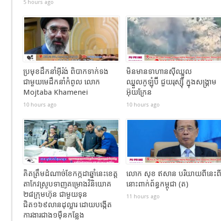
5 hours ago
ប្រមុខដឹកនាំអ៊ីរ៉ង់ ពិបាកទាក់ទង
មិនមានទាហានស៊ីឈ្នួល
ជាមួយមេដឹកនាំកំពូល លោក
ឈ្នួលកូឡុំប៊ី ជួយរុស្ស៊ី ក្នុងសង្រ្គាម
Mojtaba Khamenei
អ៊ុយក្រែន
10 hours ago
10 hours ago
គិតត្រឹមដំណាច់ខែកក្កដាឆ្នាំនេះខេត្ត
លោក សុខ ឥសាន បរិយាយពីនេះព
តាកែវស្រូបទាញគម្រោងវិនិយោគ
នោះពាក់ព័ន្ធកម្ពុជា (ត)
២៨ក្រុមហ៊ុន ជាមួយទុន
11 hours ago
ជិត១៦៩លានដុល្លារ ដោយបង្កើត
ការងារជាង១ម៉ឺនកន្លែង