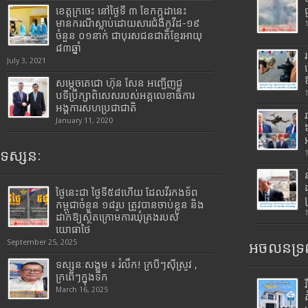
ខេត្តក្រចេះ នៅថ្ងៃទី ៣ ខែកក្កដានេះ
មានករណីស្លាប់ដោយសារជំងឺកូវីដ-១៩
ចំនួន ០១នាក់ ជាបុរសជនជាតិខ្មែរអាយុ
៨៣ឆ្នាំ
July 3, 2021
សម្តេចតេជោ ហ៊ុន សែន អញ្ជើញជួ
បទីប្រឹក្សាពិសេសរបស់អគ្គលេខាធិការ
អង្គការសហប្រជាជាតិ
January 11, 2020
ទស្សនៈ
ថ្ងៃនេះជា ថ្ងៃទី៥៨ហើយ ដែលវីរកងទ័ព
កម្ពុជាចំនួន ១៨រូប ត្រូវបានចាប់ខ្លួន និង
ដាក់ឱ្យស្ថិតក្រោមការឃុំគ្រងរបស់
យោធាថៃ
September 25, 2025
អចលនទ្រព
ទស្សនៈសង្គម ៖ រំលឹក! ក្របីៗស៊ីស្រូវ ,
ក្រពើៗក្នុងទឹក
March 16, 2025