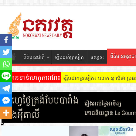
ព័ត៌មានអន្តរជា
ព័ត៌មានជាតិ
ខ្សឹបដាក់ត្រចៀក
ទស្សនៈ
ព័ត៌មានទាន់ហេតុការណ៍៖
ខ្សឹបដាក់ត្រចៀក ៖ អគារ Sky 31 នៅ