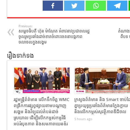
Previous:
សម្ដេចធិបតី ហ៊ុន ម៉ាណែត អំពាវនាវប្រជាពលរដ្ឋ
តំណាងអ
ចូលរួមប្រឆាំងដាច់ខាតចំពោះចេតនាបង្កភាព
ពីបទ 
ចលាចលក្នុងសង្គម
រឿងទាក់ទង
រដ្ឋមន្ត្រីព័ត៌មាន លើកទឹកចិត្ត WMC
ក្រសួងព័ត៌មាន និង Smart ចាប់ដ
ពង្រីកការផ្សព្វផ្សាយតាមបណ្តាញ
គ្នាប្រយុទ្ធប្រឆាំងព័ត៌មានក្លែងក្លាយ
សង្គម និងវិទ្យុដល់តំបន់ដាច់
និងលើកកម្ពស់សុវត្ថិភាពឌីជីថល
ស្រយាល ដើម្បីលើកកម្ពស់កម្មវិធី
5 hours ago
អប់រំសុខភាព និងសមភាពយេនឌ័រ