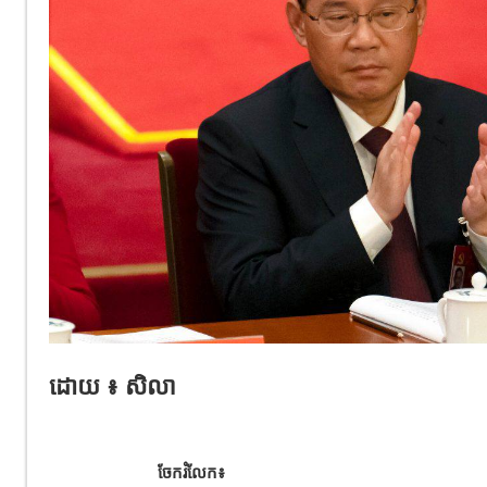
ដោយ ៖ សិលា
ចែករំលែក៖