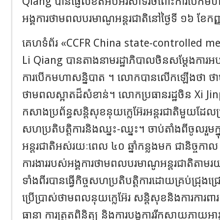
Qiang បានផ្ញើលិខិតអបអរសាទរចំពោះការបើកមហា
អង្គការថាមពលបរមាណូអន្តរជាតិនៅថ្ងៃទី ១៦ ខែកញ្
គេហទំព័រ «CCFR China state-controlled m
Li Qiang បានតាងនាមរដ្ឋាភិបាលចិនសម្តែងការ
ការបើកមហាសន្និបាត ។ លោកបានលើកឡើងថា ថាមព
ថាមពលស្អាតដ៏សំខាន់។ លោកប្រធានរដ្ឋចិន Xi J
កសាងប្រព័ន្ធសន្តិសុខនុយក្លេអ៊ែរអន្តរជាតិមួយដែ
សហប្រតិបត្តិការនិងឈ្នះ-ឈ្នះ។ ចាប់តាំងពីចូលរួ
អន្តរជាតិអស់រយៈពេល ៤០ ឆ្នាំកន្លងមក ជានិច្ចកាល
ការងាររបស់អង្គការថាមពលបរមាណូអន្តរជាតិតាមរយ
ទាំងពីរបានធ្វើកិច្ចសហប្រតិបត្តិការដោយគ្រប់ជ្រុងជ្
ប្រើប្រាស់ថាមពលនុយក្លេអ៊ែរ សន្តិសុខនិងការការពារស
ធានា ការត្រួតពិនិត្យ និងការបង្កការរីកសាយភាយអា