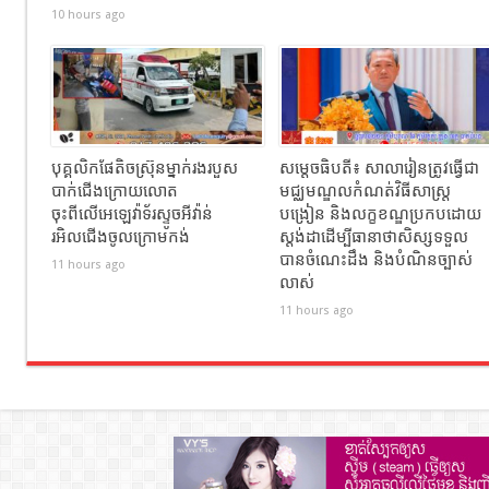
10 hours ago
បុគ្គលិកផែតិចស្រ៊ុនម្នាក់រងរបួស
សម្ដេចធិបតី៖ សាលារៀនត្រូវធ្វើជា
បាក់ជេីងក្រោយលោត
មជ្ឈមណ្ឌលកំណត់វិធីសាស្ត្រ
ចុះពីលេីអេឡេវ៉ាទ័រស្ទូចអីវ៉ាន់
បង្រៀន និងលក្ខខណ្ឌប្រកបដោយ
រអិលជេីងចូលក្រោមកង់
ស្តង់ដាដើម្បីធានាថាសិស្សទទួល
បានចំណេះដឹង និងបំណិនច្បាស់
11 hours ago
លាស់
11 hours ago