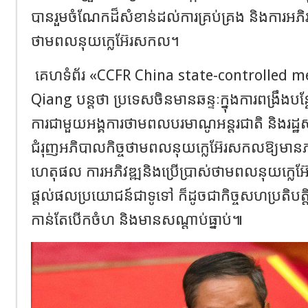
បានរួមចំណែកដ៏សំខាន់ដល់ការគ្រប់គ្រង និងការអភិវ
ថាមពលនុយក្លេអ៊ែរសកល។
គេហទំព័រ «CCFR China state-controlled me
Qiang បន្តថា ប្រទេសចិនមានឆន្ទៈក្នុងការពង្រឹងបន្
ការជាមួយអង្គការថាមពលបរមាណូអន្តរជាតិ និងរដ្ឋស
ជំរុញអភិបាលកិច្ចថាមពលនុយក្លេអ៊ែរសកលឱ្យមានភ
ហេតុផល ការអភិវឌ្ឍនិងប្រើប្រាស់ថាមពលនុយក្លេអ
ផ្តល់ផលប្រយោជន៍ជាទូទៅ ក៏ដូចជាកិច្ចសហប្រតិបត្ត
កាន់តែបើកចំហ និងមានសណ្តាប់ធ្នាប់៕