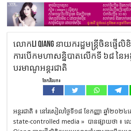
លោកLi Qiang នាយករដ្ឋមន្រ្តីចិនផ្ញ
ការបើកមហាសន្និបាតលើកទី ៦៨ នៃអ
បរមាណូអន្តរជាតិ
ចែករំលែក៖
អន្តរជាតិ ៖ នៅរសៀលថ្ងៃទី១៨ ខែកញ្ញា ឆ្នាំ២០២
state-controlled media »
បានផ្សាយថា ៖ លោក