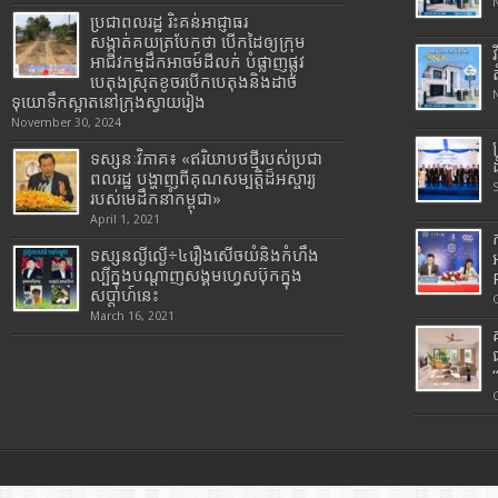
ប្រជាពលរដ្ឋ រិះគន់អាជ្ញាធរ
សង្កាត់គយត្របែកថា បើកដៃឲ្យក្រុម
អាជីវកម្មដឹកអាចម៍ដីលក់ បំផ្លាញផ្លូវ
បេតុងស្រុតខូចរបើកបេតុងនិងដាច់
ទុយោទឹកស្អាតនៅក្រុងស្វាយរៀង
November 30, 2024
ទស្សនៈវិភាគ៖ «ឥរិយាបថថ្មីរបស់ប្រជា
ពលរដ្ឋ បង្ហាញពីគុណសម្បត្តិដ៏អស្ចារ្យ
របស់មេដឹកនាំកម្ពុជា»
April 1, 2021
ទស្សនល្ងីល្ងើ÷៤រឿងសើចយំនិងកំហឹង
ល្បីក្នុងបណ្តាញសង្គមហ្វេសប៊ុកក្នុង
សប្តាហ៍នេះ
March 16, 2021