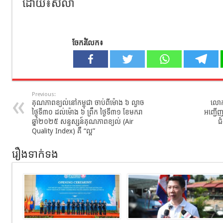
ដោយ៖សិលា
ចែករំលែក៖
Previous:
គុណភាពខ្យល់នៅកម្ពុជា ចាប់ពីម៉ោង ៦ ល្ងាច
លោក
ថ្ងៃទី៣០ ដល់ម៉ោង ៦ ព្រឹក ថ្ងៃទី៣១ ខែមករា
អញ្ជើញជ
ឆ្នាំ២០២៥ សន្ទស្សន៍គុណភាពខ្យល់ (Air
ជ
Quality Index) គឺ “ល្អ”
រឿងទាក់ទង