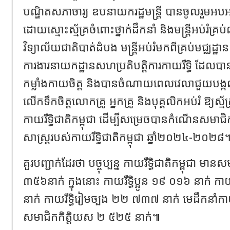
បណ្ឌិតសភាចារ្យ ឧបនាយករដ្ឋមន្ត្រី បានចូលរួម
ដោយស្មោះស្ម័គ្រចំពោះថ្នាក់ដឹកនាំ និងមន្ត្រីអប់រំគ្
វិទ្យាល័យជាតិបាត់ដំបង មន្ត្រីអប់រំមកពីគ្រប់​មជ្ឈដ្ឋាន
ការងារនាយកដ្ឋានសហប្រតិបតិ្តការកាយរឹទិ្ធ ដែលបាន
កម្លាំងកាយចិត្ត និងបានចំណាយពេលវេលាជួយបង្កល
លើកទឹកចិត្តលោកគ្រូ អ្នកគ្រូ និងបុគ្គលិកអប់រំ ឱ្យស្ម័
កាយរឹទិ្ធជាតិកម្ពុជា ដើម្បីសម្រេចបានកំណើនសមា
សាស្រ្តរបស់កាយរឹទិ្ធជាតិកម្ពុជា ឆ្នាំ២០២៤-២០២៨
គួរបញ្ជាក់ដែរថា បច្ចុប្បន្ន កាយរឹទិ្ធជាតិកម្ពុជា 
៣៥៦នាក់ ក្នុងនោះ កាយរឹទិ្ធប្អូន ១៩ ០១៦ នាក់ ក
នាក់ កាយរឹទិ្ធរៀមច្បង ២២ ៧៣៧ នាក់ មេដឹកនាំកា
សមាជិកកិត្តិយស ២ ៥២៥ នាក់៕