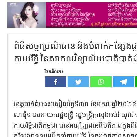
ពិធីសច្ចាប្រណិធាន និងបំពាក់កន្សែងជ
កាយរឹទិ្ធ នៃសាកលវិទ្យាល័យជាតិបាត់
ចែករំលែក៖
ខេត្តបាត់ដំបង៖រសៀលថ្ងៃទី៣០ ខែមករា ឆ្នាំ២០២៥
ណារ៉ុន ឧបនាយករដ្ឋមន្ត្រី រដ្ឋមន្ត្រីក្រសួងអប់រំ យុ
កាយរឹទ្ធិជាតិកម្ពុជា បានអញ្ជើញជាអធិបតីភាពក្នុងព
កន្សែងជូននវមេដឹកនាំកាយ រឹទ្ធិ នៃកងឯកភាពសាកល