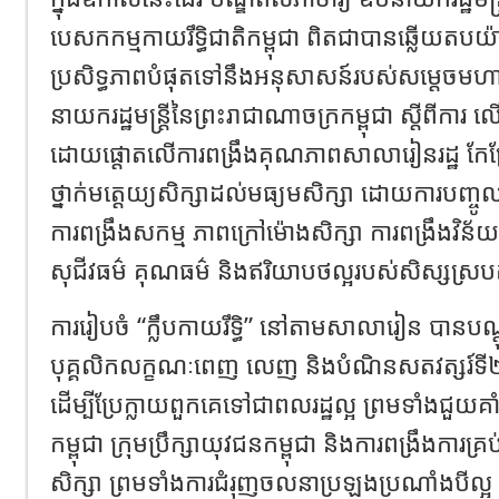
បេសកកម្មកាយរឹទិ្ធជាតិកម្ពុជា ពិតជាបានឆ្លើយតបយ៉
ប្រសិទ្ធភាពបំផុតទៅនឹងអនុសាសន៍របស់សម្តេចមហា
នាយករដ្ឋមន្រ្តីនៃព្រះរាជាណាចក្រកម្ពុជា ស្តីពីការ
ដោយផ្តោតលើការពង្រឹងគុណភាពសាលារៀនរដ្ឋ កែប្រ
ថ្នាក់មត្តេយ្យសិក្សាដល់មធ្យមសិក្សា ដោយការបញ្ចូល
ការពង្រឹងសកម្ម ភាពក្រៅម៉ោងសិក្សា ការពង្រឹងវិន
សុជីវធម៌ គុណធម៌ និងឥរិយាបថល្អរបស់សិស្សស្រប
ការរៀបចំ “ក្លឹបកាយរឹទិ្ធ” នៅតាមសាលារៀន បានបណ្
បុគ្គលិកលក្ខណៈពេញ លេញ និងបំណិនសតវត្សរ៍ទី
ដើម្បីប្រែក្លាយពួកគេទៅជាពលរដ្ឋល្អ ព្រមទាំងជួយគាំទ្
កម្ពុជា ក្រុមប្រឹក្សាយុវជនកម្ពុជា និងការពង្រឹងការគ
សិក្សា ព្រមទាំងការជំរុញចលនាប្រឡងប្រណាំងបីល្អ “កូ