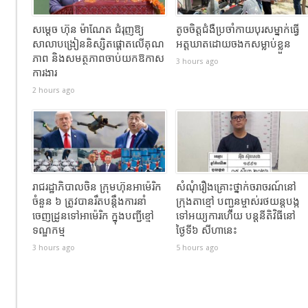
សម្តេច ហ៊ុន ម៉ាណែត ជំរុញឱ្យ
តូចចិត្តជំងឺប្រចាំកាយបុរសម្នាក់ធ្វេី
សាលាបង្រៀននិស្សិតផ្តោតលើគុណ
អត្តឃាតដោយចងកសម្លាប់ខ្លួន
ភាព និងសមត្ថភាពចាប់យកឱកាស
3 hours ago
ការងារ
2 hours ago
រាជរដ្ឋាភិបាល​ចិន​ ក្រុមហ៊ុនអាម៉េរិក
សំណុំរឿងគ្រោះថ្នាក់ចរាចរណ៍នៅ
ចំនួន ៦ ត្រូវ​បានរឹតបន្តឹងការនាំ
ក្រុងតាខ្មៅ បញ្ជូនម្ចាស់រថយន្តបង្ក
ចេញដ្រូនទៅអាម៉េរិក​ ក្នុងបញ្ជីខ្មៅ
ទៅអយ្យការហើយ បន្តនីតិវិធីនៅ
ទណ្ឌកម្ម
ថ្ងៃទី៦ សីហានេះ
3 hours ago
5 hours ago