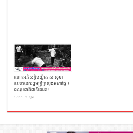
លោកអភិសន្តិបណ្ឌិត ស សុខា
ឧបនាយករដ្ឋមន្រ្តីក្រសួងមហាផ្ទៃ ៖
ជនរួមជាតិជាទីគោរព!
17 hours ago