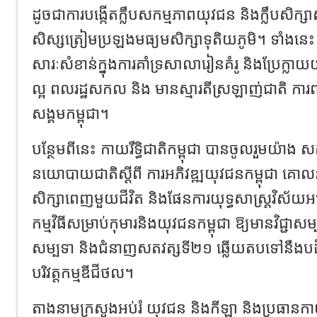
ដូចជាការបង្កើតក្លឹបសកម្មភាពយុវជន និងក្លឹបសិក្ស
សិស្សត្រៀមប្រឡងមធ្យមសិក្សាទុតិយភូមិ។ ទាំងនេះ
សារៈសំខាន់ក្នុងការគាំទ្រសាលារៀនគំរូ និងប្រែក្ល
ល្អ ពលរដ្ឋសកល និង មានស្មារតីស្រឡាញ់ជាតិ ការពា
សង្គមកម្ពុជា។
បន្ថែមពីនេះ កាយរឹទិ្ធជាតិកម្ពុជា បានចូលរួមយ៉ាង ស
នយោបាយជាតិស្តីពី ការអភិវឌ្ឍយុវជនកម្ពុជា គោ
សិក្សាពេញមួយជីវិត និងផែនការយុទ្ធសាស្រ្តវិស័យអ
កម្មវិធីសម្រាប់កុមារនិងយុវជនកម្ពុជា ឱ្យមានវិជ្ជា
សម្បទា និងជំនាញសតវត្សទី២១ ឆ្លើយតបទៅនឹងបដិវ
បរិវត្តកម្មឌីជីថល។
តាងនាមក្រសួងអប់រំ យុវជន និងកីឡា និងប្រធានកាយរឹទ