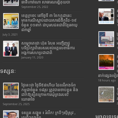
ធានីហាវ៉ាណា សាធារណរដ្ឋគុយបា
September 25, 2022
ខេត្តក្រចេះ នៅថ្ងៃទី ៣ ខែកក្កដានេះ
មានករណីស្លាប់ដោយសារជំងឺកូវីដ-១៩
ចំនួន ០១នាក់ ជាបុរសជនជាតិខ្មែរអាយុ
៨៣ឆ្នាំ
July 3, 2021
សម្តេចតេជោ ហ៊ុន សែន អញ្ជើញជួ
បទីប្រឹក្សាពិសេសរបស់អគ្គលេខាធិការ
អង្គការសហប្រជាជាតិ
January 11, 2020
ទស្សនៈ
នាក់ផ្សេងទៀ
18 hours ago
ថ្ងៃនេះជា ថ្ងៃទី៥៨ហើយ ដែលវីរកងទ័ព
កម្ពុជាចំនួន ១៨រូប ត្រូវបានចាប់ខ្លួន និង
ដាក់ឱ្យស្ថិតក្រោមការឃុំគ្រងរបស់
យោធាថៃ
September 25, 2025
ទស្សនៈសង្គម ៖ រំលឹក! ក្របីៗស៊ីស្រូវ ,
អចលនទ្រព
ក្រពើៗក្នុងទឹក