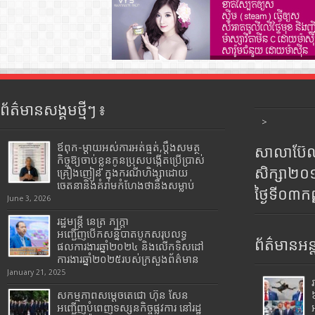
ព័ត៌មានសង្គមថ្មីៗ ៖
>
ឪពុក-ម្ដាយអស់ការអត់ធ្មត់,ប្ដឹងសមត្ថ
សាលាប៊ែលធ
កិច្ចឱ្យចាប់ខ្លួនកូនប្រុសបង្កើតប្រើប្រាស់
សិក្សា២
គ្រឿងញៀន ក្នុងករណីហិង្សាដោយ
ចេតនានិងគំរាមកំហែងថានឹងសម្លាប់
ថ្ងៃទី០៣ក
June 3, 2026
រដ្ឋមន្រ្តី​ នេត្រ​ ភក្ត្រា​
អញ្ជើញបើកសន្និបាតបូកសរុបលទ្ធ
ព័ត៌មានអន្
ផលការងារឆ្នាំ២០២៤ និងលើកទិសដៅ
ការងារឆ្នាំ២០២៥របស់​ក្រសួង​ព័ត៌មាន​
January 21, 2025
សកម្មភាពសម្តេចតេជោ ហ៊ុន សែន
អញ្ជើញបំពេញទស្សនកិច្ចផ្លូវការ នៅរដ្ឋ