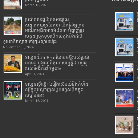
March 16, 2025
ប្រជាពលរដ្ឋ រិះគន់អាជ្ញាធរ
សង្កាត់គយត្របែកថា បើកដៃឲ្យក្រុម
អាជីវកម្មដឹកអាចម៍ដីលក់ បំផ្លាញផ្លូវ
បេតុងស្រុតខូចរបើកបេតុងនិងដាច់
ទុយោទឹកស្អាតនៅក្រុងស្វាយរៀង
November 30, 2024
ទស្សនៈវិភាគ៖ «ឥរិយាបថថ្មីរបស់ប្រជា
ពលរដ្ឋ បង្ហាញពីគុណសម្បត្តិដ៏អស្ចារ្យ
របស់មេដឹកនាំកម្ពុជា»
April 1, 2021
ទស្សនល្ងីល្ងើ÷៤រឿងសើចយំនិងកំហឹង
ល្បីក្នុងបណ្តាញសង្គមហ្វេសប៊ុកក្នុង
សប្តាហ៍នេះ
March 16, 2021