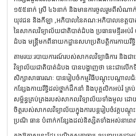
១៥៥នាក់ ស្រី ៤៦នាក់ និងមានការចូលរួមពីសំណាក់ ថ្
យុវជន និងកីឡា ,អភិបាលនៃគណៈអភិបាលខេត្តបាត់
នៃសាកលវិទ្យាល័យជាតិបាត់ដំបង ប្រធានមន្ទីរអប់រំ 
ដំបង មន្ត្រីមកពីនាយកដ្ឋានសហប្រតិបតិ្តការកាយរឹទិ្ធ
តាមរយៈរបាយការណ៍របស់សាកលវិទ្យាធិការ និង
វិទ្យាល័យជាតិបាត់ដំបង បានបង្ហាញថា នេះជាលើកទី
សិក្សាសាធារណៈ បានរៀបចំកម្មវិធីបណ្តុះបណ្តាលជំន
កន្សែងកាយរឹទិ្ធដល់ថ្នាក់ដឹកនាំ និងបុគ្គលិកអប់រំ គ្
សម្ព័ន្ធគ្រប់គ្រងរបស់សាកលវិទ្យាល័យទាំងមូល ដោយប
ចិត្តរបស់សាកលវិទ្យាល័យក្នុងការបន្តរៀបចំវគ្គបណ្ត
ប្រណិ ធាន បំពាក់កន្សែងដល់និស្សិតទាំងអស់នាពេល
ក្នុងឱកាសនេះដែរ បណ្ឌិតសភាចារ្យ ឧបនាយករដ្ឋមន្