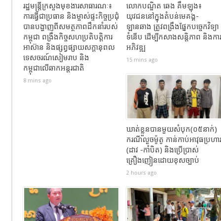
រដ្ឋមន្ត្រីក្រសួងមុខងារសាធារណៈ៖​
លោកបណ្ឌិត ឆេង គឹមឡុង៖
ការធ្វើជាប្រធាន និងម្ចាស់ផ្ទះកិច្ចប្រជុំ
យុវជននៅក្នុងតំបន់មេគង្គ-
បានបង្ហាញពីសមត្ថភាពដឹកនាំរបស់
ឡានឆាង ត្រូវពង្រឹងផ្នែកបច្ចេកវិទ្យា
កម្ពុជា ពង្រឹងកិច្ចសហប្រតិបត្តិការ
ទំនើប ដើម្បីកសាងសន្តិភាព និងកា
អាស៊ាន និងផ្សព្វផ្សាយសក្តានុពល
អភិវឌ្ឍ
ទេសចរណ៍សៀមរាប និង
15 mins ago
កម្ពុជាលើឆាកអន្តរជាតិ
8 mins ago
ឃាត់ខ្លួនបានមួយសំបុក(០៥នាក់)
ករណីលួចម៉ូតូ កាន់កាប់អាវុធប្រហា
(ដាវ -កាំបិត) និងប្រើប្រាស់
គ្រឿងញៀនដោយខុសច្បាប់
2 hours ago