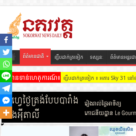
ព័ត៌មានជាតិ
ខ្សឹបដាក់ត្រចៀក
ទស្សនៈ
ព័ត៌មានអន្តរជា
ព័ត៌មានទាន់ហេតុការណ៍៖
ខ្សឹបដាក់ត្រចៀក ៖ អគារ Sky 31 នៅ