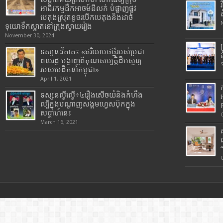
អាជីវកម្មដឹកអាចម៍ដីលក់ បំផ្លាញផ្លូវ
បេតុងស្រុតខូចរបើកបេតុងនិងដាច់
ទុយោទឹកស្អាតនៅក្រុងស្វាយរៀង
November 30, 2024
ទស្សនៈវិភាគ៖ «ឥរិយាបថថ្មីរបស់ប្រជា
ពលរដ្ឋ បង្ហាញពីគុណសម្បត្តិដ៏អស្ចារ្យ
របស់មេដឹកនាំកម្ពុជា»
April 1, 2021
ទស្សនល្ងីល្ងើ÷៤រឿងសើចយំនិងកំហឹង
ល្បីក្នុងបណ្តាញសង្គមហ្វេសប៊ុកក្នុង
សប្តាហ៍នេះ
March 16, 2021