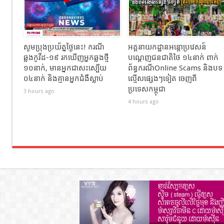
សូមប្រុងប្រយ័ត្នថ្ងៃនេះ! ករណី
អគ្គនាយកដ្ឋានអន្តោប្រវេសន៍
ឆ្លងកូវីដ-១៩ រកឃើញអ្នកឆ្លងថ្មី
បណ្ដេញជនជាតិថៃ ១៤នាក់ ពាក់
១០នាក់, មានអ្នកជាសះស្បើយ
ព័ន្ធករណីOnline Scams និងបទ
០៤នាក់ និងគ្មានអ្នកជំងឺស្លាប់
ល្មើសផ្សេងៗទៀត ចេញពី
ប្រទេសកម្ពុជា
3 hours ago
4 hours ago