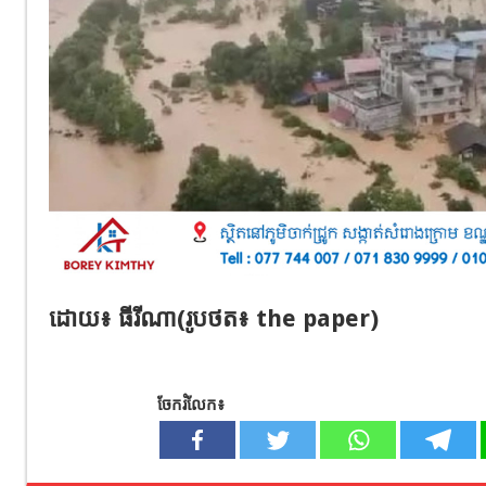
ដោយ៖ ធីរីណា(រូបថត​៖ the paper)
ចែករំលែក៖