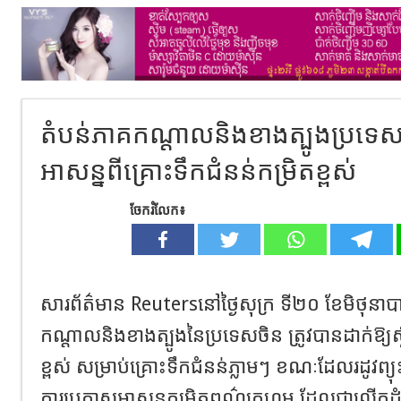
តំបន់ភាគកណ្តាលនិងខាងត្បូងប្រទេស
អាសន្នពីគ្រោះទឹកជំនន់កម្រិតខ្ពស់
ចែករំលែក៖
សារព័ត៌មាន Reutersនៅថ្ងៃសុក្រ ទី២០ ខែមិថុនា
កណ្តាលនិងខាងត្បូងនៃប្រទេសចិន ត្រូវបានដាក់ឱ្យស្ថ
ខ្ពស់ សម្រាប់គ្រោះទឹកជំនន់ភ្លាមៗ ខណៈដែលរដូវ
ការប្រកាសអាសន្នកម្រិតពណ៌ក្រហម ដែលជាលើកដំបូងក្ន