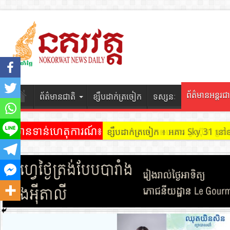
ព័ត៌មានអន្តរជា
ព័ត៌មានជាតិ
ខ្សឹបដាក់ត្រចៀក
ទស្សនៈ
ព័ត៌មានទាន់ហេតុការណ៍៖
ខ្សឹបដាក់ត្រចៀក ៖ អគារ Sky 31 នៅ