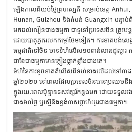
ឡើងកាលពីយប់ថ្ងៃព្រហស្បតិ៍ សម្រាប់ខេត្ត Anhu
Hunan, Guizhou និងតំបន់ Guangxi។ បន្ទាប់ពីរដ
មកដល់លឿនជាងធម្មតា ជាទូទៅប្រទេសចិន ត្រូវបន្
ដោយបាតុភូតរលកកម្តៅថែមទៀត។ ការខាតបង់សេដ្ឋកិ
ធម្មជាតិនៅចិន មានទំហំលើស១០ពាន់លានដុល្លារ កាល
ជាខែជាធម្មតាមានភ្លៀងធ្លាក់ខ្លាំងជាងគេ។
ទំហំនៃការខូចខាតគឺលើសពីទំហំខាងលើដល់ទៅ៣
ឆ្នាំ២០២០ នៅពេលដែលប្រទេសចិនបានប្រឈមនឹង រដ
ក្នុងរយៈពេលប៉ុន្មានទសវត្សរ៍កន្លងមក ដោយទទួលរង
ជាង៦០ថ្ងៃ ឬស្មើនឹងខ្ទង់៣សប្តាហ៍យូរជាងធម្មតា៕