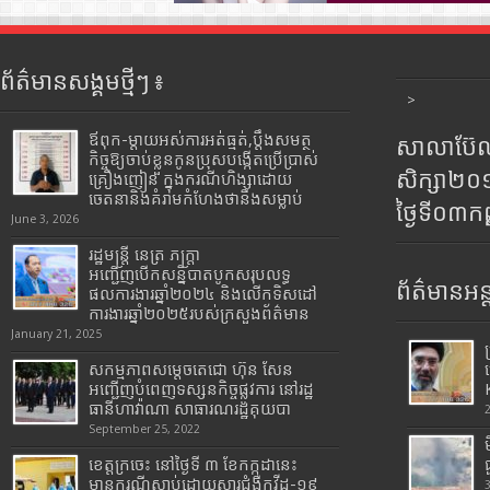
ព័ត៌មានសង្គមថ្មីៗ ៖
>
ឪពុក-ម្ដាយអស់ការអត់ធ្មត់,ប្ដឹងសមត្ថ
សាលាប៊ែលធ
កិច្ចឱ្យចាប់ខ្លួនកូនប្រុសបង្កើតប្រើប្រាស់
សិក្សា២
គ្រឿងញៀន ក្នុងករណីហិង្សាដោយ
ចេតនានិងគំរាមកំហែងថានឹងសម្លាប់
ថ្ងៃទី០៣ក
June 3, 2026
រដ្ឋមន្រ្តី​ នេត្រ​ ភក្ត្រា​
អញ្ជើញបើកសន្និបាតបូកសរុបលទ្ធ
ព័ត៌មានអន្
ផលការងារឆ្នាំ២០២៤ និងលើកទិសដៅ
ការងារឆ្នាំ២០២៥របស់​ក្រសួង​ព័ត៌មាន​
January 21, 2025
សកម្មភាពសម្តេចតេជោ ហ៊ុន សែន
អញ្ជើញបំពេញទស្សនកិច្ចផ្លូវការ នៅរដ្ឋ
ធានីហាវ៉ាណា សាធារណរដ្ឋគុយបា
September 25, 2022
ខេត្តក្រចេះ នៅថ្ងៃទី ៣ ខែកក្កដានេះ
មានករណីស្លាប់ដោយសារជំងឺកូវីដ-១៩