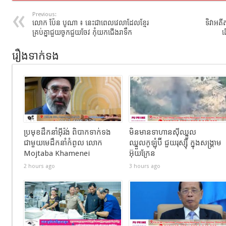
Previous:
លោក ប៉ែន បូណា ៖ នេះជាពេលវេលាដែលខ្មែរ
ទិវាអតី
គ្រប់គ្នាជួយចូកជួយចែវ កុំយកជើងរាទឹក
ដ
រឿងទាក់ទង
ប្រមុខដឹកនាំអ៊ីរ៉ង់ ពិបាកទាក់ទង
មិនមានទាហានស៊ីឈ្នួល
ជាមួយមេដឹកនាំកំពូល លោក
ឈ្នួលកូឡុំប៊ី ជួយរុស្ស៊ី ក្នុងសង្រ្គាម
Mojtaba Khamenei
អ៊ុយក្រែន
2 hours ago
3 hours ago