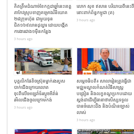
គិតត្រឹមដំណាច់ខែកក្កដាឆ្នាំនេះខេត្ត
លោក សុខ ឥសាន បរិយាយពីនេះព
តាកែវស្រូបទាញគម្រោងវិនិយោគ
នោះពាក់ព័ន្ធកម្ពុជា (ត)
២៨ក្រុមហ៊ុន ជាមួយទុន
3 hours ago
ជិត១៦៩លានដុល្លារ ដោយបង្កើត
ការងារជាង១ម៉ឺនកន្លែង
3 hours ago
បុគ្គលិកផែតិចស្រ៊ុនម្នាក់រងរបួស
សម្ដេចធិបតី៖ សាលារៀនត្រូវធ្វើជា
បាក់ជេីងក្រោយលោត
មជ្ឈមណ្ឌលកំណត់វិធីសាស្ត្រ
ចុះពីលេីអេឡេវ៉ាទ័រស្ទូចអីវ៉ាន់
បង្រៀន និងលក្ខខណ្ឌប្រកបដោយ
រអិលជេីងចូលក្រោមកង់
ស្តង់ដាដើម្បីធានាថាសិស្សទទួល
បានចំណេះដឹង និងបំណិនច្បាស់
3 hours ago
លាស់
3 hours ago