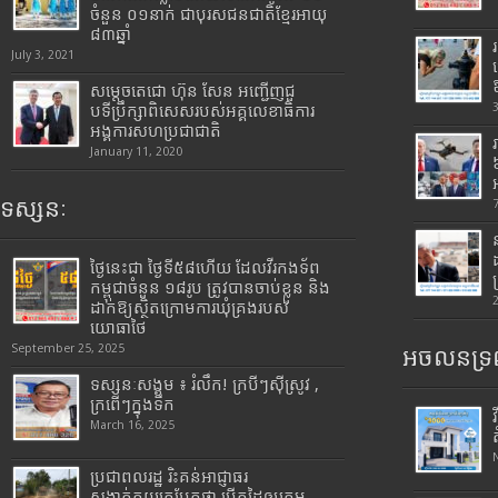
ចំនួន ០១នាក់ ជាបុរសជនជាតិខ្មែរអាយុ
៨៣ឆ្នាំ
July 3, 2021
សម្តេចតេជោ ហ៊ុន សែន អញ្ជើញជួ
បទីប្រឹក្សាពិសេសរបស់អគ្គលេខាធិការ
អង្គការសហប្រជាជាតិ
January 11, 2020
ទស្សនៈ
ថ្ងៃនេះជា ថ្ងៃទី៥៨ហើយ ដែលវីរកងទ័ព
កម្ពុជាចំនួន ១៨រូប ត្រូវបានចាប់ខ្លួន និង
ដាក់ឱ្យស្ថិតក្រោមការឃុំគ្រងរបស់
យោធាថៃ
September 25, 2025
អចលនទ្រព
ទស្សនៈសង្គម ៖ រំលឹក! ក្របីៗស៊ីស្រូវ ,
ក្រពើៗក្នុងទឹក
March 16, 2025
ប្រជាពលរដ្ឋ រិះគន់អាជ្ញាធរ
សង្កាត់គយត្របែកថា បើកដៃឲ្យក្រុម