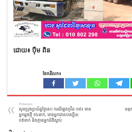
ដោយ៖ ប៉ឹម ពិន
ចែករំលែក៖
Previous:
សូមប្រុងប្រយ័ត្ន​ថ្ងៃ​នេះ! ករណីឆ្លងកូវីដ-១៩៖​ មាន
មនុស្
អ្នកឆ្លងថ្មី​​ ១៤នាក់,​ មានអ្នកជាសះស្បើយ​​​​​​​​​​​​​​​​​​​​​​​​​​​​​​​​​​​​​​​​​​​​​​​​​​​ ​
០៥នាក់ និងគ្មាន​អ្នកជំងឺស្លាប់​