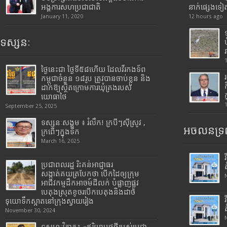
អង្គការសហប្រជាជាតិ
នាក់ផ្សេងទៀ
January 11, 2020
12 hours ago
ទស្សនៈ
ថ្ងៃនេះជា ថ្ងៃទី៥៨ហើយ ដែលវីរកងទ័ព
កម្ពុជាចំនួន ១៨រូប ត្រូវបានចាប់ខ្លួន និង
ដាក់ឱ្យស្ថិតក្រោមការឃុំគ្រងរបស់
យោធាថៃ
September 25, 2025
ទស្សនៈសង្គម ៖ រំលឹក! ក្របីៗស៊ីស្រូវ ,
អចលនទ្រព
ក្រពើៗក្នុងទឹក
March 16, 2025
ប្រជាពលរដ្ឋ រិះគន់អាជ្ញាធរ
សង្កាត់គយត្របែកថា បើកដៃឲ្យក្រុម
អាជីវកម្មដឹកអាចម៍ដីលក់ បំផ្លាញផ្លូវ
បេតុងស្រុតខូចរបើកបេតុងនិងដាច់
ទុយោទឹកស្អាតនៅក្រុងស្វាយរៀង
November 30, 2024
ទស្សនៈវិភាគ៖ «ឥរិយាបថថ្មីរបស់ប្រជា