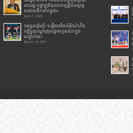
ពលរដ្ឋ បង្ហាញពីគុណសម្បត្តិដ៏អស្ចារ្យ
របស់មេដឹកនាំកម្ពុជា»
April 1, 2021
ទស្សនល្ងីល្ងើ÷៤រឿងសើចយំនិងកំហឹង
ល្បីក្នុងបណ្តាញសង្គមហ្វេសប៊ុកក្នុង
សប្តាហ៍នេះ
March 16, 2021