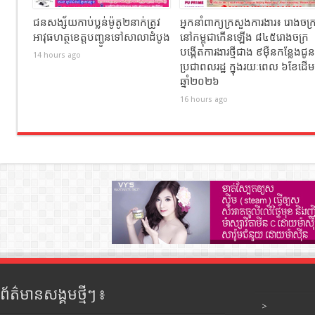
ជនសង្ស័យកាប់ប្លន់ម៉ូតូ២នាក់ត្រូវ
អ្នកនាំពាក្យក្រសួងការងារ៖ រោងចក្
អាវុធហត្ថខេត្តបញ្ជូនទៅសាលាដំបូង
នៅកម្ពុជាកើនឡើង ៨៤៥រោងចក្រ
បង្កើតការងារថ្មីជាង ៩ម៉ឺនកន្លែងជូន
14 hours ago
ប្រជាពលរដ្ឋ ក្នុងរយៈពេល ៦ខែដើម
ឆ្នាំ២០២៦
16 hours ago
ព័ត៌មានសង្គមថ្មីៗ ៖
>