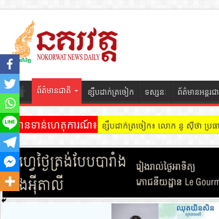
ព័ត៌មានជាតិ
ខ្សឹបដាក់ត្រចៀក
ទស្សនៈ
ព័ត៌មានអន្តរជា
ព័ត៌មានទាន់ហេតុការណ៍៖
ខ្សឹបដាក់ត្រចៀក ៖ អគារ Sky 31 នៅ