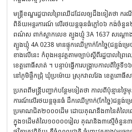
មន្ត្រីខណ្ឌរដ្ឋបាលព្រៃឈើដដែលឲ្យដឹងទៀតថា ករណីមន
ពិន័យអន្តរការណ៍ លើរថយន្តធុនធំភ្លៅ០៦ កង់ចំន
ពណ៌ស ពាក់ស្លាកលេខ ត្បូងឃ្មុំ 3A 1637 សណ្ដោង
ត្បូងឃ្មុំ 4A 0238 មានផ្ទុកឈើក្រាក់កែច្នៃ(ជន្ល
ខាងលើនេះ កំពុងអនុវត្តតាមច្បាប់ស្ដីពីរដ្ឋបាលព្
ខេត្តពោធិ៍សាត់ ។ បន្ទាប់ធ្វើការបង្រ្កាបកាលពីថ្ងៃទី១
នៅភូមិផ្ចឹកជ្រុំ ឃុំប្រម៉ោយ ស្រុកវាលវែង ខេត្តពោធិ៍ស
ប្រភពពីមន្ត្រីបញ្ជាក់បន្ថែមទៀតថា កាលពីប៉ុន្មានថ្ងៃមុ
ការណ៍លើរថយន្តធុនធំ ដឹកឈើក្រាក់(កែច្នៃ)ជន្លង់ម្
ប្រមាណជិត២០០០ដើម ដោយគុណនឹង៣នៃតំលៃលើទ
ក្នុង១ដើមតំលៃ១០០០០រៀល គុណនិង៣ស្មើចំន
ថវិកាត្រូវពិន័យ គឺចំណូលជាតិ ចំពោះវត្ថុតាង(មធ្យ