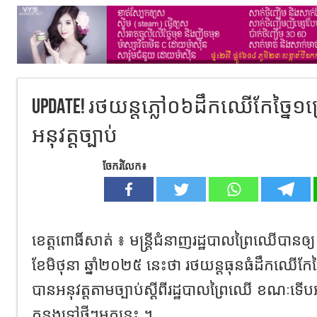
Update! រថយន្តភ្លៅ០៦ដឹកឈើកែច្នៃ១
អនុវត្តច្បាប់
ចែករំលែក៖
ខេត្តពោធិ៍សាត់ ៖ មន្ត្រីជំនាញរដ្ឋបាលព្រៃឈើបានឲ្យ
ខែមិថុនា ឆ្នាំ២០២៥ នេះថា រថយន្តធុនធំដឹកឈើកែច្
បានអនុវត្តតាមច្បាប់ស្ដីពីរដ្ឋបាលព្រៃឈើ ខណៈទើបអ
កន្លងទៅថ្មីៗមកនេះ ។