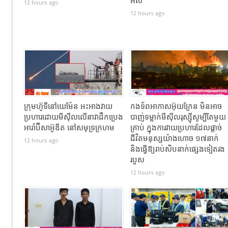
អស់
12 hours ago
12 hours ago
ក្រុមហ៊ូទីនៅយេម៉ែន អះអាងវាយ
កងទ័ពអាកាសអ៊ុយក្រែន មិនអាច
ប្រហារដោយមីស៊ីលលើនាវាដឹកប្រេង
បាញ់ទម្លាក់មីស៊ីលរុស្ស៊ីសូម្បីតែមួយ
អារ៉ាប៊ីសាអ៊ូឌីត នៅសមុទ្រក្រហម
គ្រាប់ ក្នុងការវាយប្រហារដែលផ្តាច់
ជីវិតមនុស្សយ៉ាងហោច ១៧នាក់
12 hours ago
និងធ្វើឱ្យរាប់សិបនាក់ផ្សេងទៀតរង
របួស
12 hours ago