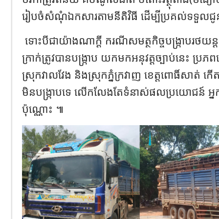
រៀបចំសំណុំឯកសារតាមនីតិវិធី ដើម្បីប្រគល់ទទួលជូន
ទោះបីជាយ៉ាងណាក្ដី ករណីសមត្ថកិច្ចបង្រ្កាបរថយន
ក្រាក់ត្រូវបានបង្រ្កាប យកមកអនុវត្តច្បាប់នេះ ប
ស្រុកវាលវែង និងស្រុកភ្នំក្រវាញ ខេត្តពោធិ៍សាត
មិនបង្រ្កាបទេ លើកលែងតែទំនាស់ផលប្រយោជន៍ អ្ន
ប៉ុណ្ណោះ ៕