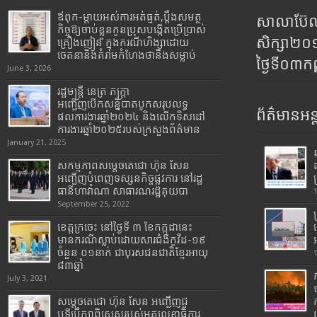
ឪពុក-ម្ដាយអស់ការអត់ធ្មត់,ប្ដឹងសមត្ថ
សាលាប៊ែលធ
កិច្ចឱ្យចាប់ខ្លួនកូនប្រុសបង្កើតប្រើប្រាស់
សិក្សា២
គ្រឿងញៀន ក្នុងករណីហិង្សាដោយ
ចេតនានិងគំរាមកំហែងថានឹងសម្លាប់
ថ្ងៃទី០៣ក
June 3, 2026
រដ្ឋមន្រ្តី​ នេត្រ​ ភក្ត្រា​
អញ្ជើញបើកសន្និបាតបូកសរុបលទ្ធ
ព័ត៌មានអន្
ផលការងារឆ្នាំ២០២៤ និងលើកទិសដៅ
ការងារឆ្នាំ២០២៥របស់​ក្រសួង​ព័ត៌មាន​
January 21, 2025
សកម្មភាពសម្តេចតេជោ ហ៊ុន សែន
អញ្ជើញបំពេញទស្សនកិច្ចផ្លូវការ នៅរដ្ឋ
ធានីហាវ៉ាណា សាធារណរដ្ឋគុយបា
September 25, 2022
ខេត្តក្រចេះ នៅថ្ងៃទី ៣ ខែកក្កដានេះ
មានករណីស្លាប់ដោយសារជំងឺកូវីដ-១៩
ចំនួន ០១នាក់ ជាបុរសជនជាតិខ្មែរអាយុ
៨៣ឆ្នាំ
July 3, 2021
សម្តេចតេជោ ហ៊ុន សែន អញ្ជើញជួ
បទីប្រឹក្សាពិសេសរបស់អគ្គលេខាធិការ