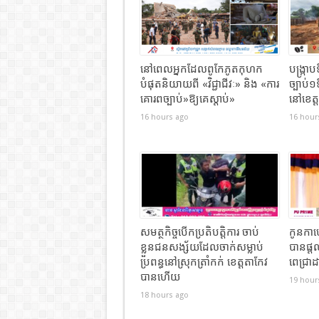
នៅពេលអ្នកដែលពូកែភូតកុហក
បង្រ្កា
បំផុតនិយាយពី «វិជ្ជាជីវៈ» និង «ការ
ច្បាប់១
គោរពច្បាប់»ឱ្យគេស្តាប់»
នៅខេត្ត
16 hours ago
16 hour
សមត្ថកិច្ចបើកប្រតិបត្តិការ ចាប់
កូនកាហ្
ខ្លួនជនសង្ស័យដែលចាក់សម្លាប់
បានផ្ត
ប្រពន្ធនៅស្រុកត្រាំកក់ ខេត្តតាកែវ
ពេជ្រាដ
បានហេីយ
19 hour
18 hours ago