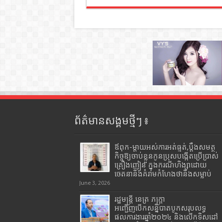
ព័ត៌មានសង្គមថ្មីៗ ៖
ឪពុក-ម្ដាយអស់ការអត់ធ្មត់,ប្ដឹងសមត្ថ
កិច្ចឱ្យចាប់ខ្លួនកូនប្រុសបង្កើតប្រើប្រាស់
គ្រឿងញៀន ក្នុងករណីហិង្សាដោយ
ចេតនានិងគំរាមកំហែងថានឹងសម្លាប់
June 3, 2026
រដ្ឋមន្រ្តី​ នេត្រ​ ភក្ត្រា​
អញ្ជើញបើកសន្និបាតបូកសរុបលទ្ធ
ផលការងារឆ្នាំ២០២៤ និងលើកទិសដៅ