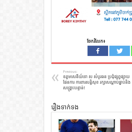
ចែករំលែក៖
Previous:
ឧត្តមសេនីយ៍ទោ ស សំបូរធន ប្រជុំផ្សព្វផ្សាយ
ផែនការ ការពារសន្តិសុខ រក្សាសណ្ដាប់ធ្នាប់និង
សង្គ្រោះបន្ទាន់!
រឿងទាក់ទង