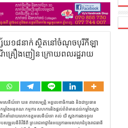
័យ១៨នាក់ ស្ថិតនៅចំណុចបុរីកីឡា
រណីគ្រឿងញៀន ក្រោយពលរដ្ឋរាយ
្ដមសេនីយ៍ទោ ឃន តារាសម្បត្តិ អគ្គលេខាធិការរង និងជាប្រធាន
កម្លាំងអនុគណៈកម្មការ សហការនិងផ្តល់ព័ត៌មានដល់កម្លាំងស្នង
ារដឹកនាំដោយលោកឧត្ដមសេនីយ៍ទោ គល់ យី ស្នងការរងទទួល
សម្រួលនីតិវិធីពី ព្រះរាជអាជ្ញានៃអយ្យការអមសាលាដំបូងរាជធានី