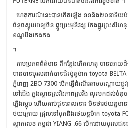
FUTERNE បេីក​ដោយ​ជន​ជាតិ​ចិន​រង​ការ​ខូចខាត​ ។
ហេតុការណ៍​នេះ​បាន​កើត​ឡើង​ ១១និង​២០នាទី​យប់​ ថ្ងៃ
ចំនុច​ស្តុប​ពេទ្យ​ចិន​ ផ្លូវ​ព្រះមុនីវង្ស​ កែង​ផ្លូវ​ព្រះ​សី
ខណ្ឌ​បឹង​កេង​កង​
​។
តាម​ប្រភព​ព័ត៌មាន​ ពី​កន្លែង​កើត​ហេតុ​ បានអោយ​ដឹង
បាន​បាន​បុរស​នាក់​បានជិះ​ម៉ូតូ​ម៉ាក​ toyota BELTA
ភ្នំពេញ​ 2BO 7300 បេីក​ធ្វើ​ដំណើរ​តាម​បណ្ដោយ​ផ្លូវ​ព្រ
ទៅ​ជើង​ ក្នុង​ស្ថាន​ស្រវឹង​ភាព​ស្រវឹង​ លុះ​មក​ដល់​ចំនុ
ភ្លើង​ស្តុប​ ហេីយ​គាប់​ជួន​ពេល​នោះ​ មិន​ថា​រថយន្ត​មាន​បញ្
ថយ​ក្រោយ​ ជ្រុល​ទៅ​បុក​និង​រថយន្ត​ម៉ាក​ toyota​
ស្លាក​លេខ​ កម្ពុជា​ YIANG .66 បេីក​ដោយ​បុរស​ជនជាតិ​