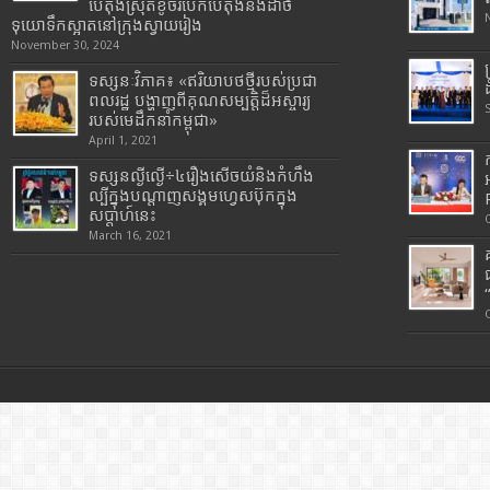
បេតុងស្រុតខូចរបើកបេតុងនិងដាច់
ទុយោទឹកស្អាតនៅក្រុងស្វាយរៀង
November 30, 2024
ទស្សនៈវិភាគ៖ «ឥរិយាបថថ្មីរបស់ប្រជា
ពលរដ្ឋ បង្ហាញពីគុណសម្បត្តិដ៏អស្ចារ្យ
របស់មេដឹកនាំកម្ពុជា»
April 1, 2021
ទស្សនល្ងីល្ងើ÷៤រឿងសើចយំនិងកំហឹង
ល្បីក្នុងបណ្តាញសង្គមហ្វេសប៊ុកក្នុង
សប្តាហ៍នេះ
March 16, 2021