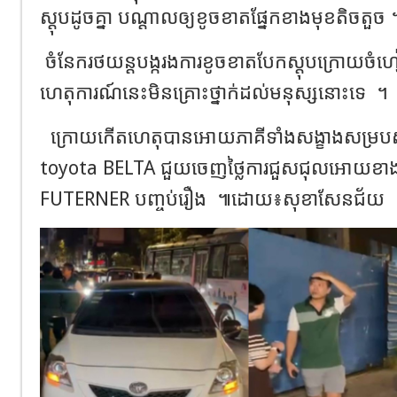
ស្តុប​ដូច​គ្នា​ បណ្តាល​ឲ្យ​ខូចខាត​ផ្នែក​ខាង​មុខ​តិចតួច​ 
​ ចំនែក​រថយន្ត​បង្ក​រងការ​ខូចខាត​បែក​ស្តុប​ក្រោយ​ចំហៀង​
ហេតុការណ៍​នេះ​មិន​គ្រោះថ្នាក់​ដល់​មនុស្ស​នោះ​ទេ​
។
ក្រោយ​កេីត​ហេតុ​បាន​អោយ​ភាគី​ទាំង​សង្ខាង​សម្រ
toyota BELTA ជួយ​ចេញ​ថ្លៃ​ការ​ជួសជុល​អោយ​ខាង​
FUTERNER បញ្ចប់​រឿង​
៕ដោយ៖សុខាសែនជ័យ