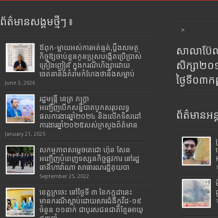
ព័ត៌មានសង្គមថ្មីៗ ៖
>
ឪពុក-ម្ដាយអស់ការអត់ធ្មត់,ប្ដឹងសមត្ថ
សាលាប៊ែលធ
កិច្ចឱ្យចាប់ខ្លួនកូនប្រុសបង្កើតប្រើប្រាស់
សិក្សា២
គ្រឿងញៀន ក្នុងករណីហិង្សាដោយ
ចេតនានិងគំរាមកំហែងថានឹងសម្លាប់
ថ្ងៃទី០៣ក
June 3, 2026
រដ្ឋមន្រ្តី​ នេត្រ​ ភក្ត្រា​
អញ្ជើញបើកសន្និបាតបូកសរុបលទ្ធ
ព័ត៌មានអន្
ផលការងារឆ្នាំ២០២៤ និងលើកទិសដៅ
ការងារឆ្នាំ២០២៥របស់​ក្រសួង​ព័ត៌មាន​
January 21, 2025
សកម្មភាពសម្តេចតេជោ ហ៊ុន សែន
អញ្ជើញបំពេញទស្សនកិច្ចផ្លូវការ នៅរដ្ឋ
ធានីហាវ៉ាណា សាធារណរដ្ឋគុយបា
September 25, 2022
ខេត្តក្រចេះ នៅថ្ងៃទី ៣ ខែកក្កដានេះ
មានករណីស្លាប់ដោយសារជំងឺកូវីដ-១៩
ចំនួន ០១នាក់ ជាបុរសជនជាតិខ្មែរអាយុ