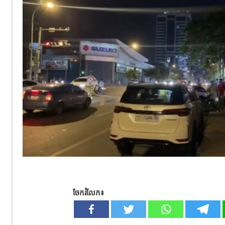
ចែករំលែក៖