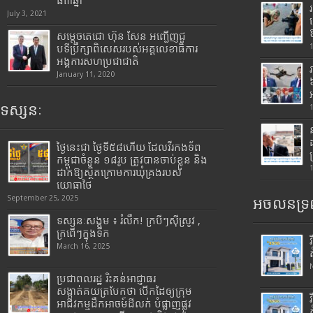
៨៣ឆ្នាំ
July 3, 2021
សម្តេចតេជោ ហ៊ុន សែន អញ្ជើញជួ
បទីប្រឹក្សាពិសេសរបស់អគ្គលេខាធិការ
អង្គការសហប្រជាជាតិ
January 11, 2020
ទស្សនៈ
ថ្ងៃនេះជា ថ្ងៃទី៥៨ហើយ ដែលវីរកងទ័ព
កម្ពុជាចំនួន ១៨រូប ត្រូវបានចាប់ខ្លួន និង
ដាក់ឱ្យស្ថិតក្រោមការឃុំគ្រងរបស់
យោធាថៃ
September 25, 2025
អចលនទ្រព
ទស្សនៈសង្គម ៖ រំលឹក! ក្របីៗស៊ីស្រូវ ,
ក្រពើៗក្នុងទឹក
March 16, 2025
ប្រជាពលរដ្ឋ រិះគន់អាជ្ញាធរ
សង្កាត់គយត្របែកថា បើកដៃឲ្យក្រុម
អាជីវកម្មដឹកអាចម៍ដីលក់ បំផ្លាញផ្លូវ