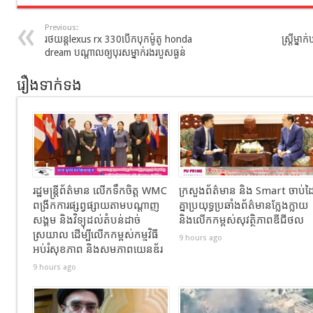
Previous:
រថយន្ត​lexus rx 330បេីក​បុក​ម៉ូតូ​ honda​
ស្រ្តីម្
dream​ បណ្ដាល​ឲ្យ​បុរស​ម្នាក់​រងរបួស​ធ្ងន់​
រឿងទាក់ទង
រដ្ឋមន្ត្រីព័ត៌មាន លើកទឹកចិត្ត WMC
ក្រសួងព័ត៌មាន និង Smart ចាប់ដ
ពង្រីកការផ្សព្វផ្សាយតាមបណ្តាញ
គ្នាប្រយុទ្ធប្រឆាំងព័ត៌មានក្លែងក្លាយ
សង្គម និងវិទ្យុដល់តំបន់ដាច់
និងលើកកម្ពស់សុវត្ថិភាពឌីជីថល
ស្រយាល ដើម្បីលើកកម្ពស់កម្មវិធី
9 hours ago
អប់រំសុខភាព និងសមភាពយេនឌ័រ
9 hours ago