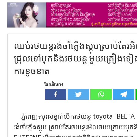
ឈប់​រថយន្តរង់ចាំ​ភ្លើង​ស្តុប​ស្រាប់​តែ​
ជ្រុល​ទៅ​បុក​និង​រថយន្ត​ មួយ​គ្រឿង​
ការ​ខូចខាត​
ចែករំលែក៖
ភ្នំពេញ​៖បុរស​ម្នាក់​បេីក​រថយន្ត​ toyota
BELTA ក្
រង់ចាំ​ភ្លើង​ស្តុប​ ស្រាប់​តែ​រថយន្ត​រអិល​ថយក្រោយ​បុក