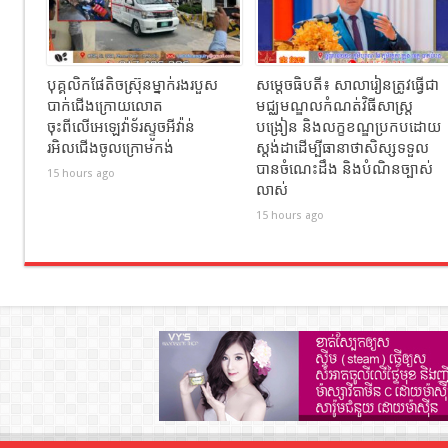
បុគ្គលិកផែតិចស្រ៊ុនម្នាក់រងរបួស
សម្ដេចធិបតី៖ សាលារៀនត្រូវធ្វើជា
បាក់ជេីងក្រោយលោត
មជ្ឈមណ្ឌលកំណត់វិធីសាស្ត្រ
ចុះពីលេីអេឡេវ៉ាទ័រស្ទូចអីវ៉ាន់
បង្រៀន និងលក្ខខណ្ឌប្រកបដោយ
រអិលជេីងចូលក្រោមកង់
ស្តង់ដាដើម្បីធានាថាសិស្សទទួល
បានចំណេះដឹង និងបំណិនច្បាស់
15 hours ago
លាស់
15 hours ago