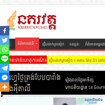
ព័ត៌មានជាតិ
ខ្សឹបដាក់ត្រចៀក
ទស្សនៈ
ព័ត៌មានអន្តរជា
ព័ត៌មានទាន់ហេតុការណ៍៖
ខ្សឹបដាក់ត្រចៀក ៖ អគារ Sky 31 នៅ