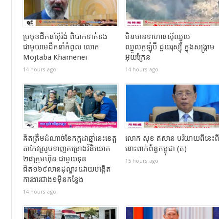
ប្រមុខដឹកនាំអ៊ីរ៉ង់ ពិបាកទាក់ទង
មិនមានទាហានស៊ីឈ្នួល
ជាមួយមេដឹកនាំកំពូល លោក
ឈ្នួលកូឡុំប៊ី ជួយរុស្ស៊ី ក្នុងសង្រ្គាម
Mojtaba Khamenei
អ៊ុយក្រែន
14 hours ago
14 hours ago
គិតត្រឹមដំណាច់ខែកក្កដាឆ្នាំនេះខេត្ត
លោក សុខ ឥសាន បរិយាយពីនេះព
តាកែវស្រូបទាញគម្រោងវិនិយោគ
នោះពាក់ព័ន្ធកម្ពុជា (ត)
២៨ក្រុមហ៊ុន ជាមួយទុន
15 hours ago
ជិត១៦៩លានដុល្លារ ដោយបង្កើត
ការងារជាង១ម៉ឺនកន្លែង
14 hours ago