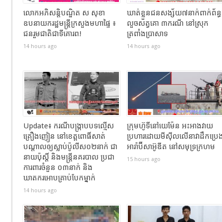
លោកអភិសន្តិបណ្ឌិត ស សុខា
ឃាត់ខ្លួនជនសង្ស័យ៧នាក់ពាក់ព័ន្ធ
ឧបនាយករដ្ឋមន្រ្តីក្រសួងមហាផ្ទៃ ៖
លួចសត្វគោ ៣ករណី នៅស្រុក
ជនរួមជាតិជាទីគោរព!
ត្រពាំងប្រាសាទ
14 hours ago
14 hours ago
Update៖ ករណីបង្ក្រាបបទល្មើស
ក្រុមហ៊ូទីនៅយេម៉ែន អះអាងវាយ
គ្រឿងញៀន នៅខេត្តពោធិ៍សាត់
ប្រហារដោយមីស៊ីលលើនាវាដឹកប្រេ
បណ្តាលឲ្យស្លាប់ប៉ូលីស០២នាក់ ជា
អារ៉ាប៊ីសាអ៊ូឌីត នៅសមុទ្រក្រហម
នាយប៉ុស្តិ៍ និងមន្រ្តីនគរបាល ប្រជា
15 hours ago
ការពារចំនួន ០៣នាក់ និង
ឃាតករអោបគ្រាប់បែកម្នាក់
14 hours ago