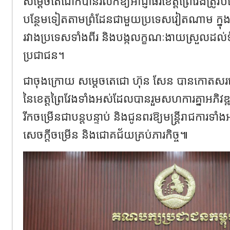
សម្តេចតេជោក៏បានរំលឹកឱ្យអាជ្ញាធរខេត្តព្រៃវែងត្រូវបង
បន្ថែមទៀតតាមព្រំដែនជាមួយប្រទេសវៀតណាម ក្នុងក
រវាងប្រទេសទាំងពីរ និងបង្កលក្ខណៈងាយស្រួលដល់ទ
ប្រជាជន។
ជាចុងក្រោយ សម្តេចតេជោ ហ៊ុន សែន បានកោតសរសើរដល
នៃខេត្តព្រៃវែងទាំងអស់ដែលបានរួមសហការគ្នាអភិវឌ្
រីកចម្រើនជាបន្តបន្ទាប់ និងជូនពរឱ្យមន្ត្រីរាជការទា
សេចក្តីចម្រើន និងជោគជ័យគ្រប់ភារកិច្ច៕