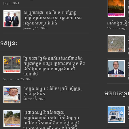
July 3, 2021
សម្តេចតេជោ ហ៊ុន សែន អញ្ជើញជួ
បទីប្រឹក្សាពិសេសរបស់អគ្គលេខាធិការ
អង្គការសហប្រជាជាតិ
នាក់ផ្សេងទៀ
January 11, 2020
15 hours ago
ទស្សនៈ
ថ្ងៃនេះជា ថ្ងៃទី៥៨ហើយ ដែលវីរកងទ័ព
កម្ពុជាចំនួន ១៨រូប ត្រូវបានចាប់ខ្លួន និង
ដាក់ឱ្យស្ថិតក្រោមការឃុំគ្រងរបស់
យោធាថៃ
September 25, 2025
ទស្សនៈសង្គម ៖ រំលឹក! ក្របីៗស៊ីស្រូវ ,
អចលនទ្រព
ក្រពើៗក្នុងទឹក
March 16, 2025
ប្រជាពលរដ្ឋ រិះគន់អាជ្ញាធរ
សង្កាត់គយត្របែកថា បើកដៃឲ្យក្រុម
អាជីវកម្មដឹកអាចម៍ដីលក់ បំផ្លាញផ្លូវ
បេតុងស្រុតខូចរបើកបេតុងនិងដាច់