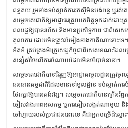
ពន្ធគយ រួមទាំងទប់ស្កាត់ការរកស៊ីមិនបង់ពន្ធ ឬរត់គ
សម្ដេចតេជោក៏ឱ្យអាជ្ញាធរត្រូវយកចិត្តទុកដាក់ដោះស្រ
ពលរដ្ឋឱ្យបានរហ័ស និងមានប្រសិទ្ធភាព ជាពិសេសកា
តុលាការ ដោយមិនត្រូវលំអៀងខាងភាគីណានោះទេ។ 
ខិតខំ គ្រប់គ្រងម៉ាក្រូសេដ្ឋកិច្ចជាពិសេសខណៈដែលប្រ
សន្សំសំចៃលើការចំណាយដែលមិនចាំបាច់នានា។
សម្ដេចតេជោក៏បានជំរុញឱ្យអាជ្ញាធរមូលដ្ឋានត្រូវចូលរួ
ធនធានធម្មជាតិដែលមាននៅមូលដ្ឋាន ទប់ស្កាត់ការបំផ្លិ
ថែរក្សាឱ្យបានគង់វង្ស។ សម្ដេចតេជោក៏បានក្រើនរំឭក
ចៀសវាងភាពអសកម្ម ឬការគៀបសង្កត់ណាមួយ និងត្រូវ
ចៅហ្វាយរបស់ប្រជាជននោះទេ គឺជាអ្នកបម្រើដ៏ស្មោះ