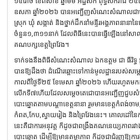
១៥រោច ខែពិសាខ ឆ្នាំមមី អដ្ឋស័ក ពុទ្ធសករាជ ២៥៧០
ឧសភា ឆ្នាំ២០២៦ បានអញ្ជើញសំណេះសំណាលជាមួយក្រុ
ស្រុក ឃុំ សង្កាត់ និងថ្នាក់ដឹកនាំមន្ទីរអង្គភាពនានានៃខ
ចំនួន១,៣១១នាក់ ដែលពិធីនេះបានធ្វើឡើងនៅសាលប្
គណបក្សខេត្តព្រៃវែង។
ទាក់ទងនឹងពិធីសំណេះសំណាល ឯកឧត្តម ជា ធីរិទ្ធ អ
បានឱ្យដឹងថា ដំណើរឆ្ពោះទៅកាន់មូលដ្ឋានរបស់សម្ដ
កាលពីថ្ងៃទី២៥ ខែមេសា ឆ្នាំ២០២៦ ហើយរហូតម
លើកទី៧ហើយដែលសម្តេចតេជោបានអញ្ជើញជួបស
បោះឆ្នោតតាមបណ្ដាខេត្តនានា រួមមានខេត្តកំពង់ចាម, ត្ប
កំពត,កែប,ស្វាយរៀង និងព្រៃវែងនេះ។ គោលដៅន
នេះគឺជាការអនុវត្ត ក៏ដូចជាពង្រឹងគណនេយ្យភាពរវាង
បោះឆ្នោត ដើម្បីឱ្យមានតម្លាភាព ក៏ដូចជាជំរុញឱ្យកា