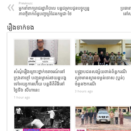
Previous:
អ្នកនាំពាក្យរាជរដ្ឋាភិបាល បន្តជម្រាបជូនបច្ចុប្បន្ន
ប្រធាន
ភាពថ្មីពាក់ព័ន្ធបញ្ហាព្រំដែនកម្ពុជា-ថៃ
នៅសហ
រឿងទាក់ទង
សំណុំរឿងគ្រោះថ្នាក់ចរាចរណ៍នៅ
បង្ក្រាបជនសង្ស័យពាន់ព័ន្ធករណី
ក្រុងតាខ្មៅ បញ្ជូនម្ចាស់រថយន្តបង្ក
លួចមានស្ថានទម្ងន់ទោស (ប្លន់)
ទៅអយ្យការហើយ បន្តនីតិវិធីនៅ
ចំនួន២ករណី
ថ្ងៃទី៦ សីហានេះ
3 hours ago
1 hour ago