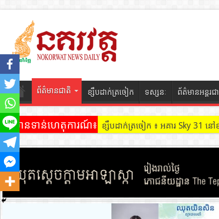
ព័ត៌មានជាតិ
ខ្សឹបដាក់ត្រចៀក
ទស្សនៈ
ព័ត៌មានអន្តរជា
ព័ត៌មានទាន់ហេតុការណ៍៖
ខ្សឹបដាក់ត្រចៀក ៖ ដល់ករ ! ឈ្មួញដ