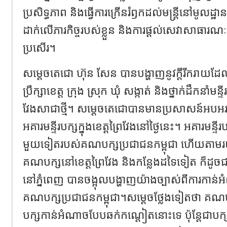
ប្រសិទ្ធភាព និងធ្វើការក្រើនរំឭកដល់មន្ត្រីនៅមូលដ្ឋា
ដាក់លើភារកិច្ចរបស់ខ្លួន និងការផ្តល់សេវាសាធារណៈ
ប្រសើរ។
សម្តេចតេជោ ហ៊ុន សែន បានបង្ហាញនូវក្តីរីករាយដ
ប្រឹក្សាខេត្ត ក្រុង ស្រុក ឃុំ សង្កាត់ និងថ្នាក់ដឹកនាំមន្ទ
វែងសាជាថ្មី។ សម្ដេចតេជោបានមានប្រសាសន៍អបអ
អគារមន្ទីរបក្សក្នុងខេត្តព្រៃវែងនៅថ្ងៃនេះ។ អគារមន្ទី
មួយទៀតរបស់គណបក្សប្រជាជនកម្ពុជា ហើយតាមរ
គណបក្សនៅខេត្តព្រៃវែង និងកន្លែងដទៃទៀត ក៏ដូច
នៅភ្នំពេញ បានចង្អុលបង្ហាញយ៉ាងច្បាស់ពីការកា
គណបក្សប្រជាជនកម្ពុជា។សម្តេចថ្លែងទៀតថា គណ
បក្សកាន់អំណាចបែបឆក់កណ្តៀតនោះទេ ប៉ុន្តែជាប