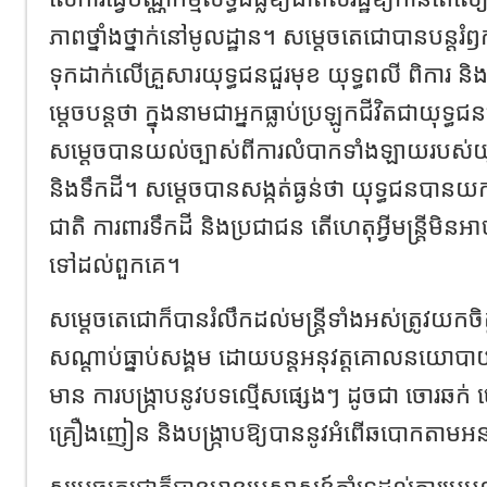
ភាពថ្នាំងថ្នាក់នៅមូលដ្ឋាន។ សម្តេចតេជោបានបន្តរំឭ
ទុកដាក់លើគ្រួសារយុទ្ធជនជួរមុខ យុទ្ធពលី ពិការ ន
ម្តេចបន្តថា ក្នុងនាមជាអ្នកធ្លាប់ប្រឡូកជីវិតជាយុទ
សម្តេចបានយល់ច្បាស់ពីការលំបាកទាំងឡាយរបស់យុទ្ធ
និងទឹកដី។ សម្តេចបានសង្កត់ធ្ងន់ថា យុទ្ធជនបានយ
ជាតិ ការពារទឹកដី និងប្រជាជន តើហេតុអ្វីមន្ត្រីមិន
ទៅដល់ពួកគេ។
សម្តេចតេជោក៏បានរំលឹកដល់មន្រ្តីទាំងអស់ត្រូវយកចិត្
សណ្ដាប់ធ្នាប់សង្គម ដោយបន្តអនុវត្តគោលនយោបាយភូ
មាន ការបង្ក្រាបនូវបទល្មើសផ្សេងៗ ដូចជា ចោរឆក់ ច
គ្រឿងញៀន និងបង្ក្រាបឱ្យបាននូវអំពើឆបោកតា
សម្ដេចតេជោក៏បានមានប្រសាសន៍គាំទ្រដល់ការប្រមូល