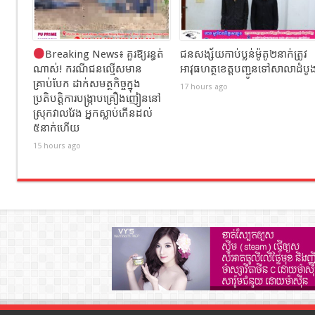
Breaking News៖ គួរឱ្យរន្ធត់
ជនសង្ស័យកាប់ប្លន់ម៉ូតូ២នាក់ត្រូវ
ណាស់! ករណីជនល្មើសមាន
អាវុធហត្ថខេត្តបញ្ជូនទៅសាលាដំបូ
គ្រាប់បែក ដាក់សមត្ថកិច្ចក្នុង
17 hours ago
ប្រតិបត្តិការបង្ក្រាបគ្រឿងញៀននៅ
ស្រុកវាលវែង អ្នកស្លាប់កើនដល់
៥នាក់ហើយ
15 hours ago