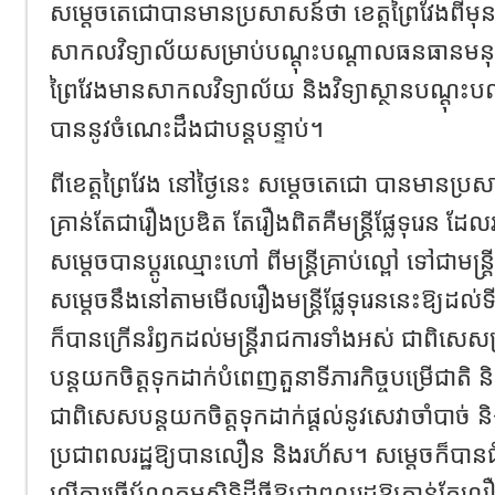
សម្តេចតេជោបានមានប្រសាសន៍ថា ខេត្តព្រៃវែងពីមុ
សាកលវិទ្យាល័យសម្រាប់បណ្ដុះបណ្ដាលធនធានមនុស្សនោ
ព្រៃវែងមានសាកលវិទ្យាល័យ និងវិទ្យាស្ថានបណ្ដុះប
បាននូវចំណេះដឹងជាបន្តបន្ទាប់។
ពីខេត្តព្រៃវែង នៅថ្ងៃនេះ សម្ដេចតេជោ បានមានប្រសាសន
គ្រាន់តែជារឿងប្រឌិត តែរឿងពិតគឺមន្ត្រីផ្លែទុរេន 
សម្ដេចបានប្ដូរឈ្មោះហៅ ពីមន្ត្រីគ្រាប់ល្ពៅ ទៅជាមន្ត
សម្តេចនឹងនៅតាមមើលរឿងមន្ត្រីផ្លែទុរេននេះឱ្យដល់
ក៏បានក្រើនរំឭកដល់មន្ត្រីរាជការទាំងអស់ ជាពិសេសក្រុម
បន្តយកចិត្តទុកដាក់បំពេញតួនាទីភារកិច្ចបម្រើជាតិ 
ជាពិសេសបន្តយកចិត្តទុកដាក់ផ្តល់នូវសេវាចាំបាច់ ន
ប្រជាពលរដ្ឋឱ្យបានលឿន និងរហ័ស។ សម្តេចក៏បានជំរ
លើការធ្វើប័ណ្ណកម្មសិទ្ធិដីធ្លីឱ្យជាពលរដ្ឋឱ្យកាន់