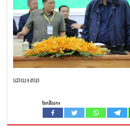
ដោយ៖តារា
ចែករំលែក៖