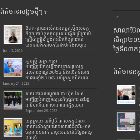
ព័ត៌មានសង្គមថ្មីៗ ៖
>
ឪពុក-ម្ដាយអស់ការអត់ធ្មត់,ប្ដឹងសមត្ថ
សាលាប៊ែលធ
កិច្ចឱ្យចាប់ខ្លួនកូនប្រុសបង្កើតប្រើប្រាស់
សិក្សា២
គ្រឿងញៀន ក្នុងករណីហិង្សាដោយ
ចេតនានិងគំរាមកំហែងថានឹងសម្លាប់
ថ្ងៃទី០៣ក
June 3, 2026
រដ្ឋមន្រ្តី​ នេត្រ​ ភក្ត្រា​
អញ្ជើញបើកសន្និបាតបូកសរុបលទ្ធ
ព័ត៌មានអន្
ផលការងារឆ្នាំ២០២៤ និងលើកទិសដៅ
ការងារឆ្នាំ២០២៥របស់​ក្រសួង​ព័ត៌មាន​
January 21, 2025
សកម្មភាពសម្តេចតេជោ ហ៊ុន សែន
អញ្ជើញបំពេញទស្សនកិច្ចផ្លូវការ នៅរដ្ឋ
ធានីហាវ៉ាណា សាធារណរដ្ឋគុយបា
September 25, 2022
ខេត្តក្រចេះ នៅថ្ងៃទី ៣ ខែកក្កដានេះ
មានករណីស្លាប់ដោយសារជំងឺកូវីដ-១៩
ចំនួន ០១នាក់ ជាបុរសជនជាតិខ្មែរអាយុ
៨៣ឆ្នាំ