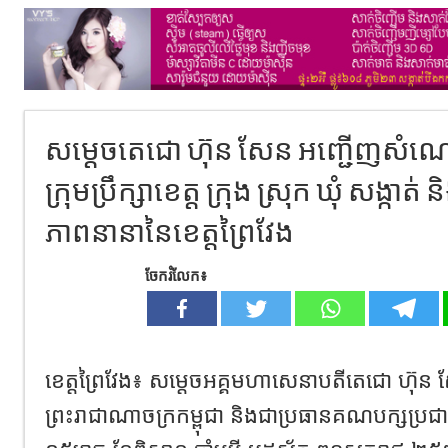
សម្តេចតេជោ ហ៊ុន សែន អញ្ជើញស
ក្រុមប្រឹក្សាខេត្ត ក្រុង ស្រុក ឃុំ សង្កាត់ ន
ភាពនានានៃខេត្តព្រៃវែង
ចែករំលែក៖
ខេត្តព្រៃវែង៖ សម្តេចអគ្គមហាសេនាបតីតេជោ ហ៊ុន សែន
ព្រះរាជាណាចក្រកម្ពុជា និងជាប្រធានគណបក្សប្រជាជន