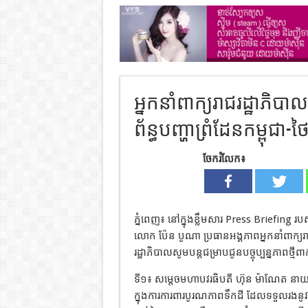
អ្នកនាំពាក្យរាជរដ្ឋាភិបាល 
ព័ន្ធបញ្ហាព្រំដែនកម្ពុជា-ថ
ចែករំលែក៖
ភ្នំពេញ៖ នៅក្នុងខ្លឹមសារ Press Briefing រប
លោក ប៉ែន បូណា ប្រធានអង្គភាពអ្នកនាំពាក្យរាជ
រដ្ឋាភិបាលសូមបន្តជម្រាបជូនបច្ចុប្បន្នភាពថ្មីពាក
ទី១៖ សម្តេចមហាបវរធិបតី ហ៊ុន ម៉ាណែត នាយ
ក្នុងការការពារបូរណភាពទឹកដី ដែលទទួលរងន