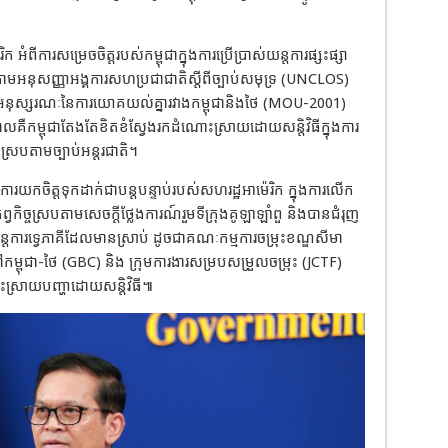
ក អំពីការសម្រេចចិត្តរបស់កម្ពុជាក្នុងការប្រើប្រាស់យន្តការផ្សះផ្សា
មអនុសញ្ញាអង្គការសហប្រជាជាតិស្តីពីច្បាប់សមុទ្រ (UNCLOS)
វអនុស្សរណៈនៃការយោគយល់គ្នារវាងកម្ពុជានិងថៃ (MOU-2001)
ោលគឺកម្ពុជាតែងតែខិតខំស្វែងរកដំណោះស្រាយដោយសន្តិវិធីក្នុងការ
្របតាមច្បាប់អន្តរជាតិ។
រយកចិត្តទុកដាក់ជាបន្តបន្ទាប់របស់សហរដ្ឋអាម៉េរិក ក្នុងការលើក
វកិច្ចស្របតាមសេចក្តីថ្លែងការណ៍រួមទីក្រុងគូឡាឡាំពួ និងបានជំរុញ
ន្តការទ្វេភាគីដែលមានស្រាប់ ដូចជាគណៈកម្មការចម្រុះខណ្ឌសីមា
កម្ពុជា-ថៃ (GBC) និង ក្រុមការងារសម្របសម្រួលចម្រុះ (JCTF)
ោះស្រាយបញ្ហាដោយសន្តិវិធី៕