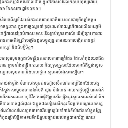
ើជូនកងកម្លាំងនគរបាលជាតិ ក្នុងឱកាសទិវារំលឹកខួបអនុស្សាវរីយ៍
ទី១៦ ខែឧសភា ឆ្នាំ២០២៦។
៏បានរំលេចពីស្នាដៃរបស់កងនគរបាលជាតិរយៈពេលជាច្រើនឆ្នាំកន្លង
ាចខ្វះបាន ក្នុងការចូលរួមគាំទ្រជួយដល់រាជរដ្ឋាភិបាលលើសមរភូមិ
្ដីភាពនៅគ្រប់កាលៈទេសៈ និងគ្រប់ស្ថានការណ៍ ដើម្បីស្តារ ការពារ
ារអភិវឌ្ឍរីកចម្រើនដូចបច្ចុប្បន្ន តាមរយៈការបង្កើតបាននូវ
ក្តៅ និងជំនឿចិត្ត។
ញើការសាកសួរសុខទុក្ខដល់មន្ត្រីនគរបាលការពារព្រំដែន ដែលកំពុងឈរជើង
ាន ព្រមទាំងមន្ត្រីនគរបាល និងក្រុមគ្រួសារដែលមានជំងឺឬរងរបួស
យ មណ្ឌលសុខភាព និងគេហដ្ឋាន សូមឆាប់ជាសះស្បើយ។
ដាក់យ៉ាងខ្លាំង ចំពោះបងប្អូនជនភៀសសឹកនៅតាមព្រំដែនដែលបង្ក
្តែង សម្ដេចមហាបវរធិបតី ហ៊ុន ម៉ាណែត នាយករដ្ឋមន្ត្រី បានដាក់
រការពារអាយុជីវិត ការធ្វើឱ្យប្រសើរឡើងនូវស្ថានភាពរស់នៅ និង
្ឋាភិបាលបានផ្តល់ជូនបងប្អូនជនភៀសសឹកនូវទីជម្រកបណ្តោះអាសន្ន
្រាំដល់ពេលដែលពួកគេអាចវិលត្រឡប់ទៅកាន់ទីលំនៅរបស់ខ្លួនវិញ
ប្រើសិទ្ធិទាមទារទឹកដីស្របច្បាប់របស់កម្ពុជាមកវិញ ដោយ