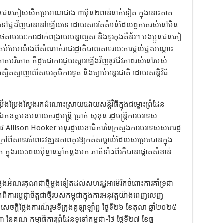
នជនភៀសសឹកប្រមាណជាង ៣ម៉ឺន២ពាន់នាក់ទៀត ក្នុងនោះភាគ
្រឡប់ទៅផ្ទះវិញបាននៅឡើយទេ ដោយសារតែតំបន់ដែលពួកគេរស់នៅមិន
ំងថៃតាមរយៈការដាក់ពង្រាយបន្លាលួស និងទូរកុងតឺន័រ។ បងប្អូនជនភៀ
ប់បែបយ៉ាងពីសំណាក់រាជរដ្ឋាភិបាលតាមរយៈការផ្តល់ផ្ទះបណ្តោះ
បភោគបរិភោគ ក៏ដូចជាការជួយស្តារឡើងវិញនូវជីវភាពរស់នៅរបស់
វិតស្វាញលើសមរភូមិការទូត និងច្បាប់អន្តរជាតិ ដោយសន្តិវិធី
ំប្រឹងប្រែងស្វែងរកដំណោះស្រាយដោយសន្តិវិធីក្នុងជម្លោះព្រំដែន
ឯកឧត្តមឧបនាយករដ្ឋមន្ត្រី ប្រាក់ សុខុន រដ្ឋមន្ត្រីការបរទេស
ាវ Allison Hooker អនុរដ្ឋលេខាធិការនៃក្រសួងការបរទេសសហរដ្ឋ
ក្រៅពីសាទរចំពោះវឌ្ឍនភាពគួរឱ្យកត់សម្គាល់ដែលសម្រេចបានក្នុង
ិក ក្នុងរយៈពេលប៉ុន្មានឆ្នាំកន្លងមក ភាគីទាំងពីរក៏បានផ្តោតសំខាន់
ថ្លែងអំណរគុណជាថ្មីម្តងទៀតដល់សហរដ្ឋអាម៉េរិកចំពោះការគាំទ្រជា
ការប្តេជ្ញាចិត្តជាថ្មីរបស់កម្ពុជាក្នុងការអនុវត្តយ៉ាងពេញលេញ
េចក្តីថ្លែងការណ៍រួមទីក្រុងគូឡាឡាំពួ ថ្ងៃទី២៦ ខែតុលា ឆ្នាំ២០២៥
 នៃគណៈកម្មាធិការព្រំដែនទូទៅកម្ពុជា-ថៃ ថ្ងៃទី២៧ ខែធ្នូ