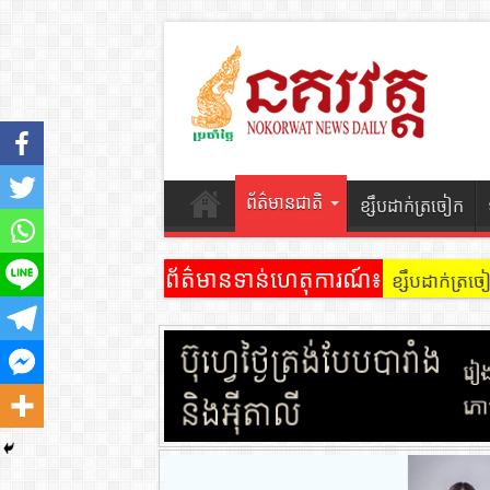
ព័ត៌មានជាតិ
ខ្សឹបដាក់ត្រចៀក
ព័ត៌មានទាន់ហេតុការណ៍៖
ខ្សឹបដាក់ត្រ