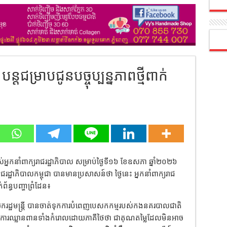
បន្តជម្រាបជូនបច្ចុប្បន្នភាពថ្មីពាក់
ៃ
ស់អ្នកនាំពាក្យរាជរដ្ឋាភិបាល សម្រាប់ថ្ងៃទី១៦ ខែឧសភា ឆ្នាំ២០២៦
រដ្ឋាភិបាលកម្ពុជា បានមានប្រសាសន៍ថា ថ្ងៃនេះ អ្នកនាំពាក្យរាជ
់ព័ន្ធបញ្ហាព្រំដែន៖
ករដ្ឋមន្ត្រី បានចាត់ទុកការបំពេញបេសកកម្មរបស់កងនគរបាលជាតិ
ូវការឈ្លានពានទាំងកំរោលដោយភាគីថៃថា ជាគុណតម្លៃដែលមិនអាច