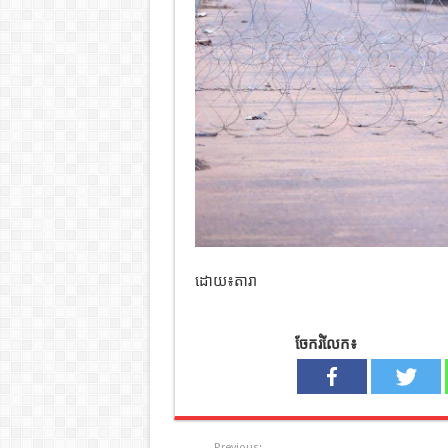
ដោយ៖តារា
ចែករំលែក៖
Previous: