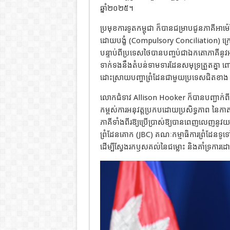
ឆ្នាំ២០២៥។
ប្រមុខការទូតកម្ពុជា ក៏បានជម្រាបជូនភាគីអាម៉េរិ
ដោយបង្ខំ (Compulsory Conciliation) ក្រោ
បន្ទាប់ពីប្រទេសថៃបានបញ្ចប់ជាឯកតោភាគីនូ
ទាក់ទងនឹងតំបន់ទាមទារដែនសមុទ្រត្រួតគ្នា ព
ដោះស្រាយបញ្ហាព្រំដែនជាមួយប្រទេសជិតខាង ស
លោកជំទាវ Allison Hooker ក៏បានបញ្ជាក់ពីកា
កម្ពស់ការអនុវត្តប្រកបដោយប្រសិទ្ធភាព នៃកាតព្
ភាគីទាំងពីរឱ្យប្រើប្រាស់ឱ្យបានពេញលេញនូវយ
ព្រំដែនគោក (JBC) គណៈកម្មាធិការព្រំដែនទូទៅ
ដើម្បីស្វែងរកឫសគល់នៃជម្លោះ និងគាំទ្រការដ