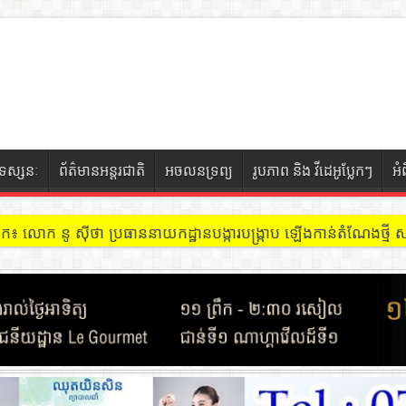
ទស្សនៈ
ព័ត៌មានអន្តរជាតិ
អចលនទ្រព្យ
រូបភាព និង វីដេអូប្លែកៗ
អំ
ចៀក ៖ អគារ Sky 31 នៅខណ្ឌទួលគោក មានអ្នកជួលបន្ទប់បើកល្បែងសុីសង