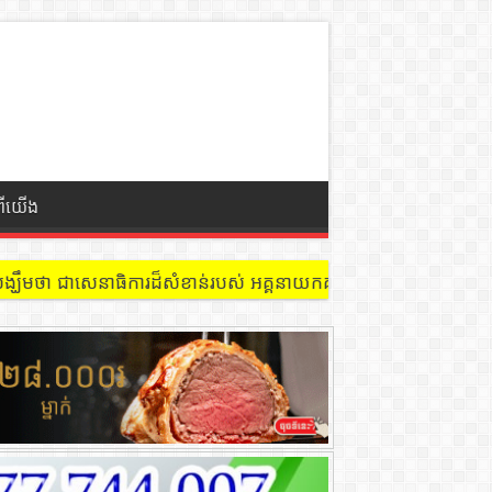
ពីយើង
 នៅជាន់ទី៩ បន្ទប់ ៩០២ !