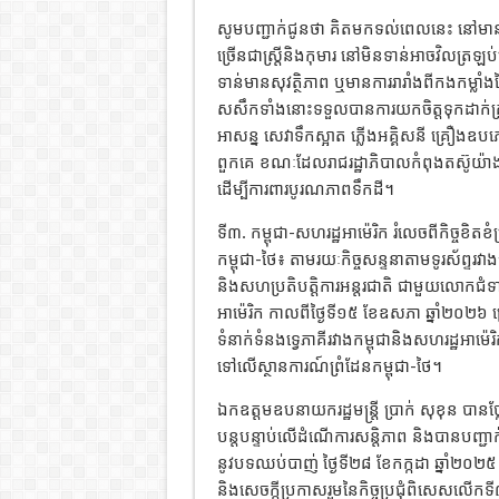
សូមបញ្ជាក់ជូនថា គិតមកទល់ពេលនេះ នៅមា
ច្រើនជាស្ត្រីនិងកុមារ នៅមិនទាន់អាចវិលត
ទាន់មានសុវត្ថិភាព ឬមានការរារាំងពីកងកម្លា
សសឹកទាំងនោះទទួលបានការយកចិត្តទុកដាក់គ្រ
អាសន្ន សេវាទឹកស្អាត ភ្លើងអគ្គិសនី គ្រឿងឧ
ពួកគេ ខណៈដែលរាជរដ្ឋាភិបាលកំពុងតស៊ូយ៉ាងស្
ដើម្បីការពារបូរណភាពទឹកដី។
ទី៣. កម្ពុជា-សហរដ្ឋអាម៉េរិក រំលេចពីកិច្ចខិតខ
កម្ពុជា-ថៃ៖ តាមរយៈកិច្ចសន្ទនាតាមទូរស័ព្ទរវាង
និងសហប្រតិបត្តិការអន្តរជាតិ ជាមួយលោកជំទ
អាម៉េរិក កាលពីថ្ងៃទី១៥ ខែឧសភា ឆ្នាំ២០២៦ 
ទំនាក់ទំនងទ្វេភាគីរវាងកម្ពុជានិងសហរដ្ឋអាម៉េរ
ទៅលើស្ថានការណ៍ព្រំដែនកម្ពុជា-ថៃ។
ឯកឧត្តមឧបនាយករដ្ឋមន្ត្រី ប្រាក់ សុខុន បាន
បន្តបន្ទាប់លើដំណើការសន្តិភាព និងបានបញ្ជាក់ពី
នូវបទឈប់បាញ់ ថ្ងៃទី២៨ ខែកក្កដា ឆ្នាំ២០២៥ ស
និងសេចក្ដីប្រកាសរួមនៃកិច្ចប្រជុំពិសេសលើកទី៣