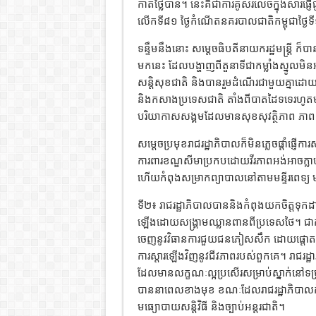
កាត់ថ្លៃបាន។ នេះគឺជាការគូសរំលេចក្នុងសារផ្ញ
លើកទី៨១ ថ្ងៃកំណើតនគរបាលជាតិកម្ពុជាថ្ងៃ
ទន្ទឹមនឹងនោះ សម្តេចធិបតីនាយករដ្ឋមន្ត្រី ក
មកនេះ ដែលបង្ហាញពីតួនាទីជាកម្លាំងស្នូលមិនអ
សន្តិសុខជាតិ និងបានរួមដំណើរជាមួយគ្នាដោយភក
និងកសាងប្រទេសជាតិ តាំងពីបាតដៃទទេរហូតមានក
បរិយាកាសសង្គមដែលមានសុខសុវត្ថិភាព ភាពកក់
សម្តេចប្រមុខរាជរដ្ឋាភិបាលក៏មិនភ្លេចផ្តាំផ្
ការពារខណ្ឌសីមាប្រកបដោយវីរភាពអង់អាចក្លាហ
ហើយកំពុងសម្រាកព្យាបាលនៅតាមមន្ទីរពេទ្
ទី២៖ រាជរដ្ឋាភិបាលបាននិងកំពុងយកចិត្តទុក
ឡើងដោយសង្គ្រាមឈ្លានពានពីប្រទេសថៃ។ ជាក់ស
ចេញនូវវិធានការជួយជនភៀសសឹក ដោយផ្តោតលើកា
ការស្ដារឡើងវិញនូវជីវភាពរបស់ពួកគេ។ រាជរដ
ដែលមានលក្ខណៈល្អប្រសើរសម្រាប់ស្នាក់នៅទម
បាននាពេលខាងមុខ ខណៈដែលរាជរដ្ឋាភិបាលកំពុង
មធ្យោបាយសន្តិវិធី និងច្បាប់អន្តរជាតិ។