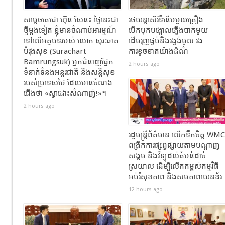
សម្តេចតេជោ ហ៊ុន សែន៖ ថ្ងៃនេះជា
រថយន្តស៊េរីទំនើបមួយគ្រឿង
ថ្មីម្តងទៀត ខ្ញុំមានចំណាប់អារម្មណ៍
បើកបុកបង្គោលភ្លើងបាក់មួយ
ទៅលើអត្ថបទរបស់ លោក សុរៈឆាត
ដើមរុញផ្ទប់និងរង្វង់មូល​ រង
បំរុងសុខ (Surachart
ការខូចខាតយ៉ាងដំណំ
Bamrungsuk) អ្នកជំនាញផ្នែក
2 hours ago
ទំនាក់ទំនងអន្តរជាតិ និងសន្តិសុខ
របស់ប្រទេសថៃ ដែលមានចំណង
ជើង​ថា «ស្វាដោះសំណាញ់!»។
2 hours ago
រដ្ឋមន្ត្រីព័ត៌មាន លើកទឹកចិត្ត WMC
ពង្រីកការផ្សព្វផ្សាយតាមបណ្តាញ
សង្គម និងវិទ្យុដល់តំបន់ដាច់
ស្រយាល ដើម្បីលើកកម្ពស់កម្មវិធី
អប់រំសុខភាព និងសមភាពយេនឌ័រ
12 hours ago