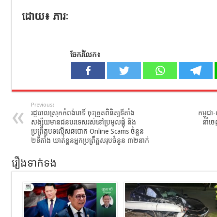
ដោយ៖ ភារៈ
ចែករំលែក៖
Previous:
រដ្ឋបាលស្រុកកំពង់រោទិ៍ ចុះត្រួតពិនិត្យទីតាំង
កម្ពុជា
សង្ស័យមានជនបរទេសរស់នៅប្រមូលផ្ដុំ និង
នាំច
ប្រព្រឹត្តបទល្មើសឆបោក Online Scams ចំនួន
២ទីតាំង ឃាត់ខ្លួនអ្នកប្រព្រឹត្តសរុបចំនួន ៣២នាក់
រឿងទាក់ទង