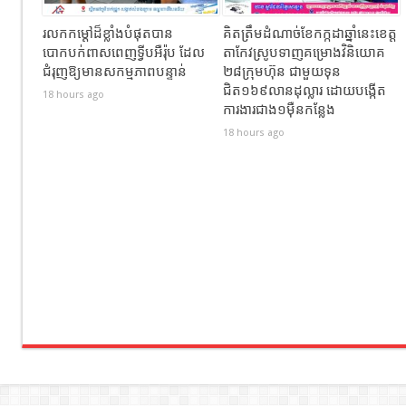
រលកកម្ដៅដ៏ខ្លាំងបំផុតបាន
គិតត្រឹមដំណាច់ខែកក្កដាឆ្នាំនេះខេត្ត
បោកបក់ពាសពេញទ្វីបអឺរ៉ុប ដែល
តាកែវស្រូបទាញគម្រោងវិនិយោគ
ជំរុញឱ្យមានសកម្មភាពបន្ទាន់
២៨ក្រុមហ៊ុន ជាមួយទុន
ជិត១៦៩លានដុល្លារ ដោយបង្កើត
18 hours ago
ការងារជាង១ម៉ឺនកន្លែង
18 hours ago