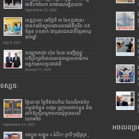
ធានីហាវ៉ាណា សាធារណរដ្ឋគុយបា
September 25, 2022
ខេត្តក្រចេះ នៅថ្ងៃទី ៣ ខែកក្កដានេះ
មានករណីស្លាប់ដោយសារជំងឺកូវីដ-១៩
ចំនួន ០១នាក់ ជាបុរសជនជាតិខ្មែរអាយុ
៨៣ឆ្នាំ
July 3, 2021
សម្តេចតេជោ ហ៊ុន សែន អញ្ជើញជួ
បទីប្រឹក្សាពិសេសរបស់អគ្គលេខាធិការ
អង្គការសហប្រជាជាតិ
January 11, 2020
ទស្សនៈ
ថ្ងៃនេះជា ថ្ងៃទី៥៨ហើយ ដែលវីរកងទ័ព
កម្ពុជាចំនួន ១៨រូប ត្រូវបានចាប់ខ្លួន និង
ដាក់ឱ្យស្ថិតក្រោមការឃុំគ្រងរបស់
យោធាថៃ
September 25, 2025
អចលនទ្រព
ទស្សនៈសង្គម ៖ រំលឹក! ក្របីៗស៊ីស្រូវ ,