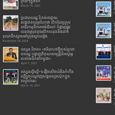
ក្រពើៗក្នុងទឹក
March 16, 2025
ប្រជាពលរដ្ឋ រិះគន់អាជ្ញាធរ
សង្កាត់គយត្របែកថា បើកដៃឲ្យក្រុម
អាជីវកម្មដឹកអាចម៍ដីលក់ បំផ្លាញផ្លូវ
បេតុងស្រុតខូចរបើកបេតុងនិងដាច់
ទុយោទឹកស្អាតនៅក្រុងស្វាយរៀង
November 30, 2024
ទស្សនៈវិភាគ៖ «ឥរិយាបថថ្មីរបស់ប្រជា
ពលរដ្ឋ បង្ហាញពីគុណសម្បត្តិដ៏អស្ចារ្យ
របស់មេដឹកនាំកម្ពុជា»
April 1, 2021
ទស្សនល្ងីល្ងើ÷៤រឿងសើចយំនិងកំហឹង
ល្បីក្នុងបណ្តាញសង្គមហ្វេសប៊ុកក្នុង
សប្តាហ៍នេះ
March 16, 2021