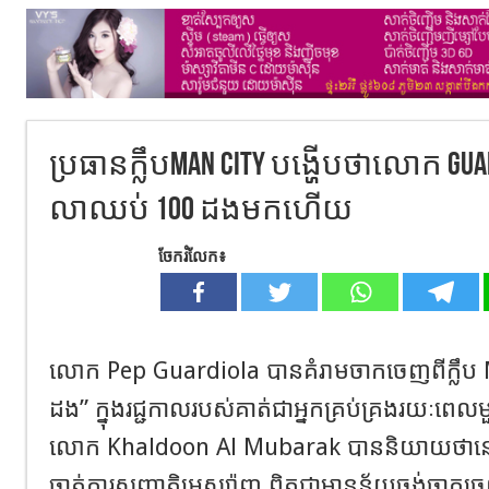
ប្រធានក្លឹបMan City បង្ហើបថាលោក Guard
លាឈប់ 100 ដងមកហើយ
ចែករំលែក៖
លោក Pep Guardiola បានគំរាមចាកចេញពីក្លឹប
ដង” ក្នុងរជ្ជកាលរបស់គាត់ជាអ្នកគ្រប់គ្រងរយៈពេលមួ
លោក Khaldoon Al Mubarak បាននិយាយថានៅព
ចាត់ការសញ្ជាតិអេស្ប៉ាញ ពិតជាមានន័យចង់ចាកច