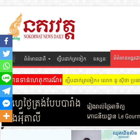
ព័ត៌មានអន្តរជា
ព័ត៌មានជាតិ
ខ្សឹបដាក់ត្រចៀក
ទស្សនៈ
ព័ត៌មានទាន់ហេតុការណ៍៖
ខ្សឹបដាក់ត្រចៀក ៖ អគារ Sky 31 នៅ