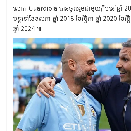
លោក Guardiola បានចូលរួមជាមួយក្លឹបនៅឆ្នាំ 2
បន្តនៅខែឧសភា ឆ្នាំ 2018 ខែវិច្ឆិកា ឆ្នាំ 2020 ខែវិច្ឆិ
ឆ្នាំ 2024 ៕