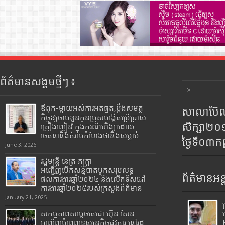
ព័ត៌មានសង្គមថ្មីៗ ៖
>
ឪពុក-ម្ដាយអស់ការអត់ធ្មត់,ប្ដឹងសមត្ថ
សាលាប៊ែលធ
កិច្ចឱ្យចាប់ខ្លួនកូនប្រុសបង្កើតប្រើប្រាស់
សិក្សា២
គ្រឿងញៀន ក្នុងករណីហិង្សាដោយ
ចេតនានិងគំរាមកំហែងថានឹងសម្លាប់
ថ្ងៃទី០៣ក
June 3, 2026
រដ្ឋមន្រ្តី​ នេត្រ​ ភក្ត្រា​
អញ្ជើញបើកសន្និបាតបូកសរុបលទ្ធ
ព័ត៌មានអន្
ផលការងារឆ្នាំ២០២៤ និងលើកទិសដៅ
ការងារឆ្នាំ២០២៥របស់​ក្រសួង​ព័ត៌មាន​
January 21, 2025
សកម្មភាពសម្តេចតេជោ ហ៊ុន សែន
អញ្ជើញបំពេញទស្សនកិច្ចផ្លូវការ នៅរដ្ឋ