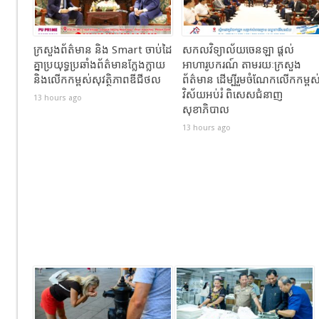
ក្រសួងព័ត៌មាន និង Smart ចាប់ដៃ
សកលវិទ្យាល័យចេនឡា ផ្តល់
គ្នាប្រយុទ្ធប្រឆាំងព័ត៌មានក្លែងក្លាយ
អាហារូបករណ៍ តាមរយៈក្រសួង
និងលើកកម្ពស់សុវត្ថិភាពឌីជីថល
ព័ត៌មាន ដើម្បីរួមចំណែកលើកកម្ពស
វិស័យអប់រំ ពិសេសជំនាញ
13 hours ago
សុខាភិបាល
13 hours ago