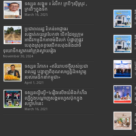
ទស្សនៈសង្គម ៖ រំលឹក! ក្របីៗស៊ីស្រូវ ,
ក្រពើៗក្នុងទឹក
March 16, 2025
ប្រជាពលរដ្ឋ រិះគន់អាជ្ញាធរ
សង្កាត់គយត្របែកថា បើកដៃឲ្យក្រុម
អាជីវកម្មដឹកអាចម៍ដីលក់ បំផ្លាញផ្លូវ
បេតុងស្រុតខូចរបើកបេតុងនិងដាច់
ទុយោទឹកស្អាតនៅក្រុងស្វាយរៀង
November 30, 2024
ទស្សនៈវិភាគ៖ «ឥរិយាបថថ្មីរបស់ប្រជា
ពលរដ្ឋ បង្ហាញពីគុណសម្បត្តិដ៏អស្ចារ្យ
របស់មេដឹកនាំកម្ពុជា»
April 1, 2021
ទស្សនល្ងីល្ងើ÷៤រឿងសើចយំនិងកំហឹង
ល្បីក្នុងបណ្តាញសង្គមហ្វេសប៊ុកក្នុង
សប្តាហ៍នេះ
March 16, 2021