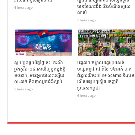
រអិលជេីងចូលក្រោមកង់
ស្តង់ដាដើម្បីធានាថាសិស្សទទួល
បានចំណេះដឹង និងបំណិនច្បាស់
4 hours ago
លាស់
5 hours ago
សូមប្រុងប្រយ័ត្នថ្ងៃនេះ! ករណី
អគ្គនាយកដ្ឋានអន្តោប្រវេសន៍
ឆ្លងកូវីដ-១៩ រកឃើញអ្នកឆ្លងថ្មី
បណ្ដេញជនជាតិថៃ ១៤នាក់ ពាក់
១០នាក់, មានអ្នកជាសះស្បើយ
ព័ន្ធករណីOnline Scams និងបទ
០៤នាក់ និងគ្មានអ្នកជំងឺស្លាប់
ល្មើសផ្សេងៗទៀត ចេញពី
ប្រទេសកម្ពុជា
5 hours ago
6 hours ago