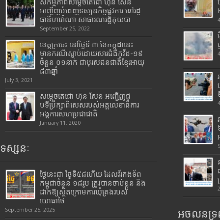
សកម្មភាពសម្តេចតេជោ ហ៊ុន សែន
អញ្ជើញបំពេញទស្សនកិច្ចផ្លូវការ នៅរដ្ឋ
ធានីហាវ៉ាណា សាធារណរដ្ឋគុយបា
September 25, 2022
ខេត្តក្រចេះ នៅថ្ងៃទី ៣ ខែកក្កដានេះ
មានករណីស្លាប់ដោយសារជំងឺកូវីដ-១៩
ចំនួន ០១នាក់ ជាបុរសជនជាតិខ្មែរអាយុ
៨៣ឆ្នាំ
July 3, 2021
សម្តេចតេជោ ហ៊ុន សែន អញ្ជើញជួ
បទីប្រឹក្សាពិសេសរបស់អគ្គលេខាធិការ
អង្គការសហប្រជាជាតិ
January 11, 2020
ទស្សនៈ
ថ្ងៃនេះជា ថ្ងៃទី៥៨ហើយ ដែលវីរកងទ័ព
កម្ពុជាចំនួន ១៨រូប ត្រូវបានចាប់ខ្លួន និង
ដាក់ឱ្យស្ថិតក្រោមការឃុំគ្រងរបស់
យោធាថៃ
September 25, 2025
អចលនទ្រព