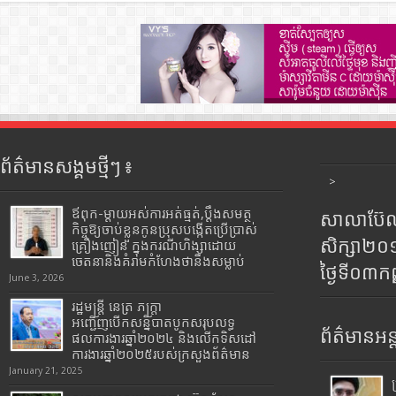
ព័ត៌មានសង្គមថ្មីៗ ៖
>
ឪពុក-ម្ដាយអស់ការអត់ធ្មត់,ប្ដឹងសមត្ថ
សាលាប៊ែលធ
កិច្ចឱ្យចាប់ខ្លួនកូនប្រុសបង្កើតប្រើប្រាស់
សិក្សា២
គ្រឿងញៀន ក្នុងករណីហិង្សាដោយ
ចេតនានិងគំរាមកំហែងថានឹងសម្លាប់
ថ្ងៃទី០៣ក
June 3, 2026
រដ្ឋមន្រ្តី​ នេត្រ​ ភក្ត្រា​
អញ្ជើញបើកសន្និបាតបូកសរុបលទ្ធ
ព័ត៌មានអន្
ផលការងារឆ្នាំ២០២៤ និងលើកទិសដៅ
ការងារឆ្នាំ២០២៥របស់​ក្រសួង​ព័ត៌មាន​
January 21, 2025