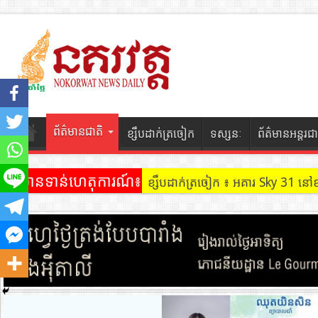
ព័ត៌មានជាតិ
ខ្សឹបដាក់ត្រចៀក
ទស្សនៈ
ព័ត៌មានអន្តរជា
ព័ត៌មានទាន់ហេតុការណ៍៖
ខ្សឹបដាក់ត្រចៀក ៖ អគារ Sky 31 នៅ