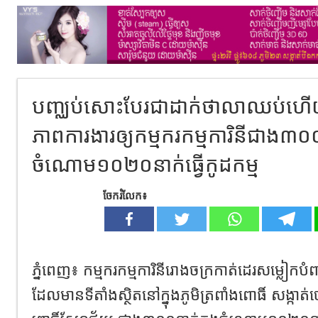
បញ្ឈប់សោះបែរជាដាក់ថាលាឈប់ហើយ
ភាពការងារឲ្យកម្មករកម្មការិនីជាង៣០០
ចំណោម១០២០នាក់ធ្វើកូដកម្ម
ចែករំលែក៖
ភ្នំពេញ៖ កម្មករកម្មការិនីរោងចក្រកាត់ដេរសម្លៀកប
ដែលមានទីតាំងស្ថិតនៅក្នុងភូមិត្រពាំងពោធិ៍ សង្ក