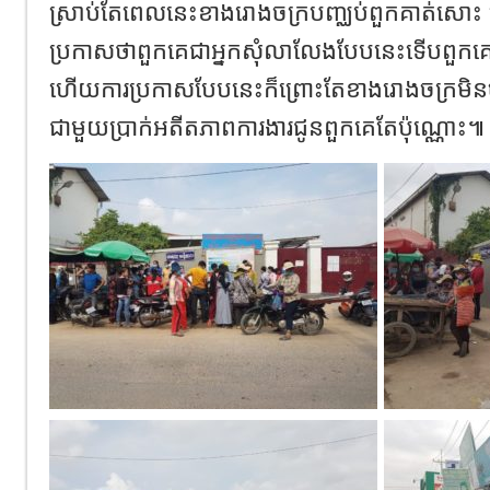
ស្រាប់តែពេលនេះខាងរោងចក្របញ្ឈប់ពួកគាត់សោ
ប្រកាសថាពួកគេជាអ្នកសុំលាលែងបែបនេះទើបពួ
ហើយការប្រកាសបែបនេះក៏ព្រោះតែខាងរោងចក្រមិនចង
ជាមួយប្រាក់អតីតភាពការងារជូនពួកគេតែប៉ុណ្ណោះ៕