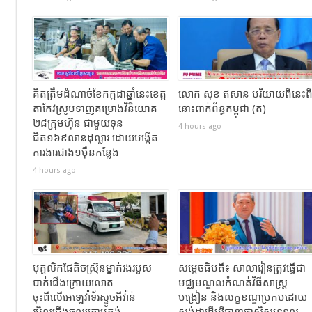
គិតត្រឹមដំណាច់ខែកក្កដាឆ្នាំនេះខេត្ត
លោក សុខ ឥសាន បរិយាយពីនេះព
តាកែវស្រូបទាញគម្រោងវិនិយោគ
នោះពាក់ព័ន្ធកម្ពុជា (ត)
២៨ក្រុមហ៊ុន ជាមួយទុន
4 hours ago
ជិត១៦៩លានដុល្លារ ដោយបង្កើត
ការងារជាង១ម៉ឺនកន្លែង
4 hours ago
បុគ្គលិកផែតិចស្រ៊ុនម្នាក់រងរបួស
សម្ដេចធិបតី៖ សាលារៀនត្រូវធ្វើជា
បាក់ជេីងក្រោយលោត
មជ្ឈមណ្ឌលកំណត់វិធីសាស្ត្រ
ចុះពីលេីអេឡេវ៉ាទ័រស្ទូចអីវ៉ាន់
បង្រៀន និងលក្ខខណ្ឌប្រកបដោយ