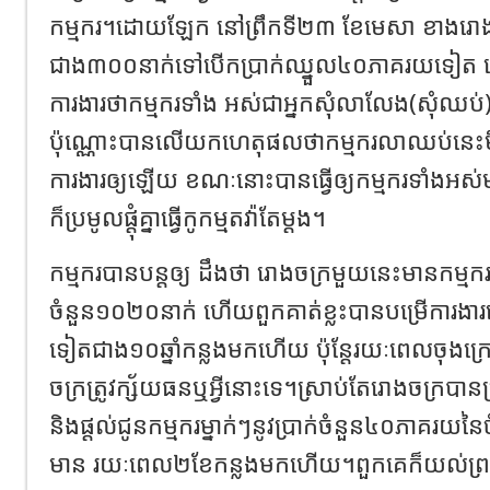
កម្មករ។ដោយឡែក នៅព្រឹកទី២៣ ខែមេសា ខាងរោង
ជាង៣០០នាក់ទៅបើកប្រាក់ឈ្នួល៤០ភាគរយទៀត ហ
ការងារថាកម្មករទាំង អស់ជាអ្នកសុំលាលែង(សុំឈប់
ប៉ុណ្ណោះបានលើយកហេតុផលថាកម្មករលាឈប់នេះមិន
ការងារឲ្យឡើយ ខណៈនោះបានធ្វើឲ្យកម្មករទាំងអស់មាន
ក៏ប្រមូលផ្ដុំគ្នាធ្វើកូកម្មតវ៉ាតែម្ដង។
កម្មករបានបន្តឲ្យ ដឹងថា រោងចក្រមួយនេះមានកម្មករកម
ចំនួន១០២០នាក់ ហើយពួកគាត់ខ្លះបានបម្រើការងារនៅ
ទៀតជាង១០ឆ្នាំកន្លងមកហើយ ប៉ុន្តែរយៈពេលចុងក្
ចក្រត្រូវក្ស័យធនឬអ្វីនោះទេ។ស្រាប់តែរោងចក្របាន
និងផ្ដល់ជូនកម្មករម្នាក់ៗនូវប្រាក់ចំនួន៤០ភាគរ
មាន រយៈពេល២ខែកន្លងមកហើយ។ពួកគេក៏យល់ព្រមទ