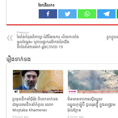
ចែករំលែក៖
Previous:
តៃវ៉ាន់កំពុងពិភាក្សា អំពីវិធានការ «បិទកោះទាំង
ក្តុកក្ត
មូលតែម្តង» ក្រោយផ្ទុះករណីកងទ័ពជើង
ទឹកតៃវ៉ាន់២៨នាក់ ឆ្លងCOVID-19
រឿងទាក់ទង
ប្រមុខដឹកនាំអ៊ីរ៉ង់ ពិបាកទាក់ទង
មិនមានទាហានស៊ីឈ្នួល
ជាមួយមេដឹកនាំកំពូល លោក
ឈ្នួលកូឡុំប៊ី ជួយរុស្ស៊ី ក្នុងសង្រ្គាម
Mojtaba Khamenei
អ៊ុយក្រែន
4 hours ago
4 hours ago