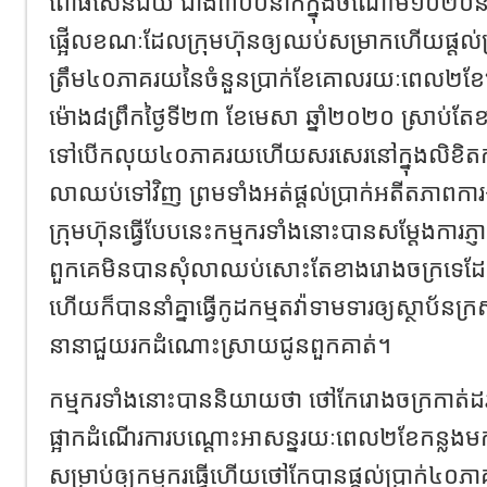
ពោធិ៍សែនជ័យ ជាង៣០០នាក់ក្នុងចំណោម១០២០នាក់
ផ្អើលខណៈដែលក្រុមហ៊ុនឲ្យឈប់សម្រាកហើយផ្ដល់ប្រ
ត្រឹម៤០ភាគរយនៃចំនួនប្រាក់ខែគោលរយៈពេល២
ម៉ោង៨ព្រឹកថ្ងៃទី២៣ ខែមេសា ឆ្នាំ២០២០ ស្រាប់
ទៅបើកលុយ៤០ភាគរយហើយសរសេរនៅក្នុងលិខិតការ
លាឈប់ទៅវិញ ព្រមទាំងអត់ផ្ដល់ប្រាក់អតីតភាពក
ក្រុមហ៊ុនធ្វើបែបនេះកម្មករទាំងនោះបានសម្ដែងការភ្ញាក
ពួកគេមិនបានសុំលាឈប់សោះតែខាងរោងចក្រទេដែ
ហើយក៏បាននាំគ្នាធ្វើកូដកម្មតវ៉ាទាមទារឲ្យស្ថាប័នក្រ
នានាជួយរកដំណោះស្រាយជូនពួកគាត់។
កម្មករទាំងនោះបាននិយាយថា ថៅកែរោងចក្រកាត់ដ
ផ្អាកដំណើរការបណ្ដោះអាសន្នរយៈពេល២ខែកន្លងម
សម្រាប់ឲ្យកម្មករធ្វើហើយថៅកែបានផ្ដល់ប្រាក់៤០ភា