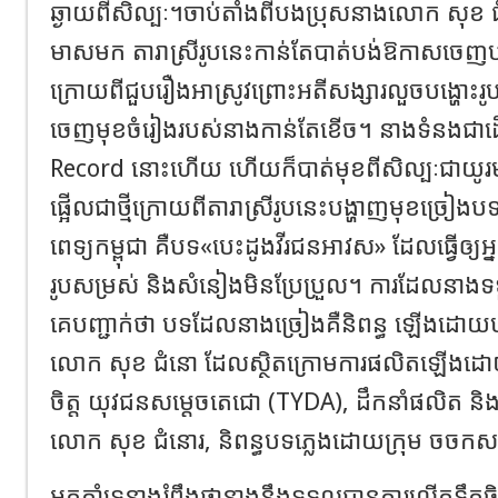
ឆ្ងាយពីសិល្បៈ
។
ចាប់តាំងពីបងប្រុសនាងលោក សុខ 
មាសមក តារាស្រីរូបនេះកាន់តែបាត់បង់ឱកាសចេញប
ក្រោយពីជួបរឿងអាស្រូវព្រោះអតីសង្សារលួចបង្ហោះរ
ចេញមុខចំរៀងរបស់នាងកាន់តែខើច។ នាងទំនងជាដ
Record
នោះហើយ ហើយក៏បាត់មុខពីសិល្បៈ
ជាយូរមក
ផ្អើលជាថ្មីក្រោយពីតារាស្រីរូបនេះបង្ហាញមុខច្រៀងបទចម
ពេទ្យកម្ពុជា គឺបទ
«
បេះដូងវីរជនអាវស
»
ដែលធ្វើឲ្យអ្
រូបសម្រស់ និងសំនៀងមិនប្រែប្រួល។ ការដែលនាង
គេបញ្ជាក់ថា បទដែលនាងច្រៀងគឺនិពន្ធ ឡើងដោយប
លោក សុខ ជំនោ ដែលស្ថិតក្រោមការ
ផលិតឡើងដ
ចិត្ត
យុវជនសម្តេ​ចតេជោ
(
TYDA),
ដឹកនាំផលិត
និ
លោក
សុខ
ជំនោរ
,
និពន្ធបទភ្លេងដោយ
ក្រុម
ចចកសម
អ្នកគាំទ្រនាងរំពឹងថានាងនឹងទទួលបានការលើកទឹកចិត