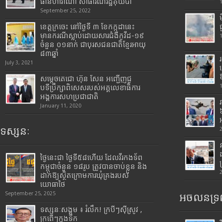
ធានីហាវ៉ាណា សាធារណរដ្ឋគុយបា
September 25, 2022
ខេត្តក្រចេះ នៅថ្ងៃទី ៣ ខែកក្កដានេះ
មានករណីស្លាប់ដោយសារជំងឺកូវីដ-១៩
ចំនួន ០១នាក់ ជាបុរសជនជាតិខ្មែរអាយុ
៨៣ឆ្នាំ
July 3, 2021
សម្តេចតេជោ ហ៊ុន សែន អញ្ជើញជួ
បទីប្រឹក្សាពិសេសរបស់អគ្គលេខាធិការ
អង្គការសហប្រជាជាតិ
January 11, 2020
ទស្សនៈ
ថ្ងៃនេះជា ថ្ងៃទី៥៨ហើយ ដែលវីរកងទ័ព
កម្ពុជាចំនួន ១៨រូប ត្រូវបានចាប់ខ្លួន និង
ដាក់ឱ្យស្ថិតក្រោមការឃុំគ្រងរបស់
យោធាថៃ
September 25, 2025
អចលនទ្រព
ទស្សនៈសង្គម ៖ រំលឹក! ក្របីៗស៊ីស្រូវ ,
ក្រពើៗក្នុងទឹក