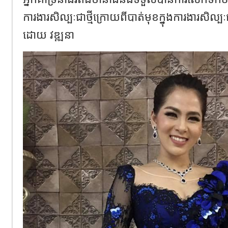
ការងារសិល្បៈជាថ្មីក្រោយពីបាត់មុខក្នុងការងារស
ដោយ វឌ្ឍនា