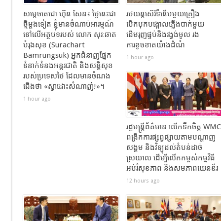
សម្តេចតេជោ ហ៊ុន សែន៖ ថ្ងៃនេះជា
រថយន្តស៊េរីទំនើបមួយគ្រឿង
ថ្មីម្តងទៀត ខ្ញុំមានចំណាប់អារម្មណ៍
បើកបុកបង្គោលភ្លើងបាក់មួយ
ទៅលើអត្ថបទរបស់ លោក សុរៈឆាត
ដើមរុញផ្ទប់និងរង្វង់មូល​ រង
បំរុងសុខ (Surachart
ការខូចខាតយ៉ាងដំណំ
Bamrungsuk) អ្នកជំនាញផ្នែក
1 hour ago
ទំនាក់ទំនងអន្តរជាតិ និងសន្តិសុខ
របស់ប្រទេសថៃ ដែលមានចំណង
ជើង​ថា «ស្វាដោះសំណាញ់!»។
1 hour ago
រដ្ឋមន្ត្រីព័ត៌មាន លើកទឹកចិត្ត WMC
ពង្រីកការផ្សព្វផ្សាយតាមបណ្តាញ
សង្គម និងវិទ្យុដល់តំបន់ដាច់
ស្រយាល ដើម្បីលើកកម្ពស់កម្មវិធី
អប់រំសុខភាព និងសមភាពយេនឌ័រ
12 hours ago