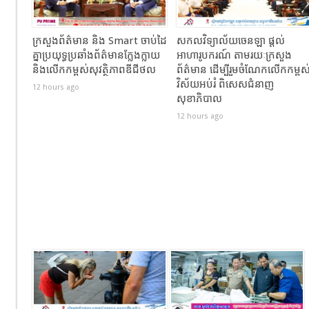
ក្រសួងព័ត៌មាន និង Smart ចាប់ដៃ
សកលវិទ្យាល័យចេនឡា ផ្តល់
គ្នាប្រយុទ្ធប្រឆាំងព័ត៌មានក្លែងក្លាយ
អាហារូបករណ៍ តាមរយៈក្រសួង
និងលើកកម្ពស់សុវត្ថិភាពឌីជីថល
ព័ត៌មាន ដើម្បីរួមចំណែកលើកកម្ពស
វិស័យអប់រំ ពិសេសជំនាញ
12 hours ago
សុខាភិបាល
12 hours ago