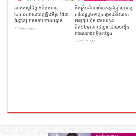
រលកកម្ដៅដ៏ខ្លាំងបំផុតបាន
គិតត្រឹមដំណាច់ខែកក្កដាឆ្នាំនេះខេត្ត
បោកបក់ពាសពេញទ្វីបអឺរ៉ុប ដែល
តាកែវស្រូបទាញគម្រោងវិនិយោគ
ជំរុញឱ្យមានសកម្មភាពបន្ទាន់
២៨ក្រុមហ៊ុន ជាមួយទុន
ជិត១៦៩លានដុល្លារ ដោយបង្កើត
17 hours ago
ការងារជាង១ម៉ឺនកន្លែង
17 hours ago