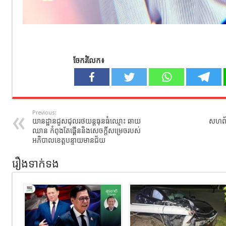
ចែករំលែក៖
Previous:
យានដ្ឋានជួសជុលរថយន្តធុនធំឈ្មោះ ឆាយ
សហព័ន្ធ
ឈាន កំពុងតែផ្គើននិងសេចក្តីសម្រេចរបស់
អភិបាលខេត្តបន្ទាយមានជ័យ
រឿងទាក់ទង