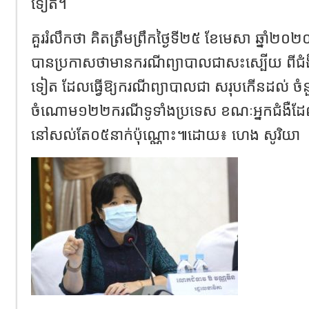
ទៀត។
គួររំលឹកថា គិតត្រឹមព្រឹកថ្ងៃទី២៥ ខែមេសា ឆ្នាំ២
បានប្រកាសថាមានករណីព្យាបាលជាសះស្បើយ ពីជំងឺក
ទៀត ដែលធ្វើឱ្យករណីព្យាបាលជា សរុបកើនដល់ ចំន
ចំណោម១២២ករណីទូទាំងប្រទេស ខណៈអ្នកជំងឺដែល
នៅសល់តែ០៥នាក់ប៉ុណ្ណោះ៕ដោយ៖ ហេង សូរិយា