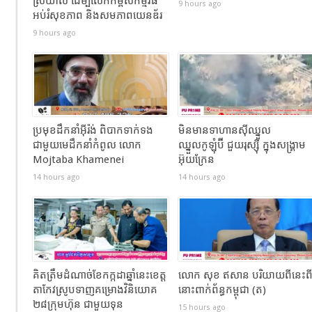
ស្រយាល ដើម្បីលើកកម្ពស់កម្មវិធី
9 hours ago
អប់រំសុខភាព និងសមភាពយេនឌ័រ
9 hours ago
ប្រមុខដឹកនាំអ៊ីរ៉ង់ ពិបាកទាក់ទង
មិនមានទាហានស៊ីឈ្នួល
ជាមួយមេដឹកនាំកំពូល លោក
ឈ្នួលកូឡុំប៊ី ជួយរុស្ស៊ី ក្នុងសង្រ្គាម
Mojtaba Khamenei
អ៊ុយក្រែន
14 hours ago
14 hours ago
គិតត្រឹមដំណាច់ខែកក្កដាឆ្នាំនេះខេត្ត
លោក សុខ ឥសាន បរិយាយពីនេះព
តាកែវស្រូបទាញគម្រោងវិនិយោគ
នោះពាក់ព័ន្ធកម្ពុជា (ត)
២៨ក្រុមហ៊ុន ជាមួយទុន
15 hours ago