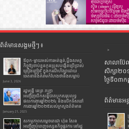
ព័ត៌មានសង្គមថ្មីៗ ៖
>
ឪពុក-ម្ដាយអស់ការអត់ធ្មត់,ប្ដឹងសមត្ថ
សាលាប៊ែលធ
កិច្ចឱ្យចាប់ខ្លួនកូនប្រុសបង្កើតប្រើប្រាស់
សិក្សា២
គ្រឿងញៀន ក្នុងករណីហិង្សាដោយ
ចេតនានិងគំរាមកំហែងថានឹងសម្លាប់
ថ្ងៃទី០៣ក
June 3, 2026
រដ្ឋមន្រ្តី​ នេត្រ​ ភក្ត្រា​
អញ្ជើញបើកសន្និបាតបូកសរុបលទ្ធ
ព័ត៌មានអន្
ផលការងារឆ្នាំ២០២៤ និងលើកទិសដៅ
ការងារឆ្នាំ២០២៥របស់​ក្រសួង​ព័ត៌មាន​
January 21, 2025
សកម្មភាពសម្តេចតេជោ ហ៊ុន សែន
អញ្ជើញបំពេញទស្សនកិច្ចផ្លូវការ នៅរដ្ឋ