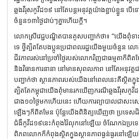
ឆ្លងវីរុសកូវីដ១៩ នៅតែបន្តអនុវត្តយ៉ាងខ្ជាប់ខ្ជួន ប
ចំនួន១៣ថ្ងៃជាប់ៗគ្នាហើយក្តី។
លោកស្រីវេជ្ជបណ្ឌិតបានគូសបញ្ជាក់ថា៖ “យើងពុំទ
ទេ ថ្វីត្បិតតែបងប្អូនប្រជាពលរដ្ឋយើងមួយចំនួន
ជីវភាពរស់នៅប្រចាំថ្ងៃរបស់លោកវិញជាធម្មតាក៏ពិតមែន
និងវិធានការនានា នៅមានសុពលភាព នៅតែអនុវត្តជ
បញ្ជាក់ថា ស្ថានភាពរបស់យើងនៅពេលនេះគឺស្ថិតក្ន
ត្បិតតែកម្ពុជាយើងពុំមានរកឃើញករណីឆ្លងវីរុសកូវី
ជាង១០ថ្ងៃមកហើយនេះ ហើយការព្យាបាលជាសះស្បើ
ឡើងៗក៏ពិតមែន ប៉ុន្តែយើងពិនិត្យឃើញថា ប្រទេស
ជំងឺកូវីដ១៩នេះកំពុងវ៉ៃលុកនៅឡើយ ចំណែកឯប្
ពិភពលោកក៏កំពុងស្ថិតក្នុងស្ថានភាពធ្ងន់ធ្ងរនៅឡើ