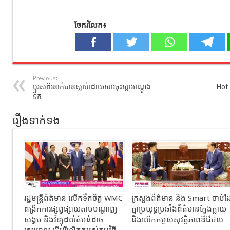
ចែករំលែក៖
Previous:
បុរសពីរនាក់បានស្លាប់ដោយសារចុះស្ដារអណ្ដូង
Hot 
ទឹក
រឿងទាក់ទង
រដ្ឋមន្ត្រីព័ត៌មាន លើកទឹកចិត្ត WMC
ក្រសួងព័ត៌មាន និង Smart ចាប់ដ
ពង្រីកការផ្សព្វផ្សាយតាមបណ្តាញ
គ្នាប្រយុទ្ធប្រឆាំងព័ត៌មានក្លែងក្លាយ
សង្គម និងវិទ្យុដល់តំបន់ដាច់
និងលើកកម្ពស់សុវត្ថិភាពឌីជីថល