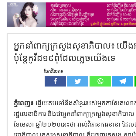
អ្នកនាំពាក្យក្រសួងសុខាភិបាល៖ យើងអ
ប៉ុន្តែកូវីដ១៩ពុំដែលភ្លេចយើងទេ
ចែករំលែក៖
ភ្នំពេញ៖
ឆ្លើយតបទៅនឹងសំនួររបស់អ្នកកាសែតលោកស្រ
រដ្ឋលេខាធិការ និងជាអ្នកនាំពាក្យក្រសួងសុខាភិបាល 
ខែមេសា ឆ្នាំ២០២០នេះថា រាល់វិធានការនានា ដ
រដ្ឋាភិបាល ក្រសួងសុខាភិបាល ក៏ដូចជាក្រសួង ស្ថាប័ន