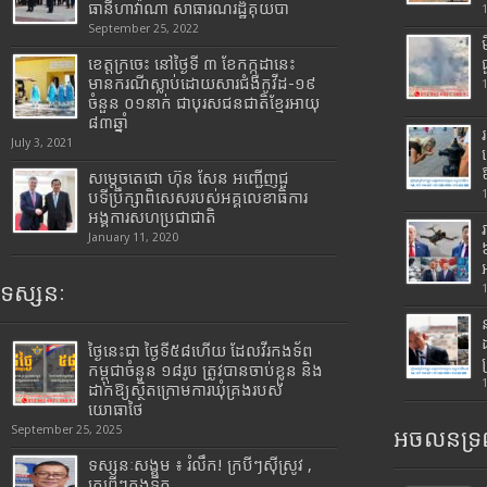
ធានីហាវ៉ាណា សាធារណរដ្ឋគុយបា
September 25, 2022
ខេត្តក្រចេះ នៅថ្ងៃទី ៣ ខែកក្កដានេះ
មានករណីស្លាប់ដោយសារជំងឺកូវីដ-១៩
ចំនួន ០១នាក់ ជាបុរសជនជាតិខ្មែរអាយុ
៨៣ឆ្នាំ
July 3, 2021
សម្តេចតេជោ ហ៊ុន សែន អញ្ជើញជួ
បទីប្រឹក្សាពិសេសរបស់អគ្គលេខាធិការ
អង្គការសហប្រជាជាតិ
January 11, 2020
ទស្សនៈ
ថ្ងៃនេះជា ថ្ងៃទី៥៨ហើយ ដែលវីរកងទ័ព
កម្ពុជាចំនួន ១៨រូប ត្រូវបានចាប់ខ្លួន និង
ដាក់ឱ្យស្ថិតក្រោមការឃុំគ្រងរបស់
យោធាថៃ
September 25, 2025
អចលនទ្រព
ទស្សនៈសង្គម ៖ រំលឹក! ក្របីៗស៊ីស្រូវ ,
ក្រពើៗក្នុងទឹក