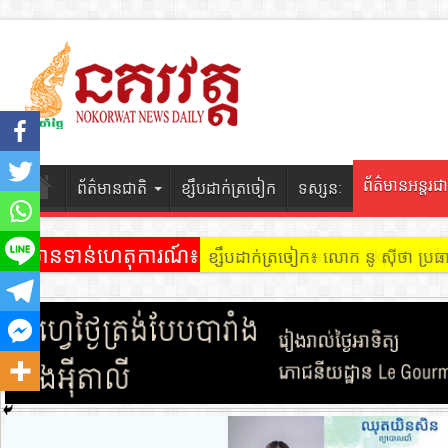
ព័ត៌មានអន្តរជា
ព័ត៌មានជាតិ
ខ្សឹបដាក់ត្រចៀក
ទស្សនៈ
ព័ត៌មានទាន់ហេតុការណ៍៖
ខ្សឹបដាក់ត្រចៀក ៖ អគារ Sky 31 នៅ