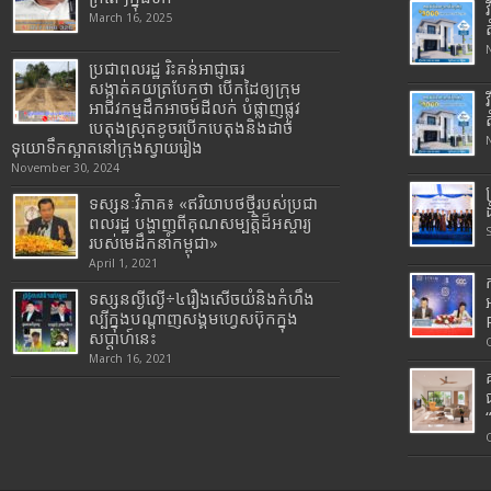
March 16, 2025
ប្រជាពលរដ្ឋ រិះគន់អាជ្ញាធរ
សង្កាត់គយត្របែកថា បើកដៃឲ្យក្រុម
អាជីវកម្មដឹកអាចម៍ដីលក់ បំផ្លាញផ្លូវ
បេតុងស្រុតខូចរបើកបេតុងនិងដាច់
ទុយោទឹកស្អាតនៅក្រុងស្វាយរៀង
November 30, 2024
ទស្សនៈវិភាគ៖ «ឥរិយាបថថ្មីរបស់ប្រជា
ពលរដ្ឋ បង្ហាញពីគុណសម្បត្តិដ៏អស្ចារ្យ
របស់មេដឹកនាំកម្ពុជា»
April 1, 2021
ទស្សនល្ងីល្ងើ÷៤រឿងសើចយំនិងកំហឹង
ល្បីក្នុងបណ្តាញសង្គមហ្វេសប៊ុកក្នុង
សប្តាហ៍នេះ
March 16, 2021