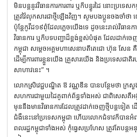
មិនបន្តនូវវិធានការការពារ ឬក៏បន្ធូរដៃ នោះប្រទេស
ត្រូវវ៉ៃលុកសារជាថ្មីឡើងវិញ។ សូមបងប្អូនចងចាំថា
ប៉ុន្តែកូវីដ១៩ពុំដែលភ្លេចយើងទេ ដូចនេះរាល់វិធា
វិធានការ ឬក៏បទបញ្ជាដ៏ខ្ពង់ខ្ពស់បំផុត ដែលដាក់ច
កម្ពុជា សម្តេចអគ្គមហាសេនាបតីតេជោ ហ៊ុន សែន គឺត្
ដើម្បីការពារខ្លួនយើង គ្រួសារយើង និងប្រទេសជាតិ
សាហាវនេះ” ។
លោកស្រិវេជ្ជបណ្ឌិត ឱ វណ្ណឌីន បានបន្ថែមថា ក្រស
សហការជាមួយដៃគូពាក់ព័ន្ធទាំងអស់ ជាពិសេសគឺ
មុននឹងមានវិធានការដែលត្រូវដាក់ចេញថ្មីបន្តទៀត ដ
ជំងឺនេះនៅប្រទេសកម្ពុជា ហើយលោកជំទាវក៏បានអំពាវ
ពលរដ្ឋកម្ពុជាទាំងអស់ កុំធ្វេសប្រហែស ត្រូវតែបន្តអនុ