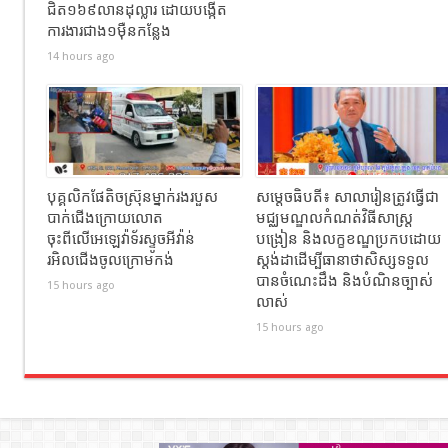
ជិត១៦៩លានដុល្លារ ដោយបង្កើត
ការងារជាង១ម៉ឺនកន្លែង
14 hours ago
បុគ្គលិកផែតិចស្រ៊ុនម្នាក់រងរបួស
សម្ដេចធិបតី៖ សាលារៀនត្រូវធ្វើជា
បាក់ជេីងក្រោយលោត
មជ្ឈមណ្ឌលកំណត់វិធីសាស្ត្រ
ចុះពីលេីអេឡេវ៉ាទ័រស្ទូចអីវ៉ាន់
បង្រៀន និងលក្ខខណ្ឌប្រកបដោយ
រអិលជេីងចូលក្រោមកង់
ស្តង់ដាដើម្បីធានាថាសិស្សទទួល
បានចំណេះដឹង និងបំណិនច្បាស់
15 hours ago
លាស់
15 hours ago