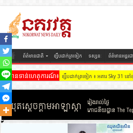
ព័ត៌មានជាតិ
ខ្សឹបដាក់ត្រចៀក
ទស្សនៈ
ព័ត៌មានអន្តរជ
ព័ត៌មានទាន់ហេតុការណ៍៖
ខ្សឹបដាក់ត្រចៀក ៖ អគារ Sky 31 នៅ
ខ្សឹបដាក់ត្រចៀក ៖ ដល់ករ ! ឈ្មួញដ