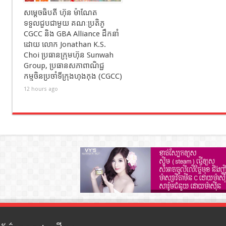
សម្ដេចធិបតី ហ៊ុន ម៉ាណែត
ទទួលជួបជាមួយ គណៈប្រតិភូ
CGCC និង GBA Alliance ដឹកនាំ
ដោយ លោក Jonathan K.S.
Choi ប្រធានក្រុមហ៊ុន Sunwah
Group, ប្រធានសភាពាណិជ្ជ
កម្មចិនប្រចាំទីក្រុងហុងកុង (CGCC)
12 hours ago