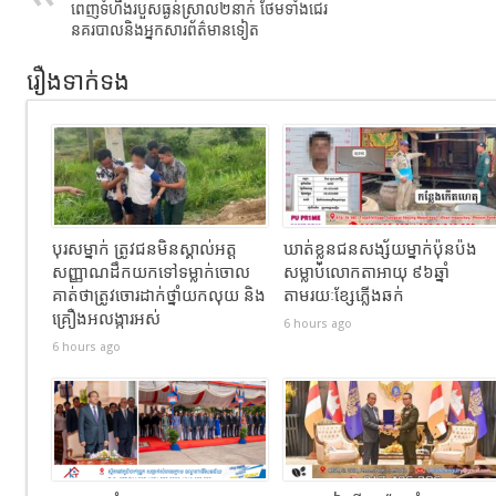
ពេញទំហឹងរបួសធ្ងន់ស្រាល២នាក់​ ថែមទាំងជេរ
នគរបាលនិងអ្នកសារព័ត៌មានទៀត
រឿងទាក់ទង
បុរសម្នាក់ ត្រូវជនមិនស្គាល់អត្ត
ឃាត់ខ្លួនជនសង្ស័យម្នាក់ប៉ុនប៉ង
សញ្ញាណដឹកយកទៅទម្លាក់ចោល
សម្លាប់លោកតាអាយុ ៩៦ឆ្នាំ
គាត់ថាត្រូវចោរដាក់ថ្នាំយកលុយ និង
តាមរយៈខ្សែភ្លើងឆក់
គ្រឿងអលង្ការអស់
6 hours ago
6 hours ago