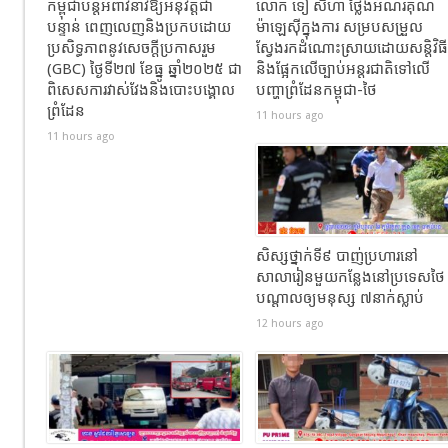
កម្ពុជាបន្តអំពាវនាវឱ្យអនុវត្តជា
លោក ទៀ សីហា ថ្លែងអំណរគុណ
បន្ទាន់ ពេញលេញនិងប្រកបដោយ
ម៉ាឡេស៊ីក្នុងការ សម្របសម្រួល
ប្រសិទ្ធភាពនូវសេចក្តីប្រកាសរួម
ស្វែងរកដំណោះស្រាយដោយសន្តិវិធី
(GBC) ថ្ងៃទី២៧ ខែធ្នូ ឆ្នាំ២០២៥ ជា
និងផ្អែកលើច្បាប់អន្តរជាតិទៅលើ
ពិសេសការវាស់វែងនិងបោះបង្គោល
បញ្ហាព្រំដែនកម្ពុជា-ថៃ
ព្រំដែន
11 hours ago
11 hours ago
សិស្សថ្នាក់ទី៩ បាញ់ប្រហារនៅ
សាលារៀនមួយកន្លែងនៅប្រទេសថៃ
បណ្តាលឲ្យមនុស្ស ៧នាក់ស្លាប់
12 hours ago