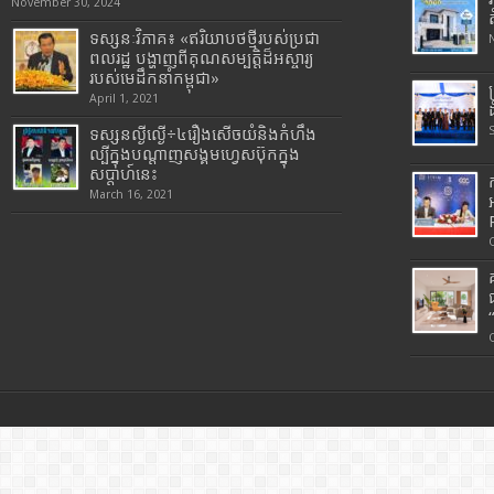
November 30, 2024
ទស្សនៈវិភាគ៖ «ឥរិយាបថថ្មីរបស់ប្រជា
ពលរដ្ឋ បង្ហាញពីគុណសម្បត្តិដ៏អស្ចារ្យ
របស់មេដឹកនាំកម្ពុជា»
April 1, 2021
ទស្សនល្ងីល្ងើ÷៤រឿងសើចយំនិងកំហឹង
ល្បីក្នុងបណ្តាញសង្គមហ្វេសប៊ុកក្នុង
សប្តាហ៍នេះ
March 16, 2021