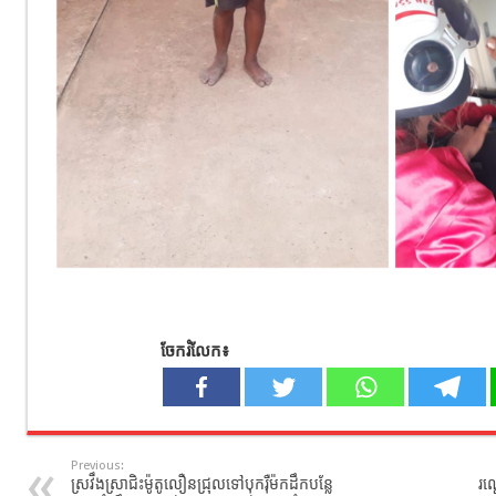
ចែករំលែក៖
Previous:
ស្រវឹងស្រាជិះម៉ូតូលឿនជ្រុលទៅបុករុឺម៉កដឹកបន្លែ
រណ