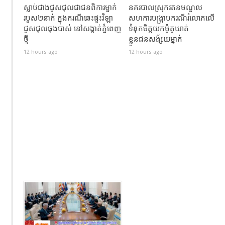
ស្លាប់ជាងជួសជុលជាជនពិការម្នាក់
នគរបាលស្រុករតនមណ្ឌល
របួស២នាក់ ក្នុងករណីឆេះផ្ទះវិឡា
សហការបង្រ្កាបករណីរំលោភលើ
ជួសជុលធុងបាស់ នៅសង្កាត់ភ្នំពេញ
ទំនុកចិត្តយកម៉ូតូឃាត់
ថ្មី
ខ្លួនជនសង័្សយម្នាក់
12 hours ago
12 hours ago