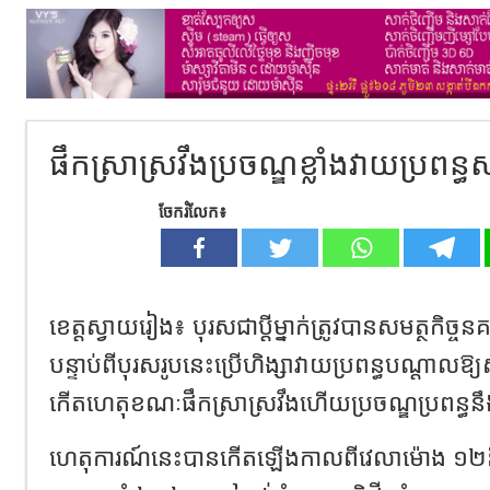
ផឹកស្រាស្រវឹងប្រចណ្ឌខ្លាំងវាយប្រពន្ធសន
ចែករំលែក៖
ខេត្តស្វាយរៀង៖ បុរសជាប្ដីម្នាក់ត្រូវបានសមត្ថកិច្ចនគ
បន្ទាប់ពីបុរសរូបនេះប្រើហិង្សាវាយប្រពន្ធបណ្ដាលឱ្យស
កើតហេតុខណៈផឹកស្រាស្រវឹងហើយប្រចណ្ឌប្រពន្ធនឹង
ហេតុការណ៍នេះបានកើតឡើងកាលពីវេលាម៉ោង ១២និ