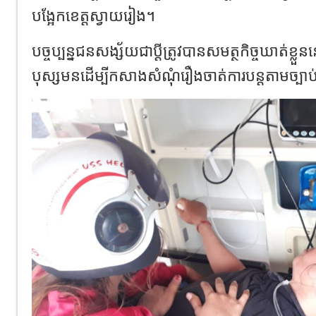
បង្អែកខេត្តស្វាយរៀង។
បច្ចប្បន្នជនសង្ស័យជាប្ដីត្រូវបានសមត្ថកិច្ចឃាត់ខ្លួន
បុស្សមនដើម្បីកសាងសំណុំរឿងចាត់ការបន្តតាមច្ប