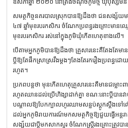
ឧសភាឆ្នាំ ២០២០ នៅត្រង់ចំណុចភូមិថ្មី ឃុំបុស្សមន
សមត្ថកិច្ចនគរបាលស្រុកបានឱ្យដឹងថា ជនសង្ស័យម
៤៧ ឆ្នាំមុខរបរកសិករ ចំណែកប្រពន្ធរងគ្រោះមានឈ្ម
មុខរបរកសិករ រស់នៅក្នុងភូមិឃុំកើតហេតុខាងលើ។
បើតាមអ្នកភូមិបានឱ្យដឹងថា គ្រួសារនេះគឺតែងតែមា
ប្ដីឱ្យតែផឹកស្រាស្រវឹងម្ដងៗតែងតែរករឿងប្រពន្ធដោ
រហូត។
ប្រភពបន្តថា មុនកើតហេតុគ្រួសារនេះគឺមានជម្លោះពាក្យ
រហូតឈានដល់ប្រើហិង្សាដាក់គ្នា ខណៈនោះប្ដីបានវាយ
បណ្ដាលឱ្យបែកក្បាលហូរឈាមសន្លប់ស្ដូកស្ដឹងទៅលើដី
ដល់អ្នកភូមិរាយការណ៍មកសមត្ថកិច្ចឱ្យជួយធ្វើអន្តរ
សង្ស័យជាប្ដីមកសាកសួរ ចំណែកស្ត្រីរងគ្រោះត្រូវបានប