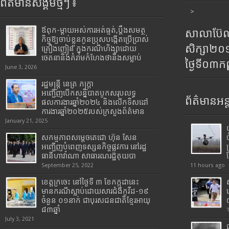
ព័ត៌មានសង្គមថ្មីៗ ៖
>
ឪពុក-ម្ដាយអស់ការអត់ធ្មត់,ប្ដឹងសមត្ថ
សាលាប៊ែលធ
កិច្ចឱ្យចាប់ខ្លួនកូនប្រុសបង្កើតប្រើប្រាស់
សិក្សា២
គ្រឿងញៀន ក្នុងករណីហិង្សាដោយ
ចេតនានិងគំរាមកំហែងថានឹងសម្លាប់
ថ្ងៃទី០៣ក
June 3, 2026
រដ្ឋមន្រ្តី​ នេត្រ​ ភក្ត្រា​
អញ្ជើញបើកសន្និបាតបូកសរុបលទ្ធ
ព័ត៌មានអន្
ផលការងារឆ្នាំ២០២៤ និងលើកទិសដៅ
ការងារឆ្នាំ២០២៥របស់​ក្រសួង​ព័ត៌មាន​
January 21, 2025
សកម្មភាពសម្តេចតេជោ ហ៊ុន សែន
អញ្ជើញបំពេញទស្សនកិច្ចផ្លូវការ នៅរដ្ឋ
ធានីហាវ៉ាណា សាធារណរដ្ឋគុយបា
September 25, 2022
11 hours ago
ខេត្តក្រចេះ នៅថ្ងៃទី ៣ ខែកក្កដានេះ
មានករណីស្លាប់ដោយសារជំងឺកូវីដ-១៩
ចំនួន ០១នាក់ ជាបុរសជនជាតិខ្មែរអាយុ
៨៣ឆ្នាំ
July 3, 2021