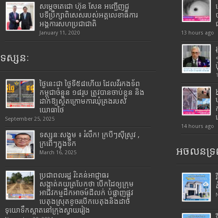
សម្តេចតេជោ ហ៊ុន សែន អញ្ជើញជួ
បទីប្រឹក្សាពិសេសរបស់អគ្គលេខាធិការ
អង្គការសហប្រជាជាតិ
January 11, 2020
13 hours ago
ទស្សនៈ
ថ្ងៃនេះជា ថ្ងៃទី៥៨ហើយ ដែលវីរកងទ័ព
កម្ពុជាចំនួន ១៨រូប ត្រូវបានចាប់ខ្លួន និង
ដាក់ឱ្យស្ថិតក្រោមការឃុំគ្រងរបស់
យោធាថៃ
September 25, 2025
14 hours ago
ទស្សនៈសង្គម ៖ រំលឹក! ក្របីៗស៊ីស្រូវ ,
ក្រពើៗក្នុងទឹក
អចលនទ្រព
March 16, 2025
ប្រជាពលរដ្ឋ រិះគន់អាជ្ញាធរ
សង្កាត់គយត្របែកថា បើកដៃឲ្យក្រុម
អាជីវកម្មដឹកអាចម៍ដីលក់ បំផ្លាញផ្លូវ
បេតុងស្រុតខូចរបើកបេតុងនិងដាច់
ទុយោទឹកស្អាតនៅក្រុងស្វាយរៀង