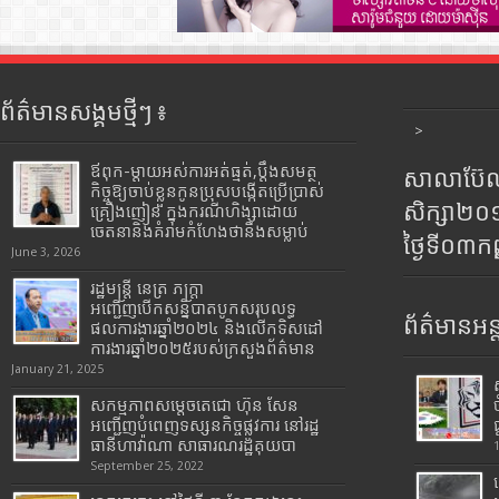
ព័ត៌មានសង្គមថ្មីៗ ៖
>
ឪពុក-ម្ដាយអស់ការអត់ធ្មត់,ប្ដឹងសមត្ថ
សាលាប៊ែលធ
កិច្ចឱ្យចាប់ខ្លួនកូនប្រុសបង្កើតប្រើប្រាស់
សិក្សា២
គ្រឿងញៀន ក្នុងករណីហិង្សាដោយ
ចេតនានិងគំរាមកំហែងថានឹងសម្លាប់
ថ្ងៃទី០៣ក
June 3, 2026
រដ្ឋមន្រ្តី​ នេត្រ​ ភក្ត្រា​
អញ្ជើញបើកសន្និបាតបូកសរុបលទ្ធ
ព័ត៌មានអន្
ផលការងារឆ្នាំ២០២៤ និងលើកទិសដៅ
ការងារឆ្នាំ២០២៥របស់​ក្រសួង​ព័ត៌មាន​
January 21, 2025
សកម្មភាពសម្តេចតេជោ ហ៊ុន សែន
អញ្ជើញបំពេញទស្សនកិច្ចផ្លូវការ នៅរដ្ឋ
ធានីហាវ៉ាណា សាធារណរដ្ឋគុយបា
September 25, 2022