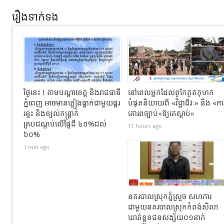
រឿងទាក់ទង
ថ្ងៃនេះ ! តាមបណ្តាខេត្ត និងរាជធានី
នៅពេលអ្នកដែលពូកែភូតកុហក
ភ្នំពេញ អាចមានភ្លៀងធ្លាក់ជាមួយផ្គរ
បំផុតនិយាយពី «វិជ្ជាជីវៈ» និង «កា
រន្ទះ និងខ្យល់កន្ត្រាក់
គោរពច្បាប់»ឱ្យគេស្តាប់»
គ្របដណ្តប់លើផ្ទៃដី ៤០%ដល់
11 hours ago
៦០%
1 min ago
នគរបាលស្រុកភ្នំស្រួច សហការ
ជាមួយនគរបាលស្រុកកំពង់សិលា
ឃាត់ខ្លួនជនសង្ស័យ០១នាក់