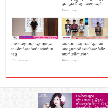
ម្នាក់ស្លាប់ និងម្តាយរងរបួសធ្ងន់
15 hours ago
កងរាជឣាវុធហត្ថខេត្តបញ្ជូនអ្នក
ឃាត់មនុស្សចំនួន៤នាក់ត្រូវបាន
លេងដៃឆើតម្នាក់ទៅសាលាដំបូង
ឃាត់ខ្លួនពាក់ព័ន្ធករណីក្មេងទំនើង
ខេត្ត
វាយគ្នាទៅវិញទៅមក
16 hours ago
16 hours ago