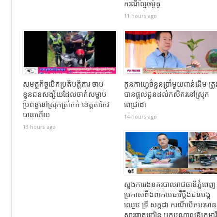
ករណីលួចម៉ូតូ
11 hours ago
សមត្ថកិច្ចបើកប្រតិបត្តិការ ចាប់
កូនកាហ្វេចំនួនប្រាំមួយពាន់ដើម ត្រូ
ខ្លួនជនសង្ស័យដែលចាក់សម្លាប់
បានផ្តល់ជូនដល់កសិករនៅស្រុក
ប្រពន្ធនៅស្រុកត្រាំកក់ ខេត្តតាកែវ
ពេជ្រាដា
បានហេីយ
14 hours ago
13 hours ago
ស្នងការរងនគរបាលរាជធានីភ្នំពេញ
ប្រកាសពឹងពាក់មេធាវីប្តឹងជនបង្ក
ឈ្មោះ ទ្រី សក្ដដា ករណីបើកបរមាន
សារធាតុញៀន បុកបណ្តាលឱ្យកុមារី