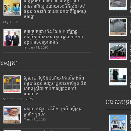
ខេត្តក្រចេះ នៅថ្ងៃទី ៣ ខែកក្កដានេះ
មានករណីស្លាប់ដោយសារជំងឺកូវីដ-១៩
ចំនួន ០១នាក់ ជាបុរសជនជាតិខ្មែរអាយុ
៨៣ឆ្នាំ
July 3, 2021
សម្តេចតេជោ ហ៊ុន សែន អញ្ជើញជួ
បទីប្រឹក្សាពិសេសរបស់អគ្គលេខាធិការ
អង្គការសហប្រជាជាតិ
January 11, 2020
ទស្សនៈ
ថ្ងៃនេះជា ថ្ងៃទី៥៨ហើយ ដែលវីរកងទ័ព
កម្ពុជាចំនួន ១៨រូប ត្រូវបានចាប់ខ្លួន និង
ដាក់ឱ្យស្ថិតក្រោមការឃុំគ្រងរបស់
យោធាថៃ
September 25, 2025
អចលនទ្រព
ទស្សនៈសង្គម ៖ រំលឹក! ក្របីៗស៊ីស្រូវ ,
ក្រពើៗក្នុងទឹក
March 16, 2025