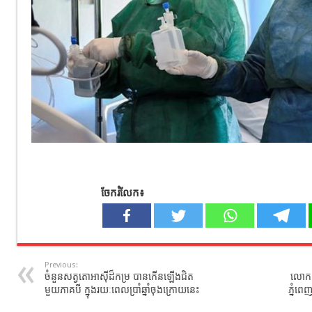
ចែករំលែក៖
Previous:
ចំនួនសត្វតោអាស៊ីដ៏កម្រ បានកើនឡើងជិត
លោក ស
មួយភាគបី ក្នុងរយៈពេលប្រាំឆ្នាំចុងក្រោយនេះ
ភ្នំព