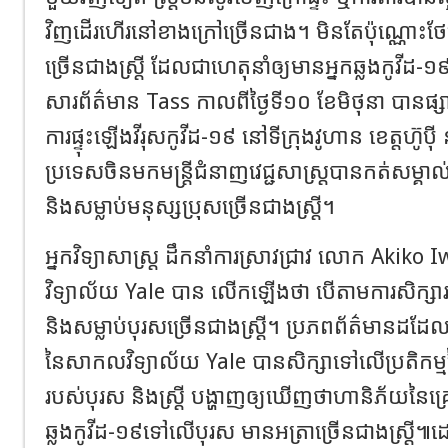
វិញដើរហើរនៅខាងក្រៅច្រើនជាង។ មិនតែប៉ុណ្ណោះថែមទា
ច្រើនជាងស្ត្រី ដែលជាហេតុនាំឲ្យមានអ្នកឆ្លងកូវីដ-
សារព័ត៌មាន Tass កាលពីថ្ងៃទី១០ ខែមិថុនា បានផ្ស
ការផ្ទុះឡើងវីរុសកូវីដ-១៩ នៅទីក្រុងវូហាន ខេត្តហ៊ូ
ប្រទេសចិនមកមន្រ្ដីជំនាញវេជ្ជសាស្រ្ដបានកត់សម្គ
និងសម្លាប់មនុស្សប្រុសច្រើនជាងស្រ្ដី។
អ្នកវិទ្យាសាស្ត្រ ដឹកនាំការស្រាវជ្រាវ លោក Aki
វិទ្យាល័យ Yale បាន លើកឡើងថា បើតាមការសិក្សា
និងសម្លាប់បុរសច្រើនជាងស្រ្ដី។ ប្រភពព័ត៌មានដដែលបា
នៃសាកលវិទ្យាល័យ Yale បានសិក្សាទៅលើប្រតិកម្មនៃប
របស់បុរស និងស្រ្ដី បង្ហាញឲ្យឃើញថាហានិភ័យនៃគ្រោះ
ឆ្លងកូវីដ-១៩ទៅលើបុរស មានអត្រាច្រើនជាងស្រ្ដី