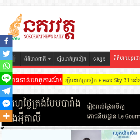
ព័ត៌មានអន្តរជា
ព័ត៌មានជាតិ
ខ្សឹបដាក់ត្រចៀក
ទស្សនៈ
ព័ត៌មានទាន់ហេតុការណ៍៖
ខ្សឹបដាក់ត្រចៀក ៖ អគារ Sky 31 នៅ