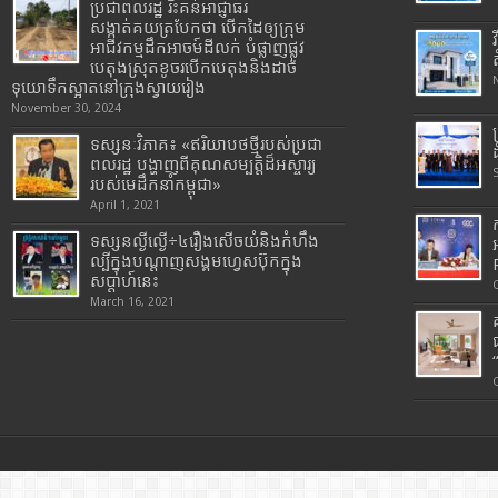
ប្រជាពលរដ្ឋ រិះគន់អាជ្ញាធរ
សង្កាត់គយត្របែកថា បើកដៃឲ្យក្រុម
អាជីវកម្មដឹកអាចម៍ដីលក់ បំផ្លាញផ្លូវ
បេតុងស្រុតខូចរបើកបេតុងនិងដាច់
ទុយោទឹកស្អាតនៅក្រុងស្វាយរៀង
November 30, 2024
ទស្សនៈវិភាគ៖ «ឥរិយាបថថ្មីរបស់ប្រជា
ពលរដ្ឋ បង្ហាញពីគុណសម្បត្តិដ៏អស្ចារ្យ
របស់មេដឹកនាំកម្ពុជា»
April 1, 2021
ទស្សនល្ងីល្ងើ÷៤រឿងសើចយំនិងកំហឹង
ល្បីក្នុងបណ្តាញសង្គមហ្វេសប៊ុកក្នុង
សប្តាហ៍នេះ
March 16, 2021