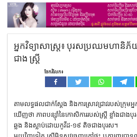
អ្នកវិទ្យាសាស្ត្រ៖ បុរសប្រឈមហានិភ័យ
ជាង ស្ត្រី
ចែករំលែក៖
តាមលទ្ធផលជាក់ស្តែង និងការស្រាវជ្រាវរបស់ក្រុមអ្នក
ឃើញថា ភាពបន្ស៊ាំនៃកោសិការរបស់ស្រ្ដី ខ្លាំងជាងបុរស
ឆ្លង និងស្លាប់ដោយកូវីដ-១៩ តិចជាងបុរស។
មួយវិញទៀត ស្ត្រីមិនសូវចេញក្រៅផ្ទះ ឬការពារបា