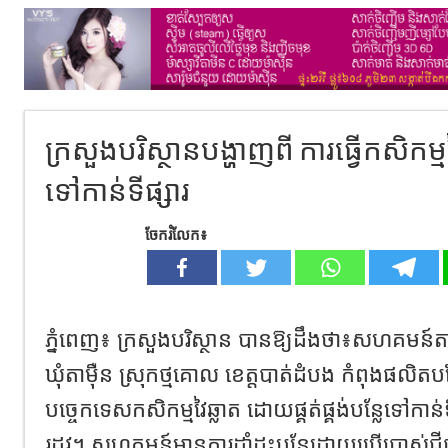
ក្រសួងបរិស្ថានបង្ហាញពី ការធ្វើកសិកម្មវៃឆ
ទៅកាន់ទីផ្សារ
ចែករំលែក៖
ភ្នំពេញ៖ ក្រសួងបរិស្ថាន បានឱ្យដឹងថា៖សហគមន៍តាស៊
ឃុំតាម៉ឺន ស្រុកថ្មគោល ខេត្តបាត់ដំបង កំពុងផលិតបន
បច្ចេកទេសកសិកម្មវៃឆ្លាត ដោយផ្គត់ផ្គង់បន្លែទៅកាន់ទ
រដូវ។ សហគមន៍មានការដាំដុះបន្លែដោយប្រើប្រាស់