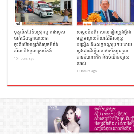
បុគ្គលិកផែតិចស្រ៊ុនម្នាក់រងរបួស
សម្ដេចធិបតី៖ សាលារៀនត្រូវធ្វើជា
បាក់ជេីងក្រោយលោត
មជ្ឈមណ្ឌលកំណត់វិធីសាស្ត្រ
ចុះពីលេីអេឡេវ៉ាទ័រស្ទូចអីវ៉ាន់
បង្រៀន និងលក្ខខណ្ឌប្រកបដោយ
រអិលជេីងចូលក្រោមកង់
ស្តង់ដាដើម្បីធានាថាសិស្សទទួល
បានចំណេះដឹង និងបំណិនច្បាស់
15 hours ago
លាស់
15 hours ago