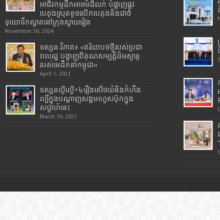
អាជីវកម្មដឹកអាចម៍ដីលក់ បំផ្លាញផ្លូវ
បេតុងស្រុតខូចរបើកបេតុងនិងដាច់
ទុយោទឹកស្អាតនៅក្រុងស្វាយរៀង
November 30, 2024
ទស្សនៈវិភាគ៖ «ឥរិយាបថថ្មីរបស់ប្រជា
ពលរដ្ឋ បង្ហាញពីគុណសម្បត្តិដ៏អស្ចារ្យ
របស់មេដឹកនាំកម្ពុជា»
April 1, 2021
ទស្សនល្ងីល្ងើ÷៤រឿងសើចយំនិងកំហឹង
ល្បីក្នុងបណ្តាញសង្គមហ្វេសប៊ុកក្នុង
សប្តាហ៍នេះ
March 16, 2021