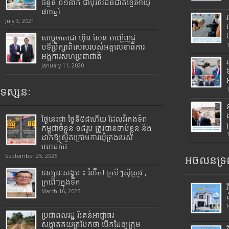
ចំនួន ០១នាក់ ជាបុរសជនជាតិខ្មែរអាយុ
៨៣ឆ្នាំ
July 3, 2021
សម្តេចតេជោ ហ៊ុន សែន អញ្ជើញជួ
បទីប្រឹក្សាពិសេសរបស់អគ្គលេខាធិការ
អង្គការសហប្រជាជាតិ
January 11, 2020
ទស្សនៈ
ថ្ងៃនេះជា ថ្ងៃទី៥៨ហើយ ដែលវីរកងទ័ព
កម្ពុជាចំនួន ១៨រូប ត្រូវបានចាប់ខ្លួន និង
ដាក់ឱ្យស្ថិតក្រោមការឃុំគ្រងរបស់
យោធាថៃ
September 25, 2025
អចលនទ្រព
ទស្សនៈសង្គម ៖ រំលឹក! ក្របីៗស៊ីស្រូវ ,
ក្រពើៗក្នុងទឹក
March 16, 2025
ប្រជាពលរដ្ឋ រិះគន់អាជ្ញាធរ
សង្កាត់គយត្របែកថា បើកដៃឲ្យក្រុម