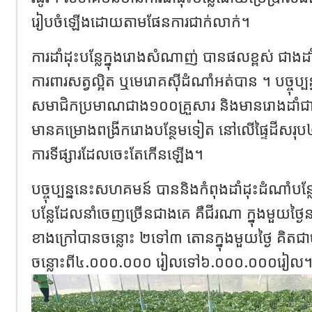
រៀបចំឡើងដោយតាមផែនការជាក់លាក់។
ការដាំដុះបន្លែក្នុងរោងសំណាញ់ បានផលខ្ពស់ ជាងដា
ការពារសត្វល្អិត ឬមេរោគស៊ីដំណាំអត់បាន ។ បច្ចុប
សមាជិកប្រមាណជាង១០០គ្រួសារ និងមានរោងដ
មានគម្រោងពង្រីករោងបន្ថែមទៀត នៅលើផ្ទៃដីសរុប៤
ការទីផ្សារដែលចេះតែកើនឡើង។
បច្ចុប្បន្ននេះសហគមន៍ បាននិងកំពុងដាំដុះដំណាំបន
បន្លែដែលនាំចេញច្រើនជាងគេ គឺជីរណា ក្នុងមួយថ្ង
ខាងក្រៅបានចន្លោះ ២ទៅ៣ តោនក្នុងមួយថ្ងៃ គិតជា
ចន្លោះពី៤.០០០.០០០ រៀលទៅ៦.០០០.០០០រ