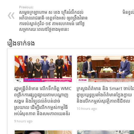
Previous:
សម្ដេចក្រឡាហោម ស ខេង ក្រើនរំលឹក​ដល់​
មិនខ្វ
អភិបាល​រាជធានី​-​ខេត្ត​ទាំងអស់ ឲ្យ​ពង្រឹង​​វិធាន
ការ​ទប់ស្កាត់​កូ​វីដ​-១៩ តាម​សហគមន៍ នៅ​ថ្ងៃ​
សម្រាក​រយៈពេល​៥​ថ្ងៃខាងមុខនេះ
រឿងទាក់ទង
រដ្ឋមន្ត្រីព័ត៌មាន លើកទឹកចិត្ត WMC
ក្រសួងព័ត៌មាន និង Smart ចាប់ដ
ពង្រីកការផ្សព្វផ្សាយតាមបណ្តាញ
គ្នាប្រយុទ្ធប្រឆាំងព័ត៌មានក្លែងក្លាយ
សង្គម និងវិទ្យុដល់តំបន់ដាច់
និងលើកកម្ពស់សុវត្ថិភាពឌីជីថល
ស្រយាល ដើម្បីលើកកម្ពស់កម្មវិធី
10 hours ago
អប់រំសុខភាព និងសមភាពយេនឌ័រ
9 hours ago