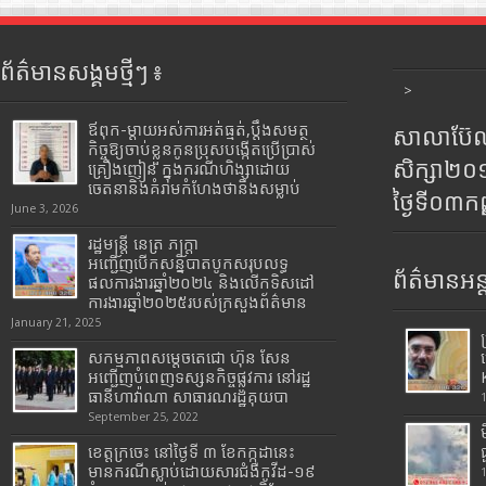
ព័ត៌មានសង្គមថ្មីៗ ៖
>
ឪពុក-ម្ដាយអស់ការអត់ធ្មត់,ប្ដឹងសមត្ថ
សាលាប៊ែលធ
កិច្ចឱ្យចាប់ខ្លួនកូនប្រុសបង្កើតប្រើប្រាស់
សិក្សា២
គ្រឿងញៀន ក្នុងករណីហិង្សាដោយ
ចេតនានិងគំរាមកំហែងថានឹងសម្លាប់
ថ្ងៃទី០៣ក
June 3, 2026
រដ្ឋមន្រ្តី​ នេត្រ​ ភក្ត្រា​
អញ្ជើញបើកសន្និបាតបូកសរុបលទ្ធ
ព័ត៌មានអន្
ផលការងារឆ្នាំ២០២៤ និងលើកទិសដៅ
ការងារឆ្នាំ២០២៥របស់​ក្រសួង​ព័ត៌មាន​
January 21, 2025
សកម្មភាពសម្តេចតេជោ ហ៊ុន សែន
អញ្ជើញបំពេញទស្សនកិច្ចផ្លូវការ នៅរដ្ឋ
ធានីហាវ៉ាណា សាធារណរដ្ឋគុយបា
September 25, 2022
ខេត្តក្រចេះ នៅថ្ងៃទី ៣ ខែកក្កដានេះ
មានករណីស្លាប់ដោយសារជំងឺកូវីដ-១៩