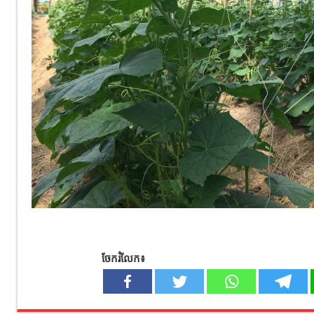
ចែករំលែក៖