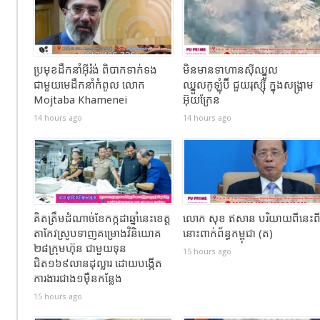
ប្រមុខដឹកនាំអ៊ីរ៉ង់ ពិបាកទាក់ទង
មិនមានទាហានស៊ីឈ្នួល
ជាមួយមេដឹកនាំកំពូល លោក
ឈ្នួលកូឡុំប៊ី ជួយរុស្ស៊ី ក្នុងសង្រ្គាម
Mojtaba Khamenei
អ៊ុយក្រែន
14 hours ago
14 hours ago
គិតត្រឹមដំណាច់ខែកក្កដាឆ្នាំនេះខេត្ត
លោក សុខ ឥសាន បរិយាយពីនេះព
តាកែវស្រូបទាញគម្រោងវិនិយោគ
នោះពាក់ព័ន្ធកម្ពុជា (ត)
២៨ក្រុមហ៊ុន ជាមួយទុន
15 hours ago
ជិត១៦៩លានដុល្លារ ដោយបង្កើត
ការងារជាង១ម៉ឺនកន្លែង
15 hours ago