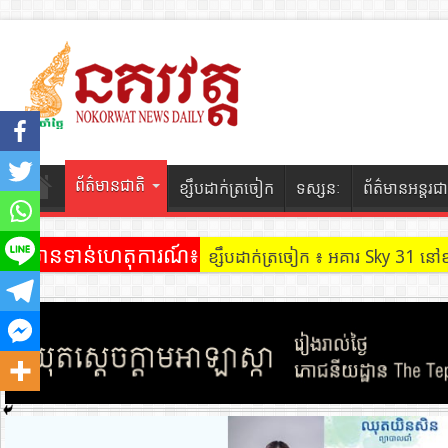
ព័ត៌មានជាតិ
ខ្សឹបដាក់ត្រចៀក
ទស្សនៈ
ព័ត៌មានអន្តរជា
ព័ត៌មានទាន់ហេតុការណ៍៖
ខ្សឹបដាក់ត្រចៀក ៖ អគារ Sky 31 នៅ